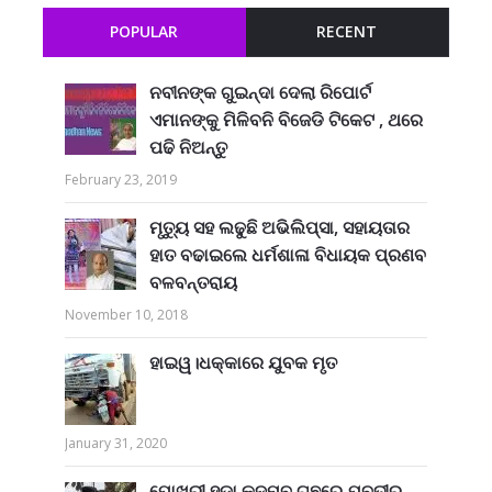
POPULAR
RECENT
ନବୀନଙ୍କ ଗୁଇନ୍ଦା ଦେଲା ରିପୋର୍ଟ
ଏମାନଙ୍କୁ ମିଳିବନି ବିଜେଡି ଟିକେଟ , ଥରେ
ପଢି ନିଅନ୍ତୁ
February 23, 2019
ମୃତ୍ୟୁ ସହ ଲଢୁଛି ଅଭିଲିପ୍ସା, ସହାୟତାର
ହାତ ବଢାଇଲେ ଧର୍ମଶାଳା ବିଧାୟକ ପ୍ରଣବ
ବଳବନ୍ତରାୟ
November 10, 2018
ହାଇୱ।ଧକ୍କାରେ ଯୁବକ ମୃତ
January 31, 2020
ପୋଖରୀ ହୁଡ଼ା କଦମ୍ବ ଗଛରେ ଯୁବତୀର