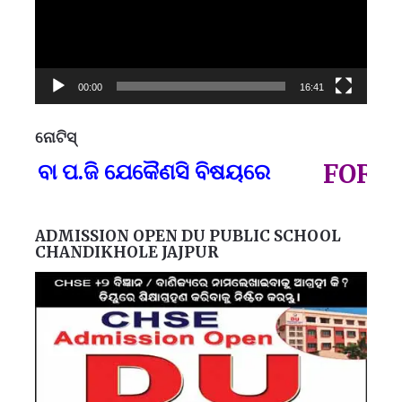
00:00
16:41
ନୋଟିସ୍
ପ୍
) ବା ପ.ଜି ଯେକୈଣସି ବିଷୟରେ
FOR GO
ADMISSION OPEN DU PUBLIC SCHOOL
CHANDIKHOLE JAJPUR