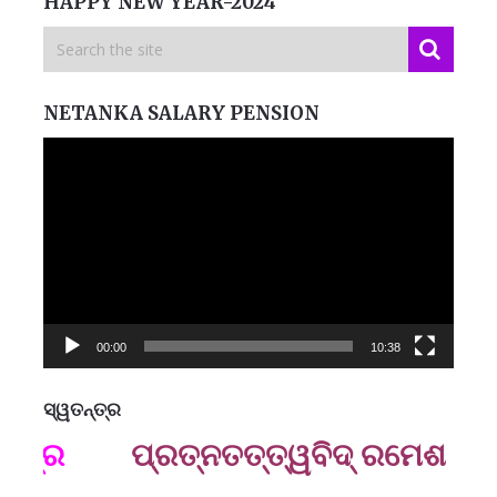
HAPPY NEW YEAR-2024
NETANKA SALARY PENSION
Video
Player
00:00
10:38
ସ୍ୱତନ୍ତ୍ର
ମନେ
ାତ୍ର
ପ୍ରତ୍ନତ‌ତ୍ତ୍ୱବିଦ୍ ରମେଶ ପ୍ର
B
ପ