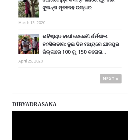
ଝୁଲନ୍ତା ମୃତଦେହ ଉଦ୍ଧାର
March 13, 2020
ଭବିଷ୍ୟତ ବାଣୀ ଦେଲେଣି ର୍ଧର୍ମଶାଳା
ତହସିଲଦାର: ଦୁଇ ଦିନ ମଧ୍ୟରେ ଯାଜପୁର
ଜିଲ୍ଲାରେ 100 ରୁ 150 କରୋନା...
April 25, 2020
NEXT »
DIBYADRASANA
Video
Player