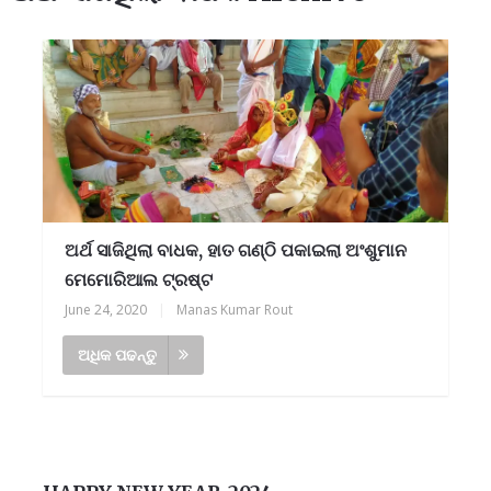
ଅର୍ଥ ସାଜିଥିଲା ବାଧକ, ହାତ ଗଣ୍ଠି ପକାଇଲା ଅଂଶୁମାନ
ମେମୋରିଆଲ ଟ୍ରଷ୍ଟ
June 24, 2020
|
Manas Kumar Rout
ଅଧିକ ପଢନ୍ତୁ