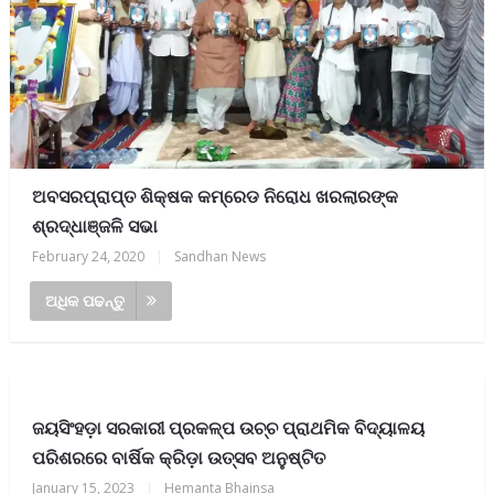
ଅବସରପ୍ରାପ୍ତ ଶିକ୍ଷକ କମ୍ରେଡ ନିରୋଧ ଖରଲାରଙ୍କ
ଶ୍ରଦ୍ଧାଞ୍ଜଳି ସଭା
February 24, 2020
|
Sandhan News
ଅଧିକ ପଢନ୍ତୁ
ଜୟସିଂହଡ଼ା ସରକାରୀ ପ୍ରକଳ୍ପ ଉଚ୍ଚ ପ୍ରାଥମିକ ବିଦ୍ୟାଳୟ
ପରିଶରରେ ବାର୍ଷିକ କ୍ରିଡ଼ା ଉତ୍ସବ ଅନୁଷ୍ଟିତ
January 15, 2023
|
Hemanta Bhainsa