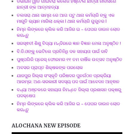
ଡିଭାଇନ ୱାଡ ଗାଇବିରା କଲେଜ ହଷ୍ଟେଲ ଛାତ୍ରୀ ନୀବାସରେ
ଛାତ୍ରୀ ଙ୍କ ଆତ୍ମହତ୍ୟା
ତଲସରା ଥାନା ସାମ୍ନା ରେ ଆଗ ପଟୁ ଥାନା କର୍ମଚାରି ଙ୍କୁ ଏକ
ମାରୁତି ଭ୍ୟାନ ମାରିଲା ଧକ୍କା l ଥାନା କର୍ମଚାରି ଗୁରୁତର l
ନିମ୍ନ ଲିଙ୍କରେ କ୍ଲିକ କରି ଆଜିର ଇ – ପେପର ଡାଉନ ଲୋଡ
କରନ୍ତୁ
ସରସ୍ଵତୀ ଶିଶୁ ବିଦ୍ୟା ମନ୍ଦିରରେ ଜ୍ଞାନ ବିଜ୍ଞାନ ମେଳା ଅନୁଷ୍ଠିତ !
ବି.ଡି.ଓଙ୍କୁ ଭେଟିଲେ ପ୍ରତିନିଧି ଦଳ ସହାୟତା ପାଇଁ ଦାବି
ପୁଷ୍ପଗିରି ପ୍ରେସ୍ ଫୋରମର ୧୧ ତମ ବାର୍ଷିକ ଉତ୍ସବ ଅନୁଷ୍ଠିତ
ଅବସର ପ୍ରାପ୍ତ ଶିକ୍ଷକଙ୍କ ପରଲୋକ
ଯାଜପୁର ଜିଲ୍ଲା ସଂସ୍କୃତି ପରିଷଦର ପୁନର୍ଗଠନ ପ୍ରକ୍ରିୟା
ଆରମ୍ଭ: ଅଣ-ସରକାରୀ ସଦସ୍ୟ ପଦ ପାଇଁ ଆବେଦନ ଆହ୍ଵାନ
ବନ୍ୟା ଅଞ୍ଚଳରେ ସହାୟତା ନିମନ୍ତେ ଜିଲ୍ଲା ପ୍ରଶାସନ ପକ୍ଷରୁ
ପଦକ୍ଷେପ
ନିମ୍ନ ଲିଙ୍କରେ କ୍ଲିକ କରି ଆଜିର ଇ – ପେପର ଡାଉନ ଲୋଡ
କରନ୍ତୁ
ALOCHANA NEW EPISODE