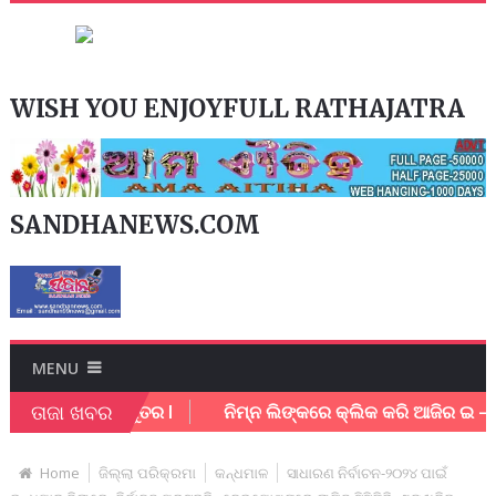
WISH YOU ENJOYFULL RATHAJATRA
SANDHANEWS.COM
MENU
ତାଜା ଖବର
କର୍ମଚାରି ଗୁରୁତର l
ନିମ୍ନ ଲିଙ୍କରେ କ୍ଲିକ କରି ଆଜିର ଇ – ପେପର
Home
ଜିଲ୍ଲା ପରିକ୍ରମା
କନ୍ଧମାଳ
ସାଧାରଣ ନିର୍ବାଚନ-୨୦୨୪ ପାଇଁ