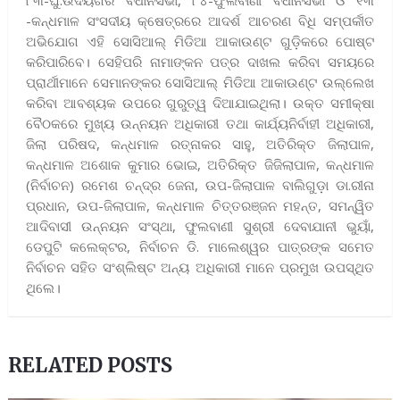
-କନ୍ଧମାଳ ସଂସଦୀୟ କ୍ଷେତ୍ରରେ ଆଦର୍ଶ ଆଚରଣ ବିଧି ସମ୍ପର୍କୀତ
ଅଭିଯୋଗ ଏହି ସୋସିଆଲ୍ ମିଡିଆ ଆକାଉଣ୍ଟ ଗୁଡ଼ିକରେ ପୋଷ୍ଟ
କରିପାରିବେ। ସେହିପରି ନାମାଙ୍କନ ପତ୍ର ଦାଖଲ କରିବା ସମୟରେ
ପ୍ରାର୍ଥୀମାନେ ସେମାନଙ୍କର ସୋସିଆଲ୍ ମିଡିଆ ଆକାଉଣ୍ଟ ଉଲ୍ଲେଖ
କରିବା ଆବଶ୍ୟକ ଉପରେ ଗୁରୁତ୍ୱ ଦିଆଯାଇଥିଲା। ଉକ୍ତ ସମୀକ୍ଷା
ବୈଠକରେ ମୁଖ୍ୟ ଉନ୍ନୟନ ଅଧିକାରୀ ତଥା କାର୍ଯ୍ୟନିର୍ବାହୀ ଅଧିକାରୀ,
ଜିଲା ପରିଷଦ, କନ୍ଧମାଳ ରତ୍ନାକର ସାହୁ, ଅତିରିକ୍ତ ଜିଲାପାଳ,
କନ୍ଧମାଳ ଅଶୋକ କୁମାର ଭୋଇ, ଅତିରିକ୍ତ ଜିଜିଲାପାଳ, କନ୍ଧମାଳ
(ନିର୍ବାଚନ) ରମେଶ ଚନ୍ଦ୍ର ଜେନା, ଉପ-ଜିଲାପାଳ ବାଲିଗୁଡ଼ା ଡା.ରୀନା
ପ୍ରଧାନ, ଉପ-ଜିଲାପାଳ, କନ୍ଧମାଳ ଚିତ୍ତରଞ୍ଜନ ମହନ୍ତ, ସମନ୍ୱିତ
ଆଦିବାସୀ ଉନ୍ନୟନ ସଂସ୍ଥା, ଫୁଲବାଣୀ ସୁଶ୍ରୀ ଦେବାଯାନୀ ଭୁୟାଁ,
ଡେପୁଟି କଲେକ୍ଟର, ନିର୍ବାଚନ ଡି. ମାଲେଶ୍ୱର ପାତ୍ରଙ୍କ ସମେତ
ନିର୍ବାଚନ ସହିତ ସଂଶ୍ଲିଷ୍ଟ ଅନ୍ୟ ଅଧିକାରୀ ମାନେ ପ୍ରମୁଖ ଉପସ୍ଥିତ
ଥିଲେ।
RELATED POSTS