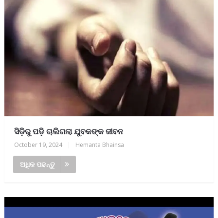
ସିଡ଼ିରୁ ପଡ଼ି ଚାଲିଗଲା ଯୁବକଙ୍କ ଜୀବନ
October 19, 2024
|
Hemanta Bhainsa
ଅଧିକ ପଢନ୍ତୁ