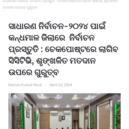
କନ୍ଧମାଳ ଜିଲାରେ ନିର୍ବାଚନ ପ୍ରସ୍ତୁତି : ଚେକପୋଷ୍ଟରେ ଲାଗିବ ସିସିଟିଭି, ଶୃଙ୍ଖଳିତ
ମତଦାନ ଉପରେ ଗୁରୁତ୍ବ
ସାଧାରଣ ନିର୍ବାଚନ-୨୦୨୪ ପାଇଁ
କନ୍ଧମାଳ ଜିଲାରେ ନିର୍ବାଚନ
ପ୍ରସ୍ତୁତି : ଚେକପୋଷ୍ଟରେ ଲାଗିବ
ସିସିଟିଭି, ଶୃଙ୍ଖଳିତ ମତଦାନ
ଉପରେ ଗୁରୁତ୍ବ
Manas Kumar Rout
|
April 20, 2024