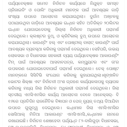
ପର୍ଯ୍ୟବେକ୍ଷକ ସମେତ ନିର୍ବାଚନ କାର୍ଯ୍ୟରେ ନିଯୁକ୍ତ ସମସ୍ତ
ପ୍ରିଜାଇଡିଂ ଓ ପୋଲିଂ ଅଧିକାରୀ ମାନଙ୍କ ପାଇଁ ଆବଶ୍ୟକ ଗାଡ଼ି
ସଂଖ୍ୟା ଉପରେ ଆଲୋଚନା କରାଯାଇଥିଲା। ଦୁର୍ଗମ ଅଞ୍ଝଳକୁ
ପଠାଯାଉଥିବା ଗାଡ଼ିରେ ଆବଶ୍ୟକ ଇନ୍ଧନ ସହିତ ଅତିରିକ୍ତ ୨୦ଲିଟର
ଇନ୍ଧନ ଯୋଗାଇଦେବାକୁ ଜିଲ୍ଲା ନିର୍ବାବନ ଅଧିକାରୀ ପରାମର୍ଶ
ଦେଇଥିଲେ। କ୍ଲଷ୍ଟର ବୁଥ୍, ଓ କ୍ରିଟିକାଲ୍ ବୁଥ୍ ଉପରେ ଆଲୋଚନା
କରାଯାଇଥିଲା। କାଉଣ୍ଟିଂ ହଲ୍ ଏବଂ ପୋଷ୍ଟାଲ୍ ବାଲାଟ୍ କାଉଣ୍ଟିଂ ପାଇଁ
ଆବଶ୍ୟକ ବ୍ୟବସ୍ଥା କରିବାକୁ ପରାମର୍ଶ ଦେଇଥିଲେ। ସେହିପରି, ଉଭୟ
ଲୋକସଭା ଓ ବିଧାନସଭା ସହକାରୀ ବ୍ୟୟ ପର୍ଯ୍ୟବେକ୍ଷକ ଆକାଉଣ୍ଟିଂ
ଟିମ୍ ପାଇଁ ଆବଶ୍ୟକ ଆସବାବପତ୍ର, କମ୍ପ୍ୟୁଟର ଏବଂ ତା’ର
ଉପକରଣ ଯୋଗାଇଦେବାପାଇଁ ପରାମର୍ଶ ଦେଇଥିଲେ। ଚେକ୍ ପୋଷ୍ଟ
ମାନଙ୍କରେ ସିସିଟିଭି ସଂଯୋଗ କରିବାକୁ କୁହାଯାଇଥିଲା।ଶୃଙ୍ଖଳିତ
ଭୋଟର ଶିକ୍ଷା ଏବଂ ନିର୍ବାଚନୀ ଅଂଶ ଗ୍ରହଣ କାର୍ଯ୍ୟକଳାପକୁ ବ୍ୟାପକ
କରିବାକୁ ମଧ୍ୟ ଜିଲା ନିର୍ବାଚନ ଅଧିକାରୀ ପରାମର୍ଶ ଦେଇଥିଲେ। ଜିଲା
ସ୍ତରୀୟ ଏମସିଏମସିର କାର୍ଯ୍ୟ ଆଲୋଚନା ବେଳେ ଆନେକ୍ସର୍- ବି
୧୬ରେ ପ୍ରତିଦିନ ରାଜନୈତିକ ବିଜ୍ଞାପନ ଓ ପେଡ୍ ନ୍ୟୁଜ୍ ତଥ୍ୟ ଦିଆଯିବା
ଉପରେ ଗୁରୁତ୍ୱ ଦେଇଥିଲେ। କନ୍ଧମାଳ ଜିଲା ଏମସିଏମସିର
ସୋସିଆଲ୍ ମିଡିଆ ଆକାଉଣ୍ଟ ଏମସିଏମସି.,କନ୍ଧମାଳ ନାମରେ
ରଖାଯାଇଛି। ନିର୍ବାଚନ ଶେଷହେବା ପର୍ଯ୍ୟନ୍ତ ୮୨-ବାଲିଗୁଡ଼ା ବିଧାନସଭା,
୮୩-ଘୁ.ଉଦୟଗିରି ବିଧାନସଭା, ୮୪-ଫୁଲବାଣୀ ବିଧାନସଭା ଓ ୧୩