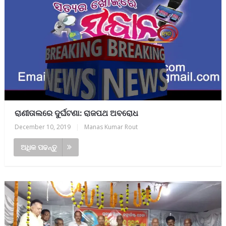
ରାଣୀତାଲରେ ଦୁର୍ଘଟଣା: ରାଜପଥ ଅବରୋଧ
December 10, 2019
|
Manas Kumar Rout
ଅଧିକ ପଢନ୍ତୁ