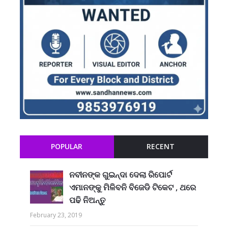
POPULAR
RECENT
ନବୀନଙ୍କ ଗୁଇନ୍ଦା ଦେଲା ରିପୋର୍ଟ
ଏମାନଙ୍କୁ ମିଳିବନି ବିଜେଡି ଟିକେଟ , ଥରେ
ପଢି ନିଅନ୍ତୁ
February 23, 2019