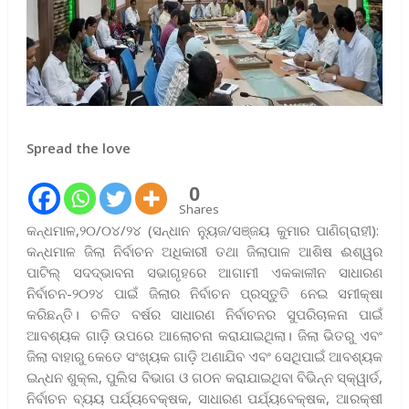
Spread the love
0
Shares
କନ୍ଧମାଳ,୨୦/୦୪/୨୪ (ସନ୍ଧାନ ନ୍ୟୁଜ/ସଞ୍ଜୟ କୁମାର ପାଣିଗ୍ରାହୀ):
କନ୍ଧମାଳ ଜିଲା ନିର୍ବାଚନ ଅଧିକାରୀ ତଥା ଜିଲାପାଳ ଆଶିଷ ଈଶ୍ୱର
ପାଟିଲ୍ ସଦଦ୍ଭାବନା ସଭାଗୃହରେ ଆଗାମୀ ଏକକାଳୀନ ସାଧାରଣ
ନିର୍ବାଚନ-୨୦୨୪ ପାଇଁ ଜିଲାର ନିର୍ବାଚନ ପ୍ରସ୍ତୁତି ନେଇ ସମୀକ୍ଷା
କରିଛନ୍ତି। ଚଳିତ ବର୍ଷର ସାଧାରଣ ନିର୍ବାଚନର ସୁପରିଚାଳନା ପାଇଁ
ଆବଶ୍ୟକ ଗାଡ଼ି ଉପରେ ଆଲୋଚନା କରାଯାଇଥିଲା। ଜିଲା ଭିତରୁ ଏବଂ
ଜିଲା ବାହାରୁ କେତେ ସଂଖ୍ୟକ ଗାଡ଼ି ଅଣାଯିବ ଏବଂ ସେଥିପାଇଁ ଆବଶ୍ୟକ
ଇନ୍ଧନ ଶୁକ୍ଲ, ପୁଲିସ ବିଭାଗ ଓ ଗଠନ କରାଯାଇଥିବା ବିଭିନ୍ନ ସ୍କ୍ୱାର୍ଡ,
ନିର୍ବାଚନ ବ୍ୟୟ ପର୍ଯ୍ୟବେକ୍ଷକ, ସାଧାରଣ ପର୍ଯ୍ୟବେକ୍ଷକ, ଆରକ୍ଷୀ