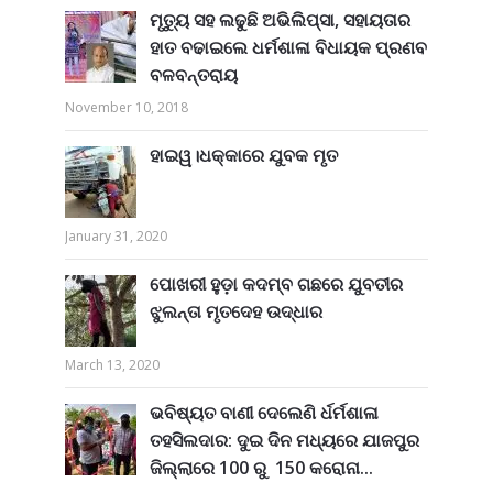
ମୃତ୍ୟୁ ସହ ଲଢୁଛି ଅଭିଲିପ୍ସା, ସହାୟତାର
ହାତ ବଢାଇଲେ ଧର୍ମଶାଳା ବିଧାୟକ ପ୍ରଣବ
ବଳବନ୍ତରାୟ
November 10, 2018
ହାଇୱ।ଧକ୍କାରେ ଯୁବକ ମୃତ
January 31, 2020
ପୋଖରୀ ହୁଡ଼ା କଦମ୍ବ ଗଛରେ ଯୁବତୀର
ଝୁଲନ୍ତା ମୃତଦେହ ଉଦ୍ଧାର
March 13, 2020
ଭବିଷ୍ୟତ ବାଣୀ ଦେଲେଣି ର୍ଧର୍ମଶାଳା
ତହସିଲଦାର: ଦୁଇ ଦିନ ମଧ୍ୟରେ ଯାଜପୁର
ଜିଲ୍ଲାରେ 100 ରୁ 150 କରୋନା...