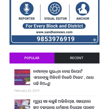
POPULAR
RECENT
ନବୀନଙ୍କ ଗୁଇନ୍ଦା ଦେଲା ରିପୋର୍ଟ
ଏମାନଙ୍କୁ ମିଳିବନି ବିଜେଡି ଟିକେଟ , ଥରେ
ପଢି ନିଅନ୍ତୁ
February 23, 2019
ମୃତ୍ୟୁ ସହ ଲଢୁଛି ଅଭିଲିପ୍ସା, ସହାୟତାର
ହାତ ବଢାଇଲେ ଧର୍ମଶାଳା ବିଧାୟକ ପ୍ରଣବ