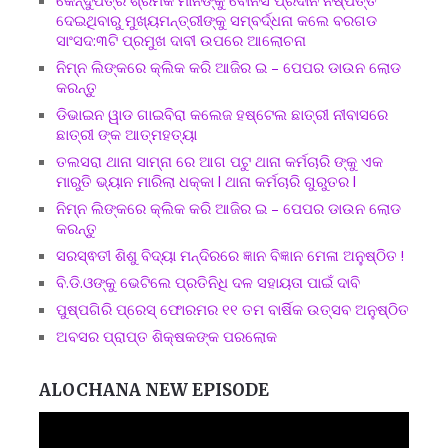
ଦେଇଥିବାରୁ ମୁଖ୍ୟମନ୍ତ୍ରୀଙ୍କୁ ସମ୍ବର୍ଦ୍ଧନା କଲେ ବରଗଡ
ସାଂସଦ:୩ଟି ପ୍ରମୁଖ ଦାବୀ ଉପରେ ଆଲୋଚନା
ନିମ୍ନ ଲିଙ୍କରେ କ୍ଲିକ କରି ଆଜିର ଇ – ପେପର ଡାଉନ ଲୋଡ
କରନ୍ତୁ
ଡିଭାଇନ ୱାଡ ଗାଇବିରା କଲେଜ ହଷ୍ଟେଲ ଛାତ୍ରୀ ନୀବାସରେ
ଛାତ୍ରୀ ଙ୍କ ଆତ୍ମହତ୍ୟା
ତଲସରା ଥାନା ସାମ୍ନା ରେ ଆଗ ପଟୁ ଥାନା କର୍ମଚାରି ଙ୍କୁ ଏକ
ମାରୁତି ଭ୍ୟାନ ମାରିଲା ଧକ୍କା l ଥାନା କର୍ମଚାରି ଗୁରୁତର l
ନିମ୍ନ ଲିଙ୍କରେ କ୍ଲିକ କରି ଆଜିର ଇ – ପେପର ଡାଉନ ଲୋଡ
କରନ୍ତୁ
ସରସ୍ଵତୀ ଶିଶୁ ବିଦ୍ୟା ମନ୍ଦିରରେ ଜ୍ଞାନ ବିଜ୍ଞାନ ମେଳା ଅନୁଷ୍ଠିତ !
ବି.ଡି.ଓଙ୍କୁ ଭେଟିଲେ ପ୍ରତିନିଧି ଦଳ ସହାୟତା ପାଇଁ ଦାବି
ପୁଷ୍ପଗିରି ପ୍ରେସ୍ ଫୋରମର ୧୧ ତମ ବାର୍ଷିକ ଉତ୍ସବ ଅନୁଷ୍ଠିତ
ଅବସର ପ୍ରାପ୍ତ ଶିକ୍ଷକଙ୍କ ପରଲୋକ
ALOCHANA NEW EPISODE
Video
Player