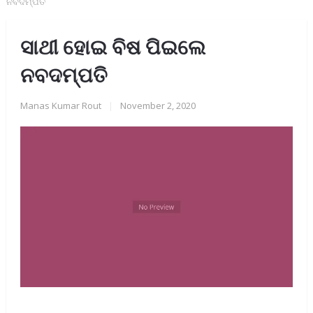
ନବଦମ୍ପତି
ସାଥୀ ହୋଇ ବିଷ ପିଇଲେ
ନବଦମ୍ପତି
Manas Kumar Rout
|
November 2, 2020