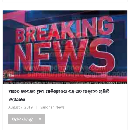
ଆରବ ଦେଶରେ ଥିବା ପାକିସ୍ତାନର ଶହ ଶହ ଡାକ୍ତର ଚାକିରି
ହରାଇଲେ
August 7, 2019
|
Sandhan News
ଅଧିକ ପଢନ୍ତୁ