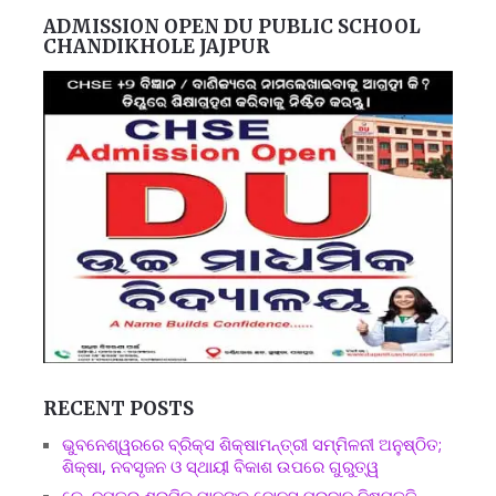
ADMISSION OPEN DU PUBLIC SCHOOL
CHANDIKHOLE JAJPUR
RECENT POSTS
ଭୁବନେଶ୍ୱରରେ ବ୍ରିକ୍ସ ଶିକ୍ଷାମନ୍ତ୍ରୀ ସମ୍ମିଳନୀ ଅନୁଷ୍ଠିତ;
ଶିକ୍ଷା, ନବସୃଜନ ଓ ସ୍ଥାୟୀ ବିକାଶ ଉପରେ ଗୁରୁତ୍ୱ
କେନ୍ଦୁପତ୍ର ଶ୍ରମିକ ମାନଙ୍କୁ ବୋନସ ପ୍ରଦାନ ନିଷ୍ପତ୍ତି