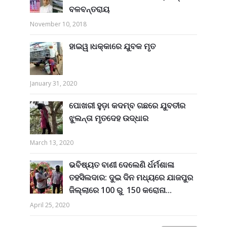
ବଳବନ୍ତରାୟ
November 10, 2018
ହାଇୱ।ଧକ୍କାରେ ଯୁବକ ମୃତ
January 31, 2020
ପୋଖରୀ ହୁଡ଼ା କଦମ୍ବ ଗଛରେ ଯୁବତୀର
ଝୁଲନ୍ତା ମୃତଦେହ ଉଦ୍ଧାର
March 13, 2020
ଭବିଷ୍ୟତ ବାଣୀ ଦେଲେଣି ର୍ଧର୍ମଶାଳା
ତହସିଲଦାର: ଦୁଇ ଦିନ ମଧ୍ୟରେ ଯାଜପୁର
ଜିଲ୍ଲାରେ 100 ରୁ 150 କରୋନା...
April 25, 2020