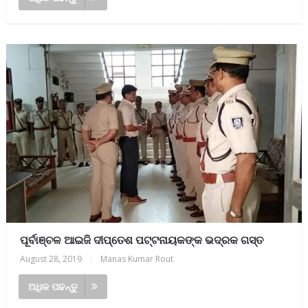
ପୂର୍ବାଞ୍ଚଳ ଆଇଜି ଦୀପ୍ତେଶ ପଟ୍ଟନାୟକଙ୍କ ଭଦ୍ରକ ଗସ୍ତ
August 28, 2019
|
Manas Kumar Rout
ଅଧିକ ପଢନ୍ତୁ