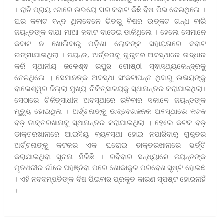
। ରାତି ପ୍ରାୟ ୯ଟାରେ ଉଭୟେ ଘର କବାଟ କିଛି ବିଷ ପିଇ ଦେଇଥିଲେ ।
ଘର କବାଟ ବନ୍ଦ ଥିଲାବେଳେ ଭିତରୁ ବିଷର ଉତ୍କଟ ଗନ୍ଧ ବାରି
ଜୟନ୍ତଙ୍କ ବାପା-ମାଆ କବାଟ ବାଡେଇ ଡାକିଥିଲେ । ହେଲେ ସେମାନେ
କବାଟ ନ ଖୋଲିବାରୁ ପଡ଼ିଶା ଲୋକଙ୍କ ସହାୟତାରେ କବାଟ
ଭଙ୍ଗାଯାଇଥିଲା । ଜୟନ୍ତ, ଅର୍ଚ୍ଚନାକୁ ଗୁରୁତର ଅବସ୍ଥାରେ ଉଦ୍ଧାର
କରି ସ୍ଥାନୀୟ ଜଳେଶ୍ଵ ରପୁର ଗୋଷ୍ଠୀ ସ୍ଵାସ୍ଥ୍ୟକେନ୍ଦ୍ରକୁ
ନେଇଥିଲେ । ସେମାନଙ୍କ ଅବସ୍ଥା ସଂକଟାପନ୍ନ ଥିବାରୁ ଉଭୟଙ୍କୁ
ବାଲେଶ୍ୱର ଜିଲ୍ଲା ମୁଖ୍ୟ ଚିକିତ୍ସାଳୟକୁ ସ୍ଥାନାନ୍ତର କରାଯାଇଥିଲା।
ସେଠାରେ ଚିକିତ୍ସାଧୀନ ଅବସ୍ଥାରେ ରବିବାର ସକାଳେ ଜୟନ୍ତଙ୍କ
ମୃତ୍ୟୁ ହୋଇଥିଲା । ଅର୍ଚ୍ଚନାଙ୍କୁ ଉଦ୍‌ବେଗଜନକ ଅବସ୍ଥାରେ କଟକ
ବଡ଼ ଡାକ୍ତରଖାନାକୁ ସ୍ଥାନାନ୍ତର କରାଯାଇଥିଲା । ହେଲେ କଟକ ବଡ଼
ଡାକ୍ତରଖାନାରେ ଆଇସିୟୁ ବ୍ୟବସ୍ଥା ହୋଇ ନପାରିବାରୁ ଗୁରୁତର
ଅର୍ଚ୍ଚନାଙ୍କୁ କଟକର ଏକ ଘରୋଇ ଡାକ୍ତରଖାନାରେ ଭର୍ତ୍ତି
କରାଯାଇଥିବା ସୂଚନା ମିଳିଛି । ରବିବାର ସନ୍ଧ୍ୟାରେ ଜୟନ୍ତଙ୍କ
ମୃତଶରୀର ଗାଁରେ ପହଞ୍ଚିବା ପରେ ଶୋକାକୁଳ ପରିବେଶ ସୃଷ୍ଟି ହୋଇଛି
। ଏହି ନବଦମ୍ପତିଙ୍କ ବିଷ ପିଇବାର ପ୍ରକୃତ କାରଣ ସ୍ପଷ୍ଟ ହୋଇନାହିଁ
।