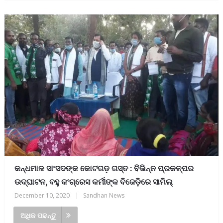
କନ୍ଧମାଳ ସାଂସଦଙ୍କ କୋଟଗଡ଼ ଗସ୍ତ : ବିଭିନ୍ନ ପ୍ରକଳ୍ପର
ଉଦ୍‍ଘାଟନ, ବହୁ କଂଗ୍ରେସ କର୍ମୀଙ୍କ ବିଜେଡ଼ିରେ ସାମିଲ୍‍
December 10, 2020
|
Sandhan News
ଅଧିକ ପଢନ୍ତୁ