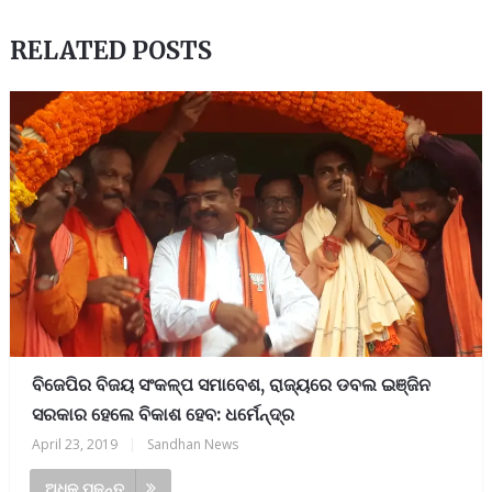
RELATED POSTS
ବିଜେପିର ବିଜୟ ସଂକଳ୍ପ ସମାବେଶ, ରାଜ୍ୟରେ ଡବଲ ଇଞ୍ଜିନ
ସରକାର ହେଲେ ବିକାଶ ହେବ: ଧର୍ମେନ୍ଦ୍ର
April 23, 2019
|
Sandhan News
ଅଧିକ ପଢନ୍ତୁ