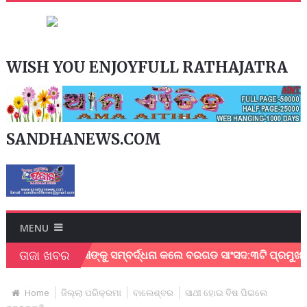
WISH YOU ENJOYFULL RATHAJATRA
SANDHANEWS.COM
MENU
ତାଜା ଖବର
ମୁଖ୍ୟମନ୍ତ୍ରୀଙ୍କୁ ସମ୍ବର୍ଦ୍ଧନା କଲେ ବରଗଡ ସାଂସଦ:୩ଟି ପ୍ରମୁଖ ଦାବୀ 
Home
ଜିଲ୍ଲା ପରିକ୍ରମା
ବାଲେଶ୍ବର
ସାଥୀ ହୋଇ ବିଷ ପିଇଲେ