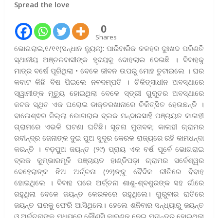
Spread the love
0
Shares
ଭୋଗରାଇ,୧/୧୧(ସନ୍ଧାନ ନ୍ୟୁଜ୍): ପାରିବାରିକ କଳହର ଦୁଃଖଦ ପରିଣତି
ସ୍ଥାନୀୟ ଅଞ୍ଚଳବାସୀଙ୍କ ହୃଦୟକୁ ଦୋହଲାଇ ଦେଇଛି । ବିବାହକୁ
ମାତ୍ର ବର୍ଷେ ପୂରିଥିଲା • ବେଳେ ଜୀବନ ଉପରୁ ମୋହ ତୁଟାଇଲେ । ଘର
କବାଟ କିଛି ବିଷ ପିଇଲେ ନବଦମ୍ପତି । ଚିକିତ୍ସାଧୀନ ଅବସ୍ଥାରେ
ସ୍ୱାମୀଙ୍କ ମୃତ୍ୟୁ ହୋଇଥିଲା ବେଳେ ସ୍ତ୍ରୀ ଗୁରୁତର ଅବସ୍ଥାରେ
କଟକ ସ୍ଥିତ ଏକ ଘରୋଇ ଡାକ୍ତରଖାନାରେ ଚିକିତ୍ସିତ ହେଉଛନ୍ତି ।
ବାଲେଶ୍ଵର ଜିଲ୍ଲା ଭୋଗରାଇ ବ୍ଲକ ମନ୍ଦାରସାହି ପଞ୍ଚାୟତ କାଳାହୀ
ଗ୍ରାମରେ ଏଭଳି ଘଟଣା ଘଟିଛି। ସୂଚନା ମୁତାବକ; କାଳାହୀ ଗ୍ରାମର
ରବୀନ୍ଦ୍ର ଜେନାଙ୍କ ଦୁଇ ପୁଅ ସୁଦୂର କେରଳ ରାଜ୍ୟରେ ରହି କାମଧନ୍ଦା
କରନ୍ତି । ବଡ଼ପୁଅ ଜୟନ୍ତ (୨୯) ପ୍ରାୟ ଏକ ବର୍ଷ ପୂର୍ବେ ଭୋଗରାଇ
ବ୍ଲକ କୁମ୍ଭାରମୂଳି ପଞ୍ଚାୟତ ହାଣ୍ଡିପଡ଼ା ଗ୍ରାମର ସର୍ବେଶ୍ୱର
ବେହେରାଙ୍କ ଝିଅ ଅର୍ଚ୍ଚନା (୨୨)ଙ୍କୁ ବୈଦିକ ରୀତିରେ ବିବାହ
ହୋଇଥିଲେ । ବିବାହ ପରେ ଅର୍ଚ୍ଚନା ଶାଶୁ-ଶ୍ବଶୁରଙ୍କ ସହ ଗାଁରେ
ରହୁଥିଲା ବେଳେ ଜୟନ୍ତ କେରଳରେ ରହୁଥିଲେ। ଗୁରୁବାର ରାତିରେ
ଜୟନ୍ତ ଘରକୁ ଫେରି ଆସିଥିଲେ। ହେଲେ ଶନିବାର ସନ୍ଧ୍ୟାରୁ ଜୟନ୍ତ
ଓ ଅର୍ଚ୍ଚନାଙ୍କ ମଧ୍ୟରେ କୌଣସି କାରଣକୁ ନେଇ ମତାନ୍ତର ହୋଇଥିଲା