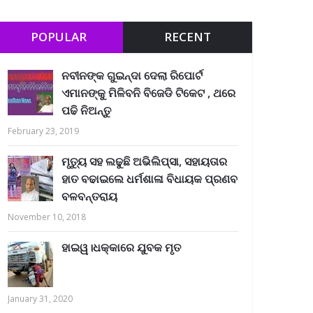
POPULAR
RECENT
ନବୀନଙ୍କ ଗୁଇନ୍ଦା ଦେଲା ରିପୋର୍ଟ
ଏମାନଙ୍କୁ ମିଳିବନି ବିଜେଡି ଟିକେଟ , ଥରେ
ପଢି ନିଅନ୍ତୁ
February 23, 2019
ମୃତ୍ୟୁ ସହ ଲଢୁଛି ଅଭିଲିପ୍ସା, ସହାୟତାର
ହାତ ବଢାଇଲେ ଧର୍ମଶାଳା ବିଧାୟକ ପ୍ରଣବ
ବଳବନ୍ତରାୟ
November 10, 2018
ହାଇୱ।ଧକ୍କାରେ ଯୁବକ ମୃତ
January 31, 2020