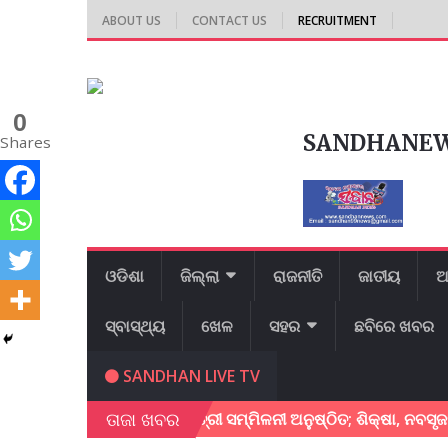
ABOUT US
CONTACT US
RECRUITMENT
0
SANDHANE
Shares
ଓଡିଶା
ଜିଲ୍ଲା
ରାଜନୀତି
ଜାତୀୟ
ଆ
ସ୍ବାସ୍ଥ୍ୟ
ଖେଳ
ସହର
ଛବିରେ ଖବର
SANDHAN LIVE TV
ତାଜା ଖବର
ବ୍ରିକ୍ସ ଶିକ୍ଷାମନ୍ତ୍ରୀ ସମ୍ମିଳନୀ ଅନୁଷ୍ଠିତ; ଶିକ୍ଷା, ନବସୃଜନ ଓ ସ୍ଥାୟ