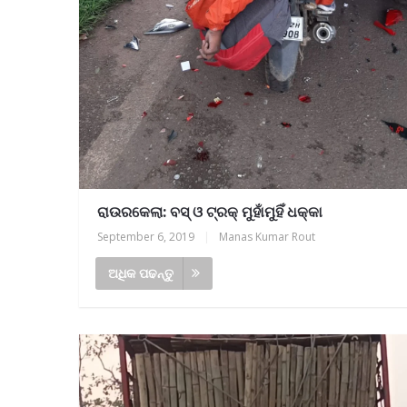
ରାଉରକେଲା: ବସ୍ ଓ ଟ୍ରକ୍ ମୁହାଁମୁହିଁ ଧକ୍କା
September 6, 2019
|
Manas Kumar Rout
ଅଧିକ ପଢନ୍ତୁ