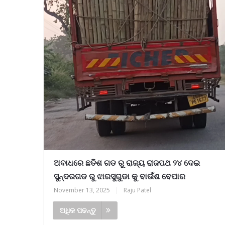
୍ର ପ୍ରତିନିଧି ଆବଶ୍ୟକ, ଯୋଗାଯୋଗ-୯୪୩୭୮୧୯
ଅବାଧରେ ଛତିଶ ଗଡ ରୁ ରାଜ୍ୟ ରାଜପଥ ୨୪ ଦେଇ
ସୁନ୍ଦରଗଡ ରୁ ଝାରସୁଗୁଡା କୁ ବାଉଁଶ ବେପାର
November 13, 2025
|
Raju Patel
ଅଧିକ ପଢନ୍ତୁ