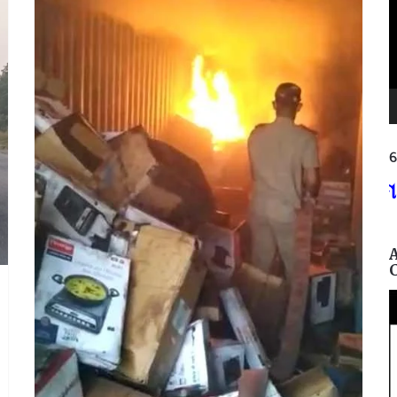
ନ
୩୭୫,
ଶିକ୍ଷାଗତ ଯୋଗ୍ୟତା: +୩ (ସମ୍ମାନ) ବା ପ