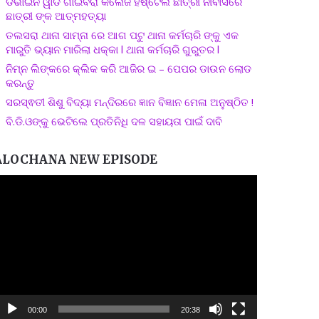
ଡିଭାଇନ ୱାଡ ଗାଇବିରା କଲେଜ ହଷ୍ଟେଲ ଛାତ୍ରୀ ନୀବାସରେ
ଛାତ୍ରୀ ଙ୍କ ଆତ୍ମହତ୍ୟା
ତଲସରା ଥାନା ସାମ୍ନା ରେ ଆଗ ପଟୁ ଥାନା କର୍ମଚାରି ଙ୍କୁ ଏକ
ମାରୁତି ଭ୍ୟାନ ମାରିଲା ଧକ୍କା l ଥାନା କର୍ମଚାରି ଗୁରୁତର l
ନିମ୍ନ ଲିଙ୍କରେ କ୍ଲିକ କରି ଆଜିର ଇ – ପେପର ଡାଉନ ଲୋଡ
କରନ୍ତୁ
ସରସ୍ଵତୀ ଶିଶୁ ବିଦ୍ୟା ମନ୍ଦିରରେ ଜ୍ଞାନ ବିଜ୍ଞାନ ମେଳା ଅନୁଷ୍ଠିତ !
ବି.ଡି.ଓଙ୍କୁ ଭେଟିଲେ ପ୍ରତିନିଧି ଦଳ ସହାୟତା ପାଇଁ ଦାବି
ALOCHANA NEW EPISODE
ideo
layer
00:00
20:38