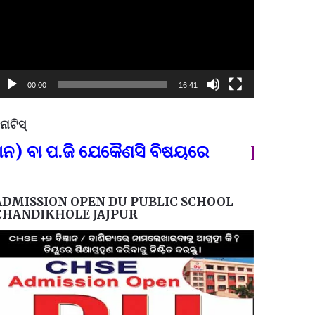
00:00
16:41
ୋଟିସ୍
ପ୍ରତିନି
.ଜି ଯେକୈଣସି ବିଷୟରେ
FOR GOVT A
ADMISSION OPEN DU PUBLIC SCHOOL
CHANDIKHOLE JAJPUR