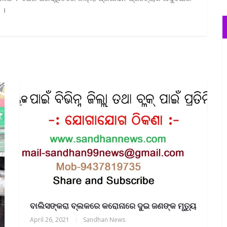
 ।
ବାଲିସଙ୍କରା ବ୍ଲକରେ କରୋନାରେ ଦୁଇ ଜଣଙ୍କ ମୃତ୍ୟୁ
April 26, 2021
|
Sandhan News