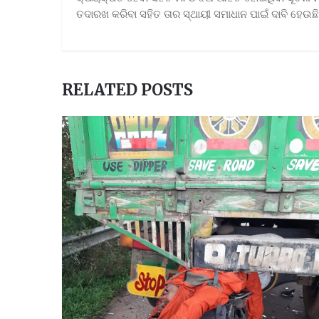
ତଦାରଖ କରିବା ସହିତ ତାର ସ୍ଥାୟୀ ସମାଧାନ ପାଇଁ ଦାବି ହେଉଛି
RELATED POSTS