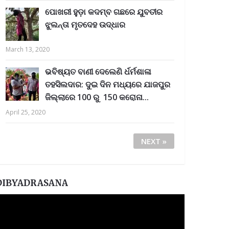
ପୋଖରୀ ହୁଡ଼ା କଦମ୍ବ ଗଛରେ ଯୁବତୀର
ଝୁଲନ୍ତା ମୃତଦେହ ଉଦ୍ଧାର
March 13, 2020
ଭବିଷ୍ୟତ ବାଣୀ ଦେଲେଣି ର୍ଧର୍ମଶାଳା
ତହସିଲଦାର: ଦୁଇ ଦିନ ମଧ୍ୟରେ ଯାଜପୁର
ଜିଲ୍ଲାରେ 100 ରୁ 150 କରୋନା...
April 25, 2020
NEXT »
DIBYADRASANA
ideo
layer