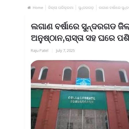
Home
ଜିଲ୍ଲା ପରିକ୍ରମା
ସୁନ୍ଦରଗଡ଼
ଲଗାଣ ବର୍ଷାରେ ସୁନ୍
ଲଗାଣ ବର୍ଷାରେ ସୁନ୍ଦରଗଡ ଜି
ଅନୁଷ୍ଠାନ,ରାସ୍ତା ସହ ଘରେ ପଶି
Raju Patel
|
July 7, 2025