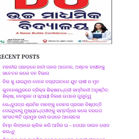
RECENT POSTS
ମହାବୀର ପାହାଡ଼ରେ ହାତୀ ପଳର ଆଗମନ, ଅଞ୍ଚଳ ବାସୀଙ୍କୁ
ସଚେତନ କଲେ ବନ ବିଭାଗ
ବିଲ କୁ ଯାଇଥିବା ବେଳେ ବଜ୍ରାଘାତରେ ଯୁବ ଚାଷୀ ର ମୃତ
ଭୁବନେଶ୍ୱରରେ ବ୍ରିକ୍ସ ଶିକ୍ଷାମନ୍ତ୍ରୀ ସମ୍ମିଳନୀ ଅନୁଷ୍ଠିତ;
ଶିକ୍ଷା, ନବସୃଜନ ଓ ସ୍ଥାୟୀ ବିକାଶ ଉପରେ ଗୁରୁତ୍ୱ
କେନ୍ଦୁପତ୍ର ଶ୍ରମିକ ମାନଙ୍କୁ ବୋନସ ପ୍ରଦାନ ନିଷ୍ପତ୍ତି
ଦେଇଥିବାରୁ ମୁଖ୍ୟମନ୍ତ୍ରୀଙ୍କୁ ସମ୍ବର୍ଦ୍ଧନା କଲେ ବରଗଡ
ସାଂସଦ:୩ଟି ପ୍ରମୁଖ ଦାବୀ ଉପରେ ଆଲୋଚନା
ନିମ୍ନ ଲିଙ୍କରେ କ୍ଲିକ କରି ଆଜିର ଇ – ପେପର ଡାଉନ ଲୋଡ
କରନ୍ତୁ