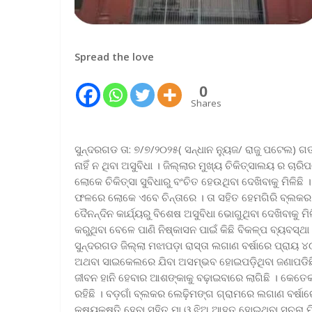
Spread the love
0
Shares
ସୁନ୍ଦରଗଡ ତା: ୭/୭/୨୦୨୫( ସନ୍ଧାନ ନ୍ୟୁଜ/ ରାଜୁ ପଟେଲ) ଗତ
ନାହିଁ ନ ଥିବା ଅସୁବିଧା । ଜିଲ୍ଲାର ମୁଖ୍ୟ ଚିକିତ୍ସାଲୟ ର ଚ
ଲୋକେ ଚିକିତ୍ସା ସୁବିଧାରୁ ବଂଚିତ ହେଉଥିବା ଦେଖିବାକୁ ମିଳି
ଫଳରେ ଲୋକେ ଏବେ ଚିନ୍ତାରେ । ତା ସହିତ ହେମଗିରି ବ୍ଲକର
ଦୈନନ୍ଦିନ କାର୍ଯ୍ୟରୁ ବିଶେଷ ଅସୁବିଧା ଭୋଗୁଥିବା ଦେଖିବାକୁ ମ
କରୁଥିବା ବେଳେ ପାଣି ନିଷ୍କାସନ ପାଇଁ କିଛି ବିକଳ୍ପ ବ୍ୟବସ୍
ସୁନ୍ଦରଗଡ ଜିଲ୍ଲା ମଝାପଡ଼ା ରାସ୍ତା ଲଗାଣ ବର୍ଷାରେ ପ୍ରାୟ
ଅଥବା ସାଇକେଲରେ ଯିବା ଅସମ୍ଭବ ହୋଇପଡ଼ିଥିବା ଜଣାପଡିଛି
ଜୀବନ ହାନି ହେବାର ଆଶଙ୍କାକୁ ବଢ଼ାଇବାରେ ଲାଗିଛି । କେତ
ରହିଛି । ବଡ଼ଗାଁ ବ୍ଲକର ଲେଢ଼ିମଙ୍ଗ ଗ୍ରାମରେ ଲଗାଣ ବ
କ୍ଷୟକ୍ଷତି ହେବା ସହିତ ମା ଓ ଝିଅ ଆହତ ହୋଇଥିବା ସୂଚନା ମି