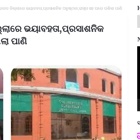
ଦରଗଡ ଜିଲ୍ଲାରେ ଭୟାବହତା,ପ୍ରସାଶନିକ ଅନୁଷ୍ଠାନ,ରାସ୍ତା ସହ ଘରେ ପଶିଲା ପାଣି
ଲ୍ଲାରେ ଭୟାବହତା,ପ୍ରସାଶନିକ
ଲା ପାଣି
V
P
ସ
ପଦ୍ମଶ୍ରୀ ଜୟନ୍ତ ମହାପାତ୍ର