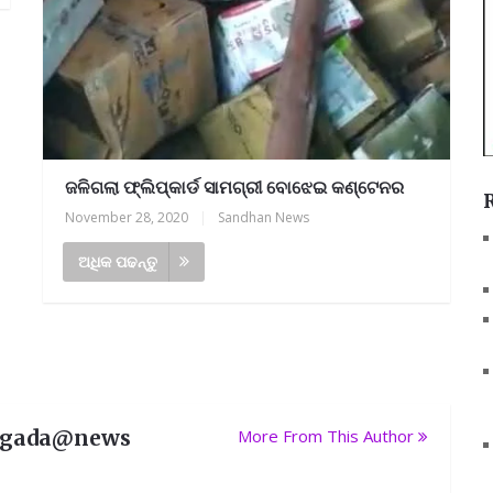
ଜଳିଗଲା ଫ୍ଲିପ୍‌କାର୍ଡ ସାମଗ୍ରୀ ବୋଝେଇ କଣ୍ଟେନର
November 28, 2020
|
Sandhan News
ଅଧିକ ପଢନ୍ତୁ
rgada@news
More From This Author