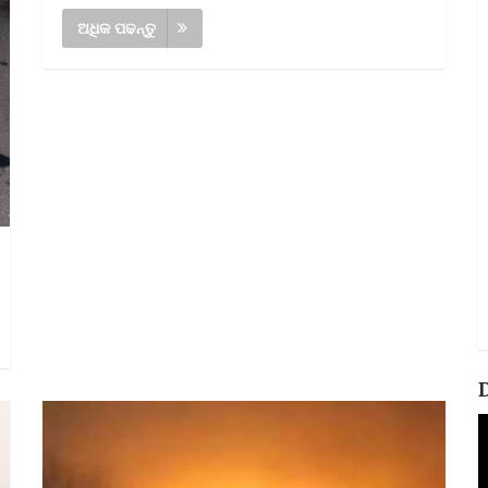
ଅଧିକ ପଢନ୍ତୁ
V
P