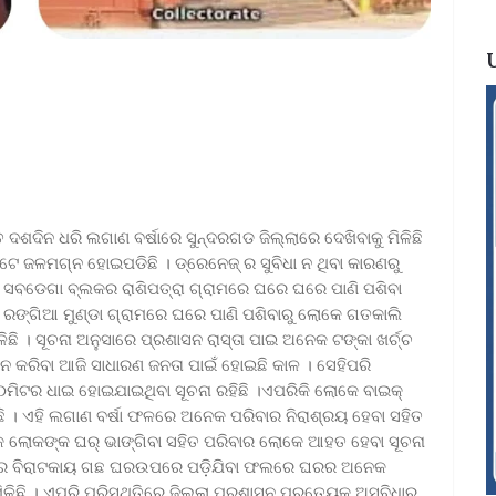
 ଦଶଦିନ ଧରି ଲଗାଣ ବର୍ଷାରେ ସୁନ୍ଦରଗଡ ଜିଲ୍ଲାରେ ଦେଖିବାକୁ ମିଳିଛି
ାରିପଟେ ଜଳମଗ୍ନ ହୋଇପଡିଛି । ଡ୍ରେନେଜ୍ ର ସୁବିଧା ନ ଥିବା କାରଣରୁ
ଛି । ସବଡେଗା ବ୍ଲକର ରାଶିପତ୍ରା ଗ୍ରାମରେ ଘରେ ଘରେ ପାଣି ପଶିବା
 ରଙ୍ଗିଆ ମୁଣ୍ଡା ଗ୍ରାମରେ ଘରେ ପାଣି ପଶିବାରୁ ଲୋକେ ଗତକାଲି
ିଳିଛି । ସୂଚନା ଅନୁସାରେ ପ୍ରଶାସନ ରାସ୍ତା ପାଇ ଅନେକ ଟଙ୍କା ଖର୍ଚ୍ଚ
ଥା ନ କରିବା ଆଜି ସାଧାରଣ ଜନତା ପାଇଁ ହୋଇଛି କାଳ । ସେହିପରି
 ୪୦ମିଟର ଧାଇ ହୋଇଯାଇଥିବା ସୂଚନା ରହିଛି ।ଏପରିକି ଲୋକେ ବାଇକ୍
 । ଏହି ଲଗାଣ ବର୍ଷା ଫଳରେ ଅନେକ ପରିବାର ନିରାଶ୍ରୟ ହେବା ସହିତ
େକ ଲୋକଙ୍କ ଘର୍ ଭାଙ୍ଗିବା ସହିତ ପରିବାର ଲୋକେ ଆହତ ହେବା ସୂଚନା
ର୍ଷାରେ ବିରାଟକାୟ ଗଛ ଘରଉପରେ ପଡ଼ିଯିବା ଫଲରେ ଘରର ଅନେକ
ଳିଛି । ଏପରି ପରିସ୍ଥିତିରେ ଜିଲ୍ଲା ପ୍ରଶାସନ ପ୍ରତ୍ୟେକ ଅସୁବିଧାର