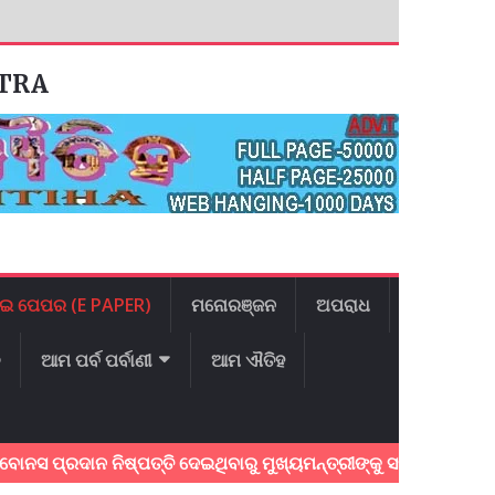
ATRA
ଇ ପେପର (E PAPER)
ମନୋରଞ୍ଜନ
ଅପରାଧ
ଳ
ଆମ ପର୍ବ ପର୍ବାଣୀ
ଆମ ଐତିହ
ଦାନ ନିଷ୍ପତ୍ତି ଦେଇଥିବାରୁ ମୁଖ୍ୟମନ୍ତ୍ରୀଙ୍କୁ ସମ୍ବର୍ଦ୍ଧନା କଲେ ବରଗ