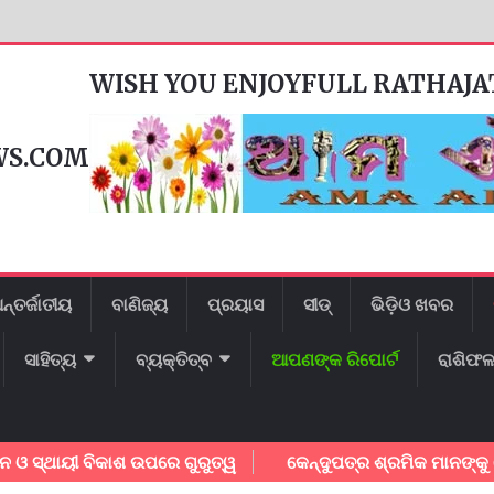
WISH YOU ENJOYFULL RATHAJ
WS.COM
ନ୍ତର୍ଜାତୀୟ
ବାଣିଜ୍ୟ
ପ୍ରୟାସ
ସୀଡ୍
ଭିଡ଼ିଓ ଖବର
ସାହିତ୍ୟ
ବ୍ୟକ୍ତିତ୍ବ
ଆପଣଙ୍କ ରିପୋର୍ଟ
ରାଶିଫ
ୀ ବିକାଶ ଉପରେ ଗୁରୁତ୍ୱ
କେନ୍ଦୁପତ୍ର ଶ୍ରମିକ ମାନଙ୍କୁ ବୋନସ ପ୍ର