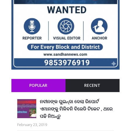
POPULAR
RECENT
ନବୀନଙ୍କ ଗୁଇନ୍ଦା ଦେଲା ରିପୋର୍ଟ
ଏମାନଙ୍କୁ ମିଳିବନି ବିଜେଡି ଟିକେଟ , ଥରେ
ପଢି ନିଅନ୍ତୁ
February 23, 2019