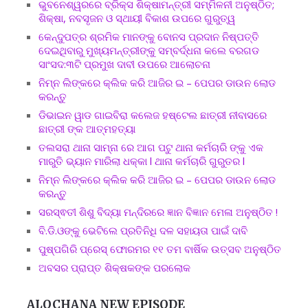
ଭୁବନେଶ୍ୱରରେ ବ୍ରିକ୍ସ ଶିକ୍ଷାମନ୍ତ୍ରୀ ସମ୍ମିଳନୀ ଅନୁଷ୍ଠିତ;
ଶିକ୍ଷା, ନବସୃଜନ ଓ ସ୍ଥାୟୀ ବିକାଶ ଉପରେ ଗୁରୁତ୍ୱ
କେନ୍ଦୁପତ୍ର ଶ୍ରମିକ ମାନଙ୍କୁ ବୋନସ ପ୍ରଦାନ ନିଷ୍ପତ୍ତି
ଦେଇଥିବାରୁ ମୁଖ୍ୟମନ୍ତ୍ରୀଙ୍କୁ ସମ୍ବର୍ଦ୍ଧନା କଲେ ବରଗଡ
ସାଂସଦ:୩ଟି ପ୍ରମୁଖ ଦାବୀ ଉପରେ ଆଲୋଚନା
ନିମ୍ନ ଲିଙ୍କରେ କ୍ଲିକ କରି ଆଜିର ଇ – ପେପର ଡାଉନ ଲୋଡ
କରନ୍ତୁ
ଡିଭାଇନ ୱାଡ ଗାଇବିରା କଲେଜ ହଷ୍ଟେଲ ଛାତ୍ରୀ ନୀବାସରେ
ଛାତ୍ରୀ ଙ୍କ ଆତ୍ମହତ୍ୟା
ତଲସରା ଥାନା ସାମ୍ନା ରେ ଆଗ ପଟୁ ଥାନା କର୍ମଚାରି ଙ୍କୁ ଏକ
ମାରୁତି ଭ୍ୟାନ ମାରିଲା ଧକ୍କା l ଥାନା କର୍ମଚାରି ଗୁରୁତର l
ନିମ୍ନ ଲିଙ୍କରେ କ୍ଲିକ କରି ଆଜିର ଇ – ପେପର ଡାଉନ ଲୋଡ
କରନ୍ତୁ
ସରସ୍ଵତୀ ଶିଶୁ ବିଦ୍ୟା ମନ୍ଦିରରେ ଜ୍ଞାନ ବିଜ୍ଞାନ ମେଳା ଅନୁଷ୍ଠିତ !
ବି.ଡି.ଓଙ୍କୁ ଭେଟିଲେ ପ୍ରତିନିଧି ଦଳ ସହାୟତା ପାଇଁ ଦାବି
ପୁଷ୍ପଗିରି ପ୍ରେସ୍ ଫୋରମର ୧୧ ତମ ବାର୍ଷିକ ଉତ୍ସବ ଅନୁଷ୍ଠିତ
ଅବସର ପ୍ରାପ୍ତ ଶିକ୍ଷକଙ୍କ ପରଲୋକ
ALOCHANA NEW EPISODE