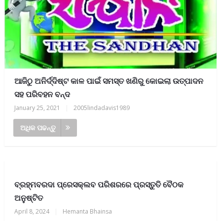
ଆଜିଠୁ ଅନିର୍ଦ୍ଦିଷ୍ଟ କାଳ ପାଇଁ ସମସ୍ତ ଖଣିରୁ କୋଇଲା ଉତ୍ପାଦନ
ସହ ପରିବହନ ବନ୍ଦ
January 25, 2021
|
2005lindadavis1989
ଅଧିକ ପଢନ୍ତୁ
ବ୍ରହ୍ମବରଦା ପ୍ରେସକ୍ଲବ ପରିଶରରେ ପ୍ରସ୍ତୁତି ବୈଠକ
ଅନୁଷ୍ଟିତ
April 8, 2024
|
Hemanta Bhainsa