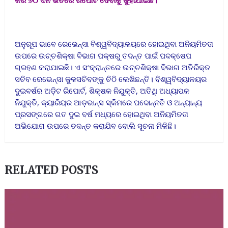
ଅନୁରୂପ ଭାବେ ରେଭେନ୍ସା ବିଶ୍ୱବିଦ୍ୟାଳୟରେ ହୋଇଥିବା ଅନିୟମିତତା
ଉପରେ ଉଚ୍ଚଶିକ୍ଷା ବିଭାଗ ପକ୍ଷରୁ ତଦନ୍ତ ପାଇଁ ପଦକ୍ଷେପ
ଗ୍ରହଣ କରାଯାଇଛି। ଏ ସଂକ୍ରାନ୍ତରେ ଉଚ୍ଚଶିକ୍ଷା ବିଭାଗ ଅତିରିକ୍ତ
ସଚିବ ରେଭେନ୍ସା କୁଳସଚିବଙ୍କୁ ଚିଠି ଲେଖିଛନ୍ତି। ବିଶ୍ୱବିଦ୍ୟାଳୟର
ଦୁଇବର୍ଷର ଅଡ଼ିଟ ରିପୋର୍ଟ, ଶିକ୍ଷକ ନିଯୁକ୍ତି, ଅତିଥି ଅଧ୍ୟାପକ
ନିଯୁକ୍ତି, କ୍ୟାରିୟର ଆଡ଼ଭାନ୍ସ ସ୍କିମରେ ପଦୋନ୍ନତି ଓ ଅନ୍ୟାନ୍ୟ
ପ୍ରସଙ୍ଗରେ ଗତ ଦୁଇ ବର୍ଷ ମଧ୍ୟରେ ହୋଇଥିବା ଅନିୟମିତତା
ଅଭିଯୋଗ ଉପରେ ତଦନ୍ତ କରାଯିବ ବୋଲି ସୂଚନା ମିଳିଛି।
RELATED POSTS