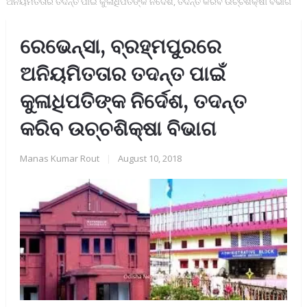
ଅନିୟମିତତାର ତଦନ୍ତ ପାଇଁ କୁଳାଧିପତିଙ୍କ ନିର୍ଦେଶ, ତଦନ୍ତ କରିବ ଉଚ୍ଚଶିକ୍ଷା ବିଭାଗ
ରେଭେନ୍ସା, ବ୍ରହ୍ମପୁରରେ
ଅନିୟମିତତାର ତଦନ୍ତ ପାଇଁ
କୁଳାଧିପତିଙ୍କ ନିର୍ଦେଶ, ତଦନ୍ତ
କରିବ ଉଚ୍ଚଶିକ୍ଷା ବିଭାଗ
Manas Kumar Rout
|
August 10, 2018