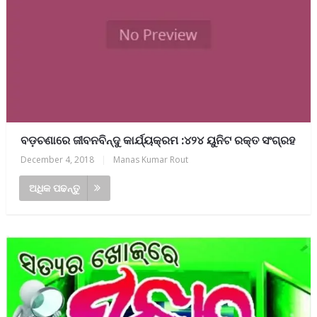
ବଡ଼ଚଣାରେ ଜୀବନବିନ୍ଦୁ କାର୍ଯ୍ୟକ୍ରମ :୪୨୪ ୟୁନିଟ ରକ୍ତ ସଂଗ୍ରହ
December 4, 2018
|
Manas Kumar Rout
ଅଧିକ ପଢନ୍ତୁ