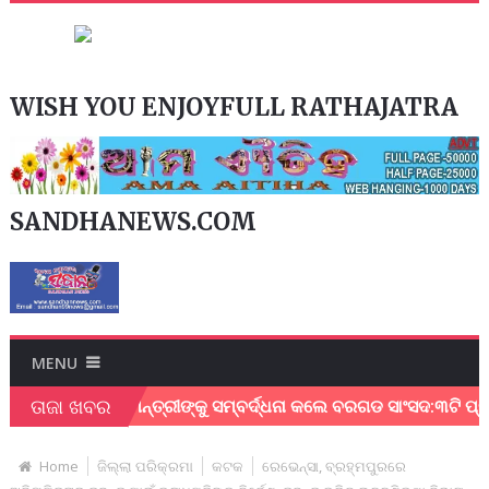
WISH YOU ENJOYFULL RATHAJATRA
SANDHANEWS.COM
MENU
ତାଜା ଖବର
ଥିବାରୁ ମୁଖ୍ୟମନ୍ତ୍ରୀଙ୍କୁ ସମ୍ବର୍ଦ୍ଧନା କଲେ ବରଗଡ ସାଂସଦ:୩ଟି ପ୍ରମୁ
Home
ଜିଲ୍ଲା ପରିକ୍ରମା
କଟକ
ରେଭେନ୍ସା, ବ୍ରହ୍ମପୁରରେ