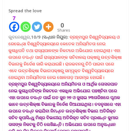
Spread the love
7
0
Shares
ଭୁବନେଶ୍ୱର,
10/9 (ସନ୍ଧାନ ନିୟୁଜ):
ବ୍ରହ୍ମପୁର ବିଶ୍ୱବିଦ୍ୟାଳୟ ଓ
ରେଭେନ୍ସା ବିଶ୍ୱବିଦ୍ୟାଳୟରେ କେତେକ ଅନିୟମିତତା ନେଇ
କୁଳାଧିପତି ତଥା ରାଜ୍ୟପାଳଙ୍କ ନିକଟରେ ଅଭିଯୋଗ ହୋଇଥିଲା। ଏହା
ଉପରେ ତଦନ୍ତ ପାଇଁ ରାଜ୍ୟପାଳଙ୍କ ସଚିବାଳୟ ପକ୍ଷରୁ ଉଚ୍ଚଶିକ୍ଷା
ବିଭାଗକୁ ନିର୍ଦେଶ ଜାରି କରାଯାଇଛି। ରାଜଭବନରୁ ଚିଠି ପାଇବା ପରେ
ଏବେ ଉଚ୍ଚଶିକ୍ଷା ବିଭାଗପକ୍ଷରୁ ସମ୍ପୃକ୍ତ ବିଶ୍ୱବିଦ୍ୟାଳୟରେ
ହୋଇଥିବା ଅନିୟମିତତା ନେଇ ଖୋଳତାଡ଼ ଆରମ୍ଭ ହୋଇଛି।
ବ୍ରହ୍ମପୁର ବିଶ୍ୱବିଦ୍ୟାଳୟରେ ଅନିୟମିତତା ଓ ଆର୍ଥିକ ତୋସରପାତ
ନେଇ କୁଳାଧିପତିଙ୍କ ନିକଟରେ ଏକାଧିକ ଅଭିଯୋଗ ପହଞ୍ଚିବା ପରେ
ଏହା ଉପରେ ତଦନ୍ତ ପାଇଁ ଗତ ଜୁନ ୨୭ ଓ ଜୁଲାଇ ୨୩ତାରିଖରେ ପୃଥକ
ଭାବେ ଉଚ୍ଚଶିକ୍ଷା ବିଭାଗକୁ ନିର୍ଦେଶ ଦିଆଯାଇଥିଲା। ତଦନୁସାରେ ଏହା
ଉପରେ ତଦନ୍ତ କରାଯିବା ନିମନ୍ତେ ଉଚ୍ଚଶିକ୍ଷା ବିଭାଗ ଅତିରିକ୍ତ
ସଚିବ କୃପାସିନ୍ଧୁ ମିଶ୍ର ବିଭାଗୀୟ ଅତିରିକ୍ତ ସଚିବ ପ୍ରଶାନ୍ତ କୁମାର
ଦାସଙ୍କ ନିକଟକୁ ଚିଠି ଲେଖିଛନ୍ତି। ଅଭିଯୋଗ ଉପରେ ଅନୁସନ୍ଧାନ
କରି ୬୦ ଦିନ ଭିତରେ ରିପୋର୍ଟ ଦେବାକୁ କୁହାଯାଇଛି।