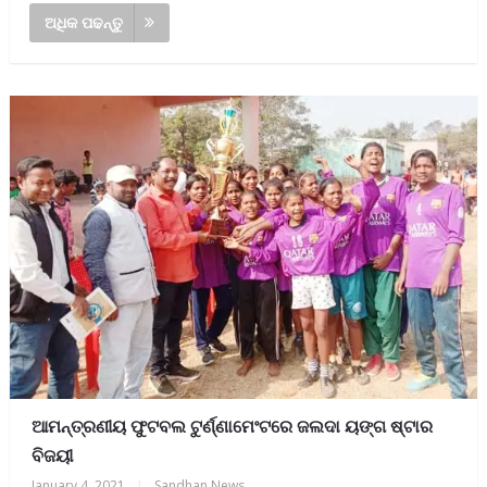
ଅଧିକ ପଢନ୍ତୁ
ଆମନ୍ତ୍ରଣୀୟ ଫୁଟବଲ ଟୁର୍ଣ୍ଣାମେଂଟରେ ଜଲଦା ୟଙ୍ଗ ଷ୍ଟାର
ବିଜୟୀ
January 4, 2021
|
Sandhan News