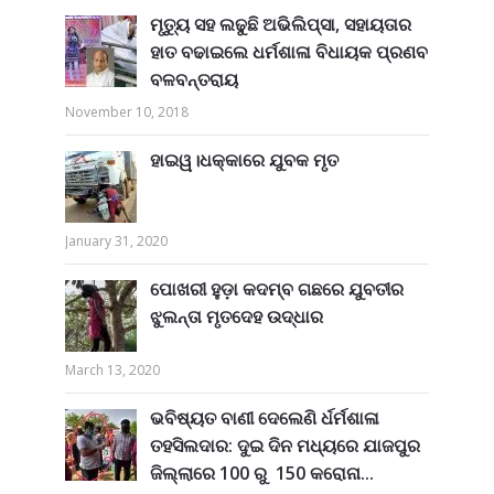
ମୃତ୍ୟୁ ସହ ଲଢୁଛି ଅଭିଲିପ୍ସା, ସହାୟତାର
ହାତ ବଢାଇଲେ ଧର୍ମଶାଳା ବିଧାୟକ ପ୍ରଣବ
ବଳବନ୍ତରାୟ
November 10, 2018
ହାଇୱ।ଧକ୍କାରେ ଯୁବକ ମୃତ
January 31, 2020
ପୋଖରୀ ହୁଡ଼ା କଦମ୍ବ ଗଛରେ ଯୁବତୀର
ଝୁଲନ୍ତା ମୃତଦେହ ଉଦ୍ଧାର
March 13, 2020
ଭବିଷ୍ୟତ ବାଣୀ ଦେଲେଣି ର୍ଧର୍ମଶାଳା
ତହସିଲଦାର: ଦୁଇ ଦିନ ମଧ୍ୟରେ ଯାଜପୁର
ଜିଲ୍ଲାରେ 100 ରୁ 150 କରୋନା...