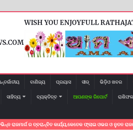
WISH YOU ENJOYFULL RATHAJ
WS.COM
ନ୍ତର୍ଜାତୀୟ
ବାଣିଜ୍ୟ
ପ୍ରୟାସ
ସୀଡ୍
ଭିଡ଼ିଓ ଖବର
ସାହିତ୍ୟ
ବ୍ୟକ୍ତିତ୍ବ
ଆପଣଙ୍କ ରିପୋର୍ଟ
ରାଶିଫ
ାର୍ଗ ର ତ୍ବରାନ୍ବିତ କାର୍ଯ୍ୟ,କେତେକ ଫ୍ଲାଇ ଓଭର ଓ ନୁତନ ରାଜମାର୍ଗ ର 