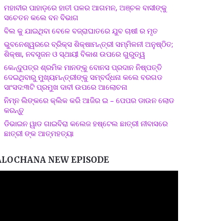
ମହାବୀର ପାହାଡ଼ରେ ହାତୀ ପଳର ଆଗମନ, ଅଞ୍ଚଳ ବାସୀଙ୍କୁ
ସଚେତନ କଲେ ବନ ବିଭାଗ
ବିଲ କୁ ଯାଇଥିବା ବେଳେ ବଜ୍ରାଘାତରେ ଯୁବ ଚାଷୀ ର ମୃତ
ଭୁବନେଶ୍ୱରରେ ବ୍ରିକ୍ସ ଶିକ୍ଷାମନ୍ତ୍ରୀ ସମ୍ମିଳନୀ ଅନୁଷ୍ଠିତ;
ଶିକ୍ଷା, ନବସୃଜନ ଓ ସ୍ଥାୟୀ ବିକାଶ ଉପରେ ଗୁରୁତ୍ୱ
କେନ୍ଦୁପତ୍ର ଶ୍ରମିକ ମାନଙ୍କୁ ବୋନସ ପ୍ରଦାନ ନିଷ୍ପତ୍ତି
ଦେଇଥିବାରୁ ମୁଖ୍ୟମନ୍ତ୍ରୀଙ୍କୁ ସମ୍ବର୍ଦ୍ଧନା କଲେ ବରଗଡ
ସାଂସଦ:୩ଟି ପ୍ରମୁଖ ଦାବୀ ଉପରେ ଆଲୋଚନା
ନିମ୍ନ ଲିଙ୍କରେ କ୍ଲିକ କରି ଆଜିର ଇ – ପେପର ଡାଉନ ଲୋଡ
କରନ୍ତୁ
ଡିଭାଇନ ୱାଡ ଗାଇବିରା କଲେଜ ହଷ୍ଟେଲ ଛାତ୍ରୀ ନୀବାସରେ
ଛାତ୍ରୀ ଙ୍କ ଆତ୍ମହତ୍ୟା
ALOCHANA NEW EPISODE
ideo
layer