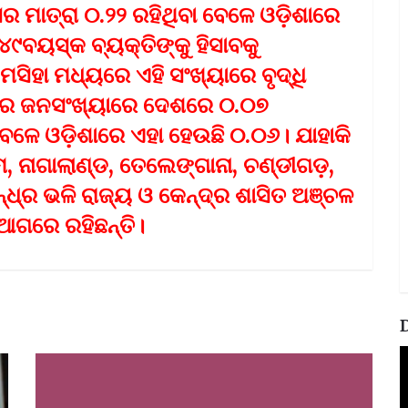
 ମାତ୍ରା ୦.୨୨ ରହିଥିବା ବେଳେ ଓଡ଼ିଶାରେ
୪୯ବୟସ୍କ ବ୍ୟକ୍ତିଙ୍କୁ ହିସାବକୁ
ସିହା ମଧ୍ୟରେ ଏହି ସଂଖ୍ୟାରେ ବୃଦ୍ଧି
୧ହଜାର ଜନସଂଖ୍ୟାରେ ଦେଶରେ ୦.୦୭
େଳେ ଓଡ଼ିଶାରେ ଏହା ହେଉଛି ୦.୦୬। ଯାହାକି
, ନାଗାଲାଣ୍ଡ, ତେଲେଙ୍ଗାନା, ଚଣ୍ଡୀଗଡ଼,
୍ଧ୍ର ଭଳି ରାଜ୍ୟ ଓ କେନ୍ଦ୍ର ଶାସିତ ଅଞ୍ଚଳ
ଆଗରେ ରହିଛନ୍ତି।
V
P