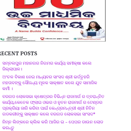
RECENT POSTS
ସମ୍ବଲପୁର ମହାନଗର ନିଗମର କାର୍ଯ୍ୟ ସମୀକ୍ଷା କଲେ
ଜିଲ୍ଲାପାଳ।
ଅଂଚଳ ବିକାଶ ନେଇ ମାନ୍ୟବର ସାଂସଦ ଶ୍ରୀ ଭର୍ତ୍ତୃହରି
ମହତାବଙ୍କୁ ସୌଜନ୍ୟ ମୂଳକ ସାକ୍ଷାତ କଲେ ଯୁବ ସାମାଜିକ
କର୍ମୀ ।
ବରଗଡ ଲୋକସଭା କ୍ଷେତ୍ରର ବିଭିନ୍ନ ରାଜମାର୍ଗ ର ତ୍ବରାନ୍ବିତ
କାର୍ଯ୍ୟ,କେତେକ ଫ୍ଲାଇ ଓଭର ଓ ନୁତନ ରାଜମାର୍ଗ ର ଟେଣ୍ଡର
ପ୍ରକ୍ରିୟା ଜାରି କରିବା ପାଇଁ କେନ୍ଦ୍ରମନ୍ତ୍ରୀ ଶ୍ରୀ ନିତିନ
ଗଡକରୀଙ୍କୁ ସାକ୍ଷାତ କଲେ ବରଗଡ ଲୋକସଭା ସାଂସଦ*
ନିମ୍ନ ଲିଙ୍କରେ କ୍ଲିକ କରି ଆଜିର ଇ – ପେପର ଡାଉନ ଲୋଡ
କରନ୍ତୁ