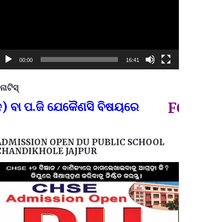
00:00
16:41
ୋଟିସ୍
ପ୍ରତିନି
.ଜି ଯେକୈଣସି ବିଷୟରେ
FOR GOVT A
ADMISSION OPEN DU PUBLIC SCHOOL
CHANDIKHOLE JAJPUR