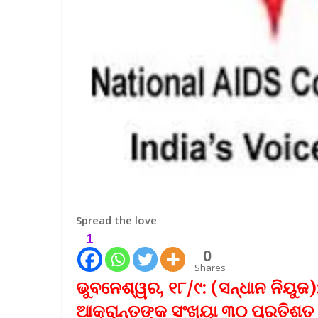
Spread the love
1
0
Shares
ଭୁବନେଶ୍ୱର, ୧୮/୯: (ସନ୍ଧାନ ନିୟୁଜ
ଆକ୍ରାନ୍ତଙ୍କ ସଂଖ୍ୟା ୩୦ ପ୍ରତିଶତ 