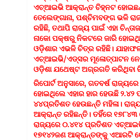
ଏଚ୍‌ଆଇଭି ଆକ୍ରାନ୍ତ ଚିହ୍ନଟ ହୋଇଛନ୍
ତେଲେଙ୍ଗାନା, ପଶ୍ଚିମବଙ୍ଗ ଭଳି ରା
ରହିଛି, ତଥାପି ରାଜ୍ୟ ପାଇଁ ଏହା ଚିନ୍ତ
ନାକୋ ପକ୍ଷରୁ ନିକଟରେ ଜାରି ହୋଇଥିବା
ଓଡ଼ିଶାର ଏଭଳି ଚିତ୍ର ରହିଛି। ଯାହା
ଏଚ୍‌ଆଇଭି/ଏଡ୍‌ସର ମୂଳୋତ୍ପାଟନ ନେ
ଓଡ଼ିଶା ଯଥେଷ୍ଟ ଅଗ୍ରଗତି କରିଥିବା ରି
ରିପୋର୍ଟ ଅନୁସାରେ, ଗତବର୍ଷ ରାଜ୍ୟରେ
ହୋଇଥିଲେ ଏହାର ହାର ହେଉଛି ୨.୪୨ 
୪୪ପ୍ରତିଶତ ହେଉଛନ୍ତି ମହିଳା। ରା
ଆକ୍ରାନ୍ତ ରହିଛନ୍ତି। ତହିଁରେ ୧୭୮୪
ରାଜ୍ୟରେ ୦.୪୧୪ ପ୍ରତିଶତ ଏଚ୍‌ଆଇଭି
୧୭୧୪୨ଜଣ ଆକ୍ରାନ୍ତଙ୍କୁ ଏଆରଟି କେ