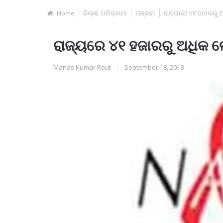
Home
ଜିଲ୍ଲା ପରିକ୍ରମା
ଗଞ୍ଜାମ
ରାଜ୍ୟରେ ୪୧ ହଜାରରୁ 
ରାଜ୍ୟରେ ୪୧ ହଜାରରୁ ଅଧିକ ଲ
Manas Kumar Rout
|
September 18, 2018