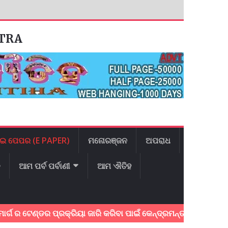
ATRA
ଇ ପେପର (E PAPER)
ମନୋରଞ୍ଜନ
ଅପରାଧ
ଳ
ଆମ ପର୍ବ ପର୍ବାଣୀ
ଆମ ଐତିହ
ଟେଣ୍ଡର ପ୍ରକ୍ରିୟା ଜାରି କରିବା ପାଇଁ କେନ୍ଦ୍ରମନ୍ତ୍ରୀ ଶ୍ରୀ ନିତିନ ଗ