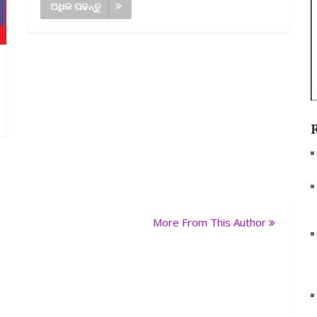
ଅଧିକ ପଢନ୍ତୁ
More From This Author