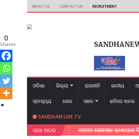
ABOUT US
CONTACT US
RECRUITMENT
0
SANDHANE
Shares
ଓଡିଶା
ଜିଲ୍ଲା
ରାଜନୀତି
ଜାତୀୟ
ଆ
ସ୍ବାସ୍ଥ୍ୟ
ଖେଳ
ସହର
ଛବିରେ ଖବର
SANDHAN LIVE TV
ତାଜା ଖବର
େ ଯୁବ ସାମାଜିକ କର୍ମୀ ।
ବରଗଡ ଲୋକସଭା କ୍ଷେତ୍ରର ବିଭିନ୍ନ ରାଜମ