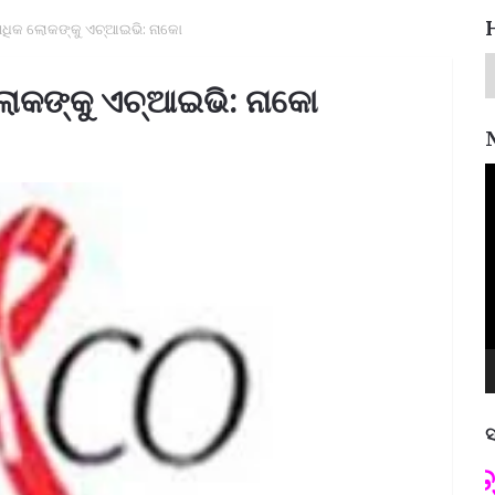
ଅଧିକ ଲୋକଙ୍କୁ ଏଚ୍‌ଆଇଭି: ନାକୋ
ୋକଙ୍କୁ ଏଚ୍‌ଆଇଭି: ନାକୋ
V
P
ସ
ପଦ୍ମଶ୍ରୀ ଜୟନ୍ତ ମହାପାତ୍ର