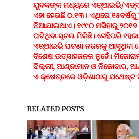
ଯୁବକଙ୍କ ମଧ୍ୟରେ ଏଚ୍‌ଆଇଭି/ଏଡ୍‌ସର
ଏହା ହେଉଛି ୦.୧୩। ଏଥିରେ ୧୫ବର୍ଷରୁ 
ନିଆଯାଇଥାଏ। ୧୯୯୦ ମସିହାରୁ ୨୦୧୭ ମ
ଘଟିଥିବା ସୂଚନା ମିଳିଛି। ସେହିପରି 
ଏଚ୍‌ଆଇଭି ଘଟଣା ନଜରକୁ ଆସୁଥିବା ବ
ବିଶେଷ ଉତ୍ସାହଜନକ ନୁହେଁ। ମିଜୋରାମ
ଦିଲ୍ଲୀ, ଆଣ୍ଡାମାନ ଓ ନିକୋବାର, ଆନ
ଏ କ୍ଷେତ୍ରରେ ଓଡ଼ିଶାଠାରୁ ଯଥେଷ୍ଟ 
RELATED POSTS