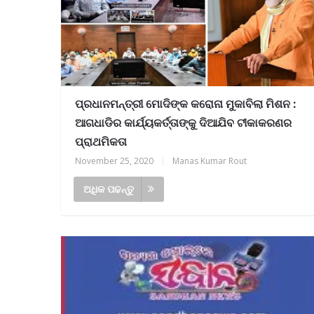
ପ୍ରଧାନମନ୍ତ୍ରୀ ମୋଦିଙ୍କ କରୋନା ମୁକାବିଲା ମିଶନ :
ଆଗଧାଡିର କାର୍ଯ୍ୟକର୍ତ୍ତାଙ୍କୁ ଦିଆଯିବ ଟୀକାକରଣର
ପ୍ରାଥମିକତା
୍ର ପ୍ରତିନିଧି ଆବଶ୍ୟକ, ଯୋଗାଯୋଗ-୯୪୩୭୮୧୯
November 25, 2020
|
Manas Kumar Rout
ଅଧିକ ପଢନ୍ତୁ