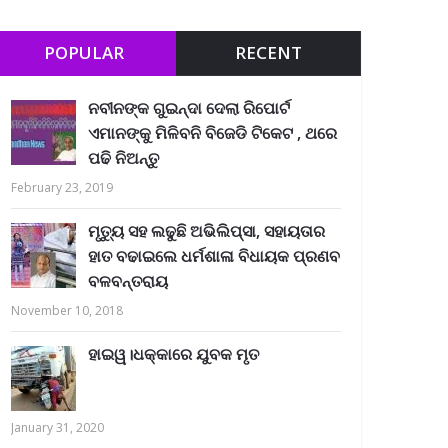
POPULAR
RECENT
ନବୀନଙ୍କ ଗୁଇନ୍ଦା ଦେଲା ରିପୋର୍ଟ
ଏମାନଙ୍କୁ ମିଳିବନି ବିଜେଡି ଟିକେଟ , ଥରେ
ପଢି ନିଅନ୍ତୁ
February 23, 2019
ମୃତ୍ୟୁ ସହ ଲଢୁଛି ଅଭିଲିପ୍ସା, ସହାୟତାର
ହାତ ବଢାଇଲେ ଧର୍ମଶାଳା ବିଧାୟକ ପ୍ରଣବ
ବଳବନ୍ତରାୟ
November 10, 2018
ହାଇୱ।ଧକ୍କାରେ ଯୁବକ ମୃତ
January 31, 2020