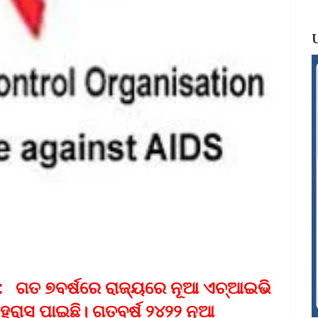
): ଗତ ୭ବର୍ଷରେ ରାଜ୍ୟରେ ନୂଆ ଏଚ୍‌ଆଇଭି
ହ୍ରାସ ପାଇଛି। ଗତବର୍ଷ ୨୪୨୨ ନୂଆ