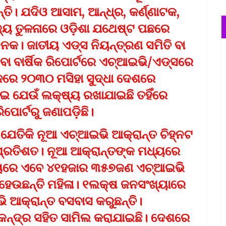
ତି। ଯଦିଓ ଆସାମ, ଆନ୍ଧ୍ର, କର୍ଣ୍ଣାଟକ,
ଜ୍ୟ ତୁଳନାରେ ଓଡ଼ିଶା ଯଥେଷ୍ଟ ପଛରେ
ାଜନକ। ଜାତୀୟ ଏଡ୍‌ସ ନିୟନ୍ତ୍ରଣ ସମିତି ବା
 ବାର୍ଷିକ ରିପୋର୍ଟରେ ଏଚ୍‌ଆଇଭି/ଏଡ୍‌ସରେ
ଫଳରେ ୨୦୩୦ ମସିହା ସୁଦ୍ଧା ଦେଶରେ
ଇ ଯେଉଁ ଲକ୍ଷ୍ୟ ରଖାଯାଇଛି ତହିଁରେ
ପୋର୍ଟରୁ ଜଣାପଡ଼ିଛି।
 ଯେତିକି ନୂଆ ଏଚ୍‌ଆଇଭି ଆକ୍ରାନ୍ତ ଚିହ୍ନଟ
ପ୍ରତିଶତ। ନୂଆ ଆକ୍ରାନ୍ତଙ୍କ ମଧ୍ୟରେ
ଜ୍ୟରେ ଏବେ ୪୧ହଜାର ୩୫୭ଜଣ ଏଚ୍‌ଆଇଭି
୩ ହେଉଛନ୍ତି ମହିଳା। ୧ଲକ୍ଷ ଜନସଂଖ୍ୟାରେ
 ଆକ୍ରାନ୍ତ ବସବାସ କରୁଛନ୍ତି।
ନ୍ଦ୍ର ସହିତ ସାମିଲ କରାଯାଇଛି। ଦେଶରେ