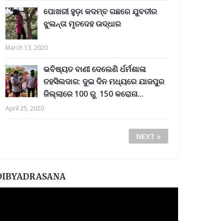
ପୋଖରୀ ହୁଡ଼ା କଦମ୍ବ ଗଛରେ ଯୁବତୀର
ଝୁଲନ୍ତା ମୃତଦେହ ଉଦ୍ଧାର
March 13, 2020
ଭବିଷ୍ୟତ ବାଣୀ ଦେଲେଣି ର୍ଧର୍ମଶାଳା
ତହସିଲଦାର: ଦୁଇ ଦିନ ମଧ୍ୟରେ ଯାଜପୁର
ଜିଲ୍ଲାରେ 100 ରୁ 150 କରୋନା...
April 25, 2020
NEXT »
DIBYADRASANA
ideo
layer