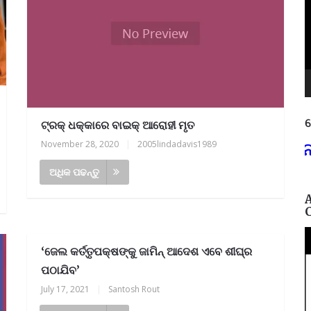
ନ
ଟ୍ରକ୍ ଧକ୍କାରେ ବାଇକ୍ ଆରୋହୀ ମୃତ
November 28, 2020
|
2005lindadavis1989
୩୭୫,
ଶିକ୍ଷାଗତ ଯୋଗ୍ୟତା: +୩ (ସମ୍ମାନ) ବା ପ
ଅଧିକ ପଢନ୍ତୁ
‘ଜେଲ କର୍ତ୍ତୃପକ୍ଷଙ୍କୁ ଜାମିନ୍ ଆଦେଶ ଏବେ ଶୀଘ୍ର
ପଠାଯିବ’
July 17, 2021
|
Santosh Rout