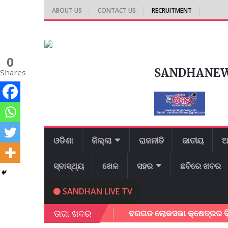
ABOUT US
CONTACT US
RECRUITMENT
0
SANDHANE
Shares
ଓଡିଶା
ଜିଲ୍ଲା
ରାଜନୀତି
ଜାତୀୟ
ଆ
ସ୍ବାସ୍ଥ୍ୟ
ଖେଳ
ସହର
ଛବିରେ ଖବର
SANDHAN LIVE TV
ତାଜା ଖବର
 ଯୁବ ସାମାଜିକ କର୍ମୀ ।
ବରଗଡ ଲୋକସଭା କ୍ଷେତ୍ରର ବିଭିନ୍ନ ରାଜମା