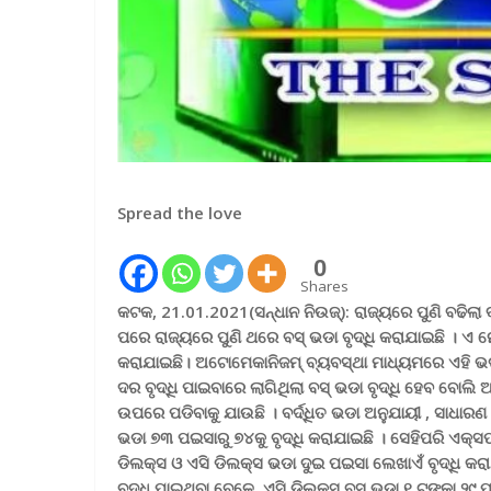
Spread the love
0
Shares
କଟକ, 21.01.2021(ସନ୍ଧାନ ନିଉଜ୍): ରାଜ୍ୟରେ ପୁଣି ବଢିଲା
ପରେ ରାଜ୍ୟରେ ପୁଣି ଥରେ ବସ୍ ଭଡା ବୃଦ୍ଧି କରାଯାଇଛି । ଏ 
କରାଯାଇଛି। ଅଟୋମେକାନିଜମ୍ ବ୍ୟବସ୍ଥା ମାଧ୍ୟମରେ ଏହି ଭଡା ବ
ଦର ବୃଦ୍ଧି ପାଇବାରେ ଲାଗିଥିଲା ବସ୍ ଭଡା ବୃଦ୍ଧି ହେବ ବୋ
ଉପରେ ପଡିବାକୁ ଯାଉଛି ।
ବର୍ଦ୍ଧିତ ଭଡା ଅନୁଯାୟୀ
,
ସାଧାରଣ 
ଭଡା ୭୩ ପଇସାରୁ ୭୪କୁ ବୃଦ୍ଧି କରାଯାଇଛି । ସେହିପରି ଏକ୍ସପ୍
ଡିଲକ୍ସ ଓ ଏସି ଡିଲକ୍ସ ଭଡା ଦୁଇ ପଇସା ଲେଖାଏଁ ବୃଦ୍ଧି କର
ବୃଦ୍ଧି ପାଇଥିବା ବେଳେ ଏସି ଡିଲକ୍ସ ବସ ଭଡା ୧ ଟଙ୍କା ୨୯ 