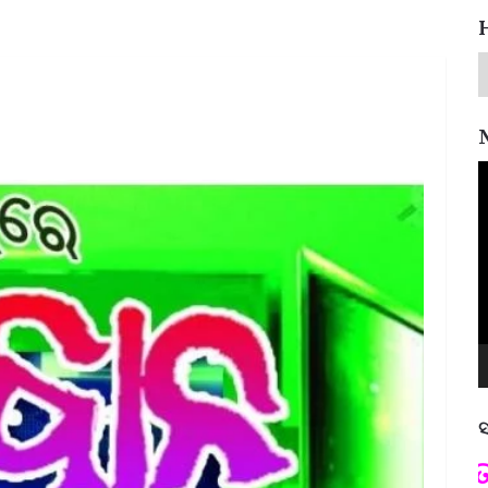
V
P
ସ
ପଦ୍ମଶ୍ରୀ ଜୟନ୍ତ ମହାପାତ୍ର