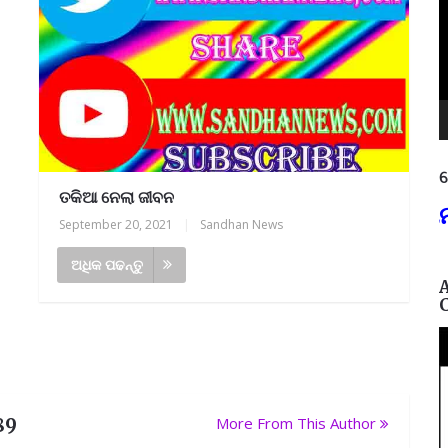
ନ
ତକିଆ ନେଲା ଜୀବନ
୩୭୫,
ଶିକ୍ଷାଗତ ଯୋଗ୍ୟତା: +୩ (ସମ୍ମାନ) ବା ପ
September 20, 2021
|
Sandhan News
ଅଧିକ ପଢନ୍ତୁ
89
More From This Author