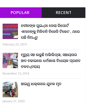
POPULAR
RECENT
ନବୀନଙ୍କ ଗୁଇନ୍ଦା ଦେଲା ରିପୋର୍ଟ
ଏମାନଙ୍କୁ ମିଳିବନି ବିଜେଡି ଟିକେଟ , ଥରେ
ପଢି ନିଅନ୍ତୁ
February 23, 2019
ମୃତ୍ୟୁ ସହ ଲଢୁଛି ଅଭିଲିପ୍ସା, ସହାୟତାର
ହାତ ବଢାଇଲେ ଧର୍ମଶାଳା ବିଧାୟକ ପ୍ରଣବ
ବଳବନ୍ତରାୟ
November 10, 2018
ହାଇୱ।ଧକ୍କାରେ ଯୁବକ ମୃତ
January 31, 2020