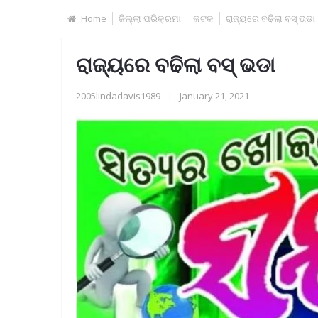
Home
ଜିଲ୍ଲା ପରିକ୍ରମା
କଟକ
ରାଜ୍ୟରେ ବଢିଲା ବସ୍ ଭଡା
ରାଜ୍ୟରେ ବଢିଲା ବସ୍ ଭଡା
2005lindadavis1989
|
January 21, 2021