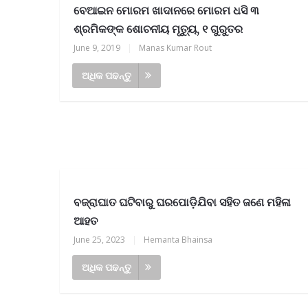
ବେଆଇନ ମୋରମ ଖାଦାନରେ ମୋରମ ଧସି ୩
ଶ୍ରମିକଙ୍କ ଶୋଚନୀୟ ମୃତ୍ୟୁ, ୧ ଗୁରୁତର
June 9, 2019
|
Manas Kumar Rout
ଅଧିକ ପଢନ୍ତୁ
ବଜ୍ରାଘାତ ଘଟିବାରୁ ଘରପୋଡ଼ିଯିବା ସହିତ ଜଣେ ମହିଳା
ଆହତ
June 25, 2023
|
Hemanta Bhainsa
ଅଧିକ ପଢନ୍ତୁ