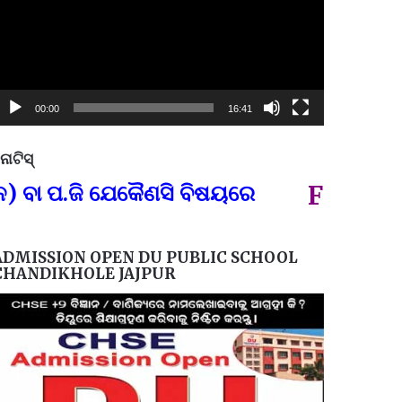
00:00
16:41
ୋଟିସ୍
ପ୍ରତିନି
.ଜି ଯେକୈଣସି ବିଷୟରେ
FOR GOVT A
ADMISSION OPEN DU PUBLIC SCHOOL
CHANDIKHOLE JAJPUR