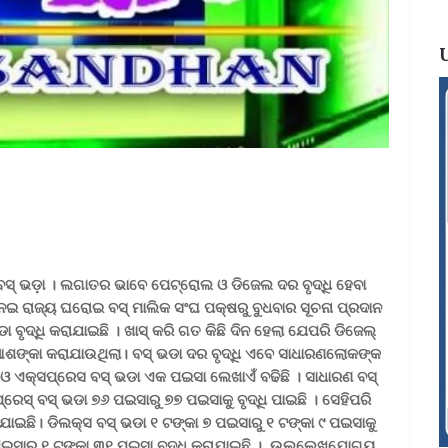
 ବସ୍‌ ଭଡ଼ା । ଲଗାତର ଭାବେ ପେଟ୍ରୋଲ ଓ ଡିଜେଲ ଦର ବୃଦ୍ଧି ହେବା
ନେଇ ରାଜ୍ୟ ଘରୋଇ ବସ୍ ମାଲିକ ସଂଘ ପକ୍ଷରୁ ବୁଧବାର ସୂଚନା ପ୍ରଦାନ
ୃଦ୍ଧି କରାଯାଇଛି । ଖାସ୍‌ କରି ଗତ କିଛି ଦିନ ହେଲା ଯେପରି ଡିଜେଲ୍‌
ଲି ଆଶଙ୍କା କରାଯାଉଥିଲା। ବସ୍ ଭଡା ଦର ବୃଦ୍ଧି ଏବେ ସାଧାରଣଲୋକଙ୍କ
ଓ ଏକ୍ସପ୍ରେସ ବସ୍ ଭଡା ଏକ ପଇସା ଲେଖାଏଁ ବଢିଛି । ସାଧାରଣ ବସ୍
ରେସ୍‌ ବସ୍ ଭଡା ୭୬ ପଇସାରୁ ୭୭ ପଇସାକୁ ବୃଦ୍ଧି ପାଇଛି । ସେହିପରି
ାଯାଇଛି। ଡିଲକ୍ସ ବସ୍ ଭଡା ୧ ଟଙ୍କା ୭ ପଇସାରୁ ୧ ଟଙ୍କା ୯ ପଇସାକୁ
ପଇସାରୁ ୧ ଟଙ୍କା ୩୧ ପଇସା ବୃଦ୍ଧି କରାଯାଇଛି ।
ଉଲ୍ଲେଖଯୋଗ୍ୟ
,