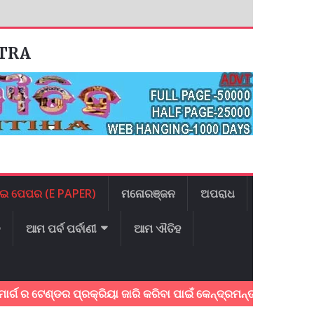
ATRA
ଇ ପେପର (E PAPER)
ମନୋରଞ୍ଜନ
ଅପରାଧ
ଳ
ଆମ ପର୍ବ ପର୍ବାଣୀ
ଆମ ଐତିହ
େଣ୍ଡର ପ୍ରକ୍ରିୟା ଜାରି କରିବା ପାଇଁ କେନ୍ଦ୍ରମନ୍ତ୍ରୀ ଶ୍ରୀ ନିତିନ ଗଡ