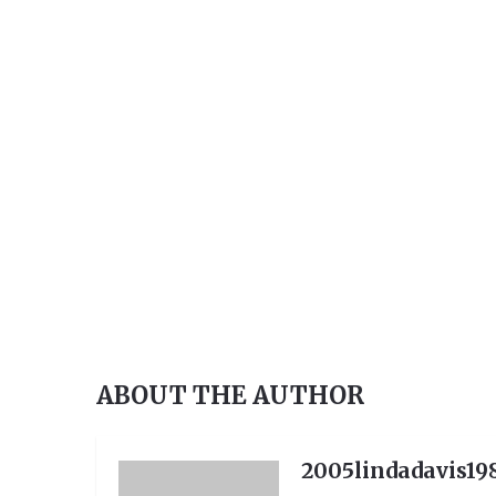
ର ପ୍ରତିନିଧି ଆବଶ୍ୟକ, ଯୋଗାଯୋଗ-୯୪୩୭୮୧୯
ABOUT THE AUTHOR
2005lindadavis19