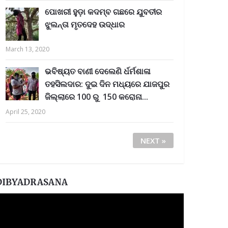
ପୋଖରୀ ହୁଡ଼ା କଦମ୍ବ ଗଛରେ ଯୁବତୀର
ଝୁଲନ୍ତା ମୃତଦେହ ଉଦ୍ଧାର
March 13, 2020
ଭବିଷ୍ୟତ ବାଣୀ ଦେଲେଣି ର୍ଧର୍ମଶାଳା
ତହସିଲଦାର: ଦୁଇ ଦିନ ମଧ୍ୟରେ ଯାଜପୁର
ଜିଲ୍ଲାରେ 100 ରୁ 150 କରୋନା...
April 25, 2020
NEXT »
DIBYADRASANA
ideo
layer