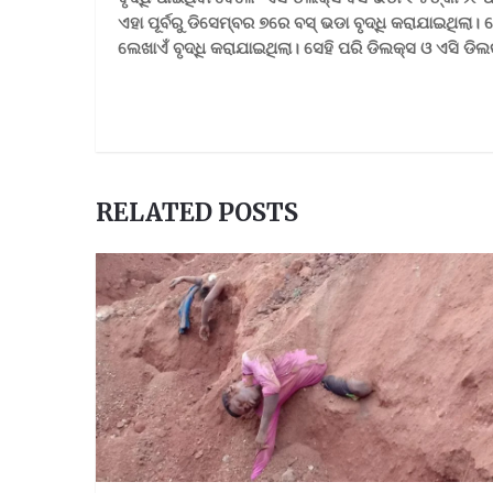
ଏହା ପୂର୍ବରୁ ଡିସେମ୍ବର ୭ରେ ବସ୍ ଭଡା ବୃଦ୍ଧି କରାଯାଇଥିଲ
ଲେଖାଏଁ ବୃଦ୍ଧି କରାଯାଇଥିଲା। ସେହି ପରି ଡିଲକ୍ସ ଓ ଏସି ଡି
RELATED POSTS