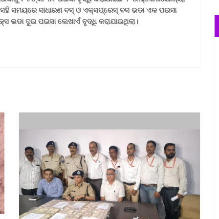
ା। ସେହି ସମୟରେ ସାଧାରଣ ବସ୍ ଓ ଏକ୍ସପ୍ରେସ୍ ବସ ଭଡା ଏକ ପଇସା
ଲକ୍ସ ଭଡା ଦୁଇ ପଇସା ଲେଖାଏଁ ବୃଦ୍ଧି କରାଯାଇଥିଲା।