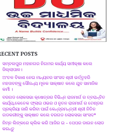
RECENT POSTS
ସମ୍ବଲପୁର ମହାନଗର ନିଗମର କାର୍ଯ୍ୟ ସମୀକ୍ଷା କଲେ
ଜିଲ୍ଲାପାଳ।
ଅଂଚଳ ବିକାଶ ନେଇ ମାନ୍ୟବର ସାଂସଦ ଶ୍ରୀ ଭର୍ତ୍ତୃହରି
ମହତାବଙ୍କୁ ସୌଜନ୍ୟ ମୂଳକ ସାକ୍ଷାତ କଲେ ଯୁବ ସାମାଜିକ
କର୍ମୀ ।
ବରଗଡ ଲୋକସଭା କ୍ଷେତ୍ରର ବିଭିନ୍ନ ରାଜମାର୍ଗ ର ତ୍ବରାନ୍ବିତ
କାର୍ଯ୍ୟ,କେତେକ ଫ୍ଲାଇ ଓଭର ଓ ନୁତନ ରାଜମାର୍ଗ ର ଟେଣ୍ଡର
ପ୍ରକ୍ରିୟା ଜାରି କରିବା ପାଇଁ କେନ୍ଦ୍ରମନ୍ତ୍ରୀ ଶ୍ରୀ ନିତିନ
ଗଡକରୀଙ୍କୁ ସାକ୍ଷାତ କଲେ ବରଗଡ ଲୋକସଭା ସାଂସଦ*
ନିମ୍ନ ଲିଙ୍କରେ କ୍ଲିକ କରି ଆଜିର ଇ – ପେପର ଡାଉନ ଲୋଡ
କରନ୍ତୁ