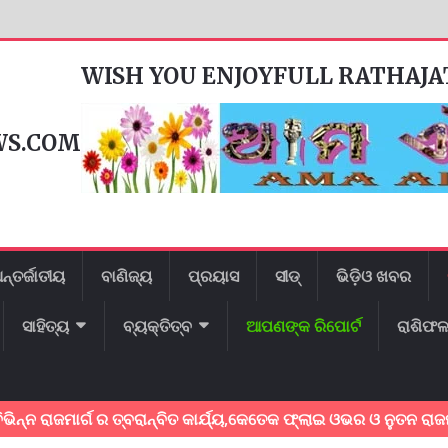
WISH YOU ENJOYFULL RATHAJ
WS.COM
ନ୍ତର୍ଜାତୀୟ
ବାଣିଜ୍ୟ
ପ୍ରୟାସ
ସୀଡ୍
ଭିଡ଼ିଓ ଖବର
ସାହିତ୍ୟ
ବ୍ୟକ୍ତିତ୍ବ
ଆପଣଙ୍କ ରିପୋର୍ଟ
ରାଶିଫ
ର୍ଗ ର ତ୍ବରାନ୍ବିତ କାର୍ଯ୍ୟ,କେତେକ ଫ୍ଲାଇ ଓଭର ଓ ନୁତନ ରାଜମାର୍ଗ ର ଟ