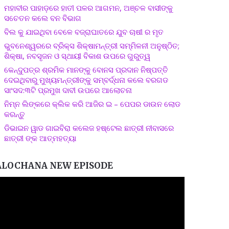
ମହାବୀର ପାହାଡ଼ରେ ହାତୀ ପଳର ଆଗମନ, ଅଞ୍ଚଳ ବାସୀଙ୍କୁ
ସଚେତନ କଲେ ବନ ବିଭାଗ
ବିଲ କୁ ଯାଇଥିବା ବେଳେ ବଜ୍ରାଘାତରେ ଯୁବ ଚାଷୀ ର ମୃତ
ଭୁବନେଶ୍ୱରରେ ବ୍ରିକ୍ସ ଶିକ୍ଷାମନ୍ତ୍ରୀ ସମ୍ମିଳନୀ ଅନୁଷ୍ଠିତ;
ଶିକ୍ଷା, ନବସୃଜନ ଓ ସ୍ଥାୟୀ ବିକାଶ ଉପରେ ଗୁରୁତ୍ୱ
କେନ୍ଦୁପତ୍ର ଶ୍ରମିକ ମାନଙ୍କୁ ବୋନସ ପ୍ରଦାନ ନିଷ୍ପତ୍ତି
ଦେଇଥିବାରୁ ମୁଖ୍ୟମନ୍ତ୍ରୀଙ୍କୁ ସମ୍ବର୍ଦ୍ଧନା କଲେ ବରଗଡ
ସାଂସଦ:୩ଟି ପ୍ରମୁଖ ଦାବୀ ଉପରେ ଆଲୋଚନା
ନିମ୍ନ ଲିଙ୍କରେ କ୍ଲିକ କରି ଆଜିର ଇ – ପେପର ଡାଉନ ଲୋଡ
କରନ୍ତୁ
ଡିଭାଇନ ୱାଡ ଗାଇବିରା କଲେଜ ହଷ୍ଟେଲ ଛାତ୍ରୀ ନୀବାସରେ
ଛାତ୍ରୀ ଙ୍କ ଆତ୍ମହତ୍ୟା
ALOCHANA NEW EPISODE
ideo
layer