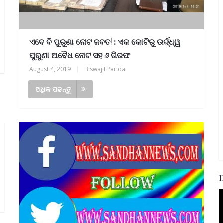
ଏବେ ବି ପୁରୁଣା ନୋଟ ଜବତ! : ଏକ କୋଟିରୁ ଉର୍ଦ୍ଧ୍ୱ
ପୁରୁଣା ଅବୈଧ ନୋଟ ସହ ୬ ଗିରଫ
August 4, 2019
|
Biswajit Parida
ଅଧିକ ପଢନ୍ତୁ
V
P