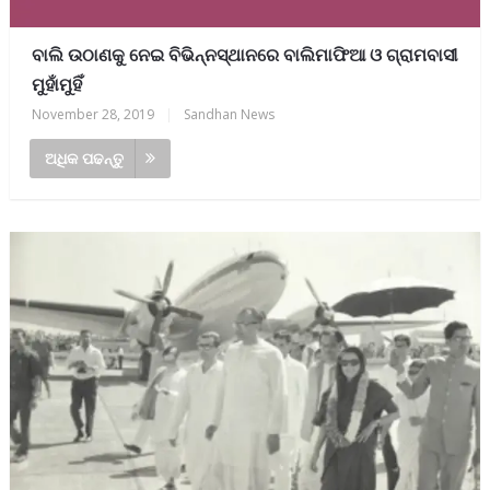
ବାଲି ଉଠାଣକୁ ନେଇ ବିଭିନ୍ନସ୍ଥାନରେ ବାଲିମାଫିଆ ଓ ଗ୍ରାମବାସୀ
ମୁହାଁମୁହିଁ
November 28, 2019
|
Sandhan News
ଅଧିକ ପଢନ୍ତୁ