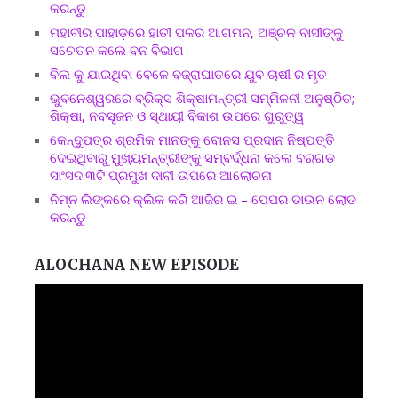
କରନ୍ତୁ
ମହାବୀର ପାହାଡ଼ରେ ହାତୀ ପଳର ଆଗମନ, ଅଞ୍ଚଳ ବାସୀଙ୍କୁ
ସଚେତନ କଲେ ବନ ବିଭାଗ
ବିଲ କୁ ଯାଇଥିବା ବେଳେ ବଜ୍ରାଘାତରେ ଯୁବ ଚାଷୀ ର ମୃତ
ଭୁବନେଶ୍ୱରରେ ବ୍ରିକ୍ସ ଶିକ୍ଷାମନ୍ତ୍ରୀ ସମ୍ମିଳନୀ ଅନୁଷ୍ଠିତ;
ଶିକ୍ଷା, ନବସୃଜନ ଓ ସ୍ଥାୟୀ ବିକାଶ ଉପରେ ଗୁରୁତ୍ୱ
କେନ୍ଦୁପତ୍ର ଶ୍ରମିକ ମାନଙ୍କୁ ବୋନସ ପ୍ରଦାନ ନିଷ୍ପତ୍ତି
ଦେଇଥିବାରୁ ମୁଖ୍ୟମନ୍ତ୍ରୀଙ୍କୁ ସମ୍ବର୍ଦ୍ଧନା କଲେ ବରଗଡ
ସାଂସଦ:୩ଟି ପ୍ରମୁଖ ଦାବୀ ଉପରେ ଆଲୋଚନା
ନିମ୍ନ ଲିଙ୍କରେ କ୍ଲିକ କରି ଆଜିର ଇ – ପେପର ଡାଉନ ଲୋଡ
କରନ୍ତୁ
ALOCHANA NEW EPISODE
Video
Player