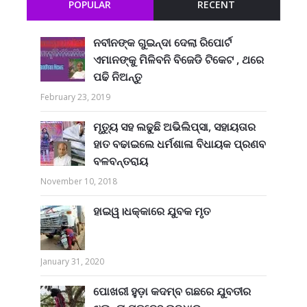
POPULAR
RECENT
ନବୀନଙ୍କ ଗୁଇନ୍ଦା ଦେଲା ରିପୋର୍ଟ
ଏମାନଙ୍କୁ ମିଳିବନି ବିଜେଡି ଟିକେଟ , ଥରେ
ପଢି ନିଅନ୍ତୁ
February 23, 2019
ମୃତ୍ୟୁ ସହ ଲଢୁଛି ଅଭିଲିପ୍ସା, ସହାୟତାର
ହାତ ବଢାଇଲେ ଧର୍ମଶାଳା ବିଧାୟକ ପ୍ରଣବ
ବଳବନ୍ତରାୟ
November 10, 2018
ହାଇୱ।ଧକ୍କାରେ ଯୁବକ ମୃତ
January 31, 2020
ପୋଖରୀ ହୁଡ଼ା କଦମ୍ବ ଗଛରେ ଯୁବତୀର