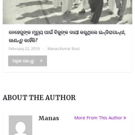
ନେହେରୁଙ୍କ ମୃତ୍ୟୁ ପାଇଁ ବିଜୁଙ୍କ ଦାୟୀ କରୁଥିଲେ ଇନ୍ଦିରାଗାନ୍ଧୀ,
ଜାଣନ୍ତୁ କାହିଁକି?
February 22, 2019
|
Manas Kumar Rout
ଅଧିକ ପଢନ୍ତୁ
ABOUT THE AUTHOR
Manas
More From This Author