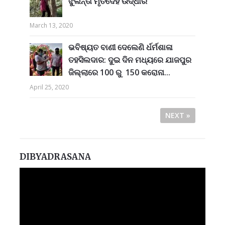
ଝୁଲନ୍ତା ମୃତଦେହ ଉଦ୍ଧାର
March 13, 2020
ଭବିଷ୍ୟତ ବାଣୀ ଦେଲେଣି ର୍ଧର୍ମଶାଳା
ତହସିଲଦାର: ଦୁଇ ଦିନ ମଧ୍ୟରେ ଯାଜପୁର
ଜିଲ୍ଲାରେ 100 ରୁ 150 କରୋନା...
April 25, 2020
NEXT »
DIBYADRASANA
Video
Player