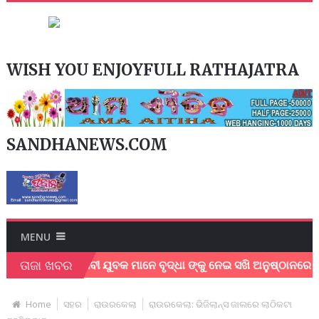
WISH YOU ENJOYFULL RATHAJATRA
SANDHANEWS.COM
MENU
ତାଜା ଖବର
କ ଓ ସ୍ବେଛାସେବୀ ଯୁବକ ମାନେ ବୃଦ୍ଧା ଙ୍କୁ ନେଇ ସଖି ଅନୁଷ୍ଠାନରେ କଲେ
Home
ସହର
ରାଉରକେଲା
ରାଉରକେଲା: ଭିଜିଲାନ୍ସ ଜାଲରେ ଲାଠିକଟା