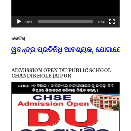
00:00
16:41
ନୋଟିସ୍
ପ୍
ୱତନ୍ତ୍ର ପ୍ରତିନିଧି ଆବଶ୍ୟକ, ଯୋଗାଯୋଗ-୯୪
F
ADMISSION OPEN DU PUBLIC SCHOOL
CHANDIKHOLE JAJPUR