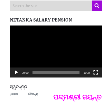
NETANKA SALARY PENSION
Video
Player
00:00
10:38
ସ୍ୱତନ୍ତ୍ର
ୁରୁ ନାନକ
ଚୈତନ୍ୟ
ମନେ
ପଦ୍ମଶ୍ରୀ ଜୟନ୍ତ ମହାପ
ପ
B
ପ