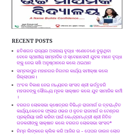
RECENT POSTS
ଛତିଶଗଡ ରାଜ୍ୟର ଅସହାୟ ବୃଦ୍ଧା ଏଣେତେଣେ ବୁଲୁଥିବା
ବେଳେ ସ୍ଥାନୀୟ ସାମ୍ବାଦିକ ଓ ସ୍ବେଛାସେବୀ ଯୁବକ ମାନେ ବୃଦ୍ଧା
ଙ୍କୁ ନେଇ ସଖି ଅନୁଷ୍ଠାନରେ କଲେ ଥଇଥାନ
ସମ୍ବଲପୁର ମହାନଗର ନିଗମର କାର୍ଯ୍ୟ ସମୀକ୍ଷା କଲେ
ଜିଲ୍ଲାପାଳ।
ଅଂଚଳ ବିକାଶ ନେଇ ମାନ୍ୟବର ସାଂସଦ ଶ୍ରୀ ଭର୍ତ୍ତୃହରି
ମହତାବଙ୍କୁ ସୌଜନ୍ୟ ମୂଳକ ସାକ୍ଷାତ କଲେ ଯୁବ ସାମାଜିକ କର୍ମୀ
।
ବରଗଡ ଲୋକସଭା କ୍ଷେତ୍ରର ବିଭିନ୍ନ ରାଜମାର୍ଗ ର ତ୍ବରାନ୍ବିତ
କାର୍ଯ୍ୟ,କେତେକ ଫ୍ଲାଇ ଓଭର ଓ ନୁତନ ରାଜମାର୍ଗ ର ଟେଣ୍ଡର
ପ୍ରକ୍ରିୟା ଜାରି କରିବା ପାଇଁ କେନ୍ଦ୍ରମନ୍ତ୍ରୀ ଶ୍ରୀ ନିତିନ
ଗଡକରୀଙ୍କୁ ସାକ୍ଷାତ କଲେ ବରଗଡ ଲୋକସଭା ସାଂସଦ*
ନିମ୍ନ ଲିଙ୍କରେ କ୍ଲିକ କରି ଆଜିର ଇ – ପେପର ଡାଉନ ଲୋଡ