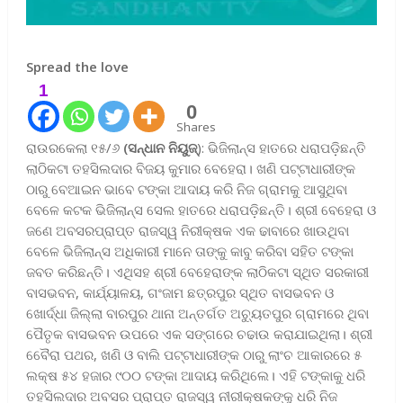
Spread the love
1
0
Shares
ରାଉରକେଲା ୧୫/୬
(ସନ୍ଧାନ ନିୟୁଜ୍
): ଭିଜିଲାନ୍ସ ହାତରେ ଧରାପଡ଼ିଛନ୍ତି
ଲାଠିକଟା ତହସିଲଦାର ବିଜୟ କୁମାର ବେହେରା। ଖଣି ପଟ୍ଟାଧାରୀଙ୍କ
ଠାରୁ ବେଆଇନ ଭାବେ ଟଙ୍କା ଆଦାୟ କରି ନିଜ ଗ୍ରାମକୁ ଆସୁଥିବା
ବେଳେ କଟକ ଭିଜିଲାନ୍ସ ସେଲ ହାତରେ ଧରାପଡ଼ିଛନ୍ତି। ଶ୍ରୀ ବେହେରା ଓ
ଜଣେ ଅବସରପ୍ରାପ୍ତ ରାଜସ୍ୱ ନିରୀକ୍ଷକ ଏକ ଢାବାରେ ଖାଉଥିବା
ବେଳେ ଭିଜିଲାନ୍ସ ଅଧିକାରୀ ମାନେ ତାଙ୍କୁ କାବୁ କରିବା ସହିତ ଟଙ୍କା
ଜବତ କରିଛନ୍ତି। ଏଥିସହ ଶ୍ରୀ ବେହେରାଙ୍କ ଲାଠିକଟା ସ୍ଥିତ ସରକାରୀ
ବାସଭବନ, କାର୍ଯ୍ୟାଳୟ, ଗଂଜାମ ଛତ୍ରପୁର ସ୍ଥିତ ବାସଭବନ ଓ
ଖୋର୍ଦ୍ଧା ଜିଲ୍ଲା ବାରପୁର ଥାନା ଅନ୍ତର୍ଗତ ଅଚ୍ୟୁତପୁର ଗ୍ରାମରେ ଥିବା
ପୈତୃକ ବାସଭବନ ଉପରେ ଏକ ସଙ୍ଗରେ ଚଢାଉ କରାଯାଇଥିଲା। ଶ୍ରୀ
ବେୈରା ପଥର, ଖଣି ଓ ବାଲି ପଟ୍ଟାଧାରୀଙ୍କ ଠାରୁ ଲାଂଚ ଆକାରରେ ୫
ଲକ୍ଷ ୫୪ ହଜାର ୯୦୦ ଟଙ୍କା ଆଦାୟ କରିଥିଲେ। ଏହି ଟଙ୍କାକୁ ଧରି
ତହସିଲଦାର ଅବସର ପ୍ରାପ୍ତ ରାଜସ୍ୱ ନୀରୀକ୍ଷକଙ୍କୁ ଧରି ନିଜ