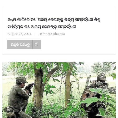
ଜନ୍ମ ମାଟିରେ ଡଃ. ଅଜୟ ଜେନାଙ୍କୁ ଭବ୍ୟ ସମ୍ବର୍ଦ୍ଧନା ଶିଶୁ
ସାହିତ୍ୟିକ ଡଃ. ଅଜୟ ଜେନାଙ୍କୁ ସମ୍ବର୍ଦ୍ଧନା
August 26, 2024
|
Hemanta Bhainsa
ଅଧିକ ପଢନ୍ତୁ