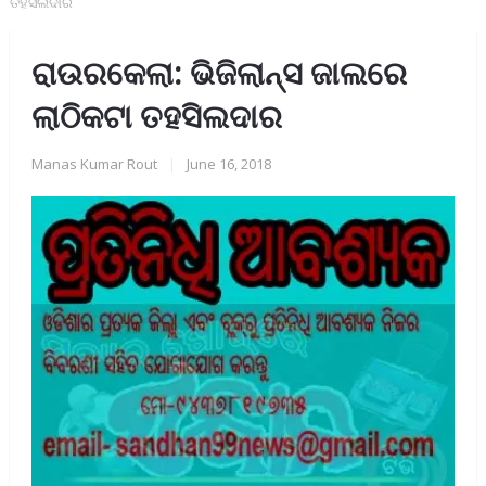
ତହସିଲଦାର
ରାଉରକେଲା: ଭିଜିଲାନ୍ସ ଜାଲରେ
ଲାଠିକଟା ତହସିଲଦାର
Manas Kumar Rout
|
June 16, 2018