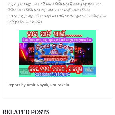
ଗ୍ରାମକୁ ଫେରୁଥିଲେ। ଏହି ଖବର ଭିଜିଲାନ୍ସ ବିଭାଗକୁ ଗୁପ୍ତ ସୂଚନା
ମିଳିବା ପରେ ଭିଜିଲାନ୍ସ ଅଧିକାରୀ ମାନେ ତହସିଲଦାର ବିଜୟ
ବେହେରାଙ୍କୁ କାବୁ କରି ନେଇଥିଲେ। ଏହି ଘଟଣା ସୁନ୍ଦରଗଡ଼ ଜିଲ୍ଲାରେ
ଚର୍ଚ୍ଚାର ବିଷୟ ହୋଇଛି।
Report by Amit Nayak, Rourakela
RELATED POSTS