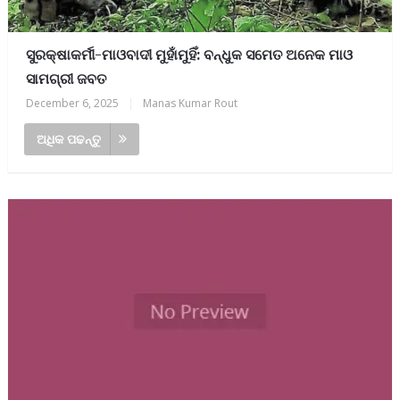
ସୁରକ୍ଷାକର୍ମୀ-ମାଓବାଦୀ ମୁହାଁମୁହିଁ: ବନ୍ଧୁକ ସମେତ ଅନେକ ମାଓ
ସାମଗ୍ରୀ ଜବତ
December 6, 2025
|
Manas Kumar Rout
ଅଧିକ ପଢନ୍ତୁ