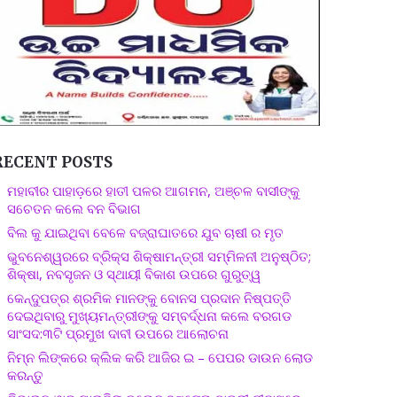
RECENT POSTS
ମହାବୀର ପାହାଡ଼ରେ ହାତୀ ପଳର ଆଗମନ, ଅଞ୍ଚଳ ବାସୀଙ୍କୁ
ସଚେତନ କଲେ ବନ ବିଭାଗ
ବିଲ କୁ ଯାଇଥିବା ବେଳେ ବଜ୍ରାଘାତରେ ଯୁବ ଚାଷୀ ର ମୃତ
ଭୁବନେଶ୍ୱରରେ ବ୍ରିକ୍ସ ଶିକ୍ଷାମନ୍ତ୍ରୀ ସମ୍ମିଳନୀ ଅନୁଷ୍ଠିତ;
ଶିକ୍ଷା, ନବସୃଜନ ଓ ସ୍ଥାୟୀ ବିକାଶ ଉପରେ ଗୁରୁତ୍ୱ
କେନ୍ଦୁପତ୍ର ଶ୍ରମିକ ମାନଙ୍କୁ ବୋନସ ପ୍ରଦାନ ନିଷ୍ପତ୍ତି
ଦେଇଥିବାରୁ ମୁଖ୍ୟମନ୍ତ୍ରୀଙ୍କୁ ସମ୍ବର୍ଦ୍ଧନା କଲେ ବରଗଡ
ସାଂସଦ:୩ଟି ପ୍ରମୁଖ ଦାବୀ ଉପରେ ଆଲୋଚନା
ନିମ୍ନ ଲିଙ୍କରେ କ୍ଲିକ କରି ଆଜିର ଇ – ପେପର ଡାଉନ ଲୋଡ
କରନ୍ତୁ