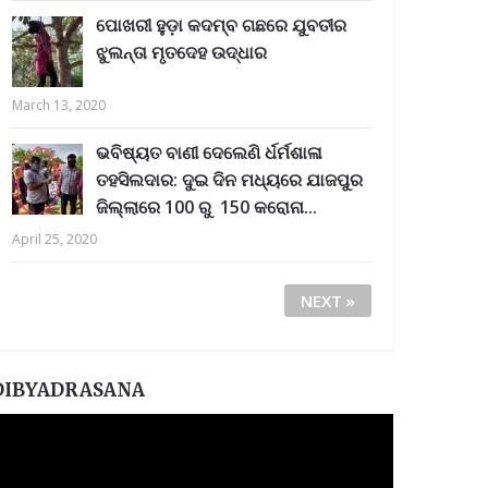
ପୋଖରୀ ହୁଡ଼ା କଦମ୍ବ ଗଛରେ ଯୁବତୀର
ଝୁଲନ୍ତା ମୃତଦେହ ଉଦ୍ଧାର
March 13, 2020
ଭବିଷ୍ୟତ ବାଣୀ ଦେଲେଣି ର୍ଧର୍ମଶାଳା
ତହସିଲଦାର: ଦୁଇ ଦିନ ମଧ୍ୟରେ ଯାଜପୁର
ଜିଲ୍ଲାରେ 100 ରୁ 150 କରୋନା...
April 25, 2020
NEXT »
DIBYADRASANA
ideo
layer