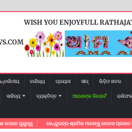
WISH YOU ENJOYFULL RATHAJ
WS.COM
ନ୍ତର୍ଜାତୀୟ
ବାଣିଜ୍ୟ
ପ୍ରୟାସ
ସୀଡ୍
ଭିଡ଼ିଓ ଖବର
ସାହିତ୍ୟ
ବ୍ୟକ୍ତିତ୍ବ
ଆପଣଙ୍କ ରିପୋର୍ଟ
ରାଶିଫ
 ଗୁରୁତ୍ୱ
କେନ୍ଦୁପତ୍ର ଶ୍ରମିକ ମାନଙ୍କୁ ବୋନସ ପ୍ରଦାନ ନିଷ୍ପତ୍ତ