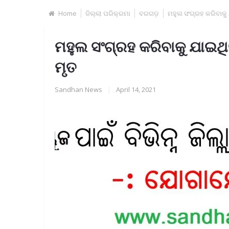
Home
ଜିଲ୍ଲା ପରିକ୍ରମା
ବରଗଡ଼
ମହୁଲ ସଂଗ୍ରହ କରିବାକ
ମହୁଲ ସଂଗ୍ରହ କରିବାକୁ ଯାଇ
ମୃତ
Sandhan News
|
April 14, 2021