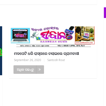
ମଦପେଟି ଧରି ରାସ୍ତାରେ ଚଲାଇଲେ ଗ୍ରାମବାସୀ
September 26, 2020
|
Santosh Rout
ଅଧିକ ପଢନ୍ତୁ