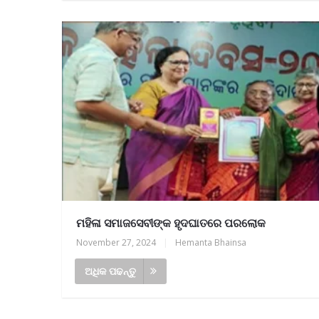
ମହିଳା ସମାଜସେବୀଙ୍କ ହୃଦଘାତରେ ପରଲୋକ
November 27, 2024
|
Hemanta Bhainsa
ଅଧିକ ପଢନ୍ତୁ