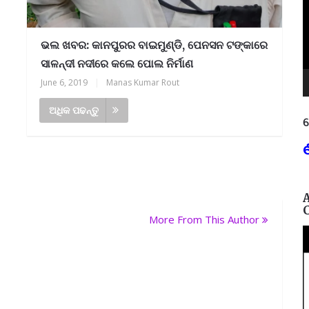
ଭଲ ଖବର: କାନପୁରର ବାଇମୁଣ୍ଡି, ପେନସନ ଟଙ୍କାରେ
ସାଳନ୍ଦୀ ନଦୀରେ କଲେ ପୋଲ ନିର୍ମାଣ
June 6, 2019
|
Manas Kumar Rout
ଅଧିକ ପଢନ୍ତୁ
ନ
ୋଗ୍ୟତା: +୩ (ସମ୍ମାନ) ବା ପ.ଜି ଯେକୈଣସି ବି
More From This Author