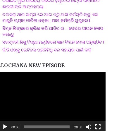
ଡିଭାଇନ ୱାଡ ଗାଇବିରା କଲେଜ ହଷ୍ଟେଲ ଛାତ୍ରୀ ନୀବାସରେ
ଛାତ୍ରୀ ଙ୍କ ଆତ୍ମହତ୍ୟା
ତଲସରା ଥାନା ସାମ୍ନା ରେ ଆଗ ପଟୁ ଥାନା କର୍ମଚାରି ଙ୍କୁ ଏକ
ମାରୁତି ଭ୍ୟାନ ମାରିଲା ଧକ୍କା l ଥାନା କର୍ମଚାରି ଗୁରୁତର l
ନିମ୍ନ ଲିଙ୍କରେ କ୍ଲିକ କରି ଆଜିର ଇ – ପେପର ଡାଉନ ଲୋଡ
କରନ୍ତୁ
ସରସ୍ଵତୀ ଶିଶୁ ବିଦ୍ୟା ମନ୍ଦିରରେ ଜ୍ଞାନ ବିଜ୍ଞାନ ମେଳା ଅନୁଷ୍ଠିତ !
ବି.ଡି.ଓଙ୍କୁ ଭେଟିଲେ ପ୍ରତିନିଧି ଦଳ ସହାୟତା ପାଇଁ ଦାବି
ALOCHANA NEW EPISODE
ideo
layer
00:00
20:38