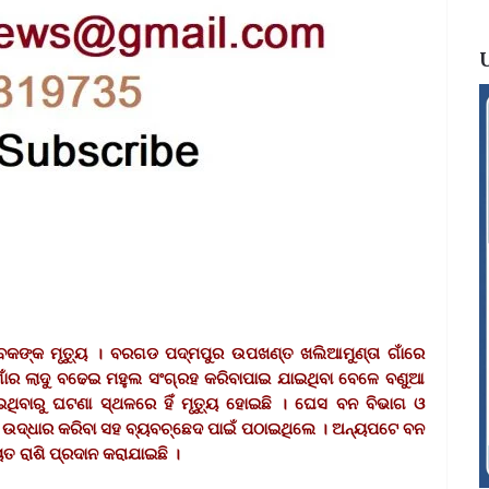
ବକଙ୍କ ମୃତ୍ୟୁ । ବରଗଡ ପଦ୍ମପୁର ଉପଖଣ୍ତ ଖଲିଆମୁଣ୍ତା ଗାଁରେ
ଗାଁର ଲାଦୁ ବଢେଇ ମହୁଲ ସଂଗ୍ରହ କରିବାପାଇ ଯାଇଥିବା ବେଳେ ବଣୁଆ
ଥିବାରୁ ଘଟଣା ସ୍ଥଳରେ ହିଁ ମୃତ୍ୟୁ ହୋଇଛି । ଘେସ ବନ ବିଭାଗ ଓ
 ଉଦ୍ଧାର କରିବା ସହ ବ୍ୟବଚ୍ଛେଦ ପାଇଁ ପଠାଇଥିଲେ । ଅନ୍ୟପଟେ ବନ
ତ ରାଶି ପ୍ରଦାନ କରାଯାଇଛି ।