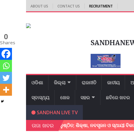
ABOUT US
CONTACT US
RECRUITMENT
0
SANDHANE
Shares
ଓଡିଶା
ଜିଲ୍ଲା
ରାଜନୀତି
ଜାତୀୟ
ଆ
ସ୍ବାସ୍ଥ୍ୟ
ଖେଳ
ସହର
ଛବିରେ ଖବର
SANDHAN LIVE TV
ତାଜା ଖବର
ଷାମନ୍ତ୍ରୀ ସମ୍ମିଳନୀ ଅନୁଷ୍ଠିତ; ଶିକ୍ଷା, ନବସୃଜନ ଓ ସ୍ଥାୟୀ ବିକାଶ ଉପରେ