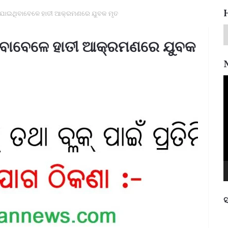
ୁ ଯାଇଥିବାବେଳେ ହାତୀ ଆକ୍ରମଣରେ ଯୁବକ ମୃତ
ଥିବାବେଳେ ହାତୀ ଆକ୍ରମଣରେ ଯୁବକ
V
P
ସ
ପ୍