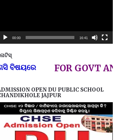
00:00
16:41
ୋଟିସ୍
ପ୍ରତିନି
ଷୟରେ
FOR GOVT AND PRIVATE
ADMISSION OPEN DU PUBLIC SCHOOL
CHANDIKHOLE JAJPUR