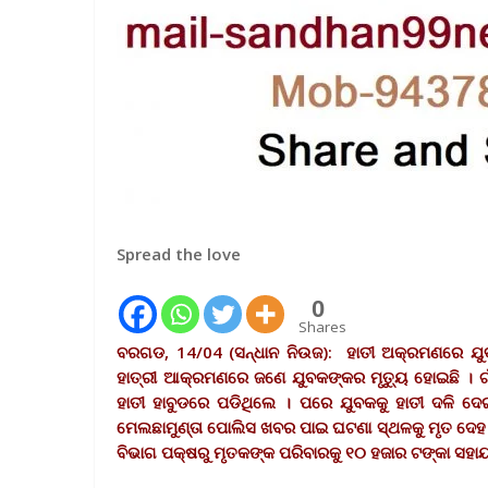
Spread the love
0
Shares
ବରଗଡ, 14/04 (ସନ୍ଧାନ ନିଉଜ): ହାତୀ ଅକ୍ରମଣରେ ଯୁ
ହାତ୍ରୀ ଆକ୍ରମଣରେ ଜଣେ ଯୁବକଙ୍କର ମୃତ୍ୟୁ ହୋଇଛି । 
ହାତୀ ହାବୁଡରେ ପଡିଥିଲେ । ପରେ ଯୁବକକୁ ହାତୀ ଦଳି ଦେଇ
ମେଲଛାମୁଣ୍ତା ପୋଲିସ ଖବର ପାଇ ଘଟଣା ସ୍ଥଳକୁ ମୃତ ଦେହ
ବିଭାଗ ପକ୍ଷରୁ ମୃତକଙ୍କ ପରିବାରକୁ ୧୦ ହଜାର ଟଙ୍କା ସହାୟ