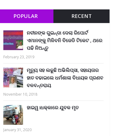
POPULAR
RECENT
ନବୀନଙ୍କ ଗୁଇନ୍ଦା ଦେଲା ରିପୋର୍ଟ
ଏମାନଙ୍କୁ ମିଳିବନି ବିଜେଡି ଟିକେଟ , ଥରେ
ପଢି ନିଅନ୍ତୁ
February 23, 2019
ମୃତ୍ୟୁ ସହ ଲଢୁଛି ଅଭିଲିପ୍ସା, ସହାୟତାର
ହାତ ବଢାଇଲେ ଧର୍ମଶାଳା ବିଧାୟକ ପ୍ରଣବ
ବଳବନ୍ତରାୟ
November 10, 2018
ହାଇୱ।ଧକ୍କାରେ ଯୁବକ ମୃତ
January 31, 2020