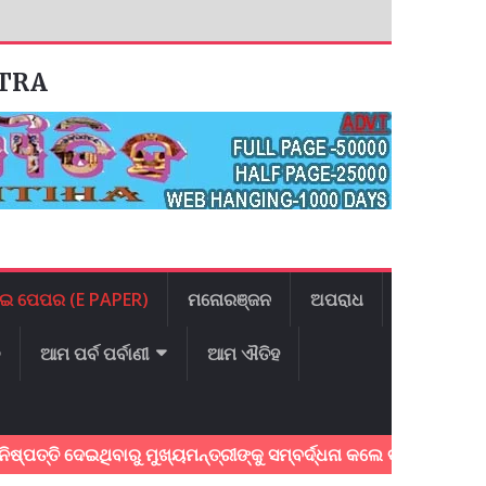
ATRA
ଇ ପେପର (E PAPER)
ମନୋରଞ୍ଜନ
ଅପରାଧ
ଳ
ଆମ ପର୍ବ ପର୍ବାଣୀ
ଆମ ଐତିହ
ି ଦେଇଥିବାରୁ ମୁଖ୍ୟମନ୍ତ୍ରୀଙ୍କୁ ସମ୍ବର୍ଦ୍ଧନା କଲେ ବରଗଡ ସାଂସଦ:୩ଟି 