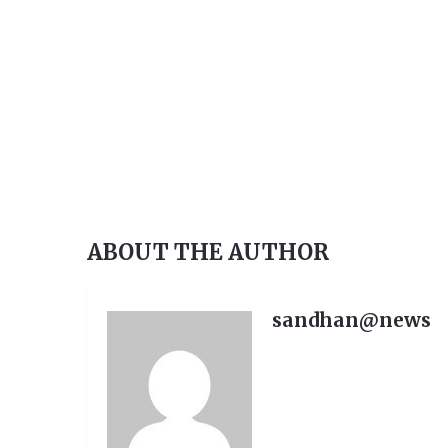
ଆବଶ୍ୟକ, ଯୋଗାଯୋଗ-୯୪୩୭୮୧୯୩୭୫,
ଶିକ୍ଷାଗତ ଯ
ABOUT THE AUTHOR
sandhan@news