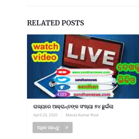
RELATED POSTS
ରାଜ୍ୟରେ ଆକ୍ରାନ୍ତଙ୍କ ସଂଖ୍ୟା ୭୪ ଛୁଇଁଲା
April 20, 2020
|
Manas Kumar Rout
ଅଧିକ ପଢନ୍ତୁ