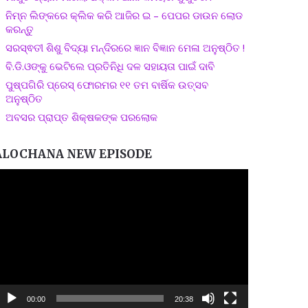
ନିମ୍ନ ଲିଙ୍କରେ କ୍ଲିକ କରି ଆଜିର ଇ – ପେପର ଡାଉନ ଲୋଡ
କରନ୍ତୁ
ସରସ୍ଵତୀ ଶିଶୁ ବିଦ୍ୟା ମନ୍ଦିରରେ ଜ୍ଞାନ ବିଜ୍ଞାନ ମେଳା ଅନୁଷ୍ଠିତ !
ବି.ଡି.ଓଙ୍କୁ ଭେଟିଲେ ପ୍ରତିନିଧି ଦଳ ସହାୟତା ପାଇଁ ଦାବି
ପୁଷ୍ପଗିରି ପ୍ରେସ୍ ଫୋରମର ୧୧ ତମ ବାର୍ଷିକ ଉତ୍ସବ
ଅନୁଷ୍ଠିତ
ଅବସର ପ୍ରାପ୍ତ ଶିକ୍ଷକଙ୍କ ପରଲୋକ
ALOCHANA NEW EPISODE
ideo
layer
00:00
20:38