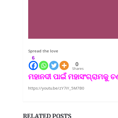
Spread the love
6
0
Shares
ମହାନଦୀ ପାଇଁ ମହାସଂଗ୍ରାମକୁ ଚଣ
https://youtu.be/zY7iY_5M7B0
RELATED POSTS