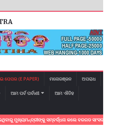
ATRA
ଇ ପେପର (E PAPER)
ମନୋରଞ୍ଜନ
ଅପରାଧ
ଳ
ଆମ ପର୍ବ ପର୍ବାଣୀ
ଆମ ଐତିହ
ୁ ମୁଖ୍ୟମନ୍ତ୍ରୀଙ୍କୁ ସମ୍ବର୍ଦ୍ଧନା କଲେ ବରଗଡ ସାଂସଦ:୩ଟି ପ୍ରମୁଖ ଦାବ