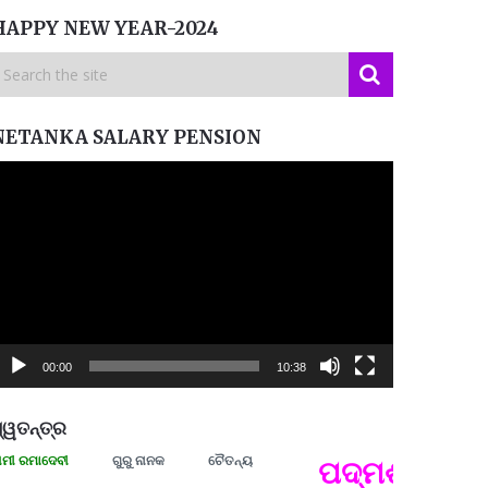
HAPPY NEW YEAR-2024
NETANKA SALARY PENSION
ideo
layer
00:00
10:38
୍ୱତନ୍ତ୍ର
ମାଦେବୀ
ଗୁରୁ ନାନକ
ଚୈତନ୍ୟ
ପଦ୍ମଶ୍ରୀ ଜୟନ୍
ପ୍ରତ୍
Budd
ପରାଧୀ