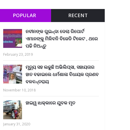
POPULAR
RECENT
ନବୀନଙ୍କ ଗୁଇନ୍ଦା ଦେଲା ରିପୋର୍ଟ
ଏମାନଙ୍କୁ ମିଳିବନି ବିଜେଡି ଟିକେଟ , ଥରେ
ପଢି ନିଅନ୍ତୁ
February 23, 2019
ମୃତ୍ୟୁ ସହ ଲଢୁଛି ଅଭିଲିପ୍ସା, ସହାୟତାର
ହାତ ବଢାଇଲେ ଧର୍ମଶାଳା ବିଧାୟକ ପ୍ରଣବ
ବଳବନ୍ତରାୟ
November 10, 2018
ହାଇୱ।ଧକ୍କାରେ ଯୁବକ ମୃତ
January 31, 2020