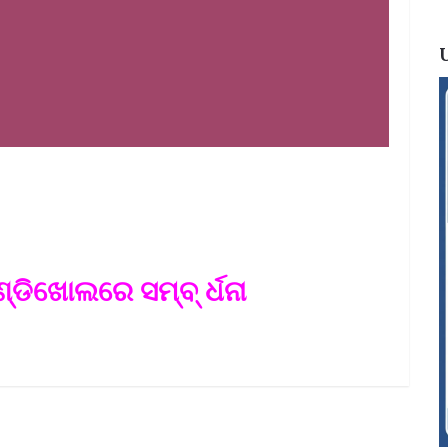
୍ଡିଖୋଲରେ ସମ୍ବ୍ ର୍ଧନା