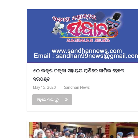
୫୦ ଲକ୍ଷ ଟଙ୍କା ସହାୟତା ରାଶିରେ ସାମିଲ ହେଲେ
ସରପଞ୍ଚ
May 15, 2020
|
Sandhan News
ଅଧିକ ପଢନ୍ତୁ