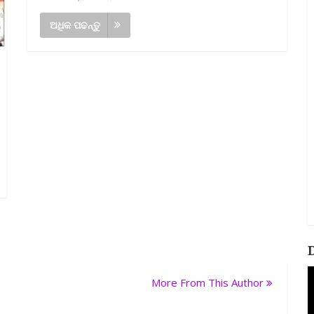
ଅଧିକ ପଢନ୍ତୁ
V
More From This Author
P