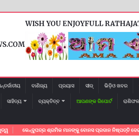
WISH YOU ENJOYFULL RATHAJ
WS.COM
ନ୍ତର୍ଜାତୀୟ
ବାଣିଜ୍ୟ
ପ୍ରୟାସ
ସୀଡ୍
ଭିଡ଼ିଓ ଖବର
ସାହିତ୍ୟ
ବ୍ୟକ୍ତିତ୍ବ
ଆପଣଙ୍କ ରିପୋର୍ଟ
ରାଶିଫ
କେନ୍ଦୁପତ୍ର ଶ୍ରମିକ ମାନଙ୍କୁ ବୋନସ ପ୍ରଦାନ ନିଷ୍ପତ୍ତି ଦେଇଥିବାର