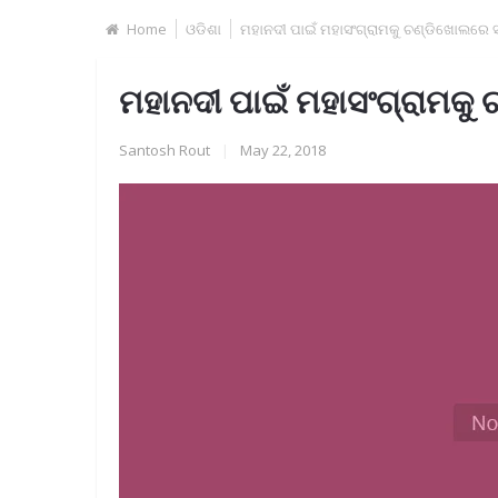
Home
ଓଡିଶା
ମହାନଦୀ ପାଇଁ ମହାସଂଗ୍ରାମକୁ ଚଣ୍ଡିଖୋଲରେ ସମ୍
ମହାନଦୀ ପାଇଁ ମହାସଂଗ୍ରାମକୁ ଚ
Santosh Rout
|
May 22, 2018