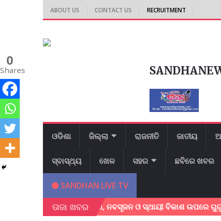
ABOUT US
CONTACT US
RECRUITMENT
0
SANDHANE
Shares
ଓଡିଶା
ଜିଲ୍ଲା
ରାଜନୀତି
ଜାତୀୟ
ଆ
ସ୍ବାସ୍ଥ୍ୟ
ଖେଳ
ସହର
ଛବିରେ ଖବର
SANDHAN LIVE TV
ତାଜା ଖବର
ମ୍ମିଳନୀ ଅନୁଷ୍ଠିତ; ଶିକ୍ଷା, ନବସୃଜନ ଓ ସ୍ଥାୟୀ ବିକାଶ ଉପରେ ଗୁରୁତ୍ୱ