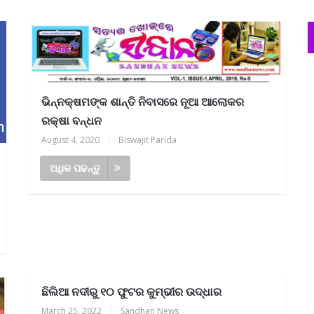
ଭିନ୍ନକ୍ଷମଙ୍କ ଶାନ୍ତି ନିବାସରେ ନୂଆ ଆଲୋକର
ରକ୍ଷା ବନ୍ଧନ
August 4, 2020
|
Biswajit Parida
ଅଧିକ ପଢନ୍ତୁ
ଛିଲିଆ ନଦୀରୁ ୧୦ ଫୁଟର କୁମ୍ଭୀର ଉଦ୍ଧାର
March 25, 2022
|
Sandhan News