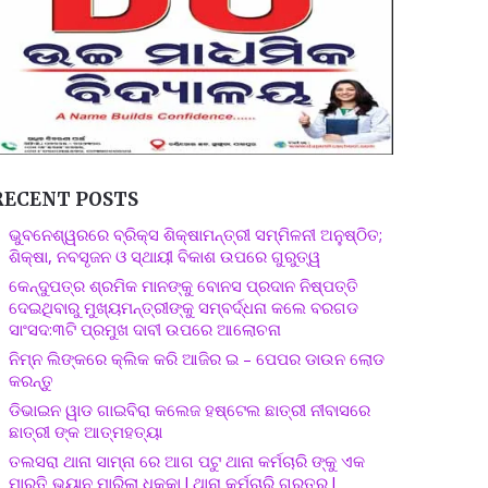
RECENT POSTS
ଭୁବନେଶ୍ୱରରେ ବ୍ରିକ୍ସ ଶିକ୍ଷାମନ୍ତ୍ରୀ ସମ୍ମିଳନୀ ଅନୁଷ୍ଠିତ;
ଶିକ୍ଷା, ନବସୃଜନ ଓ ସ୍ଥାୟୀ ବିକାଶ ଉପରେ ଗୁରୁତ୍ୱ
କେନ୍ଦୁପତ୍ର ଶ୍ରମିକ ମାନଙ୍କୁ ବୋନସ ପ୍ରଦାନ ନିଷ୍ପତ୍ତି
ଦେଇଥିବାରୁ ମୁଖ୍ୟମନ୍ତ୍ରୀଙ୍କୁ ସମ୍ବର୍ଦ୍ଧନା କଲେ ବରଗଡ
ସାଂସଦ:୩ଟି ପ୍ରମୁଖ ଦାବୀ ଉପରେ ଆଲୋଚନା
ନିମ୍ନ ଲିଙ୍କରେ କ୍ଲିକ କରି ଆଜିର ଇ – ପେପର ଡାଉନ ଲୋଡ
କରନ୍ତୁ
ଡିଭାଇନ ୱାଡ ଗାଇବିରା କଲେଜ ହଷ୍ଟେଲ ଛାତ୍ରୀ ନୀବାସରେ
ଛାତ୍ରୀ ଙ୍କ ଆତ୍ମହତ୍ୟା
ତଲସରା ଥାନା ସାମ୍ନା ରେ ଆଗ ପଟୁ ଥାନା କର୍ମଚାରି ଙ୍କୁ ଏକ
ମାରୁତି ଭ୍ୟାନ ମାରିଲା ଧକ୍କା l ଥାନା କର୍ମଚାରି ଗୁରୁତର l