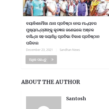
ବୟାଳିଶମୌଜା ଥାନା ପ୍ରତିଷ୍ଠା ନେଇ ମାନ୍ୟବର
ମୁଖ୍ୟମନ୍ତ୍ରୀଙ୍କୁ କୃତଜ୍ଞତା ଜଣେଇଲେ ଅଞ୍ଚଳ
ବାସିନ୍ଦା ସହ ଦୟାନିଧି ପ୍ରତିଭା ବିକାଶ ପ୍ରତିଷ୍ଠାନ
ପରିବାର
December 23, 2021
|
Sandhan News
ଅଧିକ ପଢନ୍ତୁ
ABOUT THE AUTHOR
Santosh