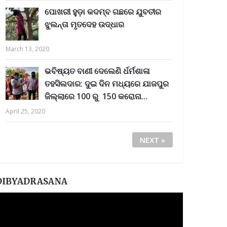
ପୋଖରୀ ହୁଡ଼ା କଦମ୍ବ ଗଛରେ ଯୁବତୀର
ଝୁଲନ୍ତା ମୃତଦେହ ଉଦ୍ଧାର
March 13, 2020
ଭବିଷ୍ୟତ ବାଣୀ ଦେଲେଣି ର୍ଧର୍ମଶାଳା
ତହସିଲଦାର: ଦୁଇ ଦିନ ମଧ୍ୟରେ ଯାଜପୁର
ଜିଲ୍ଲାରେ 100 ରୁ 150 କରୋନା...
April 25, 2020
NEXT »
DIBYADRASANA
ideo
layer