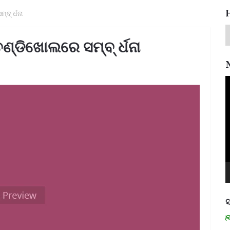
ବ୍ ର୍ଧନା
ଣ୍ଡିଖୋଲରେ ସମ୍ବ୍ ର୍ଧନା
V
P
ସ
ମନେ ପଡନ୍ତି: ସ୍ୱାଧୀନତା ସଂଗ୍ରାମୀ ର