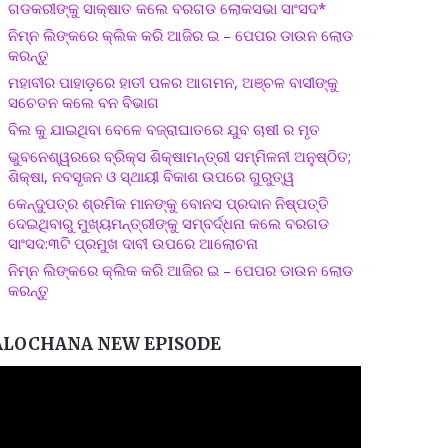
ଗଡକରୀଙ୍କୁ ସାକ୍ଷାତ କଲେ ବରଗଡ ଲୋକସଭା ସାଂସଦ*
ନିମ୍ନ ଲିଙ୍କରେ କ୍ଲିକ କରି ଆଜିର ଇ – ପେପର ଡାଉନ ଲୋଡ
କରନ୍ତୁ
ମହାବୀର ପାହାଡ଼ରେ ହାତୀ ପଳର ଆଗମନ, ଅଞ୍ଚଳ ବାସୀଙ୍କୁ
ସଚେତନ କଲେ ବନ ବିଭାଗ
ବିଲ କୁ ଯାଇଥିବା ବେଳେ ବଜ୍ରାଘାତରେ ଯୁବ ଚାଷୀ ର ମୃତ
ଭୁବନେଶ୍ୱରରେ ବ୍ରିକ୍ସ ଶିକ୍ଷାମନ୍ତ୍ରୀ ସମ୍ମିଳନୀ ଅନୁଷ୍ଠିତ;
ଶିକ୍ଷା, ନବସୃଜନ ଓ ସ୍ଥାୟୀ ବିକାଶ ଉପରେ ଗୁରୁତ୍ୱ
କେନ୍ଦୁପତ୍ର ଶ୍ରମିକ ମାନଙ୍କୁ ବୋନସ ପ୍ରଦାନ ନିଷ୍ପତ୍ତି
ଦେଇଥିବାରୁ ମୁଖ୍ୟମନ୍ତ୍ରୀଙ୍କୁ ସମ୍ବର୍ଦ୍ଧନା କଲେ ବରଗଡ
ସାଂସଦ:୩ଟି ପ୍ରମୁଖ ଦାବୀ ଉପରେ ଆଲୋଚନା
ନିମ୍ନ ଲିଙ୍କରେ କ୍ଲିକ କରି ଆଜିର ଇ – ପେପର ଡାଉନ ଲୋଡ
କରନ୍ତୁ
ALOCHANA NEW EPISODE
ideo
layer