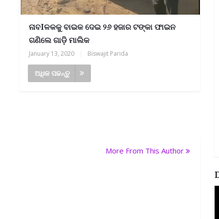
ନାବIଳକକୁ ବାଇକ ଦେଇ ୨୬ ହଜାର ଟଙ୍କା ଫାଇନ
ଗଣିଲେ ଗାଡ଼ି ମାଲିକ
January 13, 2020
|
Biswajit Parida
ଅଧିକ ପଢନ୍ତୁ
More From This Author
V
P