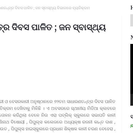
ଣତନ୍ତ୍ର ଦିବସ ପାଳିତ ; ଜନ ସ୍ବାସ୍ଥ୍ୟ ବିଭାଗରେ ବ୍ୟତିକ୍ରମ
୍ର ଦିବସ ପାଳିତ ; ଜନ ସ୍ବାସ୍ଥ୍ୟ
V
P
ରକାରୀ ଓ ବେସରକାରୀ ଅନୁଷ୍ଠାନରେ ୭୨ତମ ସାଧାରଣତନ୍ତ୍ର ଦିବସ ପାଳିତ
ିକ୍ରମ ଦେଖିବାକୁ ମିଳିଛି । ଏ ଅବସରରେ ସ୍ଥାନୀୟ ମିଡିଆ କ୍ଲବରେ
ୋଳନ କରିଥିଲା ବେଳେ ନିଉ ଏରା ପବ୍ଲିକ୍ ସ୍କୁଲରେ ସଭାପତି କାଳୀ
ସ
ାଶିନାଥ ବିଷୋୟୀ , ପିପୁଲ୍ସ କଲେଜରେ ଅଧ୍ୟକ୍ଷ ରଜନୀ କାନ୍ତ ଦାଶ ,
ମନେ ପଡନ୍ତି: ସ୍ୱାଧୀନତା ସଂଗ୍ରାମୀ ର
ଉତ , ପିପୁଲ୍ସ ହାଇସ୍କୁଲରେ ପ୍ରଧାନ ଶିକ୍ଷକ କାଳୀ ଚରଣ ବେହେରା ,