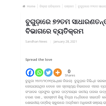
Home
ଜିଲ୍ଲା ପରିକ୍ରମା
ଗଞ୍ଜାମ
ବୁଗୁଡ଼ାରେ ୭୨ତମ ସାଧାର
ବୁଗୁଡ଼ାରେ ୭୨ତମ ସାଧାରଣତନ୍ତ
ବିଭାଗରେ ବ୍ୟତିକ୍ରମ
Sandhan News
|
January 28, 2021
Spread the love
0
Shares
ବୁଗୁଡା ୨୭/୧/୨୦୨୧(ସନ୍ଧାନ ନିଉଜ) ବୁଗୁଡ଼ାର ବିଭିନ୍ନ ସ
ହୋଇଯାଇଥିବା ବେଳେ ଜନ ସ୍ବାସ୍ଥ୍ୟ ବିଭାଗରେ ଏହାର ବ୍ଯତ
ସଂପାଦକ ପ୍ରଫୁଲ କୁମାର ପଟ୍ଟନାୟକ ଜାତୀୟ ପତାକା ଉତ୍ତ
ଚରଣ ଦାଶ , ସରସ୍ଵତୀ ଶିଶୁ ବିଦ୍ଯା ମନ୍ଦିରରେ ସଭାପତି କ
ଶୋଭନୀୟ ପବ୍ଲିକ୍ ସ୍କୁଲରେ ଅଗ୍ନିଶମ ଅଧିକାରୀ ସଞ୍ଜୟ ରା