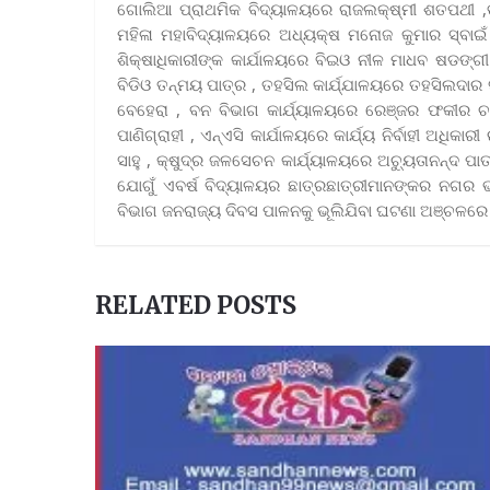
ଗୋଲିଆ ପ୍ରାଥମିକ ବିଦ୍ୟାଳୟରେ ରାଜଲକ୍ଷ୍ମୀ ଶତପଥୀ ,ତା
ମହିଳା ମହାବିଦ୍ୟାଳୟରେ ଅଧ୍ୟକ୍ଷ ମନୋଜ କୁମାର ସ୍ବାଇ
ଶିକ୍ଷାଧିକାରୀଙ୍କ କାର୍ଯାଳୟରେ ବିଇଓ ନୀଳ ମାଧବ ଷଡଙ୍ଗ
ବିଡିଓ ତନ୍ମୟ ପାତ୍ର , ତହସିଲ କାର୍ଯ୍ଯାଳୟରେ ତହସିଲଦା
ବେହେରା , ବନ ବିଭାଗ କାର୍ଯ୍ୟାଳୟରେ ରେଞ୍ଜର ଫକୀର ଚର
ପାଣିଗ୍ରାହୀ , ଏନ୍ଏସି କାର୍ଯାଳୟରେ କାର୍ଯ୍ୟ ନିର୍ବାହୀ ଅଧି
ସାହୁ , କ୍ଷୁଦ୍ର ଜଳସେଚନ କାର୍ଯ୍ୟାଳୟରେ ଅଚ୍ୟୁତାନନ୍ଦ 
ଯୋଗୁଁ ଏବର୍ଷ ବିଦ୍ୟାଳୟର ଛାତ୍ରଛାତ୍ରୀମାନଙ୍କର ନଗର ଭ୍
ବିଭାଗ ଜନରାଜ୍ୟ ଦିବସ ପାଳନକୁ ଭୂଲିଯିବା ଘଟଣା ଅଞ୍ଚଳରେ ଚ
RELATED POSTS