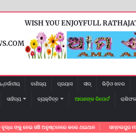
WISH YOU ENJOYFULL RATHAJ
WS.COM
ନ୍ତର୍ଜାତୀୟ
ବାଣିଜ୍ୟ
ପ୍ରୟାସ
ସୀଡ୍
ଭିଡ଼ିଓ ଖବର
ସାହିତ୍ୟ
ବ୍ୟକ୍ତିତ୍ବ
ଆପଣଙ୍କ ରିପୋର୍ଟ
ରାଶିଫ
ା ଙ୍କୁ ନେଇ ସଖି ଅନୁଷ୍ଠାନରେ କଲେ ଥଇଥାନ
ସମ୍ବଲପୁର ମହାନଗର ନ