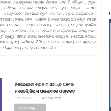
କରଡା ହାଇସ୍କୁଲରେ ପ୍ରଧାନ ଶିକ୍ଷକ ଦେବହରି ଚୌଧୁରୀ , ବୁଗୁଡ଼ା
ଁ , ମାଣିତରା କଲେଜରେ ଅଧ୍ୟକ୍ଷ ଅନୂପ କୁମାର ପଣ୍ଡା , ଗୋଷ୍ଠୀ
ୀ , ସବଟ୍ରେଜେରି ଅଫିସରେ ନୂତନ ମଲ୍ଲିକ , ବ୍ଲକ କାର୍ଯ୍ଯାଳୟରେ
ର ସଂଗ୍ରାମ କେଶରୀ ଜେନା , ପୋଲିସ ଥାନାରେ ଆଇଆଇସି ଚିତ୍ତ ରଞ୍ଜନ
ଣ ବେହେରା , ଗୋଷ୍ଠୀ ସ୍ବାସ୍ଥ୍ୟ କେନ୍ଦ୍ରରେ ଡାକ୍ତର ଶୁଭାଶିଷ
କାରୀ ରଶ୍ମି ରଞ୍ଜନ ଦାସ , ବାଘୁଆ ଜଳସେଚନ କାର୍ଯ୍ୟାଳୟରେ ବିଷ୍ଣୁ ଚରଣ
ପାତ୍ର ପ୍ରମୁଖ ଜାତୀୟ ପତାକା ଉତ୍ତୋଳନ କରିଥିଲେ । କରୋନା କଟକଣା
ରମଣ ଦୃଶ୍ୟ ଦେଖିବାକୁ ମିଳିନଥିବା ବେଳେ ସ୍ଥାନୀୟ ଜନ ସ୍ବାସ୍ଥ୍ୟ
ର୍ଚ୍ଚାର ବିଷୟ ପାଲଟିଥିବା ଜଣାଯାଇଛି ।
କିଞ୍ଜିରକେଲା ବ୍ଲକ ର ସୀମାନ୍ତ ଅଞ୍ଚଳ
ଜନଗହଳି,ଜିଲ୍ଲା ପ୍ରଶାସନର ଅପାରଗତା
April 29, 2021
|
Sandhan News
ଅଧିକ ପଢନ୍ତୁ