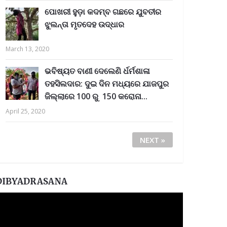
ପୋଖରୀ ହୁଡ଼ା କଦମ୍ବ ଗଛରେ ଯୁବତୀର
ଝୁଲନ୍ତା ମୃତଦେହ ଉଦ୍ଧାର
March 13, 2020
ଭବିଷ୍ୟତ ବାଣୀ ଦେଲେଣି ର୍ଧର୍ମଶାଳା
ତହସିଲଦାର: ଦୁଇ ଦିନ ମଧ୍ୟରେ ଯାଜପୁର
ଜିଲ୍ଲାରେ 100 ରୁ 150 କରୋନା...
April 25, 2020
NEXT »
DIBYADRASANA
ideo
layer