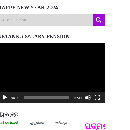
HAPPY NEW YEAR-2024
NETANKA SALARY PENSION
ideo
layer
00:00
10:38
୍ୱତନ୍ତ୍ର
ମାଦେବୀ
ଗୁରୁ ନାନକ
ଚୈତନ୍ୟ
ପଦ୍ମଶ୍ରୀ ଜୟନ୍
ପ୍ରତ୍
Budd
ପରାଧୀ