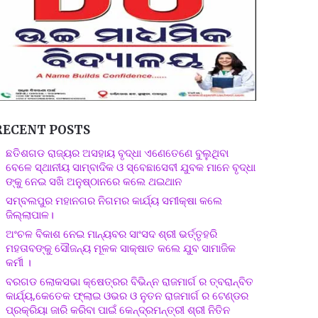
RECENT POSTS
ଛତିଶଗଡ ରାଜ୍ୟର ଅସହାୟ ବୃଦ୍ଧା ଏଣେତେଣେ ବୁଲୁଥିବା
ବେଳେ ସ୍ଥାନୀୟ ସାମ୍ବାଦିକ ଓ ସ୍ବେଛାସେବୀ ଯୁବକ ମାନେ ବୃଦ୍ଧା
ଙ୍କୁ ନେଇ ସଖି ଅନୁଷ୍ଠାନରେ କଲେ ଥଇଥାନ
ସମ୍ବଲପୁର ମହାନଗର ନିଗମର କାର୍ଯ୍ୟ ସମୀକ୍ଷା କଲେ
ଜିଲ୍ଲାପାଳ।
ଅଂଚଳ ବିକାଶ ନେଇ ମାନ୍ୟବର ସାଂସଦ ଶ୍ରୀ ଭର୍ତ୍ତୃହରି
ମହତାବଙ୍କୁ ସୌଜନ୍ୟ ମୂଳକ ସାକ୍ଷାତ କଲେ ଯୁବ ସାମାଜିକ
କର୍ମୀ ।
ବରଗଡ ଲୋକସଭା କ୍ଷେତ୍ରର ବିଭିନ୍ନ ରାଜମାର୍ଗ ର ତ୍ବରାନ୍ବିତ
କାର୍ଯ୍ୟ,କେତେକ ଫ୍ଲାଇ ଓଭର ଓ ନୁତନ ରାଜମାର୍ଗ ର ଟେଣ୍ଡର
ପ୍ରକ୍ରିୟା ଜାରି କରିବା ପାଇଁ କେନ୍ଦ୍ରମନ୍ତ୍ରୀ ଶ୍ରୀ ନିତିନ