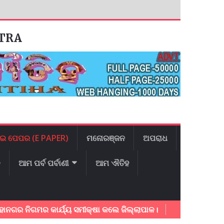
ATRA
ଇ ପେପର (E PAPER)
ମନୋରଞ୍ଜନ
ଅପରାଧ
ଳ
ଆମ ପର୍ବ ପର୍ବାଣୀ
ଆମ ଐତିହ
ିଗମର କାର୍ଯ୍ୟ ସମୀକ୍ଷା କଲେ ଜିଲ୍ଲାପାଳ।
ଅଂଚଳ ବିକାଶ ନେଇ ମାନ