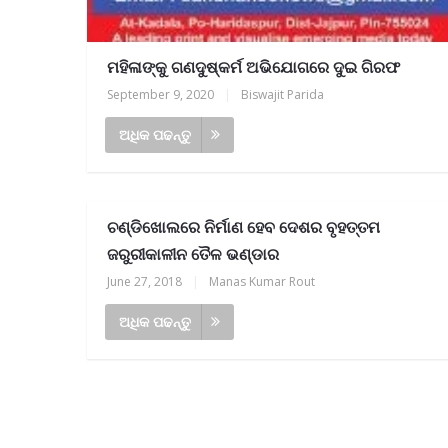
ମହିଳାଙ୍କୁ ଗଣଦୁଷ୍କର୍ମ ଅଭିଯୋଗରେ ଦୁଇ ଗିରଫ
September 9, 2020
|
Biswajit Parida
ଅଧିକ ପଢନ୍ତୁ
ଚଣ୍ଡିଖୋଲରେ ନିର୍ମାଣ ହେବ ଦେଶର ବୃହତ୍ତମ
ଜରୁରୀକାଳୀନ ତୈଳ ଭଣ୍ଡାର
June 27, 2018
|
Manas Kumar Rout
ଅଧିକ ପଢନ୍ତୁ