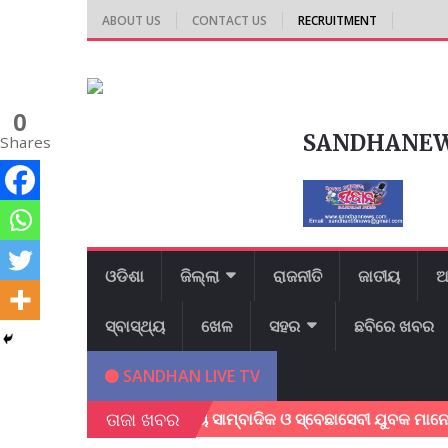
ABOUT US
CONTACT US
RECRUITMENT
0
SANDHANE
Shares
ଓଡିଶା
ଜିଲ୍ଲା
ରାଜନୀତି
ଜାତୀୟ
ଆ
ସ୍ବାସ୍ଥ୍ୟ
ଖେଳ
ସହର
ଛବିରେ ଖବର
SANDHAN LIVE TV
ତାଜା ଖବର
ୁଲୁଥିବା ବେଳେ ସ୍ଥାନୀୟ ସାମ୍ବାଦିକ ଓ ସ୍ବେଛାସେବୀ ଯୁବକ ମାନେ ବୃଦ୍ଧ