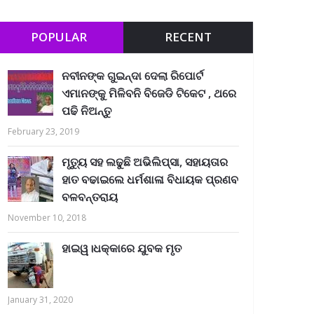
POPULAR
RECENT
ନବୀନଙ୍କ ଗୁଇନ୍ଦା ଦେଲା ରିପୋର୍ଟ
ଏମାନଙ୍କୁ ମିଳିବନି ବିଜେଡି ଟିକେଟ , ଥରେ
ପଢି ନିଅନ୍ତୁ
February 23, 2019
ମୃତ୍ୟୁ ସହ ଲଢୁଛି ଅଭିଲିପ୍ସା, ସହାୟତାର
ହାତ ବଢାଇଲେ ଧର୍ମଶାଳା ବିଧାୟକ ପ୍ରଣବ
ବଳବନ୍ତରାୟ
November 10, 2018
ହାଇୱ।ଧକ୍କାରେ ଯୁବକ ମୃତ
January 31, 2020