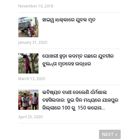
November 10, 2018
ହାଇୱ।ଧକ୍କାରେ ଯୁବକ ମୃତ
January 31, 2020
ପୋଖରୀ ହୁଡ଼ା କଦମ୍ବ ଗଛରେ ଯୁବତୀର
ଝୁଲନ୍ତା ମୃତଦେହ ଉଦ୍ଧାର
March 13, 2020
ଭବିଷ୍ୟତ ବାଣୀ ଦେଲେଣି ର୍ଧର୍ମଶାଳା
ତହସିଲଦାର: ଦୁଇ ଦିନ ମଧ୍ୟରେ ଯାଜପୁର
ଜିଲ୍ଲାରେ 100 ରୁ 150 କରୋନା...
April 25, 2020
NEXT »