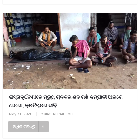
ରାସ୍ତାଦୃର୍ଘଟଣାରେ ମୃତ୍ୟୁ ଚାଳକର ଶବ ରଖି କମ୍ପାନୀ ଆଗରେ
ଧାରଣା, କ୍ଷତିପୂରଣ ଦାବି
May 31, 2020
|
Manas Kumar Rout
ଅଧିକ ପଢନ୍ତୁ