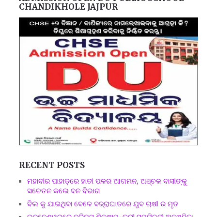
CHANDIKHOLE JAJPUR
RECENT POSTS
ମହାବୀର ପାହାଡ଼ରେ ହାତୀ ପଳର ଆଗମନ, ଅଞ୍ଚଳ ବାସୀଙ୍କୁ
ସଚେତନ କଲେ ବନ ବିଭାଗ
ବିଲ କୁ ଯାଇଥିବା ବେଳେ ବଜ୍ରାଘାତରେ ଯୁବ ଚାଷୀ ର ମୃତ
ଭୁବନେଶ୍ୱରରେ ବ୍ରିକ୍ସ ଶିକ୍ଷାମନ୍ତ୍ରୀ ସମ୍ମିଳନୀ ଅନୁଷ୍ଠିତ;