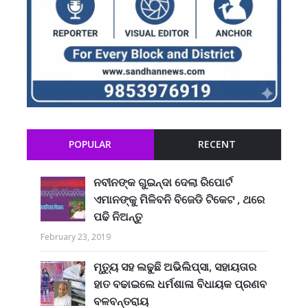
POPULAR
RECENT
ନବୀନଙ୍କ ଗୁଇନ୍ଦା ଦେଲା ରିପୋର୍ଟ
ଏମାନଙ୍କୁ ମିଳିବନି ବିଜେଡି ଟିକେଟ , ଥରେ
ପଢି ନିଅନ୍ତୁ
February 23, 2019
ମୃତ୍ୟୁ ସହ ଲଢୁଛି ଅଭିଲିପ୍ସା, ସହାୟତାର
ହାତ ବଢାଇଲେ ଧର୍ମଶାଳା ବିଧାୟକ ପ୍ରଣବ
ବଳବନ୍ତରାୟ