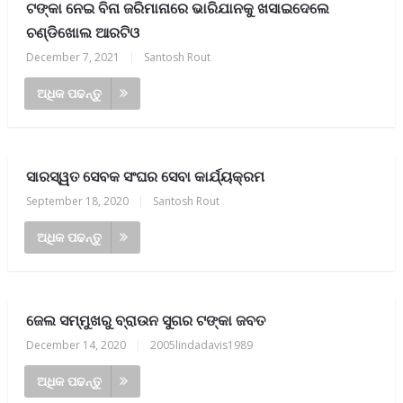
ଟଙ୍କା ନେଇ ବିନା ଜରିମାନାରେ ଭାରିଯାନକୁ ଖସାଇଦେଲେ
ଚଣ୍ଡିଖୋଲ ଆରଟିଓ
December 7, 2021
|
Santosh Rout
ଅଧିକ ପଢନ୍ତୁ
ସାରସ୍ୱତ ସେବକ ସଂଘର ସେବା କାର୍ଯ୍ୟକ୍ରମ
September 18, 2020
|
Santosh Rout
ଅଧିକ ପଢନ୍ତୁ
ଜେଲ ସମ୍ମୁଖରୁ ବ୍ରାଉନ ସୁଗର ଟଙ୍କା ଜବତ
December 14, 2020
|
2005lindadavis1989
ଅଧିକ ପଢନ୍ତୁ