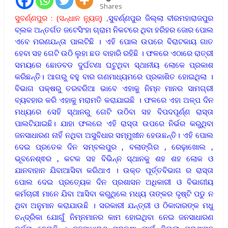
Shares
ସୁବର୍ଣ୍ଣପୁର : (ସନ୍ଧାନ ନ୍ୟୁଜ୍)
,
ସୁବର୍ଣ୍ଣପୁର ଜିଲ୍ଲା ବୀରମହାରାଜପୁର
ବ୍ଲକ ଅନ୍ତର୍ଗତ ଜଟେସିଂହା ଗ୍ରାମ ନିକଟରେ ଥିବା ହରିହର ଜୋର ପୋଲ
ଏବେ ମରଣଯନ୍ତା ପାଲଟିଛି । ଏହି ପୋଲ ଉପରେ ବିରାଟକାୟ ଗାତ
ହେବା ସହ ଗେଟି ଉଠି ଲୁହା ଛଡ ବାହାରି ରହିଛି । ଫଳରେ ଏଠାରେ ରାତ୍ରୀ
ସମୟରେ ଛୋଡବଡ ଦୁର୍ଘଟଣା ଘଟୁଥିବା ସ୍ଥାନୀୟ ଲୋକେ ପ୍ରକାଶ
କରିଛନ୍ତି। ଆଗରୁ ବହୁ ବାର ଗଣମାଧ୍ୟମରେ ପ୍ରକାଶିତ ହୋଇଥିଲା ।
ବିଭାଗ ପକ୍ଷରୁ ତରବରିଆ ଭାବେ ଏହାକୁ ନିମ୍ନ ମାନର ସାମଗ୍ରୀ
ବ୍ୟବହାର କରି ଏହାକୁ ମରାମତି କରାଯାଇଛି । ଫଳରେ ଏହା ଅଳ୍ପ ଦିନ
ମଧ୍ୟରେ ସେହି ସ୍ଥାନରୁ ଗେଟି ଉଠିବା ସହ ବିପଦପୂର୍ଣ୍ଣ ରାସ୍ତା
ପାଲଟିଯାଇଛି। ଯାହା ଫଲରେ ଏହି ରାସ୍ତା ଉପରେ ନିର୍ଭର କରୁଥିବା
ଜନସାଧାରଣ ନାହିଁ ନଥିବା ଅସୁବିଧାର ସମ୍ମୁଖୀନ ହେଉଛନ୍ତି। ଏହି ପୋଲ
ଦେଇ ପ୍ରତେକ ଦିନ ସମ୍ବଲପୁର , ବଲାଙ୍ଗିର , ରେଢ଼ାଖୋଲ ,
ଭୂବନେଶ୍ଵର , କଟକ ସହ ବିଭିନ୍ନ ସ୍ଥାନକୁ ଶହ ଶହ ଲୋକ ଓ
ଯାନବାହାନ ଯିବାଆସିବା କରିଥାଏ । ଉକ୍ତ ପୂର୍ତ୍ତବିଭାଗ ର ରାସ୍ତା
ପୋଲ ଦେଇ ପ୍ରତ୍ୟେକ ଦିନ ପ୍ରଶାସନ ଅଧିକାରୀ ଓ ବିଭାଗୀୟ
କର୍ମଚାରୀ ମାନେ ଯିବା ଆସିବା କରୁଥିଲେ ମଧ୍ୟ ତାଙ୍କର ଦୃଷ୍ଟି ପଡୁ ନ
ଥିବା ଅନୁମାନ କରାଯାଉଛି । ସରକାରୀ ଯନ୍ତ୍ରୀ ଓ ଠିକାଦାରଙ୍କ ମଧୁ
ଚନ୍ଦ୍ରିକା ଯୋଗୁଁ ନିମ୍ନମାନର କାମ ହୋଇଥିବା ନେଇ ଜନସାଧାରଣ