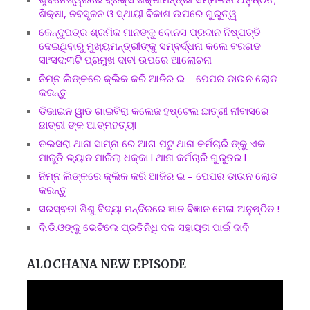
ଶିକ୍ଷା, ନବସୃଜନ ଓ ସ୍ଥାୟୀ ବିକାଶ ଉପରେ ଗୁରୁତ୍ୱ
କେନ୍ଦୁପତ୍ର ଶ୍ରମିକ ମାନଙ୍କୁ ବୋନସ ପ୍ରଦାନ ନିଷ୍ପତ୍ତି
ଦେଇଥିବାରୁ ମୁଖ୍ୟମନ୍ତ୍ରୀଙ୍କୁ ସମ୍ବର୍ଦ୍ଧନା କଲେ ବରଗଡ
ସାଂସଦ:୩ଟି ପ୍ରମୁଖ ଦାବୀ ଉପରେ ଆଲୋଚନା
ନିମ୍ନ ଲିଙ୍କରେ କ୍ଲିକ କରି ଆଜିର ଇ – ପେପର ଡାଉନ ଲୋଡ
କରନ୍ତୁ
ଡିଭାଇନ ୱାଡ ଗାଇବିରା କଲେଜ ହଷ୍ଟେଲ ଛାତ୍ରୀ ନୀବାସରେ
ଛାତ୍ରୀ ଙ୍କ ଆତ୍ମହତ୍ୟା
ତଲସରା ଥାନା ସାମ୍ନା ରେ ଆଗ ପଟୁ ଥାନା କର୍ମଚାରି ଙ୍କୁ ଏକ
ମାରୁତି ଭ୍ୟାନ ମାରିଲା ଧକ୍କା l ଥାନା କର୍ମଚାରି ଗୁରୁତର l
ନିମ୍ନ ଲିଙ୍କରେ କ୍ଲିକ କରି ଆଜିର ଇ – ପେପର ଡାଉନ ଲୋଡ
କରନ୍ତୁ
ସରସ୍ଵତୀ ଶିଶୁ ବିଦ୍ୟା ମନ୍ଦିରରେ ଜ୍ଞାନ ବିଜ୍ଞାନ ମେଳା ଅନୁଷ୍ଠିତ !
ବି.ଡି.ଓଙ୍କୁ ଭେଟିଲେ ପ୍ରତିନିଧି ଦଳ ସହାୟତା ପାଇଁ ଦାବି
ALOCHANA NEW EPISODE
Video
Player