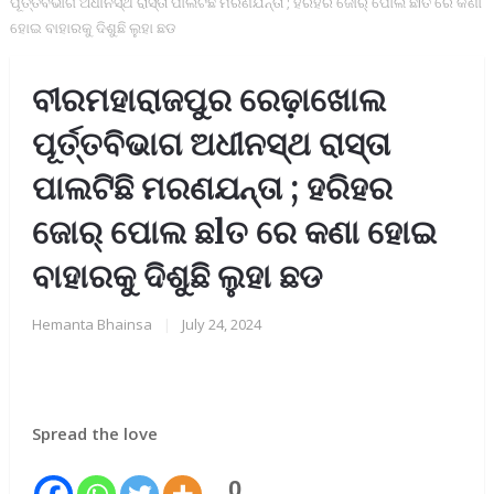
ପୂର୍ତ୍ତବିଭାଗ ଅଧୀନସ୍ଥ ରାସ୍ତା ପାଲଟିଛି ମରଣଯନ୍ତା ; ହରିହର ଜୋର୍ ପୋଲ ଛlତ ରେ କଣା
ହୋଇ ବାହାରକୁ ଦିଶୁଛି ଲୁହା ଛଡ
ବୀରମହାରାଜପୁର ରେଢ଼ାଖୋଲ
ପୂର୍ତ୍ତବିଭାଗ ଅଧୀନସ୍ଥ ରାସ୍ତା
ପାଲଟିଛି ମରଣଯନ୍ତା ; ହରିହର
ଜୋର୍ ପୋଲ ଛlତ ରେ କଣା ହୋଇ
ବାହାରକୁ ଦିଶୁଛି ଲୁହା ଛଡ
Hemanta Bhainsa
|
July 24, 2024
Spread the love
0