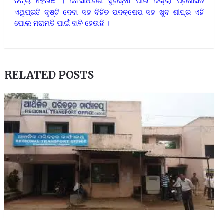
ଚର୍ଚ୍ଚା ହେଉଛି । ଜନସାଧାରଣ ସୁରକ୍ଷା ପାଇଁ ଜିଲ୍ଲା ପ୍ରଶାସନ
ଏଥିପ୍ରତି ଦୃଷ୍ଟି ଦେବା ସହ ବିହିତ ପଦକ୍ଷେପ ସହ ଖୁବ ଶୀଘ୍ର ଏହି
ପୋଲ ମରାମତି ପାଇଁ ଦାବି ହେଉଛି ।
RELATED POSTS