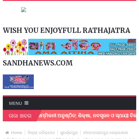
WISH YOU ENJOYFULL RATHAJATRA
SANDHANEWS.COM
MENU
ତାଜା ଖବର
କ୍ଷାମନ୍ତ୍ରୀ ସମ୍ମିଳନୀ ଅନୁଷ୍ଠିତ; ଶିକ୍ଷା, ନବସୃଜନ ଓ ସ୍ଥାୟୀ ବିକାଶ ଉପ
Home
ଜିଲ୍ଲା ପରିକ୍ରମା
ସୁବର୍ଣ୍ଣପୁର
ବୀରମହାରାଜପୁର ରେଢ଼ାଖୋଲ