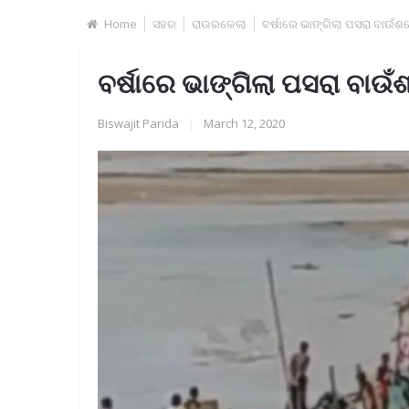
Home
ସହର
ରାଉରକେଲା
ବର୍ଷାରେ ଭାଙ୍ଗିଲା ପସରା ବାଉ
ବର୍ଷାରେ ଭାଙ୍ଗିଲା ପସରା ବା
Biswajit Parida
|
March 12, 2020