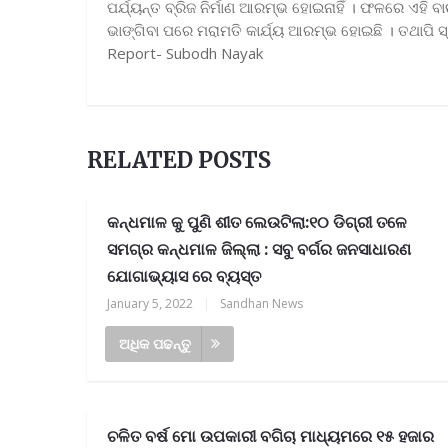
ପର୍ଯ୍ୟନ୍ତ ବ୍ରିଜ ନିର୍ମାଣ ଆରମ୍ଭ ହୋଇନାହିଁ । ଫଳରେ ଏହ
ଭାଙ୍ଗିବା ପରେ ମରାମତି କାର୍ଯ୍ୟ ଆରମ୍ଭ ହୋଇଛି । ତଥାପି ସ୍
Report- Subodh Nayak
RELATED POSTS
କନ୍ଧମାଳ କୁ ପୁଣି ଶୀତ ଲେଉଟିଲା:୧୦ ଡିଗ୍ରୀ ତଳେ
ସମଗ୍ର କନ୍ଧମାଳ ଜିଲ୍ଲା : ସବୁ ବର୍ଗର ଜନସାଧାରଣ
ଯୋଗାଭ୍ୟାସ ରେ ବ୍ୟସ୍ତ
January 5, 2022
|
Sandhan News
ଅଧିକ ପଢନ୍ତୁ
ଚଳିତ ବର୍ଷ ମୋ ଉପକାରୀ ବଗିଚା ମାଧ୍ୟମରେ ୧୫ ହଜାର