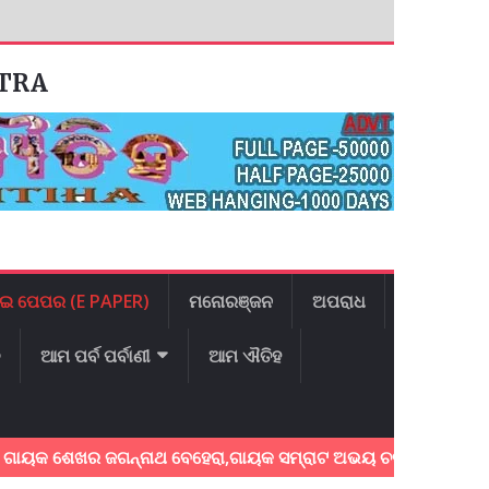
ATRA
ଇ ପେପର (E PAPER)
ମନୋରଞ୍ଜନ
ଅପରାଧ
ଳ
ଆମ ପର୍ବ ପର୍ବାଣୀ
ଆମ ଐତିହ
ଶେଖର ଜଗନ୍ନାଥ ବେହେରା,ଗାୟକ ସମ୍ରାଟ ଅଭୟ ଚରଣ ସ୍ଵାଇଁଙ୍କ ଅଶ୍ରୁଳ 