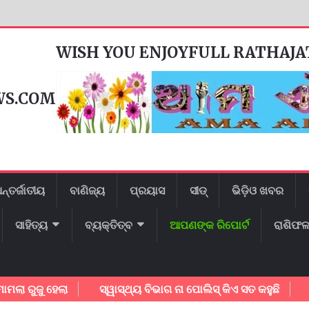
WISH YOU ENJOYFULL RATHAJ
WS.COM
ନ୍ତର୍ଜାତୀୟ
ବାଣିଜ୍ୟ
ପ୍ରୟାସ
ସୀଡ୍
ଭିଡ଼ିଓ ଖବର
ସାହିତ୍ୟ
ବ୍ୟକ୍ତିତ୍ବ
ଆପଣଙ୍କ ରିପୋର୍ଟ
ରାଶିଫ
ଜୁ ହେଲା
ସ୍ୱାସ୍ଥ୍ୟ ବିଭାଗ ନା ପୋଲିସ୍ କିଏ ସତ କହୁଛି
ଗାୟକ 