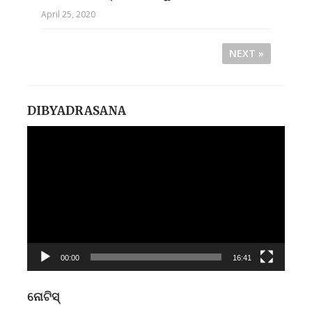
April 25, 2020
NEXT »
DIBYADRASANA
Video
Player
00:00
16:41
ନୋଟିସ୍