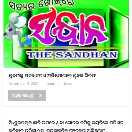
ଯୁବତୀକୁ ଅସଦାଚରଣ ଅଭିଯୋଗରେ ଯୁବକ ଗିରଫ
December 3, 2021
|
Sandhan News
ଅଧିକ ପଢନ୍ତୁ
ସିନ୍ଦୁରପଙ୍କ ଛାତି ଉପରେ ଥିବା ଗୋଚର ଜମିକୁ ରୟତିରେ ପରିଣତ
କରିବାରୁ ଉଠିଲା ଝଡ଼, ପ୍ରଶାସନିକ ଚଞ୍ଚକତା ଅଭିଯୋଗ