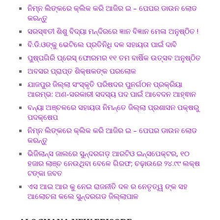
ନିମ୍ନ ଲିଙ୍କରେ କ୍ଲିକ କରି ଆଜିର ଇ – ପେପର ଡାଉନ ଲୋଡ
କରନ୍ତୁ
ସରସ୍ଵତୀ ଶିଶୁ ବିଦ୍ୟା ମନ୍ଦିରରେ ଜ୍ଞାନ ବିଜ୍ଞାନ ମେଳା ଅନୁଷ୍ଠିତ !
ବି.ଡି.ଓଙ୍କୁ ଭେଟିଲେ ପ୍ରତିନିଧି ଦଳ ସହାୟତା ପାଇଁ ଦାବି
ପୁଷ୍ପଗିରି ପ୍ରେସ୍ ଫୋରମର ୧୧ ତମ ବାର୍ଷିକ ଉତ୍ସବ ଅନୁଷ୍ଠିତ
ଅବସର ପ୍ରାପ୍ତ ଶିକ୍ଷକଙ୍କ ପରଲୋକ
ଯାଜପୁର ଜିଲ୍ଲା ସଂସ୍କୃତି ପରିଷଦର ପୁନର୍ଗଠନ ପ୍ରକ୍ରିୟା
ଆରମ୍ଭ: ଅଣ-ସରକାରୀ ସଦସ୍ୟ ପଦ ପାଇଁ ଆବେଦନ ଆହ୍ଵାନ
ବନ୍ୟା ଅଞ୍ଚଳରେ ସହାୟତା ନିମନ୍ତେ ଜିଲ୍ଲା ପ୍ରଶାସନ ପକ୍ଷରୁ
ପଦକ୍ଷେପ
ନିମ୍ନ ଲିଙ୍କରେ କ୍ଲିକ କରି ଆଜିର ଇ – ପେପର ଡାଉନ ଲୋଡ
କରନ୍ତୁ
ଭିଜିଲାନ୍ସ ଜାଲରେ ସୁନ୍ଦରଗଡ଼ ଆରଟିଓ ଇନ୍ସପେକ୍ଟର, ୧୦
ହଜାର ଲାଞ୍ଚ ନେଉଥିବା ବେଳେ ଗିରଫ; ଚଢ଼ାଉରେ ୨୪.୯୯ ଲକ୍ଷ
ଟଙ୍କା ଜବତ
ଏସ ଆଇ ଆର କୁ ନେଇ ରାଜନୀତି ଦଳ ର ନେତୃତ୍ୱ ଙ୍କ ସହ
ଆଲୋଚନା କଲେ ସୁନ୍ଦରଗଡ ଜିଲ୍ଲାପାଳ