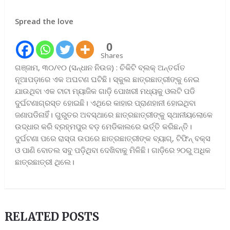
Spread the love
0
Shares
ଗଞ୍ଜାମ, ୩୦/୧୦ (ସନ୍ଧାନ ନିଉଜ) : ଚିକିଟି ବ୍ଲକ୍‌ ଅନ୍ତର୍ଗତ
ନୂଆପଡ଼ାରେ ଏକ ଅଘଟଣ ଘଟିଛି। ସ୍କୁଲ ଛାତ୍ରଛାତ୍ରୀଙ୍କୁ ନେଇ
ଯାଉଥିବା ଏକ ଟାଟା ମ୍ୟାଜିକ ଗାଡ଼ି ପୋଖରୀ ମଧ୍ୟକୁ ଓଲଟି ପଡି
ଦୁର୍ଘଟଣାଗ୍ରସ୍ତ ହୋଇଛି। ଏଥିରେ କାହାର ପ୍ରାଣହାନୀ ହୋଇଥିବା​‌
ଜଣାପଡିନାହିଁ। ଗୁରୁତର ଅବସ୍ଥାରେ ଛାତ୍ରଛାତ୍ରୀଙ୍କୁ ସ୍ଥାନୀୟଲୋକେ
ଉଦ୍ଧାର କରି ବ୍ରହ୍ମପୁର ବଡ଼ ମେଡିକାଲରେ ଭର୍ତ୍ତି କରିଛନ୍ତି।
ଦୁର୍ଘଟଣା ପରେ ରାସ୍ତା ଉପରେ ଛାତ୍ରଛାତ୍ରୀଙ୍କ ବ୍ୟାଗ୍‌, ଟିଫିନ୍‌ ବକ୍ସ
ଓ ପାଣି ବୋତଲ ସବୁ ପଡ଼ିଥିବା ଦେଖିବାକୁ ମିଳିଛି। ଗାଡ଼ିରେ ୨୦ରୁ ଅଧିକ
ଛାତ୍ରଛାତ୍ରୀ ଥିଲେ।
RELATED POSTS