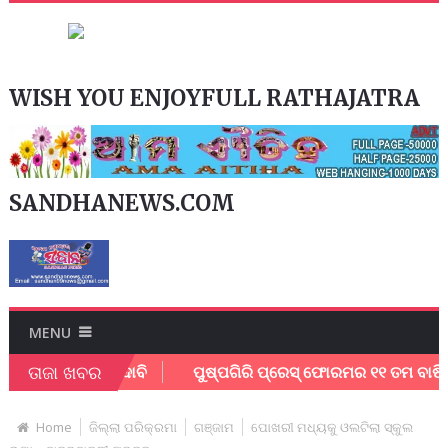
WISH YOU ENJOYFULL RATHAJATRA
SANDHANEWS.COM
MENU
ତାଜା ଖବର
ସହାୟତା ପାଇଁ ଦାବି
ପୁଷ୍ପଗିରି ପ୍ରେସ୍ ଫୋରମର ୧୧ ତମ ବାର୍ଷିକ ଉତ୍
Home
ଜିଲ୍ଲା ପରିକ୍ରମା
ଗଞ୍ଜାମ
ପୋଖରୀ ମଧ୍ୟକୁ ଓଲଟିଲା ସ୍କୁଲ