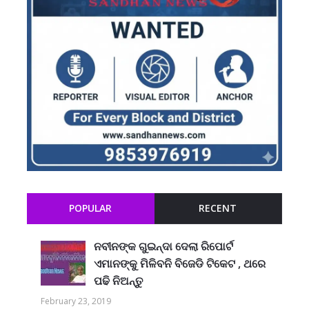
POPULAR
RECENT
ନବୀନଙ୍କ ଗୁଇନ୍ଦା ଦେଲା ରିପୋର୍ଟ
ଏମାନଙ୍କୁ ମିଳିବନି ବିଜେଡି ଟିକେଟ , ଥରେ
ପଢି ନିଅନ୍ତୁ
February 23, 2019