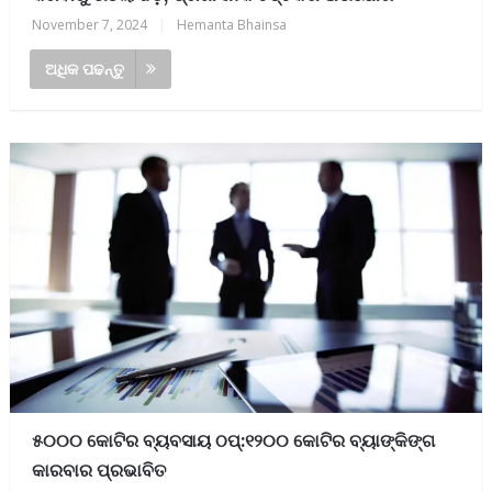
November 7, 2024
|
Hemanta Bhainsa
ଅଧିକ ପଢନ୍ତୁ
୫୦୦୦ କୋଟିର ବ୍ୟବସାୟ ଠପ୍:୧୨୦୦ କୋଟିର ବ୍ୟାଙ୍କିଙ୍ଗ
କାରବାର ପ୍ରଭାବିତ