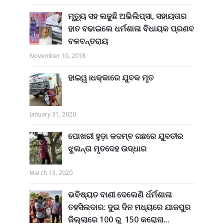
ମୃତ୍ୟୁ ସହ ଲଢୁଛି ଅଭିଲିପ୍ସା, ସହାୟତାର
ହାତ ବଢାଇଲେ ଧର୍ମଶାଳା ବିଧାୟକ ପ୍ରଣବ
ବଳବନ୍ତରାୟ
November 10, 2018
ହାଇୱ।ଧକ୍କାରେ ଯୁବକ ମୃତ
January 31, 2020
ପୋଖରୀ ହୁଡ଼ା କଦମ୍ବ ଗଛରେ ଯୁବତୀର
ଝୁଲନ୍ତା ମୃତଦେହ ଉଦ୍ଧାର
March 13, 2020
ଭବିଷ୍ୟତ ବାଣୀ ଦେଲେଣି ର୍ଧର୍ମଶାଳା
ତହସିଲଦାର: ଦୁଇ ଦିନ ମଧ୍ୟରେ ଯାଜପୁର
ଜିଲ୍ଲାରେ 100 ରୁ 150 କରୋନା...