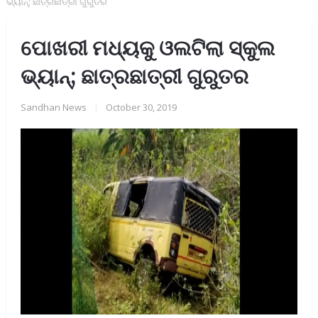
ଭ୍ୟାନ୍‌; ଛାତ୍ରଛାତ୍ରୀ ଗୁରୁତର
ପୋଖରୀ ମଧ୍ୟକୁ ଓଲଟିଲା ସ୍କୁଲ
ଭ୍ୟାନ୍‌; ଛାତ୍ରଛାତ୍ରୀ ଗୁରୁତର
Sandhan News
|
October 30, 2019