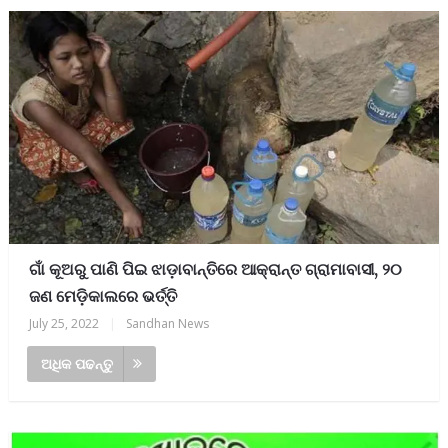
ଗାଁ କୂଅରୁ ପାଣି ପିଇ ଝାଡ଼ାବାନ୍ତିରେ ଆକ୍ରାନ୍ତ ଗ୍ରାମାବାସୀ, ୨୦
ଜଣ ମେଡ଼ିକାଲରେ ଭର୍ତ୍ତି
July 25, 2022
|
Sandhan News
ଅଧିକ ପଢନ୍ତୁ