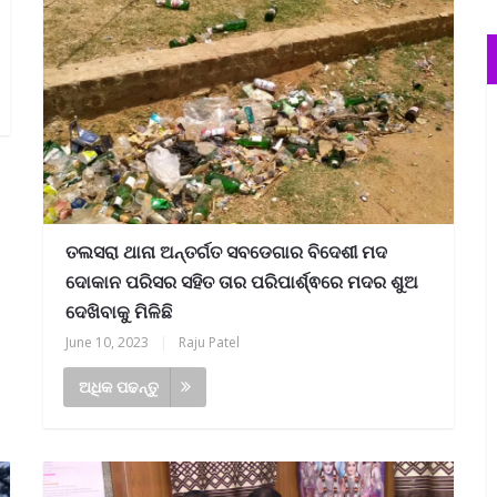
ତଲସରା ଥାନା ଅନ୍ତର୍ଗତ ସବଡେଗାର ବିଦେଶୀ ମଦ
ଦୋକାନ ପରିସର ସହିତ ତାର ପରିପାର୍ଶ୍ଵରେ ମଦର ଶୁଅ
ଦେଖିବାକୁ ମିଳିଛି
June 10, 2023
|
Raju Patel
ଅଧିକ ପଢନ୍ତୁ