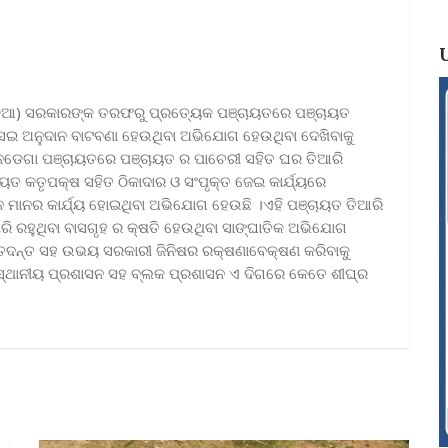
ଗରଡ଼ିଆ) ସରକାରଙ୍କ ତରଫରୁ ପ୍ରତ୍ୟେକ ପଞ୍ଚାୟତରେ ପଞ୍ଚାୟତ
ସେଇ ଅନୁଦାନ ବାଟବଣା ହେଉଥିବା ଅଭିଯୋଗ ହେଉଥିବା ଦେଖିବାକୁ
ତ ବନଡେଗା ପଞ୍ଚାୟତରେ ପଞ୍ଚାୟତ ର ପାଚେରୀ ସହିତ ଘର ତିଆରି
ୟତ କତୃପକ୍ଷ ସହିତ ଠିକାଦାର ଓ ସଂପୃକ୍ତ ଜେଇ କାର୍ଯ୍ୟରେ
ନ ମାନର କାର୍ଯ୍ୟ ହୋଇଥିବା ଅଭିଯୋଗ ହେଉଛି ।ଏହି ପଞ୍ଚାୟତ ତିଆରି
ମଚାରି ରହୁଥିବା ବାସଗୃହ ର କ୍ଷତି ହେଉଥିବା ସାଙ୍ଘାତିକ ଅଭିଯୋଗ
 ତଦନ୍ତ ସହ ଉଭୟ ସରକାରୀ ଜିନିଷର ରକ୍ଷଣାବେକ୍ଷଣ କରିବାକୁ
ିଲା ସ୍ଥାନୀୟ ପ୍ରଶାସନ ସହ ବ୍ଲକ ପ୍ରଶାସନ ଏ ଦିଗରେ କେତେ ଶୀଘ୍ର