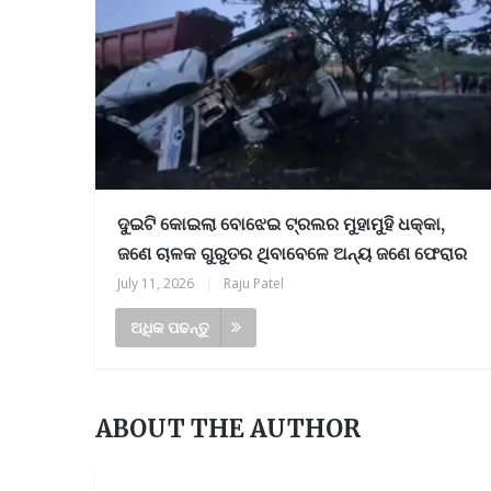
ଦୁଇଟି କୋଇଲା ବୋଝେଇ ଟ୍ରଲର ମୁହାମୁହି ଧକ୍କା,
ଜଣେ ଚାଳକ ଗୁରୁତର ଥିବାବେଳେ ଅନ୍ୟ ଜଣେ ଫେରାର
July 11, 2026
|
Raju Patel
ଅଧିକ ପଢନ୍ତୁ
ABOUT THE AUTHOR