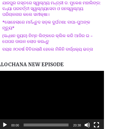
ଯାଜପୁର ଗସ୍ତରେ ସ୍ୱାସ୍ଥ୍ୟ ମନ୍ତ୍ରୀ ଡ. ମୁକେଶ ମହାଲିଙ୍ଗ:
ବନ୍ୟା ପରବର୍ତ୍ତୀ ସ୍ୱାସ୍ଥ୍ୟସେବା ଓ ଜନସ୍ୱାସ୍ଥ୍ୟ
ପରିଚାଳନାର କଲେ ସମୀକ୍ଷା।
*ସୋହେଲାରେ ମର୍ମନ୍ତୁଦ ସଡ଼କ ଦୁର୍ଘଟଣା: ବାପା-ପୁଅଙ୍କ
ମୃତ୍ୟୁ*
(ସନ୍ଧାନ ନ୍ୟୁଜ) ନିମ୍ନ ଲିଙ୍କରେ କ୍ଲିକ କରି ଆଜିର ଇ –
ପେପର ଡାଉନ ଲୋଡ କରନ୍ତୁ
ବୟସ ୬୦ବର୍ଷ ବିତିଗଲାଣି ହେଲେ ମିଳିନି ବାର୍ଦ୍ଧକ୍ୟ ଭତ୍ତା
ALOCHANA NEW EPISODE
ideo
layer
00:00
20:38