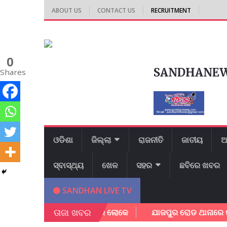
ABOUT US
CONTACT US
RECRUITMENT
0
SANDHANE
Shares
ଓଡିଶା
ଜିଲ୍ଲା
ରାଜନୀତି
ଜାତୀୟ
ଆ
ସ୍ବାସ୍ଥ୍ୟ
ଖେଳ
ସହର
ଛବିରେ ଖବର
SANDHAN LIVE TV
ତାଜା ଖବର
ଳ୍ପକେ ବର୍ତ୍ତିଲେ ପରିବାର ଲୋକେ
ଯାଜପୁର ରୋଡ ଥାନାରେ ମାମଲା ରୁଜ