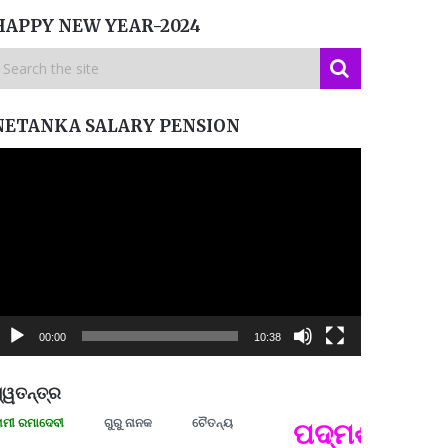
HAPPY NEW YEAR-2024
NETANKA SALARY PENSION
ideo
layer
00:00
10:38
୍ୱତନ୍ତ୍ର
ାଦେବୀ
ଗୁରୁ ନାନକ
ଚୈତନ୍ୟ
ପଦ୍ମଶ୍ରୀ ଜୟନ୍ତ
ପ୍ରତ୍
Budd
ପରାଧୀ