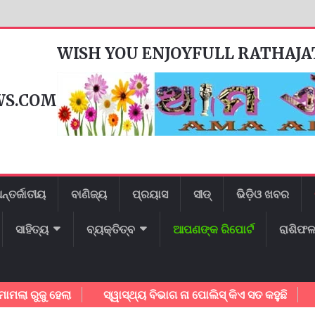
WISH YOU ENJOYFULL RATHAJ
WS.COM
ନ୍ତର୍ଜାତୀୟ
ବାଣିଜ୍ୟ
ପ୍ରୟାସ
ସୀଡ୍
ଭିଡ଼ିଓ ଖବର
ସାହିତ୍ୟ
ବ୍ୟକ୍ତିତ୍ବ
ଆପଣଙ୍କ ରିପୋର୍ଟ
ରାଶିଫ
ୁ ହେଲା
ସ୍ୱାସ୍ଥ୍ୟ ବିଭାଗ ନା ପୋଲିସ୍ କିଏ ସତ କହୁଛି
ଗାୟକ ଶ