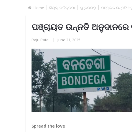
Home
ଜିଲ୍ଲା ପରିକ୍ରମା
ସୁନ୍ଦରଗଡ଼
ପଞ୍ଚାୟତ ଉନ୍ନତି ଅ
ପଞ୍ଚାୟତ ଉନ୍ନତି ଅନୁଦାନରେ
Raju Patel
|
June 21, 2025
Spread the love