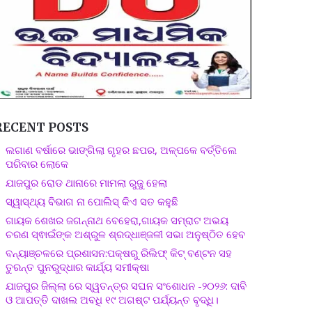
RECENT POSTS
ଲଗାଣ ବର୍ଷାରେ ଭାଙ୍ଗିଲା ଗୃହର ଛପର, ଅଳ୍ପକେ ବର୍ତ୍ତିଲେ
ପରିବାର ଲୋକେ
ଯାଜପୁର ରୋଡ ଥାନାରେ ମାମଲା ରୁଜୁ ହେଲା
ସ୍ୱାସ୍ଥ୍ୟ ବିଭାଗ ନା ପୋଲିସ୍ କିଏ ସତ କହୁଛି
ଗାୟକ ଶେଖର ଜଗନ୍ନାଥ ବେହେରା,ଗାୟକ ସମ୍ରାଟ ଅଭୟ
ଚରଣ ସ୍ଵାଇଁଙ୍କ ଅଶ୍ରୁଳ ଶ୍ରଦ୍ଧାଞ୍ଜଳୀ ସଭା ଅନୁଷ୍ଠିତ ହେବ
ବନ୍ୟାଞ୍ଚଳରେ ପ୍ରଶାସନ:ପକ୍ଷରୁ ରିଲିଫ୍ କିଟ୍ ବଣ୍ଟନ ସହ
ତୁରନ୍ତ ପୁନରୁଦ୍ଧାର କାର୍ଯ୍ୟ ସମୀକ୍ଷା
ଯାଜପୁର ଜିଲ୍ଲା ରେ ସ୍ୱତନ୍ତ୍ର ସଘନ ସଂଶୋଧନ -୨୦୨୬: ଦାବି
ଓ ଆପତ୍ତି ଦାଖଲ ଅବଧି ୧୯ ଅଗଷ୍ଟ ପର୍ଯ୍ୟନ୍ତ ବୃଦ୍ଧି।