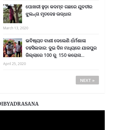
ପୋଖରୀ ହୁଡ଼ା କଦମ୍ବ ଗଛରେ ଯୁବତୀର
ଝୁଲନ୍ତା ମୃତଦେହ ଉଦ୍ଧାର
March 13, 2020
ଭବିଷ୍ୟତ ବାଣୀ ଦେଲେଣି ର୍ଧର୍ମଶାଳା
ତହସିଲଦାର: ଦୁଇ ଦିନ ମଧ୍ୟରେ ଯାଜପୁର
ଜିଲ୍ଲାରେ 100 ରୁ 150 କରୋନା...
April 25, 2020
NEXT »
DIBYADRASANA
ideo
layer