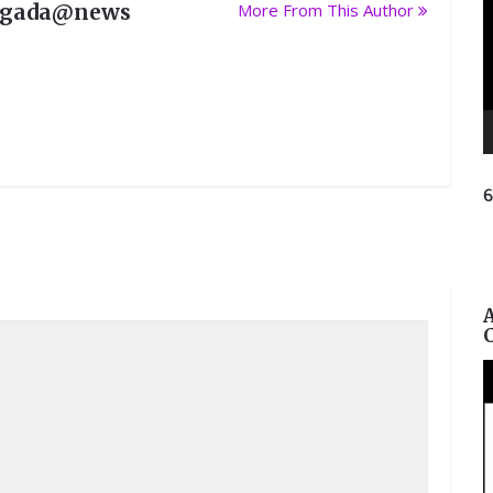
rgada@news
More From This Author
ନ
ପ୍