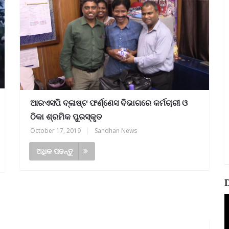
ଆରଏସପି ବ୍ଳାଷ୍ଟ ଫର୍ଣ୍ଣେସ ବିଭାଗରେ କର୍ମଚାରୀ ଓ
ଠିକା ଶ୍ରମିକ ପୁରସ୍କୃତ
October 17, 2019
|
Sandhan News
ଅଧିକ ପଢନ୍ତୁ
V
P