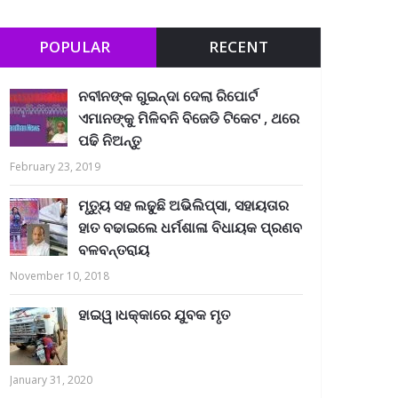
POPULAR
RECENT
ନବୀନଙ୍କ ଗୁଇନ୍ଦା ଦେଲା ରିପୋର୍ଟ
ଏମାନଙ୍କୁ ମିଳିବନି ବିଜେଡି ଟିକେଟ , ଥରେ
ପଢି ନିଅନ୍ତୁ
February 23, 2019
ମୃତ୍ୟୁ ସହ ଲଢୁଛି ଅଭିଲିପ୍ସା, ସହାୟତାର
ହାତ ବଢାଇଲେ ଧର୍ମଶାଳା ବିଧାୟକ ପ୍ରଣବ
ବଳବନ୍ତରାୟ
November 10, 2018
ହାଇୱ।ଧକ୍କାରେ ଯୁବକ ମୃତ
January 31, 2020