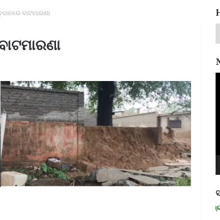
ନୁଦାନରେ ବାଟମାରଣା
 ବାଟମାରଣା
V
P
ସ
ମନେ ପଡନ୍ତି: ସ୍ୱାଧୀନତା ସଂଗ୍ରାମୀ ରମ