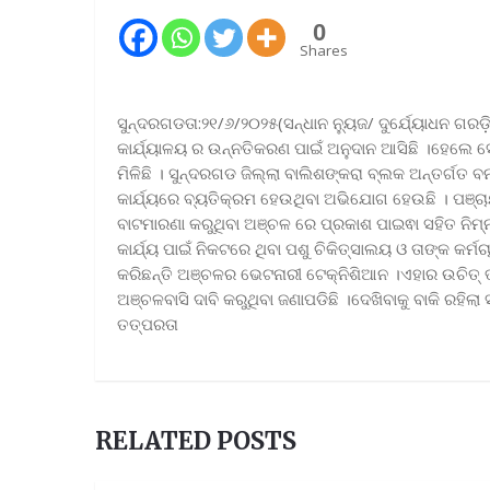
0
Shares
ସୁନ୍ଦରଗଡତା:୨୧/୬/୨୦୨୫(ସନ୍ଧାନ ନ୍ୟୁଜ/ ଦୁର୍ଯ୍ୟୋଧନ 
କାର୍ଯ୍ୟାଳୟ ର ଉନ୍ନତିକରଣ ପାଇଁ ଅନୁଦାନ ଆସିଛି ।ହେଲେ 
ମିଳିଛି । ସୁନ୍ଦରଗଡ ଜିଲ୍ଲା ବାଲିଶଙ୍କରା ବ୍ଲକ ଅନ୍ତର୍ଗ
କାର୍ଯ୍ୟରେ ବ୍ୟତିକ୍ରମ ହେଉଥିବା ଅଭିଯୋଗ ହେଉଛି । ପଞ୍ଚା
ବାଟମାରଣା କରୁଥିବା ଅଞ୍ଚଳ ରେ ପ୍ରକାଶ ପାଇଵା ସହିତ ନିମ୍
କାର୍ଯ୍ୟ ପାଇଁ ନିକଟରେ ଥିବା ପଶୁ ଚିକିତ୍ସାଲୟ ଓ ତାଙ୍କ କର୍
କରିଛନ୍ତି ଅଞ୍ଚଳର ଭେଟନାରୀ ଟେକ୍ନିଶିଆନ ।ଏହାର ଉଚିତ୍
ଅଞ୍ଚଳବାସି ଦାବି କରୁଥିବା ଜଣାପଡିଛି ।ଦେଖିବାକୁ ବାକି ରହ
ତତ୍ପରତା
RELATED POSTS