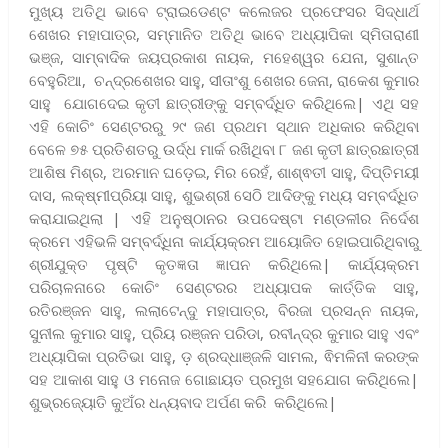
ମୁଖ୍ୟ ଅତିଥି ଭାବେ ଟ୍ରାଇଡେଣ୍ଟ କଲେଜର ପ୍ରଫେସର ସିଦ୍ଧାର୍ଥ
ଶେଖର ମହାପାତ୍ର, ସମ୍ମାନିତ ଅତିଥି ଭାବେ ଅଧ୍ୟାପିକା ସ୍ମିତାରାଣୀ
ଭଞ୍ଜ, ସାମ୍ବାଦିକ ଜୟପ୍ରକାଶ ନାୟକ, ମହେଶ୍ୱର ଯେନା, ସୁଶାନ୍ତ
ବେହୁରିଆ, ଚନ୍ଦ୍ରଶେଖର ସାହୁ, ସୀତାଂଶୁ ଶେଖର ଜେନା, ରାକେଶ କୁମାର
ସାହୁ ଯୋଗଦେଇ କୃତୀ ଛାତ୍ରୀଙ୍କୁ ସମ୍ବର୍ଦ୍ଧିତ କରିଥିଲେ| ଏଥି ସହ
ଏହି କୋଚିଂ ସେଣ୍ଟରରୁ ୨୯ ଜଣ ପ୍ରଥମ ସ୍ଥାନ ଅଧିକାର କରିଥିବା
ବେଳେ ୭୫ ପ୍ରତିଶତରୁ ଉର୍ଦ୍ଧ ମାର୍କ ରଖିଥିବା ୮ ଜଣ କୃତୀ ଛାତ୍ରଛାତ୍ରୀ
ଆଶିଷ ମିଶ୍ର, ଅରମାନ ଘଡ଼େଇ, ମିର ରେହଁ, ଶାଶ୍ଵତୀ ସାହୁ, ଦିପ୍ତିମୟୀ
ଦାସ, ଲକ୍ଷ୍ମୀପ୍ରିୟା ସାହୁ, ଶୁଭଶ୍ରୀ ସେଠି ଆଦିଙ୍କୁ ମଧ୍ୟ ସମ୍ବର୍ଦ୍ଧିତ
କରାଯାଇଥିଲା | ଏହି ଅନୁଷ୍ଠାନର ଉପଦେଷ୍ଟା ମଣ୍ଡଳୀର ନିର୍ଦେଶ
କ୍ରମେ ଏହିଭଳି ସମ୍ବର୍ଦ୍ଧିନା କାର୍ଯ୍ୟକ୍ରମ ଆୟୋଜିତ ହୋଇପାରିଥିବାରୁ
ଶ୍ରୀଯୁକ୍ତ ପୃଷ୍ଟି କୃତଜ୍ଞତା ଜ୍ଞାପନ କରିଥିଲେ| କାର୍ଯ୍ୟକ୍ରମ
ପରିଚାଳନାରେ କୋଚିଂ ସେଣ୍ଟରର ଅଧ୍ୟାପକ କାର୍ତ୍ତିକ ସାହୁ,
ରତିରଞ୍ଜନ ସାହୁ, ଲଲାଟେନ୍ଦୁ ମହାପାତ୍ର, ବିରଜା ପ୍ରସନ୍ନ ନାୟକ,
ସୁନୀଲ କୁମାର ସାହୁ, ପ୍ରିୟ ରଞ୍ଜନ ପରିଡା, ରବୀନ୍ଦ୍ର କୁମାର ସାହୁ ଏବଂ
ଅଧ୍ୟାପିକା ପ୍ରତିଭା ସାହୁ, ଡ଼ ଶ୍ରଦ୍ଧାଞ୍ଜଳି ସାମଲ, ଵିମଳିନୀ କରଙ୍କ
ସହ ଆକାଶ ସାହୁ ଓ ମନୋଜ ଗୋଛାୟତ ପ୍ରମୁଖ ସହଯୋଗ କରିଥିଲେ|
ଶୁଭ୍ରଜ୍ୟୋତି କୁଅଁର ଧନ୍ୟବାଦ ଅର୍ପଣ କରି କରିଥିଲେ|