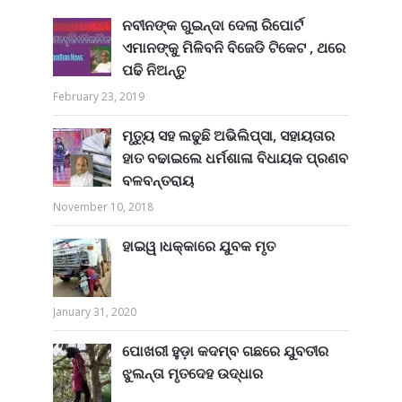
ନବୀନଙ୍କ ଗୁଇନ୍ଦା ଦେଲା ରିପୋର୍ଟ
ଏମାନଙ୍କୁ ମିଳିବନି ବିଜେଡି ଟିକେଟ , ଥରେ
ପଢି ନିଅନ୍ତୁ
February 23, 2019
ମୃତ୍ୟୁ ସହ ଲଢୁଛି ଅଭିଲିପ୍ସା, ସହାୟତାର
ହାତ ବଢାଇଲେ ଧର୍ମଶାଳା ବିଧାୟକ ପ୍ରଣବ
ବଳବନ୍ତରାୟ
November 10, 2018
ହାଇୱ।ଧକ୍କାରେ ଯୁବକ ମୃତ
January 31, 2020
ପୋଖରୀ ହୁଡ଼ା କଦମ୍ବ ଗଛରେ ଯୁବତୀର
ଝୁଲନ୍ତା ମୃତଦେହ ଉଦ୍ଧାର