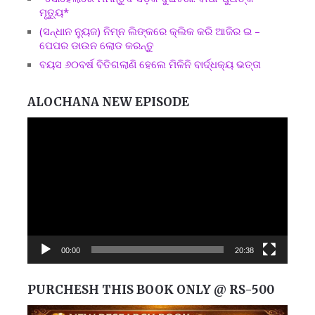
ମୃତ୍ୟୁ*
(ସନ୍ଧାନ ନ୍ୟୁଜ) ନିମ୍ନ ଲିଙ୍କରେ କ୍ଲିକ କରି ଆଜିର ଇ –
ପେପର ଡାଉନ ଲୋଡ କରନ୍ତୁ
ବୟସ ୬୦ବର୍ଷ ବିତିଗଲାଣି ହେଲେ ମିଳିନି ବାର୍ଦ୍ଧକ୍ୟ ଭତ୍ତା
ALOCHANA NEW EPISODE
Video
Player
00:00
20:38
PURCHESH THIS BOOK ONLY @ RS-500