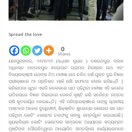
Spread the love
0
Shares
ଯାଜପୁରସଦର,: ୨୬/୫/୨୬ (ସନ୍ଧାନ ନ୍ୟୁଜ ) ଦଶରଥପୁର ବ୍ଲକ
ଅଧିନସ୍ତ ମଙ୍ଗଳପୁର ଵଜରାପାଟ ଗ୍ରାମର ନିରଞ୍ଜନ ନାଥ ଏବଂ
ବିଜୟଲକ୍ଷ୍ମୀ ନାଥଙ୍କ ଝିଅ ମନୀଷା ନାଥ ଚଳିତ ବର୍ଷ ଯୁକ୍ତ ଦୁଇ ବିଜ୍ଞାନ
ପରୀକ୍ଷାରେ ୯୫ ପ୍ରତିଶତ ମାର୍କ ରଖି ସଫଳତା ହାସଲ କରିଛନ୍ତି |
କନିକାପଡା ସ୍ଥିତ ଏସଜି କଲେଜରେ ପାଠ ପଢିଥିବା ମନୀଷା ଏହି କଲେଜ
ଇତିହାସରେ ବିଜ୍ଞାନ ବିଭାଗରେ ରେକର୍ଡ ସୃଷ୍ଟି କରି ସର୍ବୋଚ୍ଚ ନମ୍ବର
ରଖି କୃତକାର୍ୟ୍ଯ ହୋଇଛନ୍ତି| ଏହି ପରିପ୍ରେକ୍ଷୀରେ ତାଙ୍କୁ ସ୍ଥାନୀୟ
ଅଞ୍ଚଳର ଅନେକ ବୁଦ୍ଧିଜୀବୀ, ଶିକ୍ଷାବିତ ଶୁଭେଚ୍ଛା ଜଣାଇବା ସହ ପାଠ
ପଢିଥିବା କୋଚିଂ ସେଣ୍ଟର ତରଫରୁ ତାଙ୍କୁ ସମ୍ବର୍ଦ୍ଧିତ କରାଯାଇଛି|
ନ୍ୟୁକ୍ଲିୟସ କୋଚିଂ ସେଣ୍ଟରର ସମ୍ପାଦକ ଅଧ୍ୟାପକ ସତ୍ୟବ୍ରତ
ପୃଷ୍ଟିଙ୍କ ପୌରାହିତ୍ୱରେ ଆୟୋଜିତ ସମ୍ବର୍ଦ୍ଧନା କାର୍ଯ୍ୟକ୍ରମରେ