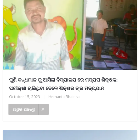
ପୁଣି କନ୍ଧମାଳ ରୁ ଆସିଲା ବିଦ୍ୟାଳୟ ରେ ମଦ୍ୟପ ଶିକ୍ଷକ:
ପରୀକ୍ଷା ଚାଲିଥିବା ବେଳେ ଶିକ୍ଷକ ଙ୍କ ମଦ୍ୟପାନ
October 15, 2023
|
Hemanta Bhainsa
ଅଧିକ ପଢନ୍ତୁ