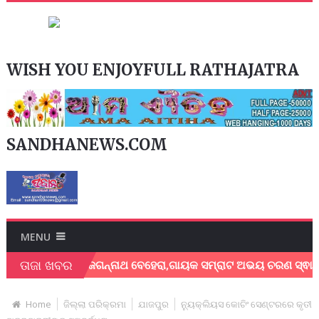
WISH YOU ENJOYFULL RATHAJATRA
SANDHANEWS.COM
MENU
ତାଜା ଖବର
କ ଶେଖର ଜଗନ୍ନାଥ ବେହେରା,ଗାୟକ ସମ୍ରାଟ ଅଭୟ ଚରଣ ସ୍ଵାଇଁଙ୍କ ଅଶ୍ରୁ
Home
ଜିଲ୍ଲା ପରିକ୍ରମା
ଯାଜପୁର
ନ୍ୟୁକ୍ଲିୟସ କୋଚିଂ ସେଣ୍ଟରରେ କୃତୀ