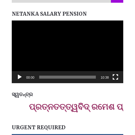
NETANKA SALARY PENSION
Video
Player
00:00
10:38
ସ୍ୱତନ୍ତ୍ର
ମନେ
ପ୍ରତ୍ନତ‌ତ୍ତ୍ୱବିଦ୍ ରମେଶ ପ୍ରସାଦ 
ପ
B
ପ
URGENT REQUIRED