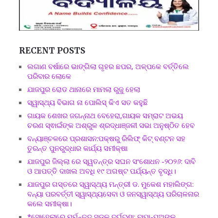
RECENT POSTS
ଲଗାଣ ବର୍ଷାରେ ଭାଙ୍ଗିଲା ଗୃହର ଛପର, ଅଳ୍ପକେ ବର୍ତ୍ତିଲେ
ପରିବାର ଲୋକେ
ଯାଜପୁର ରୋଡ ଥାନାରେ ମାମଲା ରୁଜୁ ହେଲା
ସ୍ୱାସ୍ଥ୍ୟ ବିଭାଗ ନା ପୋଲିସ୍ କିଏ ସତ କହୁଛି
ଗାୟକ ଶେଖର ଜଗନ୍ନାଥ ବେହେରା,ଗାୟକ ସମ୍ରାଟ ଅଭୟ
ଚରଣ ସ୍ଵାଇଁଙ୍କ ଅଶ୍ରୁଳ ଶ୍ରଦ୍ଧାଞ୍ଜଳୀ ସଭା ଅନୁଷ୍ଠିତ ହେବ
ବନ୍ୟାଞ୍ଚଳରେ ପ୍ରଶାସନ:ପକ୍ଷରୁ ରିଲିଫ୍ କିଟ୍ ବଣ୍ଟନ ସହ
ତୁରନ୍ତ ପୁନରୁଦ୍ଧାର କାର୍ଯ୍ୟ ସମୀକ୍ଷା
ଯାଜପୁର ଜିଲ୍ଲା ରେ ସ୍ୱତନ୍ତ୍ର ସଘନ ସଂଶୋଧନ -୨୦୨୬: ଦାବି
ଓ ଆପତ୍ତି ଦାଖଲ ଅବଧି ୧୯ ଅଗଷ୍ଟ ପର୍ଯ୍ୟନ୍ତ ବୃଦ୍ଧି।
ଯାଜପୁର ଗସ୍ତରେ ସ୍ୱାସ୍ଥ୍ୟ ମନ୍ତ୍ରୀ ଡ. ମୁକେଶ ମହାଲିଙ୍ଗ:
ବନ୍ୟା ପରବର୍ତ୍ତୀ ସ୍ୱାସ୍ଥ୍ୟସେବା ଓ ଜନସ୍ୱାସ୍ଥ୍ୟ ପରିଚାଳନାର
କଲେ ସମୀକ୍ଷା।
*ସୋହେଲାରେ ମର୍ମନ୍ତୁଦ ସଡ଼କ ଦୁର୍ଘଟଣା: ବାପା-ପୁଅଙ୍କ