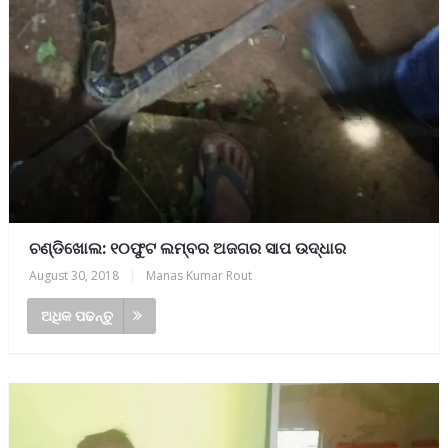
ଚଣ୍ଡିଖୋଲ: ୧୦ଫୁଟ ଲମ୍ବର ଅଜଗର ସାପ ଉଦ୍ଧାର
August 30, 2018
|
Manas Kumar Rout
ଅଧିକ ପଢନ୍ତୁ