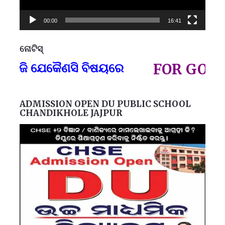
00:00
16:41
ନୋଟିସ୍
ପ୍
ଯେକୈଣସି ବିଷୟରେ
FOR GOVT AND 
ADMISSION OPEN DU PUBLIC SCHOOL
CHANDIKHOLE JAJPUR