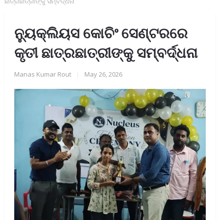
ଛାତ୍ରଛାତ୍ରୀଙ୍କୁ ସମ୍ବର୍ଦ୍ଧନା
ନ୍ୟୁକ୍ଲିୟସ କୋଚିଂ ସେଣ୍ଟରରେ
କୃତୀ ଛାତ୍ରଛାତ୍ରୀଙ୍କୁ ସମ୍ବର୍ଦ୍ଧନା
Manas Kumar Rout
|
May 26, 2026