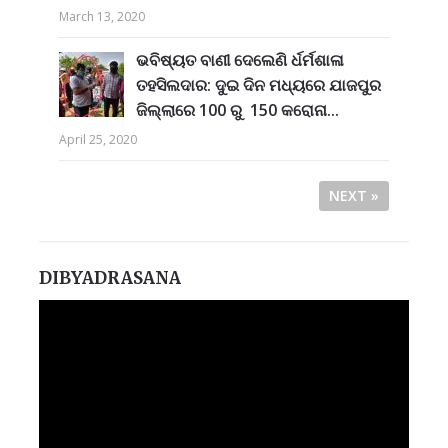
March 13, 2020
ଭବିଷ୍ୟତ ବାଣୀ ଦେଲେଣି ର୍ଧର୍ମଶାଳା
ତହସିଲଦାର: ଦୁଇ ଦିନ ମଧ୍ୟରେ ଯାଜପୁର
ଜିଲ୍ଲାରେ 100 ରୁ 150 କରୋନା...
April 25, 2020
NEXT »
DIBYADRASANA
Video
Player