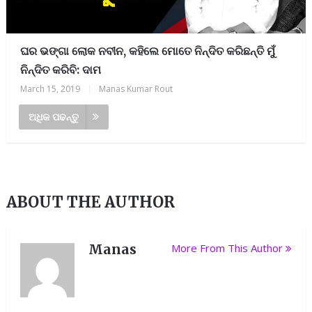
ଘର ଭଙ୍ଗା ଲୋକ ନବୀନ, କହିଲେ ମୋତେ ନିନ୍ଦିତ କରିଛନ୍ତି ମୁଁ
ନିନ୍ଦିତ କରିବି: ଦାମ
March 15, 2019
|
Manas Kumar Rout
ଅଧିକ ପଢନ୍ତୁ
ABOUT THE AUTHOR
Manas
More From This Author