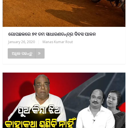
ଗୋପଛକରେ ୭୧ ତମ ସାଧାରଣତନ୍ତ୍ର ଦିବସ ପାଳନ
January 26, 2020
|
Manas Kumar Rout
ଅଧିକ ପଢନ୍ତୁ