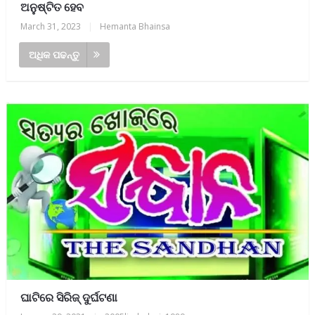
ଅନୁଷ୍ଟିତ ହେବ
March 31, 2023
|
Hemanta Bhainsa
ଅଧିକ ପଢନ୍ତୁ
ଘାଟିରେ ସିରିଜ୍ ଦୁର୍ଘଟଣା