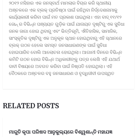
୨୦୧୨ ମସିହାର ଏକ ଜନସ୍ବାର୍ଥ ମାମଲାର ବିଚାର କରି ସ୍ଥାନୀୟ
ଅଞ୍ଚଳରେ ଏକ ବ୍ଲକ୍ ପ୍ରତିଷ୍ଠା ପାଇଁ ରହିଥିବା ନିର୍ଦ୍ଦେଶନାମାକୁ
କାର୍ଯ୍ୟକାରୀ କରିବା ପାଇଁ ମତ ପ୍ରକାଶ ପାଇଥିଲା। ଏହା ବାଦ୍ ୧୧/୧୨
ଜୋନ୍ ର ବିଭିନ୍ନ ପଞ୍ଚାୟତ ଗୁଡ଼ିକ ପାଇଁ ଯାତାୟତ ଦୃଷ୍ଟିରୁ ଏକ ସୁବିଧା
ଜନକ ଜାଗା ହୋଇ ଥିବାରୁ ଏବଂ ଭିତ୍ତିଭୂମି, ଐତିହାସିକ, ସାମାଜିକ,
ସାଂସ୍କୃତିକ ଦୃଷ୍ଟିରୁ ଏକ ଅନୁକୂଳ ସ୍ଥାନ ହୋଇଥିବାରୁ ଏହି ସ୍ଥାନରେ
ବ୍ଲକ୍ ଗଠନ ହେଲେ ସମସ୍ତ ଜନସାଧାରଣଙ୍କ ପାଇଁ ସୁବିଧା
ହୋଇପାରିବ ବୋଲି ଆଲୋଚନା ହୋଇଥିଲା। ଆଗାମୀ ଦିନରେ ବିଭିନ୍ନ
କମିଟି ଗଠନ ହୋଇ ବିଭିନ୍ନ ଅଧିକାରୀଙ୍କୁ ପତ୍ର ଲେଖି ଏହି ଯଥାର୍ଥ
ଦାବୀ ବିଷୟରେ ଅବଗତ କରିବା ପାଇଁ ନିଷ୍ପତି ହୋଇଥିଲା। ଏହି
ବୈଠକରେ ଅଞ୍ଚଳର ବହୁ ଜନସାଧାରଣ ଓ ବୃଦ୍ଧିଜୀବୀ ଉପସ୍ଥିତ
RELATED POSTS
ମାରୁତି କୃପା ପରିଷଦ ଆନୁକୁଲ୍ୟରେ ବିଶ୍ୱଶାନ୍ତି ମହାଯଜ୍ଞ