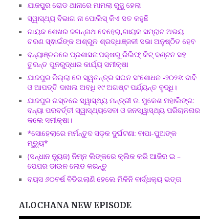
ଯାଜପୁର ରୋଡ ଥାନାରେ ମାମଲା ରୁଜୁ ହେଲା
ସ୍ୱାସ୍ଥ୍ୟ ବିଭାଗ ନା ପୋଲିସ୍ କିଏ ସତ କହୁଛି
ଗାୟକ ଶେଖର ଜଗନ୍ନାଥ ବେହେରା,ଗାୟକ ସମ୍ରାଟ ଅଭୟ
ଚରଣ ସ୍ଵାଇଁଙ୍କ ଅଶ୍ରୁଳ ଶ୍ରଦ୍ଧାଞ୍ଜଳୀ ସଭା ଅନୁଷ୍ଠିତ ହେବ
ବନ୍ୟାଞ୍ଚଳରେ ପ୍ରଶାସନ:ପକ୍ଷରୁ ରିଲିଫ୍ କିଟ୍ ବଣ୍ଟନ ସହ
ତୁରନ୍ତ ପୁନରୁଦ୍ଧାର କାର୍ଯ୍ୟ ସମୀକ୍ଷା
ଯାଜପୁର ଜିଲ୍ଲା ରେ ସ୍ୱତନ୍ତ୍ର ସଘନ ସଂଶୋଧନ -୨୦୨୬: ଦାବି
ଓ ଆପତ୍ତି ଦାଖଲ ଅବଧି ୧୯ ଅଗଷ୍ଟ ପର୍ଯ୍ୟନ୍ତ ବୃଦ୍ଧି।
ଯାଜପୁର ଗସ୍ତରେ ସ୍ୱାସ୍ଥ୍ୟ ମନ୍ତ୍ରୀ ଡ. ମୁକେଶ ମହାଲିଙ୍ଗ:
ବନ୍ୟା ପରବର୍ତ୍ତୀ ସ୍ୱାସ୍ଥ୍ୟସେବା ଓ ଜନସ୍ୱାସ୍ଥ୍ୟ ପରିଚାଳନାର
କଲେ ସମୀକ୍ଷା।
*ସୋହେଲାରେ ମର୍ମନ୍ତୁଦ ସଡ଼କ ଦୁର୍ଘଟଣା: ବାପା-ପୁଅଙ୍କ
ମୃତ୍ୟୁ*
(ସନ୍ଧାନ ନ୍ୟୁଜ) ନିମ୍ନ ଲିଙ୍କରେ କ୍ଲିକ କରି ଆଜିର ଇ –
ପେପର ଡାଉନ ଲୋଡ କରନ୍ତୁ
ବୟସ ୬୦ବର୍ଷ ବିତିଗଲାଣି ହେଲେ ମିଳିନି ବାର୍ଦ୍ଧକ୍ୟ ଭତ୍ତା
ALOCHANA NEW EPISODE