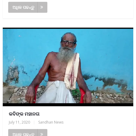
ଅଧିକ ପଢନ୍ତୁ
କବିଙ୍କ ମହାନତା
July 11, 2020
|
Sandhan News
ଅଧିକ ପଢନ୍ତୁ