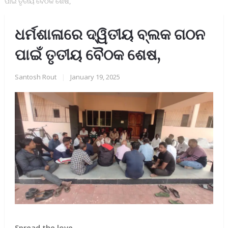
ପାଇଁ ତୃତୀୟ ବୈଠକ ଶେଷ,
ଧର୍ମଶାଳାରେ ଦ୍ୱିତୀୟ ବ୍ଲକ ଗଠନ
ପାଇଁ ତୃତୀୟ ବୈଠକ ଶେଷ,
Santosh Rout
|
January 19, 2025
Spread the love