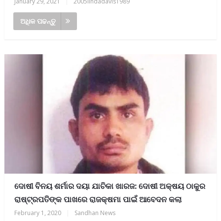
January 29, 2021
|
2005lindadavis1989
ଅଧିକ ପଢନ୍ତୁ
ଦୋଷୀ ବିନୟ ଶର୍ମାର ଦୟା ଯାଚିକା ଖାରଜ: ଦୋଷୀ ଅକ୍ଷୟ ଠାକୁର
ରାଷ୍ଟ୍ରପତିଙ୍କ ପାଖରେ ରାଜକ୍ଷମା ପାଇଁ ଆବେଦନ କଲା
February 1, 2020
|
Sandhan News