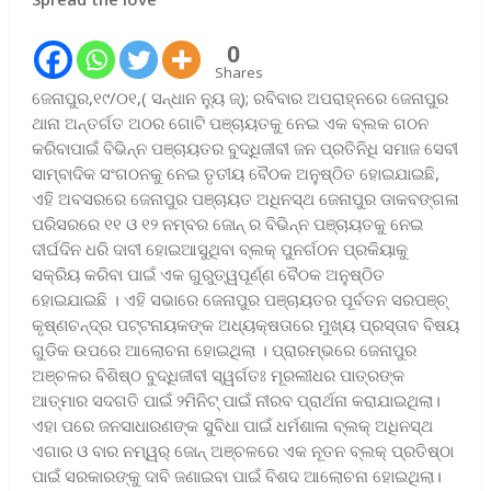
0
Shares
ଜେନାପୁର,୧୯/୦୧,( ସନ୍ଧାନ ନ୍ୟୁ ଜ୍); ରବିବାର ଅପରାହ୍ନରେ ଜେନାପୁର
ଥାନା ଅନ୍ତର୍ଗତ ଅଠର ଗୋଟି ପଞ୍ଚାୟତକୁ ନେଇ ଏକ ବ୍ଲକ ଗଠନ
କରିବାପାଇଁ ବିଭିନ୍ନ ପଞ୍ଚାୟତର ବୁଦ୍ଧିଜୀବୀ ଜନ ପ୍ରତିନିଧି ସମାଜ ସେବୀ
ସାମ୍ବାଦିକ ସଂଗଠନକୁ ନେଇ ତୃତୀୟ ବୈଠକ ଅନୁଷ୍ଠିତ ହୋଇଯାଇଛି,
ଏହି ଅବସରରେ ଜେନାପୁର ପଞ୍ଚାୟତ ଅଧିନସ୍ଥ ଜେନାପୁର ଡାକବଙ୍ଗଳା
ପରିସରରେ ୧୧ ଓ ୧୨ ନମ୍ବର ଜୋନ୍ ର ବିଭିନ୍ନ ପଞ୍ଚାୟତକୁ ନେଇ
ଦୀର୍ଘଦିନ ଧରି ଦାବୀ ହୋଇଆସୁଥିବା ବ୍ଲକ୍ ପୁନର୍ଗଠନ ପ୍ରକିୟାକୁ
ସକ୍ରିୟ କରିବା ପାଇଁ ଏକ ଗୁରୁତ୍ୱପୂର୍ଣ୍ଣ ବୈଠକ ଅନୁଷ୍ଠିତ
ହୋଇଯାଇଛି । ଏହି ସଭାରେ ଜେନାପୁର ପଞ୍ଚାୟତର ପୂର୍ବତନ ସରପଞ୍ଚ୍
କୃଷ୍ଣଚନ୍ଦ୍ର ପଟ୍ଟନାୟକଙ୍କ ଅଧ୍ୟକ୍ଷତାରେ ମୁଖ୍ୟ ପ୍ରସ୍ତାବ ବିଷୟ
ଗୁଡିକ ଉପରେ ଆଲୋଚନା ହୋଇଥିଲା । ପ୍ରାରମ୍ଭରେ ଜେନାପୁର
ଅଞ୍ଚଳର ବିଶିଷ୍ଠ ବୁଦ୍ଧିଜୀବୀ ସ୍ୱର୍ଗତଃ ମୂରଲୀଧର ପାତ୍ରଙ୍କ
ଆତ୍ମାର ସଦଗତି ପାଇଁ ୨ମିନିଟ୍ ପାଇଁ ନୀରବ ପ୍ରାର୍ଥନା କରାଯାଇଥିଲା।
ଏହା ପରେ ଜନସାଧାରଣଙ୍କ ସୁବିଧା ପାଇଁ ଧର୍ମଶାଳା ବ୍ଲକ୍ ଅଧିନସ୍ଥ
ଏଗାର ଓ ବାର ନମ୍ୱର୍ ଜୋନ୍ ଅଞ୍ଚଳରେ ଏକ ନୂତନ ବ୍ଲକ୍ ପ୍ରତିଷ୍ଠା
ପାଇଁ ସରକାରଙ୍କୁ ଦାବି ଜଣାଇବା ପାଇଁ ବିଶଦ ଆଲୋଚନା ହୋଇଥିଲା।