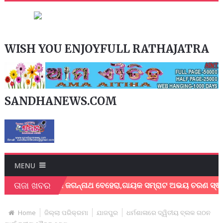
WISH YOU ENJOYFULL RATHAJATRA
SANDHANEWS.COM
MENU
ତାଜା ଖବର
ାୟକ ଶେଖର ଜଗନ୍ନାଥ ବେହେରା,ଗାୟକ ସମ୍ରାଟ ଅଭୟ ଚରଣ ସ୍ଵାଇଁଙ୍କ ଅଶ୍
Home
ଜିଲ୍ଲା ପରିକ୍ରମା
ଯାଜପୁର
ଧର୍ମଶାଳାରେ ଦ୍ୱିତୀୟ ବ୍ଲକ ଗଠନ