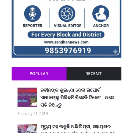
POPULAR
RECENT
ନବୀନଙ୍କ ଗୁଇନ୍ଦା ଦେଲା ରିପୋର୍ଟ
ଏମାନଙ୍କୁ ମିଳିବନି ବିଜେଡି ଟିକେଟ , ଥରେ
ପଢି ନିଅନ୍ତୁ
February 23, 2019
ମୃତ୍ୟୁ ସହ ଲଢୁଛି ଅଭିଲିପ୍ସା, ସହାୟତାର