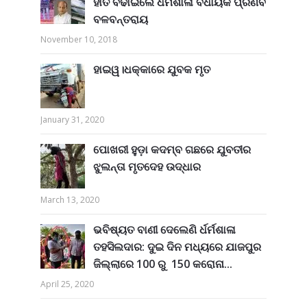
ହାତ ବଢାଇଲେ ଧର୍ମଶାଳା ବିଧାୟକ ପ୍ରଣବ
ବଳବନ୍ତରାୟ
November 10, 2018
ହାଇୱ।ଧକ୍କାରେ ଯୁବକ ମୃତ
January 31, 2020
ପୋଖରୀ ହୁଡ଼ା କଦମ୍ବ ଗଛରେ ଯୁବତୀର
ଝୁଲନ୍ତା ମୃତଦେହ ଉଦ୍ଧାର
March 13, 2020
ଭବିଷ୍ୟତ ବାଣୀ ଦେଲେଣି ର୍ଧର୍ମଶାଳା
ତହସିଲଦାର: ଦୁଇ ଦିନ ମଧ୍ୟରେ ଯାଜପୁର
ଜିଲ୍ଲାରେ 100 ରୁ 150 କରୋନା...
April 25, 2020