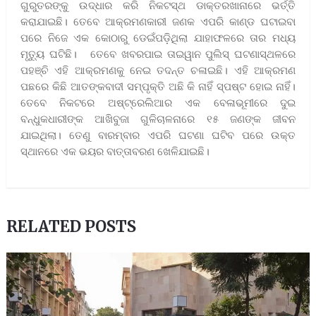
ଗୁରୁତରଙ୍କୁ ଉଦ୍ଧାର କରି ନିକଟସ୍ଥ ଡାକ୍ତରଖାନାରେ ଭର୍ତ୍ତି
କରାଯାଇଛି। ତେବେ ଆକ୍ରମଣକାରୀ ଜଣକ ଏପରି କାଣ୍ଡ ଘଟାଇବା
ପରେ ନିଜେ ଏକ କୋଠାରୁ ଡେଇଁପଡ଼ିଥିଲା ଯାହାଫଳରେ ତାର ମଧ୍ୟ
ମୃତ୍ୟୁ ଘଟିଛି। ତେବେ ଖବରପାଇ ତାଇୱାନ ପୁଲିସ୍ ଘଟଣାସ୍ଥଳରେ
ପହଞ୍ଚି ଏହି ଆକ୍ରମଣକୁ ନେଇ ତଦନ୍ତ ଚଳାଇଛି। ଏହି ଆକ୍ରମଣ
ପଛରେ କିଛି ଆତଙ୍କବାଦୀ ସମ୍ପୃକ୍ତି ଅଛି କି ନାହିଁ ସ୍ପଷ୍ଟ ହୋଇ ନାହିଁ।
ତେବେ ନିକଟରେ ଅଷ୍ଟ୍ରେଲିଆର ଏକ ବେଳାଭୂମୀରେ ଦୁଇ
ବନ୍ଧୁକଧାରୀଙ୍କ ଆଖିବୁଜା ଗୁଳିଚାଳନାରେ ୧୫ ଜଣଙ୍କ ଜୀବନ
ଯାଇଥିଲା। ତେଣୁ ବାରମ୍ବାର ଏପରି ଘଟଣା ଘଟିବ ପରେ ଉକ୍ତ
ସ୍ଥାନରେ ଏକ ଭୟର ବାତ୍ତାବରଣ ଖେଳିଯାଇଛି।
RELATED POSTS