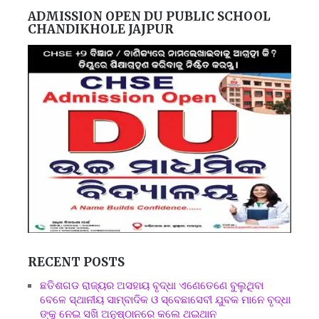
ADMISSION OPEN DU PUBLIC SCHOOL
CHANDIKHOLE JAJPUR
RECENT POSTS
ଛତିଶଗଡ ରାଜ୍ୟର ଅସହାୟ ବୃଦ୍ଧା ଏଣେତେଣେ ବୁଲୁଥିବା
ବେଳେ ସ୍ଥାନୀୟ ସାମ୍ବାଦିକ ଓ ସ୍ବେଛାସେବୀ ଯୁବକ ମାନେ ବୃଦ୍ଧା
ଙ୍କୁ ନେଇ ସଖି ଅନୁଷ୍ଠାନରେ କଲେ ଥଇଥାନ