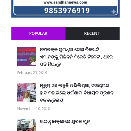
POPULAR
RECENT
ନବୀନଙ୍କ ଗୁଇନ୍ଦା ଦେଲା ରିପୋର୍ଟ
ଏମାନଙ୍କୁ ମିଳିବନି ବିଜେଡି ଟିକେଟ , ଥରେ
ପଢି ନିଅନ୍ତୁ
February 23, 2019
ମୃତ୍ୟୁ ସହ ଲଢୁଛି ଅଭିଲିପ୍ସା, ସହାୟତାର
ହାତ ବଢାଇଲେ ଧର୍ମଶାଳା ବିଧାୟକ ପ୍ରଣବ
ବଳବନ୍ତରାୟ
November 10, 2018
ହାଇୱ।ଧକ୍କାରେ ଯୁବକ ମୃତ