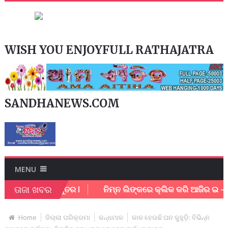
WISH YOU ENJOYFULL RATHAJATRA
SANDHANEWS.COM
MENU
ତାଜା ଖବର
ର୍ମଚାରି ଗୁରୁତର l
ନିମ୍ନ ଲିଙ୍କରେ କ୍ଲିକ କରି ଆଜିର ଇ – ପେପର
Home
ଜିଲ୍ଲା ପରିକ୍ରମା
କନ୍ଧମାଳ
କାଳ ହେଉଛି ଘନ କୁହୁଡ଼ି: ବିଭିନ୍ନ