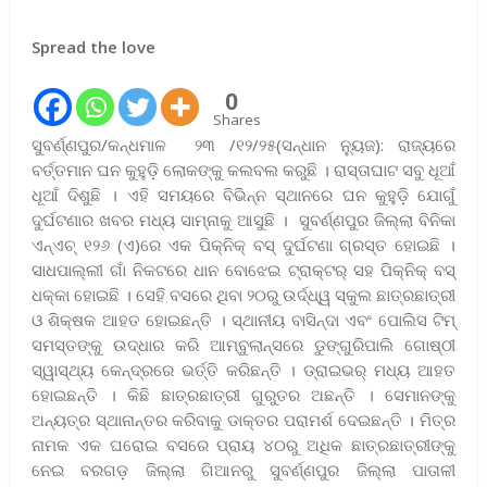
Spread the love
0
Shares
ସୁବର୍ଣ୍ଣପୁର/କନ୍ଧମାଳ ୨୩ /୧୨/୨୫(ସନ୍ଧାନ ନ୍ୟୁଜ): ରାଜ୍ୟରେ
ବର୍ତ୍ତମାନ ଘନ କୁହୁଡ଼ି ଲୋକଙ୍କୁ କଲବଲ କରୁଛି । ରାସ୍ତାଘାଟ ସବୁ ଧୂଆଁ
ଧୂଆଁ ଦିଶୁଛି । ଏହି ସମୟରେ ବିଭିନ୍ନ ସ୍ଥାନରେ ଘନ କୁହୁଡ଼ି ଯୋଗୁଁ
ଦୁର୍ଘଟଣାର ଖବର ମଧ୍ୟ ସାମ୍ନାକୁ ଆସୁଛି । ସୁବର୍ଣ୍ଣପୁର ଜିଲ୍ଲା ବିନିକା
ଏନ୍‌ଏଚ୍ ୧୨୬ (ଏ)ରେ ଏକ ପିକ୍‌ନିକ୍‌ ବସ୍ ଦୁର୍ଘଟଣା ଗ୍ରସ୍ତ ହୋଇଛି ।
ସାଧପାଲ୍ଲୀ ଗାଁ ନିକଟରେ ଧାନ ବୋଝେଇ ଟ୍ରାକ୍ଟର୍ ସହ ପିକ୍‌ନିକ୍‌ ବସ୍
ଧକ୍କା ହୋଇଛି । ସେହି ବସରେ ଥିବା ୨୦ରୁ ଉର୍ଦ୍ଧ୍ୱ ସ୍କୁଲ ଛାତ୍ରଛାତ୍ରୀ
ଓ ଶିକ୍ଷକ ଆହତ ହୋଇଛନ୍ତି । ସ୍ଥାନୀୟ ବାସିନ୍ଦା ଏବଂ ପୋଲିସ ଟିମ୍
ସମସ୍ତଙ୍କୁ ଉଦ୍ଧାର କରି ଆମ୍ବୁଲାନ୍ସରେ ଡୁଙ୍ଗୁରିପାଲି ଗୋଷ୍ଠୀ
ସ୍ୱାସ୍ଥ୍ୟ କେନ୍ଦ୍ରରେ ଭର୍ତ୍ତି କରିଛନ୍ତି । ଡ୍ରାଇଭର୍ ମଧ୍ୟ ଆହତ
ହୋଇଛନ୍ତି । କିଛି ଛାତ୍ରଛାତ୍ରୀ ଗୁରୁତର ଅଛନ୍ତି । ସେମାନଙ୍କୁ
ଅନ୍ୟତ୍ର ସ୍ଥାନାନ୍ତର କରିବାକୁ ଡାକ୍ତର ପରାମର୍ଶ ଦେଇଛନ୍ତି । ମିତ୍ର
ନାମକ ଏକ ଘରୋଇ ବସରେ ପ୍ରାୟ ୪୦ରୁ ଅଧିକ ଛାତ୍ରଛାତ୍ରୀଙ୍କୁ
ନେଇ ବରଗଡ଼ ଜିଲ୍ଲା ଗିଆନରୁ ସୁବର୍ଣ୍ଣପୁର ଜିଲ୍ଲା ପାତାଳୀ