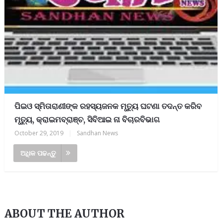
ପିଇଓ ସ୍ମିତାରାଣୀଙ୍କ ରହସ୍ୟଜନକ ମୃତ୍ୟୁ ଘଟଣା ତଦନ୍ତ କରିବ
ମୃତ୍ୟୁ, କ୍ରାଇମବ୍ରାଞ୍ଚ, ସିବିଆଇ ନା ବିଚାରବିଭାଗ
October 29, 2019
|
Sandhan News
ଅଧିକ ପଢନ୍ତୁ
ABOUT THE AUTHOR