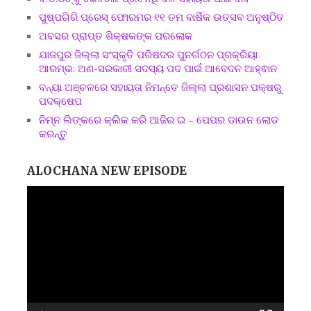
ପୁଷ୍ପଗିରି ପ୍ରେସ୍ ଫୋରମର ୧୧ ତମ ବାର୍ଷିକ ଉତ୍ସବ ଅନୁଷ୍ଠିତ
ଅବସର ପ୍ରାପ୍ତ ଶିକ୍ଷକଙ୍କ ପରଲୋକ
ଯାଜପୁର ଜିଲ୍ଲା ସଂସ୍କୃତି ପରିଷଦର ପୁନର୍ଗଠନ ପ୍ରକ୍ରିୟା
ଆରମ୍ଭ: ଅଣ-ସରକାରୀ ସଦସ୍ୟ ପଦ ପାଇଁ ଆବେଦନ ଆହ୍ଵାନ
ବନ୍ୟା ଅଞ୍ଚଳରେ ସହାୟତା ନିମନ୍ତେ ଜିଲ୍ଲା ପ୍ରଶାସନ ପକ୍ଷରୁ
ପଦକ୍ଷେପ
ନିମ୍ନ ଲିଙ୍କରେ କ୍ଲିକ କରି ଆଜିର ଇ – ପେପର ଡାଉନ ଲୋଡ
କରନ୍ତୁ
ALOCHANA NEW EPISODE
Video
Player