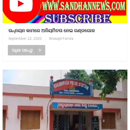
ଉନ୍ନୟନ କାମରେ ଅନିୟମିତତା ନେଇ ଗଣ୍ଡଗୋଳ
September 22, 2020
|
Biswajit Parida
ଅଧିକ ପଢନ୍ତୁ