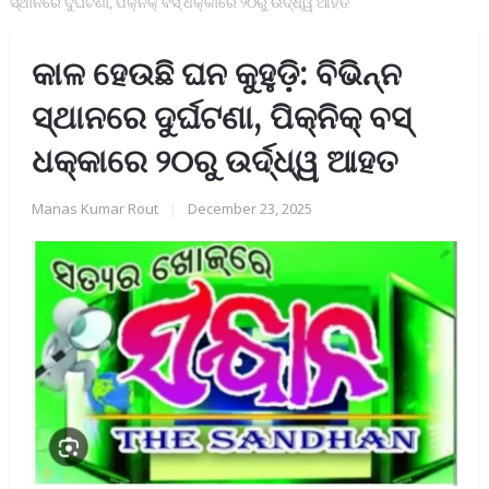
ସ୍ଥାନରେ ଦୁର୍ଘଟଣା, ପିକ୍‌ନିକ୍‌ ବସ୍ ଧକ୍କାରେ ୨୦ରୁ ଉର୍ଦ୍ଧ୍ୱ ଆହତ
କାଳ ହେଉଛି ଘନ କୁହୁଡ଼ି: ବିଭିନ୍ନ
ସ୍ଥାନରେ ଦୁର୍ଘଟଣା, ପିକ୍‌ନିକ୍‌ ବସ୍
ଧକ୍କାରେ ୨୦ରୁ ଉର୍ଦ୍ଧ୍ୱ ଆହତ
Manas Kumar Rout
|
December 23, 2025