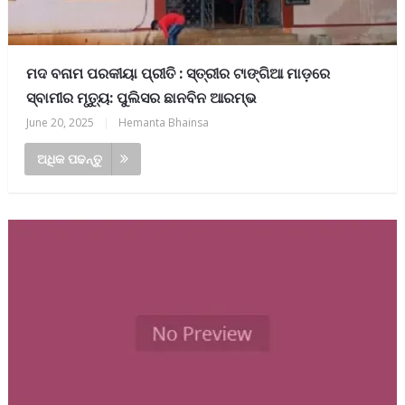
ମଦ ବନାମ ପରକୀୟା ପ୍ରୀତି : ସ୍ତ୍ରୀର ଟାଙ୍ଗିଆ ମାଡ଼ରେ
ସ୍ବାମୀର ମୃତ୍ୟୁ: ପୁଲିସର ଛାନବିନ ଆରମ୍ଭ
June 20, 2025
|
Hemanta Bhainsa
ଅଧିକ ପଢନ୍ତୁ