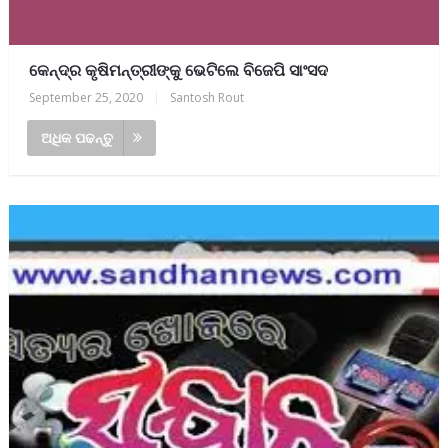
କେନ୍ଦ୍ର କୃଷିମନ୍ତ୍ରୀଙ୍କୁ ଭେଟିଲେ ବିଜେପି ସାଂସଦ
September 25, 2020
|
Santosh Rout
ଅଧିକ ପଢନ୍ତୁ