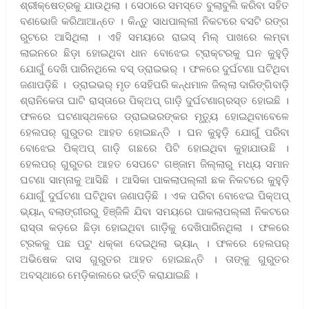
ଶ୍ରୀକ୍ଷେତ୍ରକୁ ଯାଉଥିଲା । ସେଠାରେ ସମସ୍ତେ ବୁଲାବୁଲି କରିବା ସହିତ
ବଣଭୋଜି କରିଥାଆନ୍ତେ । କିନ୍ତୁ ସାଧପାଲ୍ଲୀ ନିକଟରେ ବସଟି ରଙ୍ଗ
ରୁଟରେ ଆସିଥିଲା । ଏହି ସମୟରେ ରାଇସ୍ ମିଲ୍ ପାଖରେ ଲମ୍ବା
ଲାଇନରେ ଛିଡ଼ା ହୋଇଥିବା ଧାନ ବୋଝେଇ ଟ୍ରାକ୍ଟରକୁ ଘନ କୁହୁଡ଼ି
ଯୋଗୁଁ ଦେଖି ପାରିନଥିଲେ ବସ୍ ଡ୍ରାଇଭର୍ । ଫଳରେ ଦୁର୍ଘଟଣା ଘଟିଥିବା
ଜଣାପଡ଼ିଛି । ଡ୍ରାଇଭର୍ ମୃତ ସେହିପରି କନ୍ଧମାଳ ଜିଲ୍ଲା ଦାରିଙ୍ଗିବାଡ଼ି
ଶ୍ରାନିକେତା ଘାଟି ରାସ୍ତାରେ ପିକ୍‌ଅପ୍‌ ଗାଡ଼ି ଦୁର୍ଘଟଣାଗ୍ରସ୍ତ ହୋଇଛି ।
ଫଳରେ ଘଟଣାସ୍ଥଳରେ ଡ୍ରାଇଭରଙ୍କର ମୃତ୍ୟୁ ହୋଇଥିବାବେଳେ
ହେଲପର୍ ଗୁରୁତର ଆହତ ହୋଇଛନ୍ତି । ଘନ କୁହୁଡ଼ି ଯୋଗୁଁ ପରିବା
ବୋଝେଇ ପିକ୍‌ଅପ୍‌ ଗାଡ଼ି ଗଛରେ ପିଟି ହୋଇଥିବା କୁହାଯାଉଛି ।
ହେଲପର୍ ଗୁରୁତର ଆହତ ସେପଟେ ଗଞ୍ଜାମ ଜିଲ୍ଲାରୁ ମଧ୍ୟ ସମାନ
ଘଟଣା ସାମ୍ନାକୁ ଆସିଛି । ଆସିକା ପାକଲାପଲ୍ଲୀ ଛକ ନିକଟରେ କୁହୁଡ଼ି
ଯୋଗୁଁ ଦୁର୍ଘଟଣା ଘଟିଥିବା ଜଣାପଡ଼ିଛି । ଏକ ପରିବା ବୋଝେଇ ପିକ୍‌ଅପ୍‌
ଭ୍ୟାନ୍ ବଲାଙ୍ଗୀରରୁ ହିଞ୍ଜିଳି ଯିବା ସମୟରେ ପାକଲାପଲ୍ଲୀ ନିକଟରେ
ରାସ୍ତା କଡ଼ରେ ଛିଡ଼ା ହୋଇଥିବା ଗାଡ଼ିକୁ ଦେଖିପାରିନଥିଲା । ଫଳରେ
ଟ୍ରକକୁ ପଛ ପଟୁ ଧକ୍କା ଦେଇଥିଲା ଭ୍ୟାନ୍ । ଫଳରେ ହେଲପର୍
ଅଭିଷେକ ଦାସ ଗୁରୁତର ଆହତ ହୋଇଛନ୍ତି । ତାଙ୍କୁ ଗୁରୁତର
ଅବସ୍ଥାରେ ମେଡ଼ିକାଲରେ ଭର୍ତ୍ତି କରାଯାଇଛି ।