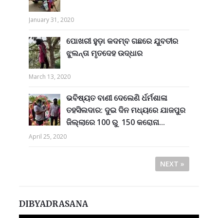
January 31, 2020
ପୋଖରୀ ହୁଡ଼ା କଦମ୍ବ ଗଛରେ ଯୁବତୀର
ଝୁଲନ୍ତା ମୃତଦେହ ଉଦ୍ଧାର
March 13, 2020
ଭବିଷ୍ୟତ ବାଣୀ ଦେଲେଣି ର୍ଧର୍ମଶାଳା
ତହସିଲଦାର: ଦୁଇ ଦିନ ମଧ୍ୟରେ ଯାଜପୁର
ଜିଲ୍ଲାରେ 100 ରୁ 150 କରୋନା...
April 25, 2020
NEXT »
DIBYADRASANA