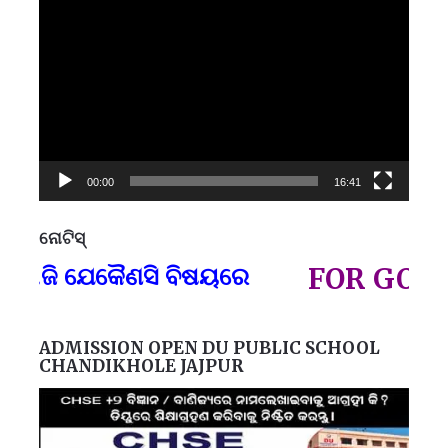
Video
Player
00:00
16:41
ନୋଟିସ୍
ପ୍
ି ଯେକୈଣସି ବିଷୟରେ
FOR GOVT AND
ADMISSION OPEN DU PUBLIC SCHOOL
CHANDIKHOLE JAJPUR