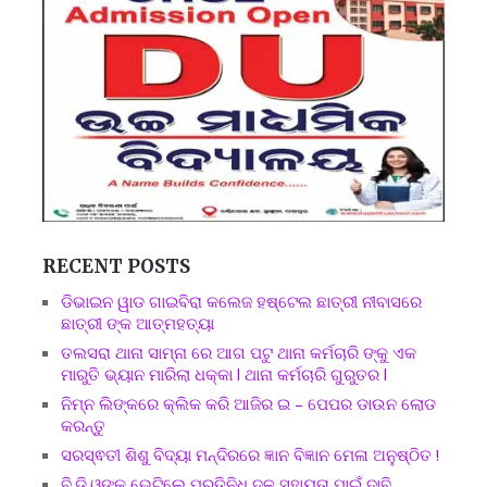
RECENT POSTS
ଡିଭାଇନ ୱାଡ ଗାଇବିରା କଲେଜ ହଷ୍ଟେଲ ଛାତ୍ରୀ ନୀବାସରେ
ଛାତ୍ରୀ ଙ୍କ ଆତ୍ମହତ୍ୟା
ତଲସରା ଥାନା ସାମ୍ନା ରେ ଆଗ ପଟୁ ଥାନା କର୍ମଚାରି ଙ୍କୁ ଏକ
ମାରୁତି ଭ୍ୟାନ ମାରିଲା ଧକ୍କା l ଥାନା କର୍ମଚାରି ଗୁରୁତର l
ନିମ୍ନ ଲିଙ୍କରେ କ୍ଲିକ କରି ଆଜିର ଇ – ପେପର ଡାଉନ ଲୋଡ
କରନ୍ତୁ
ସରସ୍ଵତୀ ଶିଶୁ ବିଦ୍ୟା ମନ୍ଦିରରେ ଜ୍ଞାନ ବିଜ୍ଞାନ ମେଳା ଅନୁଷ୍ଠିତ !
ବି.ଡି.ଓଙ୍କୁ ଭେଟିଲେ ପ୍ରତିନିଧି ଦଳ ସହାୟତା ପାଇଁ ଦାବି