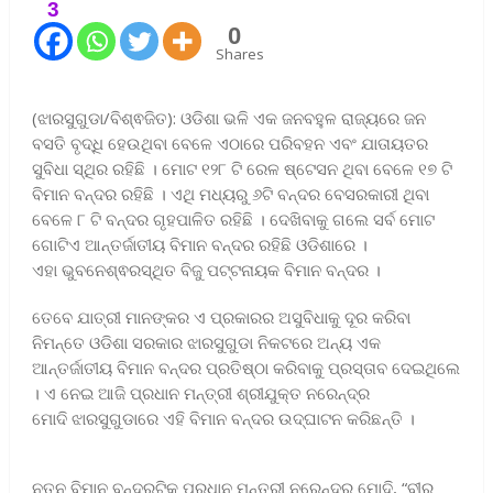
3
0
Shares
(ଝାରସୁଗୁଡା/ବିଶ୍ଵଜିତ): ଓଡିଶା ଭଳି ଏକ ଜନବହୁଳ ରାଜ୍ୟରେ ଜନ
ବସତି ବୃଦ୍ଧି ହେଉଥିବା ବେଳେ ଏଠାରେ ପରିବହନ ଏବଂ ଯାତାୟତର
ସୁବିଧା ସ୍ଥିର ରହିଛି । ମୋଟ ୧୨୮ ଟି ରେଳ ଷ୍ଟେସନ ଥିବା ବେଳେ ୧୭ ଟି
ବିମାନ ବନ୍ଦର ରହିଛି । ଏଥି ମଧ୍ୟରୁ ୬ଟି ବନ୍ଦର ବେସରକାରୀ ଥିବା
ବେଳେ ୮ ଟି ବନ୍ଦର ଗୃହପାଳିତ ରହିଛି । ଦେଖିବାକୁ ଗଲେ ସର୍ବ ମୋଟ
ଗୋଟିଏ ଆନ୍ତର୍ଜାତୀୟ ବିମାନ ବନ୍ଦର ରହିଛି ଓଡିଶାରେ ।
ଏହା ଭୁବନେଶ୍ଵରସ୍ଥିତ ବିଜୁ ପଟ୍ଟନାୟକ ବିମାନ ବନ୍ଦର ।
ତେବେ ଯାତ୍ରୀ ମାନଙ୍କର ଏ ପ୍ରକାରର ଅସୁବିଧାକୁ ଦୂର କରିବା
ନିମନ୍ତେ ଓଡିଶା ସରକାର ଝାରସୁଗୁଡା ନିକଟରେ ଅନ୍ୟ ଏକ
ଆନ୍ତର୍ଜାତୀୟ ବିମାନ ବନ୍ଦର ପ୍ରତିଷ୍ଠା କରିବାକୁ ପ୍ରସ୍ତାବ ଦେଇଥିଲେ
। ଏ ନେଇ ଆଜି ପ୍ରଧାନ ମନ୍ତ୍ରୀ ଶ୍ରୀଯୁକ୍ତ ନରେନ୍ଦ୍ର
ମୋଦି ଝାରସୁଗୁଡାରେ ଏହି ବିମାନ ବନ୍ଦର ଉଦ୍ଘାଟନ କରିଛନ୍ତି ।
ନୂତନ ବିମାନ ବନ୍ଦରଟିକୁ ପ୍ରଧାନ ମନ୍ତ୍ରୀ ନରେନ୍ଦ୍ର ମୋଦି, “ବୀର