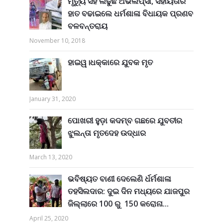
ମୃତ୍ୟୁ ସହ ଲଢୁଛି ଅଭିଲିପ୍ସା, ସହାୟତାର
ହାତ ବଢାଇଲେ ଧର୍ମଶାଳା ବିଧାୟକ ପ୍ରଣବ
ବଳବନ୍ତରାୟ
November 10, 2018
ହାଇୱ।ଧକ୍କାରେ ଯୁବକ ମୃତ
January 31, 2020
ପୋଖରୀ ହୁଡ଼ା କଦମ୍ବ ଗଛରେ ଯୁବତୀର
ଝୁଲନ୍ତା ମୃତଦେହ ଉଦ୍ଧାର
March 13, 2020
ଭବିଷ୍ୟତ ବାଣୀ ଦେଲେଣି ର୍ଧର୍ମଶାଳା
ତହସିଲଦାର: ଦୁଇ ଦିନ ମଧ୍ୟରେ ଯାଜପୁର
ଜିଲ୍ଲାରେ 100 ରୁ 150 କରୋନା...
April 25, 2020