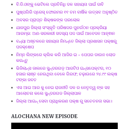
ବି.ଡି.ଓଙ୍କୁ ଭେଟିଲେ ପ୍ରତିନିଧି ଦଳ ସହାୟତା ପାଇଁ ଦାବି
ପୁଷ୍ପଗିରି ପ୍ରେସ୍ ଫୋରମର ୧୧ ତମ ବାର୍ଷିକ ଉତ୍ସବ ଅନୁଷ୍ଠିତ
ଅବସର ପ୍ରାପ୍ତ ଶିକ୍ଷକଙ୍କ ପରଲୋକ
ଯାଜପୁର ଜିଲ୍ଲା ସଂସ୍କୃତି ପରିଷଦର ପୁନର୍ଗଠନ ପ୍ରକ୍ରିୟା
ଆରମ୍ଭ: ଅଣ-ସରକାରୀ ସଦସ୍ୟ ପଦ ପାଇଁ ଆବେଦନ ଆହ୍ଵାନ
ବନ୍ୟା ଅଞ୍ଚଳରେ ସହାୟତା ନିମନ୍ତେ ଜିଲ୍ଲା ପ୍ରଶାସନ ପକ୍ଷରୁ
ପଦକ୍ଷେପ
ନିମ୍ନ ଲିଙ୍କରେ କ୍ଲିକ କରି ଆଜିର ଇ – ପେପର ଡାଉନ ଲୋଡ
କରନ୍ତୁ
ଭିଜିଲାନ୍ସ ଜାଲରେ ସୁନ୍ଦରଗଡ଼ ଆରଟିଓ ଇନ୍ସପେକ୍ଟର, ୧୦
ହଜାର ଲାଞ୍ଚ ନେଉଥିବା ବେଳେ ଗିରଫ; ଚଢ଼ାଉରେ ୨୪.୯୯ ଲକ୍ଷ
ଟଙ୍କା ଜବତ
ଏସ ଆଇ ଆର କୁ ନେଇ ରାଜନୀତି ଦଳ ର ନେତୃତ୍ୱ ଙ୍କ ସହ
ଆଲୋଚନା କଲେ ସୁନ୍ଦରଗଡ ଜିଲ୍ଲାପାଳ
ଜିଲ୍ଲା ଆଇନ୍ ସେବା ପ୍ରାଧିକରଣ ପକ୍ଷ ରୁ ସଚେତନତା ସଭା।
ALOCHANA NEW EPISODE
Video