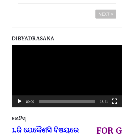
NEXT »
DIBYADRASANA
Video
Player
00:00
16:41
ନୋଟିସ୍
ପ୍
ପ.ଜି ଯେକୈଣସି ବିଷୟରେ
FOR GOVT A