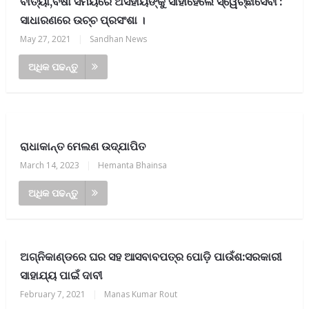
ବାତ୍ୟା,ବର୍ଷା ସମୟରେ ଅସହାୟଙ୍କୁ ସାହାହେଲେ ସ୍ୱେଚ୍ଛାସେବୀ :
ସାଧାରଣରେ ଉଚ୍ଚ ପ୍ରସଂଶା ।
May 27, 2021
|
Sandhan News
ଅଧିକ ପଢନ୍ତୁ
ରାଧାକାନ୍ତ ମେଲଣ ଉଦ୍‌ଯାପିତ
March 14, 2023
|
Hemanta Bhainsa
ଅଧିକ ପଢନ୍ତୁ
ଅଗ୍ନିକାଣ୍ଡରେ ଘର ସହ ଆସବାବପତ୍ର ପୋଡ଼ି ପାଉଁଶ:ସରକାରୀ
ସାହାଯ୍ୟ ପାଇଁ ଦାବୀ
February 7, 2021
|
Manas Kumar Rout