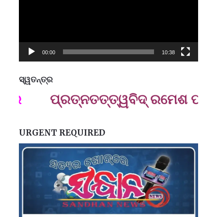
00:00
10:38
ସ୍ୱତନ୍ତ୍ର
ମନେ
ପ୍ରତ୍ନତ‌ତ୍ତ୍ୱବିଦ୍ ରମେଶ ପ୍ରସା
ପ
B
ପ
URGENT REQUIRED