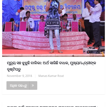
ମୃତ୍ୟୁ ସହ ଝୁଝୁଛି ବାଳିକା: ଅର୍ଥ ସାଜିଛି ବାଧକ, ମୁଖ୍ୟମନ୍ତ୍ରୀଙ୍କ
ଦୃଷ୍ଟିପଡୁ
November 9, 2018
|
Manas Kumar Rout
ଅଧିକ ପଢନ୍ତୁ