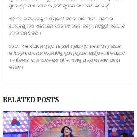
ସୁରେନ୍ଦ୍ର ସାଏ ବିମାନ ବନ୍ଦର” ରୂପରେ ନାମକରଣ କରିଛନ୍ତି ।
ଏହି ବିମାନ ବନ୍ଦରକୁ କାର୍ଯ୍ୟକାରୀ କରିବା ପାଇଁ ଓଡିଶା ସରକାର
ରାଜସ୍ଵରୁ ୧୨୦ ଏକର ଜମି ସହିତ ୭୫ କୋଟି ଟଙ୍କା ମଞ୍ଜୁରୀ କରିଛନ୍ତି
ବୋଲି ଜଣ ପଡିଛି ।
ତେବେ ଏକ ସଭାରେ ମୁଖ୍ୟ ମନ୍ତ୍ରୀ ଶ୍ରୀଯୁକ୍ତ ନବୀନ ପଟ୍ଟନାୟକ
କହିଛନ୍ତି ଯେ ବିମାନ ବନ୍ଦରଟିକୁ ସୂଚାରୁ ରୂପରେ କାର୍ଯ୍ୟକାରୀ କରାଯାଉ
। ବର୍ଷତମାମ ଯାହା ଆରକ୍ଷଣ ରହିବା ଏହାକୁ ରାଜ୍ୟ ସରକାର ଭରଣ
କରିବେ।
RELATED POSTS