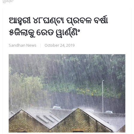
ୱାର୍ଣ୍ଣିଂ
ଆହୁରୀ ୪୮ଘଣ୍ଟା ପ୍ରବଳ ବର୍ଷା
୫ଜିଲାକୁ ରେଡ ୱାର୍ଣ୍ଣିଂ
Sandhan News
|
October 24, 2019