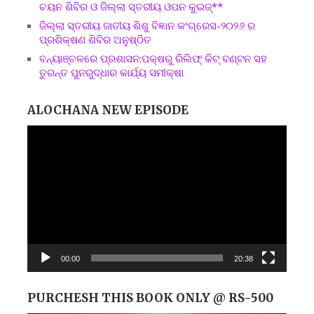
ଚୟନ ଶିବିର ଓ ଜିଲ୍ଲା ସ୍ତରୀୟ ଓପନ କୁଇଜ୍**
ଜିଲ୍ଲା ସ୍ତରୀୟ ଜାତୀୟ ଶିଶୁ ବିଜ୍ଞାନ କଂଗ୍ରେସ-୨୦୨୬ ର
ପ୍ରଶିକ୍ଷଣ ଶିବିର ଅନୁଷ୍ଠିତ
ବନ୍ୟାଞ୍ଚଳରେ ପ୍ରଶାସନ:ପକ୍ଷରୁ ରିଲିଫ୍ କିଟ୍ ବଣ୍ଟନ ସହ
ତୁରନ୍ତ ପୁନରୁଦ୍ଧାର କାର୍ଯ୍ୟ ସମୀକ୍ଷା
ALOCHANA NEW EPISODE
Video
Player
00:00
20:38
PURCHESH THIS BOOK ONLY @ RS-500