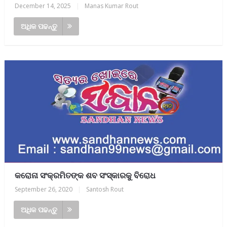
December 14, 2025
|
Manas Kumar Rout
ଅଧିକ ପଢନ୍ତୁ
କରୋନା ସଂକ୍ରମିତଙ୍କ ଶବ ସଂସ୍କାରକୁ ବିରୋଧ
September 26, 2020
|
Santosh Rout
ଅଧିକ ପଢନ୍ତୁ