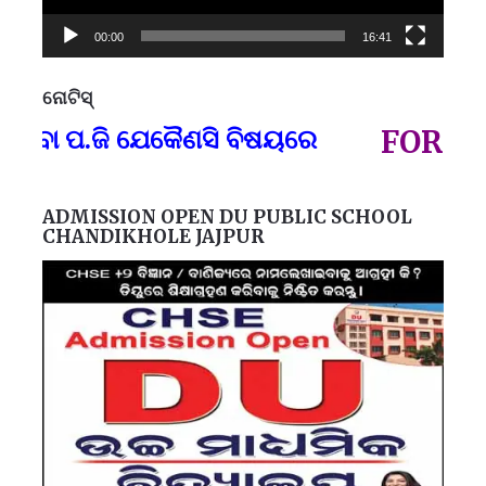
00:00
16:41
ନୋଟିସ୍
ପ୍
 ପ.ଜି ଯେକୈଣସି ବିଷୟରେ
FOR GOVT 
ADMISSION OPEN DU PUBLIC SCHOOL
CHANDIKHOLE JAJPUR