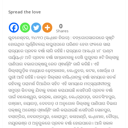
Spread the love
0
Shares
ଭୁବନେଶ୍ବର, ୨୪/୧୦ (ସନ୍ଧାନ ନିଉଜ) : ବଙ୍ଗୋପସାଗରରେ ସୃଷ୍ଟି
ହୋଇଥିବା ଘୂର୍ଣ୍ଣିବଳୟ ଲଘୁଚାପରେ ପରିଣତ ହେବା ଫଳରେ ସାରା
ରାଜ୍ୟରେ ପ୍ରବଳ ବର୍ଷା ଲାଗି ରହିଛି। ରାଜ୍ୟରେ ଆସନ୍ତା ୪୮ ଘଣ୍ଟା
ପର୍ୟ୍ୟନ୍ତ ଅତି ପ୍ରବଳ ବର୍ଷା ସମ୍ଭାବନାକୁ ଦେଖି ଗୁରୁବାର ୫ଟି ଜିଲ୍ଲାକୁ
ପାଣିପାଗ ବଭାଗପକ୍ଷରୁ ରେଡ ଓ୍ଵାର୍ଣ୍ଣିଂ ଜାରି କରିଛି। ଏହି
ଜିଲ୍ଲାଗୁଡ଼ିକ ମଧ୍ୟରେ ଢ଼େଙ୍କାନାଳ, କେନ୍ଦୁଝର, କଟକ, ଖୋର୍ଦ୍ଧା ଓ
ପୁରୀ ଆଦି ରହିଛି। ଉକ୍ତ ଜିଲ୍ଲାର ବାସିନ୍ଦାଙ୍କୁ ବର୍ଷା ସମୟରେ ସତର୍କ
ରହିବାକୁ ପରାମର୍ଶ ଦିଆଯିବା ସହିତ ଏହି ସମୟରେ ମତ୍ସ୍ୟଜୀବୀଙ୍କୁ
ସମୁଦ୍ର ଭିତରକୁ ଯିବାକୁ ବାରଣ କରାଯାଇଛି।ସେହିପରି ପ୍ରବଳ ବର୍ଷା
ପାଇଁ ବାଲେଶ୍ୱର, ଭଦ୍ରକ, ଯାଜପୁର, କେନ୍ଦ୍ରାପଡ଼ା, ଜଗତସିଂହପୁର,
ଗଞ୍ଜାମ, ନୟାଗଡ଼, ଦେବଗଡ଼ ଓ ଅନୁଗୋଳ ଜିଲ୍ଲାକୁ ପାଣିପାଗ ବିଭାଗ
ପକ୍ଷରୁ ଅରେଞ୍ଜ ଓ୍ଵାର୍ଣ୍ଣିଂ ଜାରି କରାଯାଇଛି।ସେହିପରି ସୋନପୁର,
ବଲାଙ୍ଗିର, ନବରଙ୍ଗପୁର, କୋରାପୁଟ, କଳାହାଣ୍ଡି, କନ୍ଧମାଳ, ବୌଦ୍ଧ,
ମୟୂରଭଞ୍ଜ ଓ ଅନୁଗୁଳରେ ପ୍ରବଳ ବର୍ଷା ହୋଇପାରେ। ଆଜି ସକାଳ