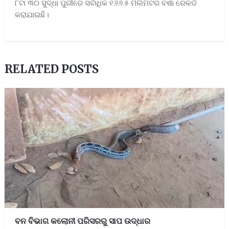
୮ଟା ୩୦ ସୁଦ୍ଧା ପୁରୀରେ ସର୍ବାଧିକ ୧୬୬.୫ ମିଲିମିଟର ବର୍ଷା ରେକର୍ଡ
କରାଯାଇଛି।
RELATED POSTS
ବନ ବିଭାଗ କଲୋନୀ ପରିସରରୁ ସାପ ଉଦ୍ଧାର