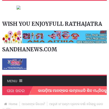
WISH YOU ENJOYFULL RATHAJATRA
SANDHANEWS.COM
MENU
ତାଜା ଖବର
ତୁତି ବୈଠକ.
କାଉଡ଼ିଆ ମାନଙ୍କର ଲମ୍ବାଧାଡି ଶିବ ମନ୍ଦିରକୁ
Home
ଆପଣଙ୍କ ରିପୋର୍ଟ
ଆହୁରୀ ୪୮ଘଣ୍ଟା ପ୍ରବଳ ବର୍ଷା ୫ଜିଲାକୁ ରେଡ