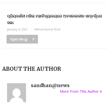
ପ୍ରିୟଦର୍ଶନୀ ମହିଳା ମହାବିଦ୍ୟାଳୟରେ ଅବସରକାଳୀନ ସମ୍ବର୍ଦ୍ଧନା
ସଭା
January 4, 2021
|
Manas Kumar Rout
ଅଧିକ ପଢନ୍ତୁ
ABOUT THE AUTHOR
sandhan@news
More From This Author