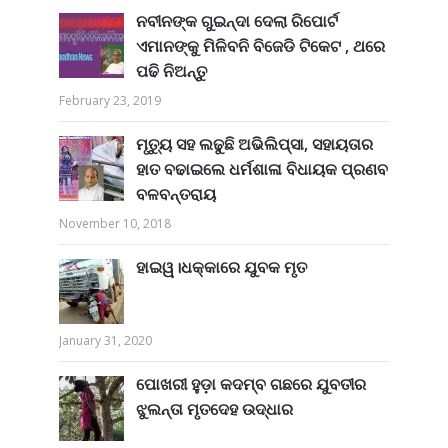
ନବୀନଙ୍କ ଗୁଇନ୍ଦା ଦେଲା ରିପୋର୍ଟ
ଏମାନଙ୍କୁ ମିଳିବନି ବିଜେଡି ଟିକେଟ , ଥରେ
ପଢି ନିଅନ୍ତୁ
February 23, 2019
ମୃତ୍ୟୁ ସହ ଲଢୁଛି ଅଭିଲିପ୍ସା, ସହାୟତାର
ହାତ ବଢାଇଲେ ଧର୍ମଶାଳା ବିଧାୟକ ପ୍ରଣବ
ବଳବନ୍ତରାୟ
November 10, 2018
ହାଇୱ।ଧକ୍କାରେ ଯୁବକ ମୃତ
January 31, 2020
ପୋଖରୀ ହୁଡ଼ା କଦମ୍ବ ଗଛରେ ଯୁବତୀର
ଝୁଲନ୍ତା ମୃତଦେହ ଉଦ୍ଧାର