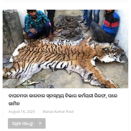
ବାଘଚମଡା କାରବାର ସ୍ବାସ୍ଥ୍ୟ ବିଭାଗ କର୍ମଚାରୀ ଗିରଫ, ପରେ
ଜାମିନ
August 16, 2020
|
Manas Kumar Rout
ଅଧିକ ପଢନ୍ତୁ