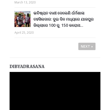
March 13, 2020
ଭବିଷ୍ୟତ ବାଣୀ ଦେଲେଣି ର୍ଧର୍ମଶାଳା
ତହସିଲଦାର: ଦୁଇ ଦିନ ମଧ୍ୟରେ ଯାଜପୁର
ଜିଲ୍ଲାରେ 100 ରୁ 150 କରୋନା...
April 25, 2020
NEXT »
DIBYADRASANA
Video
Player