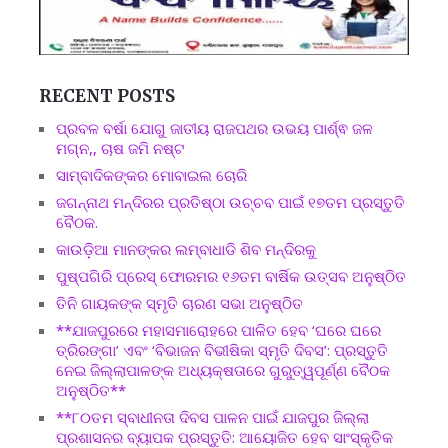
RECENT POSTS
ପ୍ରବଳ ବର୍ଷା ଯୋଗୁ ଜାତୀୟ ରାଜପଥର ଉଭୟ ପାର୍ଶ୍ଵ ଜଳ
ମଗ୍ନ,, ଚାଷ ଜମି ନଷ୍ଟ
ସାମ୍ବାଦିକଙ୍କର ମୋବାଇଲ ଚୋରି
ଜଗନ୍ନାଥ ମନ୍ଦିରର ପ୍ରତିଷ୍ଠା ଉଚ୍ଚବ ପାଇଁ ୧୭ତମ ପ୍ରସ୍ତୁତି
ବୈଠକ.
କାଉଡ଼ିଆ ମାନଙ୍କର ଲମ୍ବାଧାଡି ଶିବ ମନ୍ଦିରକୁ
ପୁଷ୍ପଗିରି ପ୍ରେସ୍ ଫୋରମର ୧୬ତମ ବାର୍ଷିକ ଉତ୍ସବ ଅନୁଷ୍ଠିତ
ତିନି ଗାୟକଙ୍କ ସ୍ମୃତି ଚାରଣ ସଭା ଅନୁଷ୍ଠିତ
**ଯାଜପୁରରେ ମହାସମାରୋହରେ ପାଳିତ ହେବ ‘ଘରେ ଘରେ
ତ୍ରିରଙ୍ଗା’ ଏବଂ ‘ବିଭାଜନ ବିଭୀଷିକା ସ୍ମୃତି ଦିବସ’: ପ୍ରସ୍ତୁତି
ନେଇ ଜିଲ୍ଲାପାଳଙ୍କ ଅଧ୍ୟକ୍ଷତାରେ ଗୁରୁତ୍ୱପୂର୍ଣ୍ଣ ବୈଠକ
ଅନୁଷ୍ଠିତ**
**୮୦ତମ ସ୍ବାଧୀନତା ଦିବସ ପାଳନ ପାଇଁ ଯାଜପୁର ଜିଲ୍ଲା
ପ୍ରଶାସନର ବ୍ୟାପକ ପ୍ରସ୍ତୁତି: ଆୟୋଜିତ ହେବ ସାଂସ୍କୃତିକ