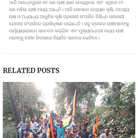
ଆଜି ଆନନ୍ଦପୁରର ୫୧ ଜଣ ଚାଷୀ ଭାଗ ନେଇଥିଲେ ଏବଂ ଏଥିରେ ୧୧
ଜଣ ମହିଳା ଚାଷୀ ମଧ୍ୟ ଅଛନ୍ତି। ଆଜି ସେମାନେ ଉଦ୍ୟାନ କୃଷି, ମତ୍ସ୍ୟ
ଚାଷ ଓ ଅନ୍ୟାନ୍ୟ ଆଧୁନିକ କୃଷି ପ୍ରଣାଳୀ ସଂପର୍କିତ ବିଭିନ୍ନ ସରକାରୀ
ଯୋଜନା ସଂପର୍କରେ ପ୍ରଶିକ୍ଷଣ ପାଇଛନ୍ତି। ସବୁ ବ୍ଲକର ଚାଷୀମାନଙ୍କୁ
ପର୍ଯ୍ୟାୟକ୍ରମେ ସଚେତନ କରାଯିବ ଏବଂ ମୁଖ୍ୟମନ୍ତ୍ରୀ ମଧ୍ୟ ଚାଷୀ
ମାନଙ୍କୁ ନବୀନ ନିବାସରେ ନିୟମିତ ଭାବରେ ଭେଟିବେ।
RELATED POSTS