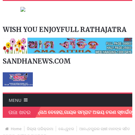
WISH YOU ENJOYFULL RATHAJATRA
SANDHANEWS.COM
MENU
ତାଜା ଖବର
େଖର ଜଗନ୍ନାଥ ବେହେରା,ଗାୟକ ସମ୍ରାଟ ଅଭୟ ଚରଣ ସ୍ଵାଇଁଙ୍କ ଅଶ୍ରୁଳ ଶ
Home
ଜିଲ୍ଲା ପରିକ୍ରମା
କେନ୍ଦୁଝର
ଆନନ୍ଦପୁରର ଚାଷୀ ମାନଙ୍କ ସହିତ