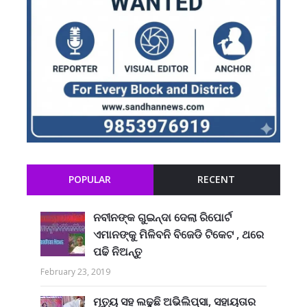
POPULAR
RECENT
ନବୀନଙ୍କ ଗୁଇନ୍ଦା ଦେଲା ରିପୋର୍ଟ
ଏମାନଙ୍କୁ ମିଳିବନି ବିଜେଡି ଟିକେଟ , ଥରେ
ପଢି ନିଅନ୍ତୁ
February 23, 2019
ମୃତ୍ୟୁ ସହ ଲଢୁଛି ଅଭିଲିପ୍ସା, ସହାୟତାର