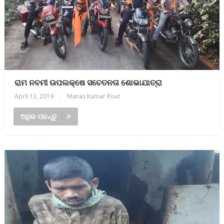
ରାମ ନବମୀ ଉପଲକ୍ଷେ ସଚେତନତା ଶୋଭାଯାତ୍ରା
April 13, 2019
|
Manas Kumar Rout
ଅଧିକ ପଢନ୍ତୁ