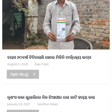
ବୟସ ୬୦ବର୍ଷ ବିତିଗଲାଣି ହେଲେ ମିଳିନି ବାର୍ଦ୍ଧକ୍ୟ ଭତ୍ତା
August 9, 2026
|
Raju Patel
ଅଧିକ ପଢନ୍ତୁ
ନୃଶଂସ କକା ଭୁଜାଲିରେ ନିଜ ଝିଆରୀର ଗଳା କାଟି ହତ୍ୟା କଲା
January 29, 2021
|
Sandhan News