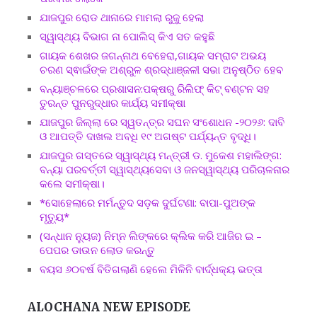
ଯାଜପୁର ରୋଡ ଥାନାରେ ମାମଲା ରୁଜୁ ହେଲା
ସ୍ୱାସ୍ଥ୍ୟ ବିଭାଗ ନା ପୋଲିସ୍ କିଏ ସତ କହୁଛି
ଗାୟକ ଶେଖର ଜଗନ୍ନାଥ ବେହେରା,ଗାୟକ ସମ୍ରାଟ ଅଭୟ
ଚରଣ ସ୍ଵାଇଁଙ୍କ ଅଶ୍ରୁଳ ଶ୍ରଦ୍ଧାଞ୍ଜଳୀ ସଭା ଅନୁଷ୍ଠିତ ହେବ
ବନ୍ୟାଞ୍ଚଳରେ ପ୍ରଶାସନ:ପକ୍ଷରୁ ରିଲିଫ୍ କିଟ୍ ବଣ୍ଟନ ସହ
ତୁରନ୍ତ ପୁନରୁଦ୍ଧାର କାର୍ଯ୍ୟ ସମୀକ୍ଷା
ଯାଜପୁର ଜିଲ୍ଲା ରେ ସ୍ୱତନ୍ତ୍ର ସଘନ ସଂଶୋଧନ -୨୦୨୬: ଦାବି
ଓ ଆପତ୍ତି ଦାଖଲ ଅବଧି ୧୯ ଅଗଷ୍ଟ ପର୍ଯ୍ୟନ୍ତ ବୃଦ୍ଧି।
ଯାଜପୁର ଗସ୍ତରେ ସ୍ୱାସ୍ଥ୍ୟ ମନ୍ତ୍ରୀ ଡ. ମୁକେଶ ମହାଲିଙ୍ଗ:
ବନ୍ୟା ପରବର୍ତ୍ତୀ ସ୍ୱାସ୍ଥ୍ୟସେବା ଓ ଜନସ୍ୱାସ୍ଥ୍ୟ ପରିଚାଳନାର
କଲେ ସମୀକ୍ଷା।
*ସୋହେଲାରେ ମର୍ମନ୍ତୁଦ ସଡ଼କ ଦୁର୍ଘଟଣା: ବାପା-ପୁଅଙ୍କ
ମୃତ୍ୟୁ*
(ସନ୍ଧାନ ନ୍ୟୁଜ) ନିମ୍ନ ଲିଙ୍କରେ କ୍ଲିକ କରି ଆଜିର ଇ –
ପେପର ଡାଉନ ଲୋଡ କରନ୍ତୁ
ବୟସ ୬୦ବର୍ଷ ବିତିଗଲାଣି ହେଲେ ମିଳିନି ବାର୍ଦ୍ଧକ୍ୟ ଭତ୍ତା
ALOCHANA NEW EPISODE