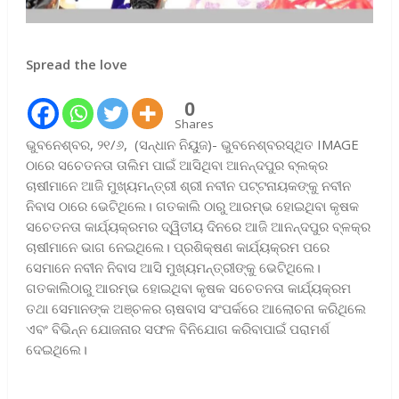
Spread the love
0
Shares
ଭୁବନେଶ୍ବର, ୨୧/୬, (ସନ୍ଧାନ ନିୟୁଜ)- ଭୁବନେଶ୍ବରସ୍ଥିତ IMAGE
ଠାରେ ସଚେତନତା ତାଲିମ ପାଇଁ ଆସିଥିବା ଆନନ୍ଦପୁର ବ୍ଲକ୍‌ର
ଚାଷୀମାନେ ଆଜି ମୁଖ୍ୟମନ୍ତ୍ରୀ ଶ୍ରୀ ନବୀନ ପଟ୍ଟନାୟକଙ୍କୁ ନବୀନ
ନିବାସ ଠାରେ ଭେଟିଥିଲେ। ଗତକାଲି ଠାରୁ ଆରମ୍ଭ ହୋଇଥିବା କୃଷକ
ସଚେତନତା କାର୍ଯ୍ୟକ୍ରମର ଦ୍ୱିତୀୟ ଦିନରେ ଆଜି ଆନନ୍ଦପୁର ବ୍ଳକ୍‌ର
ଚାଷୀମାନେ ଭାଗ ନେଇଥିଲେ। ପ୍ରଶିକ୍ଷଣ କାର୍ଯ୍ୟକ୍ରମ ପରେ
ସେମାନେ ନବୀନ ନିବାସ ଆସି ମୁଖ୍ୟମନ୍ତ୍ରୀଙ୍କୁ ଭେଟିଥିଲେ।
ଗତକାଲିଠାରୁ ଆରମ୍ଭ ହୋଇଥିବା କୃଷକ ସଚେତନତା କାର୍ଯ୍ୟକ୍ରମ
ତଥା ସେମାନଙ୍କ ଅଞ୍ଚଳର ଚାଷବାସ ସଂପର୍କରେ ଆଲୋଚନା କରିଥିଲେ
ଏବଂ ବିଭିନ୍ନ ଯୋଜନାର ସଫଳ ବିନିଯୋଗ କରିବାପାଇଁ ପରାମର୍ଶ
ଦେଇଥିଲେ।