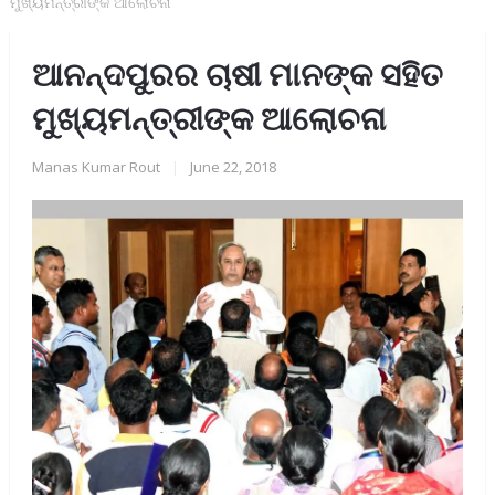
ମୁଖ୍ୟମନ୍ତ୍ରୀଙ୍କ ଆଲୋଚନା
ଆନନ୍ଦପୁରର ଚାଷୀ ମାନଙ୍କ ସହିତ
ମୁଖ୍ୟମନ୍ତ୍ରୀଙ୍କ ଆଲୋଚନା
Manas Kumar Rout
|
June 22, 2018