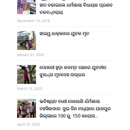
ହାତ ବଢାଇଲେ ଧର୍ମଶାଳା ବିଧାୟକ ପ୍ରଣବ
ବଳବନ୍ତରାୟ
November 10, 2018
ହାଇୱ।ଧକ୍କାରେ ଯୁବକ ମୃତ
January 31, 2020
ପୋଖରୀ ହୁଡ଼ା କଦମ୍ବ ଗଛରେ ଯୁବତୀର
ଝୁଲନ୍ତା ମୃତଦେହ ଉଦ୍ଧାର
March 13, 2020
ଭବିଷ୍ୟତ ବାଣୀ ଦେଲେଣି ର୍ଧର୍ମଶାଳା
ତହସିଲଦାର: ଦୁଇ ଦିନ ମଧ୍ୟରେ ଯାଜପୁର
ଜିଲ୍ଲାରେ 100 ରୁ 150 କରୋନା...
April 25, 2020