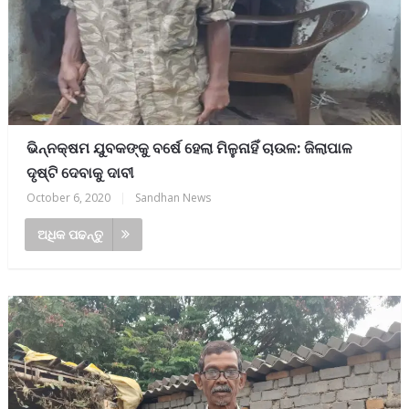
ଭିନ୍ନକ୍ଷମ ଯୁବକଙ୍କୁ ବର୍ଷେ ହେଲା ମିଳୁନାହିଁ ଚାଉଳ: ଜିଲାପାଳ
ଦୃଷ୍ଟି ଦେବାକୁ ଦାବୀ
October 6, 2020
|
Sandhan News
ଅଧିକ ପଢନ୍ତୁ