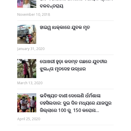
ବଳବନ୍ତରାୟ
November 10, 2018
ହାଇୱ।ଧକ୍କାରେ ଯୁବକ ମୃତ
January 31, 2020
ପୋଖରୀ ହୁଡ଼ା କଦମ୍ବ ଗଛରେ ଯୁବତୀର
ଝୁଲନ୍ତା ମୃତଦେହ ଉଦ୍ଧାର
March 13, 2020
ଭବିଷ୍ୟତ ବାଣୀ ଦେଲେଣି ର୍ଧର୍ମଶାଳା
ତହସିଲଦାର: ଦୁଇ ଦିନ ମଧ୍ୟରେ ଯାଜପୁର
ଜିଲ୍ଲାରେ 100 ରୁ 150 କରୋନା...
April 25, 2020