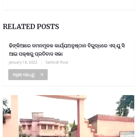
RELATED POSTS
ଢିଙ୍କିଆରେ ଦମନମୂଳକ କାର୍ଯ୍ୟଅନୁଷ୍ଠାନ ବିରୁଦ୍ଧରେ ଏସ୍ ୟୁ ସି
ଆଇ ପକ୍ଷରୁ ପ୍ରତିବାଦ ସଭା
January 16, 2022
|
Santosh Rout
ଅଧିକ ପଢନ୍ତୁ