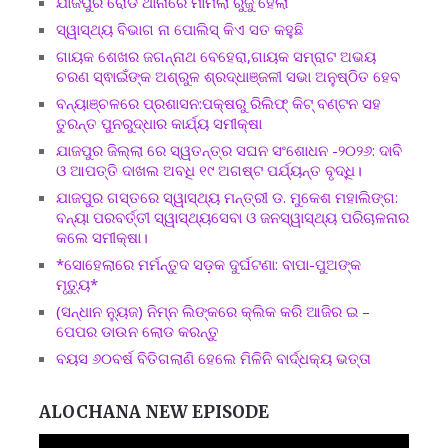
ଯାଜପୁର ରୋଡ ଥାନାରେ ମାମଲା ରୁଜୁ ହେଲା
ସ୍ୱାସ୍ଥ୍ୟ ବିଭାଗ ନା ପୋଲିସ୍ କିଏ ସତ କହୁଛି
ଗାୟକ ଶେଖର ଜଗନ୍ନାଥ ବେହେରା,ଗାୟକ ସମ୍ରାଟ ଅଭୟ
ଚରଣ ସ୍ଵାଇଁଙ୍କ ଅଶ୍ରୁଳ ଶ୍ରଦ୍ଧାଞ୍ଜଳୀ ସଭା ଅନୁଷ୍ଠିତ ହେବ
ବନ୍ୟାଞ୍ଚଳରେ ପ୍ରଶାସନ:ପକ୍ଷରୁ ରିଲିଫ୍ କିଟ୍ ବଣ୍ଟନ ସହ
ତୁରନ୍ତ ପୁନରୁଦ୍ଧାର କାର୍ଯ୍ୟ ସମୀକ୍ଷା
ଯାଜପୁର ଜିଲ୍ଲା ରେ ସ୍ୱତନ୍ତ୍ର ସଘନ ସଂଶୋଧନ -୨୦୨୬: ଦାବି
ଓ ଆପତ୍ତି ଦାଖଲ ଅବଧି ୧୯ ଅଗଷ୍ଟ ପର୍ଯ୍ୟନ୍ତ ବୃଦ୍ଧି।
ଯାଜପୁର ଗସ୍ତରେ ସ୍ୱାସ୍ଥ୍ୟ ମନ୍ତ୍ରୀ ଡ. ମୁକେଶ ମହାଲିଙ୍ଗ:
ବନ୍ୟା ପରବର୍ତ୍ତୀ ସ୍ୱାସ୍ଥ୍ୟସେବା ଓ ଜନସ୍ୱାସ୍ଥ୍ୟ ପରିଚାଳନାର
କଲେ ସମୀକ୍ଷା।
*ସୋହେଲାରେ ମର୍ମନ୍ତୁଦ ସଡ଼କ ଦୁର୍ଘଟଣା: ବାପା-ପୁଅଙ୍କ
ମୃତ୍ୟୁ*
(ସନ୍ଧାନ ନ୍ୟୁଜ) ନିମ୍ନ ଲିଙ୍କରେ କ୍ଲିକ କରି ଆଜିର ଇ –
ପେପର ଡାଉନ ଲୋଡ କରନ୍ତୁ
ବୟସ ୬୦ବର୍ଷ ବିତିଗଲାଣି ହେଲେ ମିଳିନି ବାର୍ଦ୍ଧକ୍ୟ ଭତ୍ତା
ALOCHANA NEW EPISODE
Video