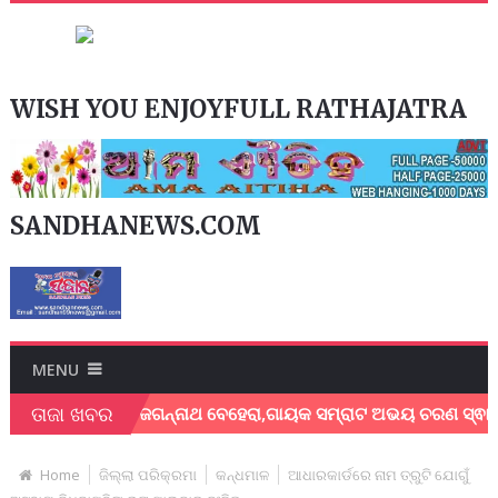
WISH YOU ENJOYFULL RATHAJATRA
SANDHANEWS.COM
MENU
ତାଜା ଖବର
ାୟକ ଶେଖର ଜଗନ୍ନାଥ ବେହେରା,ଗାୟକ ସମ୍ରାଟ ଅଭୟ ଚରଣ ସ୍ଵାଇଁଙ୍କ ଅଶ୍
Home
ଜିଲ୍ଲା ପରିକ୍ରମା
କନ୍ଧମାଳ
ଆଧାରକାର୍ଡରେ ନାମ ତ୍ରୁଟି ଯୋଗୁଁ