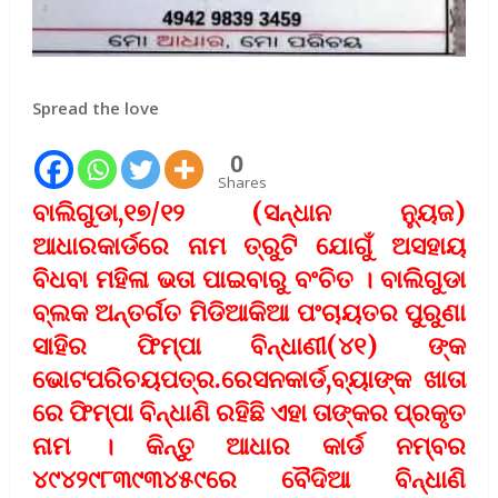
Spread the love
0
Shares
ବାଲିଗୁଡା,୧୭/୧୨ (ସନ୍ଧାନ ନ୍ୟୁଜ)
ଆଧାରକାର୍ଡରେ ନାମ ତ୍ରୁଟି ଯୋଗୁଁ ଅସହାୟ
ବିଧବା ମହିଳା ଭତା ପାଇବାରୁ ବଂଚିତ । ବାଲିଗୁଡା
ବ୍ଲକ ଅନ୍ତର୍ଗତ ମିଡିଆକିଆ ପଂଚାୟତର ପୁରୁଣା
ସାହିର ଫିମ୍ପା ବିନ୍ଧାଣୀ(୪୧) ଙ୍କ
ଭୋଟପରିଚୟପତ୍ର.ରେସନକାର୍ଡ,ବ୍ୟାଙ୍କ ଖାତା
ରେ ଫିମ୍ପା ବିନ୍ଧାଣି ରହିଛି ଏହା ତାଙ୍କର ପ୍ରକୃତ
ନାମ । କିନ୍ତୁ ଆଧାର କାର୍ଡ ନମ୍ବର
୪୯୪୨୯୮୩୯୩୪୫୯ରେ ବୈଦିଆ ବିନ୍ଧାଣି