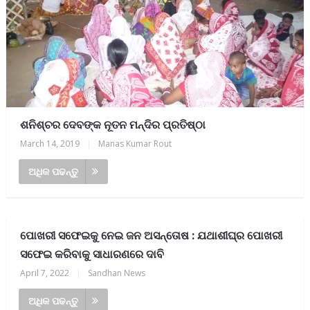
ଶନିଶ୍ଚର ଦେବଙ୍କ ନୂତନ ମନ୍ଦିର ପ୍ରତିଷ୍ଠା
March 14, 2019
|
Manas Kumar Rout
ଅଧିକ ପଢନ୍ତୁ
ପୋଖରୀ ସଫେଇକୁ ନେଇ ଜନ ଅସନ୍ତୋଷ : ଯଥାଶୀଘ୍ର ପୋଖରୀ
ସଫେଇ କରିବାକୁ ସାଧାରଣରେ ଦାବି
April 7, 2022
|
Sandhan News
ଅଧିକ ପଢନ୍ତୁ