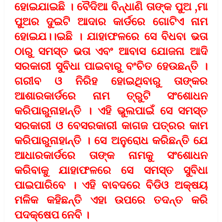
ହୋଇଯାଇଛି । ବୈଦିଆ ବିନ୍ଧାଣି ତାଙ୍କ ପୁଅ ,ମା
ପୁଅର ଦୁଇଟି ଆଦାର କାର୍ଡରେ ଗୋଟିଏ ନାମ
ହୋଇଯ।।ଇଛି । ଯାହାଫଳରେ ସେ ବିଧବା ଭତା
ଠାରୁ ସମସ୍ତ ଭତା ଏବଂ ଆବାସ ଯୋଜନା ଆଦି
ସରକାରୀ ସୁବିଧା ପାଇବାରୁ ବଂଚିତ ହେଉଛନ୍ତି ।
ଗରୀବ ଓ ନିରିହ ହୋଇଥିବାରୁ ତାଙ୍କର
ଆଶାରକାର୍ଡରେ ନାମ ତ୍ରୁଟି ସଂଶୋଧନ
କରିପାରୁନାହାନ୍ତି । ଏହି ଭୁଲପାଇଁ ସେ ସମସ୍ତ
ସରକାରୀ ଓ ବେସରକାରୀ କାଗଜ ପତ୍ରର କାମ
କରିପାରୁନାହାନ୍ତି । ସେ ଅନୁରୋଧ କରିଛନ୍ତି ଯେ
ଆଧାରକାର୍ଡରେ ତାଙ୍କ ନାମକୁ ସଂଶୋଧନ
କରିବାକୁ ଯାହାଫଳରେ ସେ ସମସ୍ତ ସୁବିଧା
ପାଇପାରିବେ । ଏହି ବାବଦରେ ବିଡିଓ ଅକ୍ଷୟ
ମଳିକ କହିଛନ୍ତି ଏହା ଉପରେ ତଦନ୍ତ କରି
ପଦକ୍ଷେପ ନେବି ।