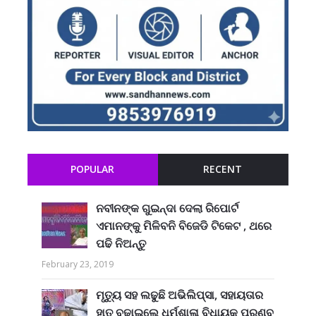
POPULAR
RECENT
ନବୀନଙ୍କ ଗୁଇନ୍ଦା ଦେଲା ରିପୋର୍ଟ
ଏମାନଙ୍କୁ ମିଳିବନି ବିଜେଡି ଟିକେଟ , ଥରେ
ପଢି ନିଅନ୍ତୁ
February 23, 2019
ମୃତ୍ୟୁ ସହ ଲଢୁଛି ଅଭିଲିପ୍ସା, ସହାୟତାର
ହାତ ବଢାଇଲେ ଧର୍ମଶାଳା ବିଧାୟକ ପ୍ରଣବ