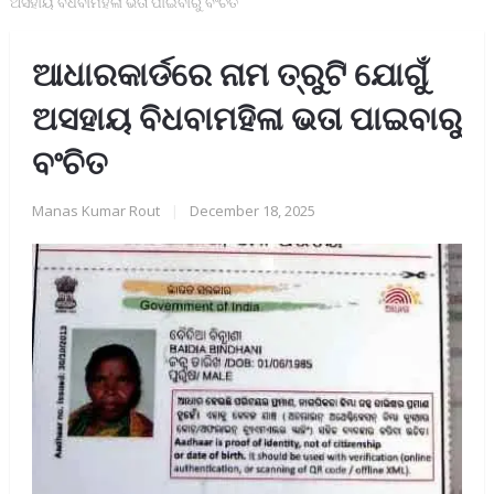
ଅସହାୟ ବିଧବାମହିଳା ଭତା ପାଇବାରୁ ବଂଚିତ
ଆଧାରକାର୍ଡରେ ନାମ ତ୍ରୁଟି ଯୋଗୁଁ
ଅସହାୟ ବିଧବାମହିଳା ଭତା ପାଇବାରୁ
ବଂଚିତ
Manas Kumar Rout
|
December 18, 2025