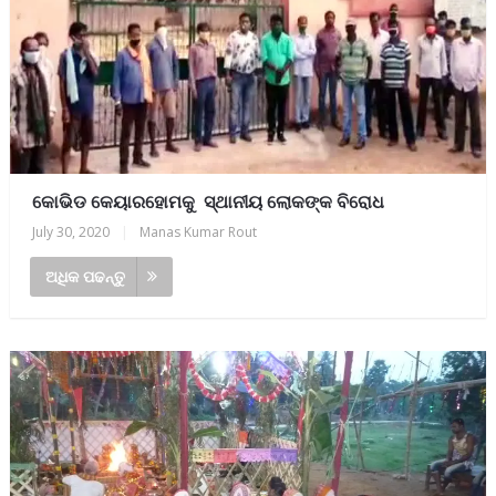
କୋଭିଡ କେୟାରହୋମକୁ ସ୍ଥାନୀୟ ଲୋକଙ୍କ ବିରୋଧ
July 30, 2020
|
Manas Kumar Rout
ଅଧିକ ପଢନ୍ତୁ