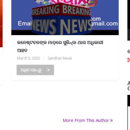
କନେଷ୍ଟବଳଙ୍କ ମାଡ଼ରେ ସୁକିନ୍ଦା ଥାନା ଅଧିକାରୀ
ଆହତ
ନ
March 5, 2022
|
Sandhan News
ପ୍ରତିନିଧି ଆବଶ୍
ଅଧିକ ପଢନ୍ତୁ
More From This Author