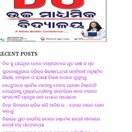
RECENT POSTS
ବିଲ କୁ ଯାଇଥିବା ବେଳେ ବଜ୍ରାଘାତରେ ଯୁବ ଚାଷୀ ର ମୃତ
ଭୁବନେଶ୍ୱରରେ ବ୍ରିକ୍ସ ଶିକ୍ଷାମନ୍ତ୍ରୀ ସମ୍ମିଳନୀ ଅନୁଷ୍ଠିତ;
ଶିକ୍ଷା, ନବସୃଜନ ଓ ସ୍ଥାୟୀ ବିକାଶ ଉପରେ ଗୁରୁତ୍ୱ
କେନ୍ଦୁପତ୍ର ଶ୍ରମିକ ମାନଙ୍କୁ ବୋନସ ପ୍ରଦାନ ନିଷ୍ପତ୍ତି
ଦେଇଥିବାରୁ ମୁଖ୍ୟମନ୍ତ୍ରୀଙ୍କୁ ସମ୍ବର୍ଦ୍ଧନା କଲେ ବରଗଡ
ସାଂସଦ:୩ଟି ପ୍ରମୁଖ ଦାବୀ ଉପରେ ଆଲୋଚନା
ନିମ୍ନ ଲିଙ୍କରେ କ୍ଲିକ କରି ଆଜିର ଇ – ପେପର ଡାଉନ ଲୋଡ
କରନ୍ତୁ
ଡିଭାଇନ ୱାଡ ଗାଇବିରା କଲେଜ ହଷ୍ଟେଲ ଛାତ୍ରୀ ନୀବାସରେ
ଛାତ୍ରୀ ଙ୍କ ଆତ୍ମହତ୍ୟା