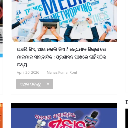
ଅସଲି କିଏ, ଆଉ ନକଲି କିଏ ? କନ୍ଧମାଳ ଜିଲ୍ଲା ରେ
ମାଳମାଳ ସାମ୍ବାଦିକ : ପ୍ରଶାସନ ପାଖରେ ନାହିଁ ସଠିକ
ତଥ୍ୟ
April 20, 2026
|
Manas Kumar Rout
ଅଧିକ ପଢନ୍ତୁ
V
P