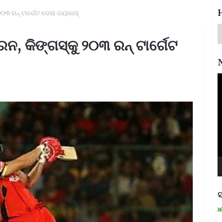
୨୦୩ ରନ୍‌ ଟାର୍ଗେଟ ଦେଲା ରୟାଲସ୍‌
ନ, କିଙ୍ଗସ୍‌କୁ ୨୦୩ ରନ୍‌ ଟାର୍ଗେଟ
V
P
ସ
ମନେ ପଡନ୍ତି: ସ୍ୱାଧୀନତା ସଂଗ୍ରାମୀ ରମାଦେବୀ