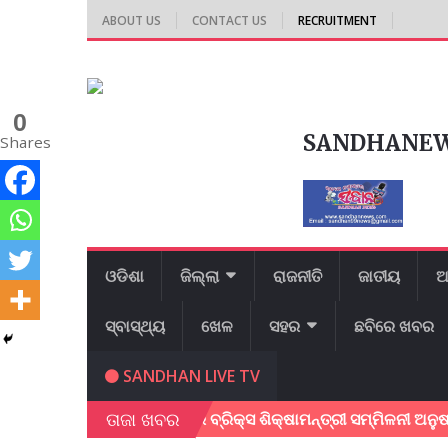
ABOUT US
CONTACT US
RECRUITMENT
0
SANDHANE
Shares
ଓଡିଶା
ଜିଲ୍ଲା
ରାଜନୀତି
ଜାତୀୟ
ଆ
ସ୍ବାସ୍ଥ୍ୟ
ଖେଳ
ସହର
ଛବିରେ ଖବର
SANDHAN LIVE TV
ତାଜା ଖବର
ଭୁବନେଶ୍ୱରରେ ବ୍ରିକ୍ସ ଶିକ୍ଷାମନ୍ତ୍ରୀ ସମ୍ମିଳନୀ ଅନୁଷ୍ଠିତ; ଶିକ