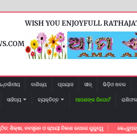
WISH YOU ENJOYFULL RATHAJ
WS.COM
ନ୍ତର୍ଜାତୀୟ
ବାଣିଜ୍ୟ
ପ୍ରୟାସ
ସୀଡ୍
ଭିଡ଼ିଓ ଖବର
ସାହିତ୍ୟ
ବ୍ୟକ୍ତିତ୍ବ
ଆପଣଙ୍କ ରିପୋର୍ଟ
ରାଶିଫ
୍ଷା, ନବସୃଜନ ଓ ସ୍ଥାୟୀ ବିକାଶ ଉପରେ ଗୁରୁତ୍ୱ
କେନ୍ଦୁପତ୍ର ଶ୍ରମି