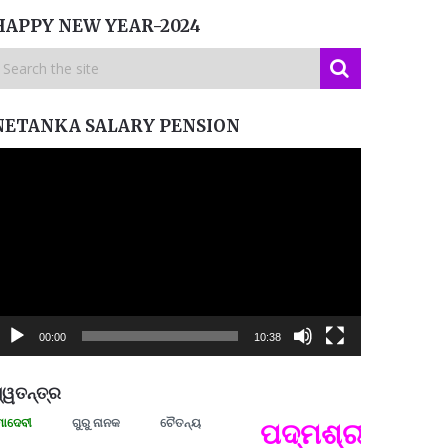
HAPPY NEW YEAR-2024
NETANKA SALARY PENSION
ideo
layer
00:00
10:38
୍ୱତନ୍ତ୍ର
ଗୁରୁ ନାନକ
ଚୈତନ୍ୟ
ପଦ୍ମଶ୍ରୀ ଜୟନ୍ତ ମହ
ପ୍ରତ୍
Budd
ପରାଧୀ