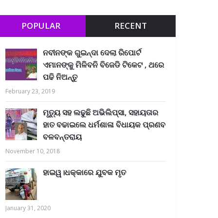
POPULAR
RECENT
ନବୀନଙ୍କ ଗୁଇନ୍ଦା ଦେଲା ରିପୋର୍ଟ
ଏମାନଙ୍କୁ ମିଳିବନି ବିଜେଡି ଟିକେଟ , ଥରେ
ପଢି ନିଅନ୍ତୁ
February 23, 2019
ମୃତ୍ୟୁ ସହ ଲଢୁଛି ଅଭିଲିପ୍ସା, ସହାୟତାର
ହାତ ବଢାଇଲେ ଧର୍ମଶାଳା ବିଧାୟକ ପ୍ରଣବ
ବଳବନ୍ତରାୟ
November 10, 2018
ହାଇୱ।ଧକ୍କାରେ ଯୁବକ ମୃତ
January 31, 2020