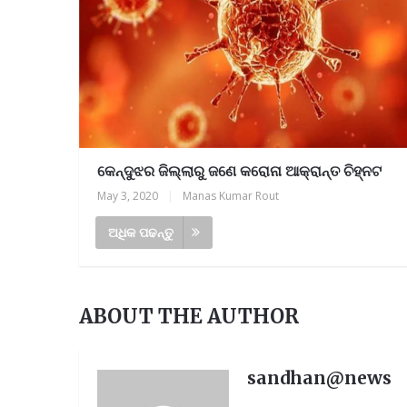
କେନ୍ଦୁଝର ଜିଲ୍ଲାରୁ ଜଣେ କରୋନା ଆକ୍ରାନ୍ତ ଚିହ୍ନଟ
May 3, 2020
|
Manas Kumar Rout
ଅଧିକ ପଢନ୍ତୁ
ABOUT THE AUTHOR
sandhan@news