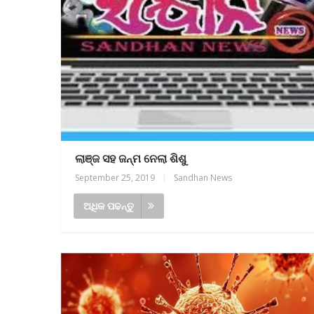
ଲାଞ୍ଜ ସହ ଜନ୍ମ ନେଲା ଶିଶୁ
September 25, 2019
|
Sandhan News
ଅଧିକ ପଢନ୍ତୁ