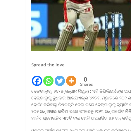
Spread the love
0
Shares
ବେଙ୍ଗାଲୁରୁ, ୨୪/୪(ସନ୍ଧାନ ନିୟୁଜ) : ଏବି ଡିଭିଲିୟର୍ସଙ୍କ
ବେଙ୍ଗାଲୁରୁ ବୁଧବାର ଆଇପିଏଲ୍‌ର ୪୨ତମ ମ୍ୟାଚରେ ୨୦୨ ରନ୍‌ କର
ବୋଲିଂ କରିବାକୁ ନିଷ୍ପତ୍ତି ନେବା ପରେ ବେଙ୍ଗାଲୁରୁ ବ୍ୟାଟିଂ
୨୦୨ ରନ୍‌ ହାସଲ କରିବା ପରେ ପଂଜାବକୁ ୨୦୩ ରନ୍‌ ଟାର୍ଗେଟ ମି
ମାର୍କସ ଷ୍ଟୋଇନିସ ୩୪ଟି ବଲ ଖେଳି ଅପରାଜିତ ୪୬ ରନ୍‌ କରିଥ
ଓପନର ପାର୍ଥିବ ପଟେଲ ୨୪ଟି ବଲ ଖେଳି ୪୩ ରନ କରିଥିଲେ। ମ