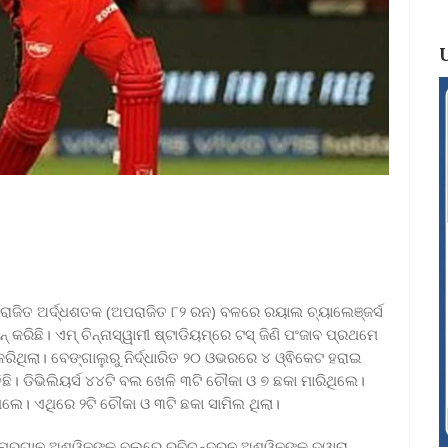
 ଅପରାଜିତ ଅର୍ଦ୍ଧଶତକ (ଅପରାଜିତ ୮୨ ରନ) ବଳରେ ରୟାଲ ଚ୍ୟାଲେଞ୍ଜର୍ସ
ିଛି। ଏମ୍‌ ଚିନ୍ନାସ୍ୱାମୀ ଷ୍ଟାଡିୟମ୍‌ରେ ଟସ୍‌ ଜିଣି ପଂଜାବ ପ୍ରଥମେ
 କରିଥିଲା। ବେଙ୍ଗାଲୁରୁ ନିର୍ଦ୍ଧାରିତ ୨୦ ଓଭରରେ ୪ ଓ୍ଵିକେଟ ହରାଇ
ଳିଛି। ଡିଭିଲିୟର୍ସ ୪୪ଟି ବଲ ଖେଳି ୩ଟି ଚୌକା ଓ ୭ ଛକା ମାରିଥିଲେ।
ିଲେ। ଏଥିରେ ୨ଟି ଚୌକା ଓ ୩ଟି ଛକା ସାମିଲ ଥିଲା।
ୁରୁଗାନ ଅଶ୍ୱିନଙ୍କ ବଲରେ ରବିଚନ୍ଦ୍ରନ ଅଶ୍ୱିନଙ୍କ ଦ୍ୱାରା