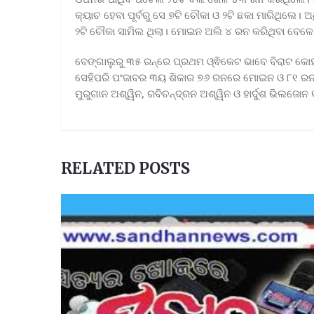
କ୍ୟାଚ ହେବା ପୂର୍ବରୁ ସେ ୭ଟି ଚୌକା ଓ ୨ଟି ଛକା ମାରିଥିଲେ।
୨ଟି ଚୌକା ସାମିଲ ଥିଲା। ମୋଇନ ଅଲି ୪ ରନ କରିଥିବା ବେଳ
ବେଙ୍ଗାଲୁରୁ ୩୫ ରନ୍‌ରେ ପ୍ରଥମ ଓ୍ଵିକେଟ ଭାବେ ବିରାଟ
ସେହିପରି ପଂଜାବର ୩ୟ ଶିକାର ୭୬ ରନରେ ମୋଇନ ଓ ୮୧ ର
ମୁରୁଗାନ ଅଶ୍ୱିନ, ରବିଚନ୍ଦ୍ରନ ଅଶ୍ୱିନ ଓ ହାର୍ଦୁଶ ଭିଲଜୋ
RELATED POSTS