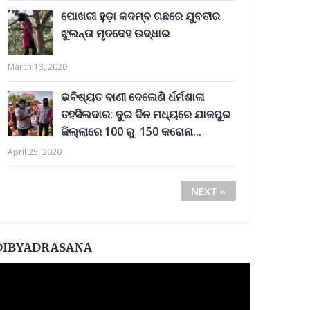
ପୋଖରୀ ହୁଡ଼ା କଦମ୍ବ ଗଛରେ ଯୁବତୀର
ଝୁଲନ୍ତା ମୃତଦେହ ଉଦ୍ଧାର
March 13, 2020
ଭବିଷ୍ୟତ ବାଣୀ ଦେଲେଣି ର୍ଧର୍ମଶାଳା
ତହସିଲଦାର: ଦୁଇ ଦିନ ମଧ୍ୟରେ ଯାଜପୁର
ଜିଲ୍ଲାରେ 100 ରୁ 150 କରୋନା...
April 25, 2020
NEXT »
DIBYADRASANA
ideo
layer