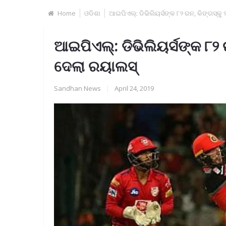
Home
ଓଡିଶା
ଆଇପିଏଲ୍‌: ଡିଭିଲିୟର୍ସଙ୍କ ୮୨ ରନ, କିଙ୍ଗସ୍‌କୁ 
ଆଇପିଏଲ୍‌: ଡିଭିଲିୟର୍ସଙ୍କ ୮୨ ର
ଦେଲା ରୟାଲସ୍‌
Sandhan News
|
April 24, 2019