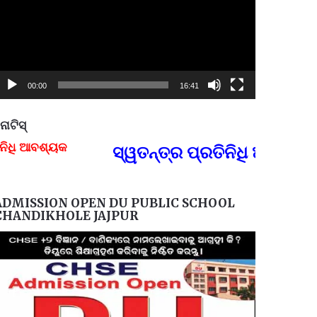
00:00
16:41
ୋଟିସ୍
ୟକ
ସ୍ୱତନ୍ତ୍ର ପ୍ରତିନିଧି ଆବଶ୍ୟକ, ଯ
FOR
ADMISSION OPEN DU PUBLIC SCHOOL
CHANDIKHOLE JAJPUR