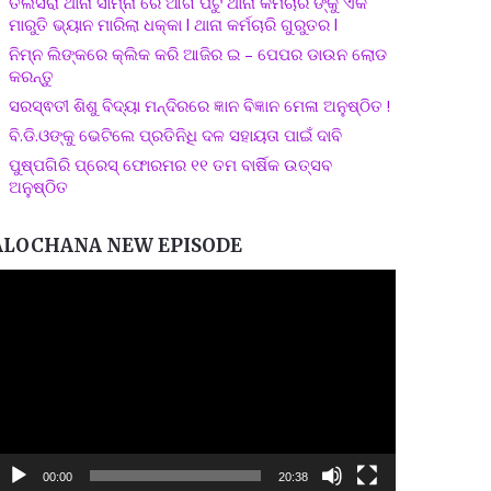
ତଲସରା ଥାନା ସାମ୍ନା ରେ ଆଗ ପଟୁ ଥାନା କର୍ମଚାରି ଙ୍କୁ ଏକ
ମାରୁତି ଭ୍ୟାନ ମାରିଲା ଧକ୍କା l ଥାନା କର୍ମଚାରି ଗୁରୁତର l
ନିମ୍ନ ଲିଙ୍କରେ କ୍ଲିକ କରି ଆଜିର ଇ – ପେପର ଡାଉନ ଲୋଡ
କରନ୍ତୁ
ସରସ୍ଵତୀ ଶିଶୁ ବିଦ୍ୟା ମନ୍ଦିରରେ ଜ୍ଞାନ ବିଜ୍ଞାନ ମେଳା ଅନୁଷ୍ଠିତ !
ବି.ଡି.ଓଙ୍କୁ ଭେଟିଲେ ପ୍ରତିନିଧି ଦଳ ସହାୟତା ପାଇଁ ଦାବି
ପୁଷ୍ପଗିରି ପ୍ରେସ୍ ଫୋରମର ୧୧ ତମ ବାର୍ଷିକ ଉତ୍ସବ
ଅନୁଷ୍ଠିତ
ALOCHANA NEW EPISODE
ideo
layer
00:00
20:38