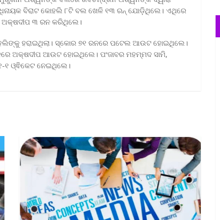
 ଅଧିନାୟକ ବିରାଟ କୋହଲି ୮ଟି ବଲ ଖେଳି ୧୩ ରନ୍‌ ଯୋଡ଼ିଥିଲେ। ଏଥିରେ
େ ଅକ୍ଷଦୀପ ୩ ରନ କରିଥିଲେ।
 କୋହଲିଙ୍କୁ ହରାଇଥିଲା। ସ୍କୋର ୭୧ ରନରେ ପଟେଲ ଆଉଟ ହୋଇଥିଲେ।
ନରେ ଅକ୍ଷଦୀପ ଆଉଟ ହୋଇଥିଲେ। ପଂଜାବର ମହମ୍ମଦ ସାମି,
ନ ୧-୧ ଓ୍ଵିକେଟ ନେଇଥିଲେ।