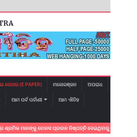
ATRA
ଇ ପେପର (E PAPER)
ମନୋରଞ୍ଜନ
ଅପରାଧ
ଳ
ଆମ ପର୍ବ ପର୍ବାଣୀ
ଆମ ଐତିହ
କ ମାନଙ୍କୁ ବୋନସ ପ୍ରଦାନ ନିଷ୍ପତ୍ତି ଦେଇଥିବାରୁ ମୁଖ୍ୟମନ୍ତ୍ରୀଙ୍କୁ ସ