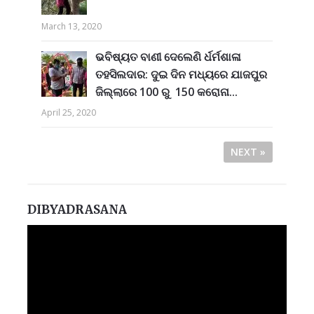
March 13, 2020
ଭବିଷ୍ୟତ ବାଣୀ ଦେଲେଣି ର୍ଧର୍ମଶାଳା
ତହସିଲଦାର: ଦୁଇ ଦିନ ମଧ୍ୟରେ ଯାଜପୁର
ଜିଲ୍ଲାରେ 100 ରୁ 150 କରୋନା...
April 25, 2020
NEXT »
DIBYADRASANA
Video
Player