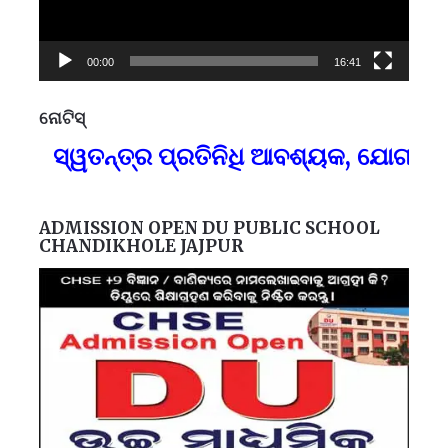
00:00
16:41
ନୋଟିସ୍
ପ୍
୍ୱତନ୍ତ୍ର ପ୍ରତିନିଧି ଆବଶ୍ୟକ, ଯୋଗାଯୋଗ-
F
ADMISSION OPEN DU PUBLIC SCHOOL
CHANDIKHOLE JAJPUR