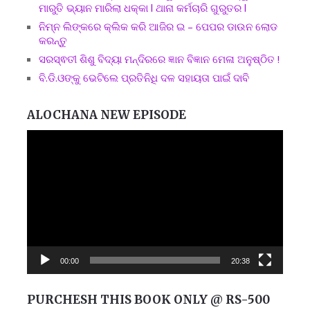
ମାରୁତି ଭ୍ୟାନ ମାରିଲା ଧକ୍କା l ଥାନା କର୍ମଚାରି ଗୁରୁତର l
ନିମ୍ନ ଲିଙ୍କରେ କ୍ଲିକ କରି ଆଜିର ଇ – ପେପର ଡାଉନ ଲୋଡ
କରନ୍ତୁ
ସରସ୍ଵତୀ ଶିଶୁ ବିଦ୍ୟା ମନ୍ଦିରରେ ଜ୍ଞାନ ବିଜ୍ଞାନ ମେଳା ଅନୁଷ୍ଠିତ !
ବି.ଡି.ଓଙ୍କୁ ଭେଟିଲେ ପ୍ରତିନିଧି ଦଳ ସହାୟତା ପାଇଁ ଦାବି
ALOCHANA NEW EPISODE
Video
Player
00:00
20:38
PURCHESH THIS BOOK ONLY @ RS-500