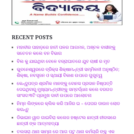
RECENT POSTS
ମହାବୀର ପାହାଡ଼ରେ ହାତୀ ପଳର ଆଗମନ, ଅଞ୍ଚଳ ବାସୀଙ୍କୁ
ସଚେତନ କଲେ ବନ ବିଭାଗ
ବିଲ କୁ ଯାଇଥିବା ବେଳେ ବଜ୍ରାଘାତରେ ଯୁବ ଚାଷୀ ର ମୃତ
ଭୁବନେଶ୍ୱରରେ ବ୍ରିକ୍ସ ଶିକ୍ଷାମନ୍ତ୍ରୀ ସମ୍ମିଳନୀ ଅନୁଷ୍ଠିତ;
ଶିକ୍ଷା, ନବସୃଜନ ଓ ସ୍ଥାୟୀ ବିକାଶ ଉପରେ ଗୁରୁତ୍ୱ
କେନ୍ଦୁପତ୍ର ଶ୍ରମିକ ମାନଙ୍କୁ ବୋନସ ପ୍ରଦାନ ନିଷ୍ପତ୍ତି
ଦେଇଥିବାରୁ ମୁଖ୍ୟମନ୍ତ୍ରୀଙ୍କୁ ସମ୍ବର୍ଦ୍ଧନା କଲେ ବରଗଡ
ସାଂସଦ:୩ଟି ପ୍ରମୁଖ ଦାବୀ ଉପରେ ଆଲୋଚନା
ନିମ୍ନ ଲିଙ୍କରେ କ୍ଲିକ କରି ଆଜିର ଇ – ପେପର ଡାଉନ ଲୋଡ
କରନ୍ତୁ
ଡିଭାଇନ ୱାଡ ଗାଇବିରା କଲେଜ ହଷ୍ଟେଲ ଛାତ୍ରୀ ନୀବାସରେ
ଛାତ୍ରୀ ଙ୍କ ଆତ୍ମହତ୍ୟା
ତଲସରା ଥାନା ସାମ୍ନା ରେ ଆଗ ପଟୁ ଥାନା କର୍ମଚାରି ଙ୍କୁ ଏକ