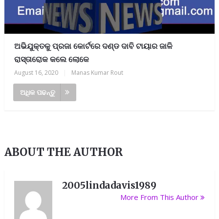
ଅଭିଯୁକ୍ତକୁ ପ୍ରଜା କୋର୍ଟରେ ଦଣ୍ଡ ଦାବି ଟାୟାର ଜାଳି
ରାସ୍ତାରୋକ କଲେ ଲୋକେ
August 16, 2020
|
Manas Kumar Rout
ଅଧିକ ପଢନ୍ତୁ
ABOUT THE AUTHOR
2005lindadavis1989
More From This Author