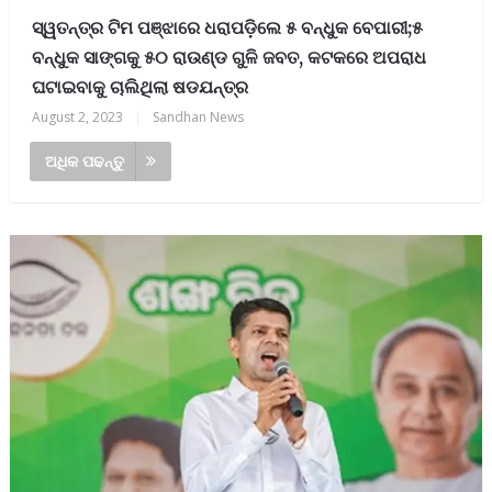
ସ୍ୱତନ୍ତ୍ର ଟିମ ପଞ୍ଝାରେ ଧରାପଡ଼ିଲେ ୫ ବନ୍ଧୁକ ବେପାରୀ;୫
ବନ୍ଧୁକ ସାଙ୍ଗକୁ ୫୦ ରାଉଣ୍ଡ ଗୁଳି ଜବତ, କଟକରେ ଅପରାଧ
ଘଟାଇବାକୁ ଚାଲିଥିଲା ଷଡଯନ୍ତ୍ର
August 2, 2023
|
Sandhan News
ଅଧିକ ପଢନ୍ତୁ