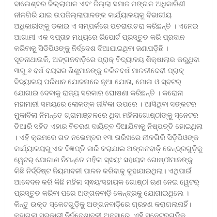
ବାଲେଶ୍ବର ଜିଲ୍ଲାପାଳ ଏବଂ ଜିଲ୍ଲା ସମାଜ ମଙ୍ଗଳ ଅଧିକାରିଣୀ
ନୀଳଗିରି ଯାଇ ଉପଜିଲ୍ଲାପାଳଙ୍କ କାର୍ଯ୍ୟାଳୟକୁ ବିଭାଗୀୟ
ଅଧିକାରୀଙ୍କୁ ଡକାଇ ଏ ସମ୍ପର୍କରେ ପଚରାଉଚରା କରିଛନ୍ତି । ଏନେଇ
ଆଗାମୀ ଏକ ସପ୍ତାହ ମଧ୍ୟରେ ରିପୋର୍ଟ ପ୍ରସ୍ତୁତ କରି ପ୍ରଦାନ
କରିବାକୁ ସିଡିପିଓଙ୍କୁ ନିର୍ଦ୍ଦେଶ ଦିଆଯାଇଥିବା ଜଣାପଡ଼ିଛି ।
ସୂଚନାଥାଉକି, ଅଙ୍ଗନବାଡ଼ିରେ ପ୍ରାକ୍ ବିଦ୍ୟାଳୟ ଶିକ୍ଷାଲାଭ କରୁଥିବା
୩ରୁ ୬ ବର୍ଷ ବୟସର ଶିଶୁମାନଙ୍କୁ ଚଳିତବର୍ଷ ମାଳତୀଦେବୀ ପ୍ରାକ୍
ବିଦ୍ୟାଳୟ ପରିଧାନ ଯୋଜନାରେ ନୂଆ ଯୋତା, ମୋଜା ଓ ସ୍ବଟର୍
ଯୋଗାଇ ଦେବାକୁ ରାଜ୍ୟ ସରକାର ଘୋଷଣା କରିଛନ୍ତି । କରୋନା
ମହାମାରୀ ସମୟରେ ଲୋକଙ୍କ ଜୀବିକା ଉପରେ । ଆସିଥିବା ସଙ୍କଟର
ମୁକାବିଲା ନିମନ୍ତେ ଗ୍ରାମାଞ୍ଚଳରେ ଥିବା ମହିଳାଗୋଷ୍ଠୀଙ୍କୁ ସ୍ନେଟର
ତିଆରି ସହିତ ଏହାର ବିତରଣ ଦାୟିତ୍ବ ଦିଆଯିବାକୁ ନିଷ୍ପତ୍ତି ହୋଇଥିଲା
। ଏହି କ୍ରମରେ ଗତ ନଭେମ୍ବର ୧୩ ତାରିଖରେ ନୀଳଗିରି ସିଡ଼ିପିଓଙ୍କ
କାର୍ଯ୍ୟାଳୟରୁ ଏକ ବିଜ୍ଞପ୍ତି ଜାରି କରାଯାଇ ଅଙ୍ଗନବାଡ଼ି କେନ୍ଦ୍ରଗୁଡ଼ିକୁ
ୱେଟର୍ ଯୋଗାଣ ନିମନ୍ତେ ମହିଳା ସ୍ଵୟଂ ସହାୟକ ଗୋଷ୍ଠୀମାନଙ୍କୁ
କିଛି ନିର୍ଦ୍ଦିଷ୍ଟ ନିୟମାବଳୀ ପାଳନ କରିବାକୁ କୁହାଯାଇଥିଲା। ଏଥିପାଇଁ
ଆବେଦନ କରି କିଛି ମହିଳା ସ୍ଵୟଂସହାୟକ ଗୋଷ୍ଠୀ ଋଣ ନେଇ ୱେଟର୍
ପ୍ରସ୍ତୁତ କରିବା ପରେ ଅଙ୍ଗନବାଡ଼ି କେନ୍ଦ୍ରକୁ ଯୋଗାଇଥିଲେ ।
କିନ୍ତୁ ଉକ୍ତ ସ୍କେଟଗୁଡ଼ିକୁ ଅଙ୍ଗନବାଡ଼ିରେ ଗ୍ରହଣ କରାଗଲାନାହିଁ।
କୁହାଗଲା ସରକାରୀ ନିର୍ଦ୍ଦେଶାବଳୀ ଅନୁସାରେ, ଏହି ସ୍ନେଟରଗୁଡ଼ିକ