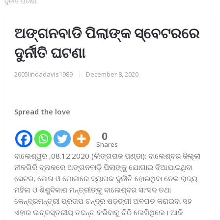
ଦୁର୍ନୀତି ଘଟଣା
ଅଙ୍ଗନବାଡି ପିଲାଙ୍କ ସ୍ବେଟରରେ
ଦୁର୍ନୀତି ଘଟଣା
2005lindadavis1989
|
December 8, 2020
Spread the love
0
Shares
ବାଲେଶ୍ୱର ,08.12.2020 (ଲିଙ୍ଗରାଜ ପଣ୍ଡା): ବାଲେଶ୍ବର ଜିଲ୍ଲା
ନୀଳଗିରି ବ୍ଲକରେ ଅଙ୍ଗନବାଡ଼ି ପିଲାଙ୍କୁ ଯୋଗାଇ ଦିଆଯାଇଥିବା
ସେଟର, ଜୋତା ଓ ମୋଜାରେ ବ୍ୟାପକ ଦୁର୍ନୀତି ହୋଇଥିବା ନେଇ ରାଜ୍ୟ
ମହିଳା ଓ ଶିଶୁବିକାଶ ମନ୍ତ୍ରୀଙ୍କୁ ବାଲେଶ୍ବର ସାଂସଦ ତଥା
କେନ୍ଦ୍ରମନ୍ତ୍ରୀ ପ୍ରତାପ ଚନ୍ଦ୍ର ଷଡ଼ଙ୍ଗୀ ଅବଗତ କରାଇବା ସହ
ଏହାର ଉଚ୍ଚସ୍ତରୀୟ ତଦନ୍ତ କରିବାକୁ ଚିଠି ଲେଖିଥିଲେ। ଆଜି