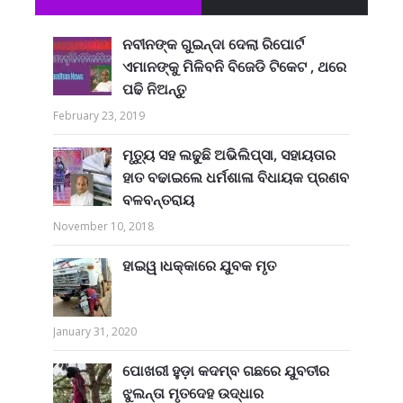
ନବୀନଙ୍କ ଗୁଇନ୍ଦା ଦେଲା ରିପୋର୍ଟ
ଏମାନଙ୍କୁ ମିଳିବନି ବିଜେଡି ଟିକେଟ , ଥରେ
ପଢି ନିଅନ୍ତୁ
February 23, 2019
ମୃତ୍ୟୁ ସହ ଲଢୁଛି ଅଭିଲିପ୍ସା, ସହାୟତାର
ହାତ ବଢାଇଲେ ଧର୍ମଶାଳା ବିଧାୟକ ପ୍ରଣବ
ବଳବନ୍ତରାୟ
November 10, 2018
ହାଇୱ।ଧକ୍କାରେ ଯୁବକ ମୃତ
January 31, 2020
ପୋଖରୀ ହୁଡ଼ା କଦମ୍ବ ଗଛରେ ଯୁବତୀର
ଝୁଲନ୍ତା ମୃତଦେହ ଉଦ୍ଧାର