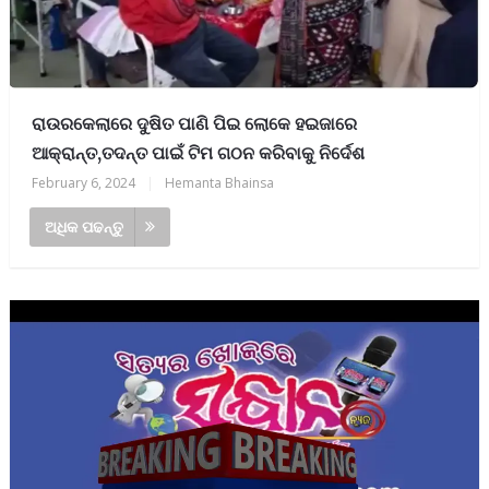
ରାଉରକେଲାରେ ଦୁଷିତ ପାଣି ପିଇ ଲୋକେ ହଇଜାରେ
ଆକ୍ରାନ୍ତ,ତଦନ୍ତ ପାଇଁ ଟିମ ଗଠନ କରିବାକୁ ନିର୍ଦେଶ
February 6, 2024
|
Hemanta Bhainsa
ଅଧିକ ପଢନ୍ତୁ