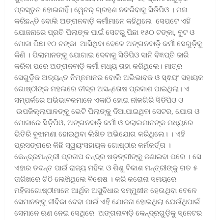
ପ୍ରସ୍ତୁତ ହୋଇନାହିଁ। ୱେଟର୍ ଗ୍ରହଣ ନକରିବାକୁ ସିଡିପିଓ । ମନା
କରିଛନ୍ତି ବୋଲି ଅଙ୍ଗନବାଡ଼ି କର୍ମୀମାନେ କହିଥିଲେ ସେପଟେ ଏହି
ଯୋଜନାରେ ପ୍ରତି ପିଲାଙ୍କ ପାଇଁ ସେଟରୁ ପିଛା ୧୫୦ ଟଙ୍କା, ବୁଟ ଓ
ମୋଜା ପିଛା ୧୦ ଟଙ୍କା ଆସିଥିବା ବେଳେ ଅଙ୍ଗନବାଡ଼ି କର୍ମୀ ସେଗୁଡ଼ିକୁ
କିଣି । ପିଲାମାନଙ୍କୁ ଯୋଗାଇ ଦେବାକୁ ସିଡିପିଓ ସାନି ବିଜ୍ଞପ୍ତି ଜାରି
କରିବା ପରେ ଅଙ୍ଗନବାଡ଼ି କର୍ମୀ ମଧ୍ୟ ତାହା କରିଥିଲେ। ମାତ୍ର
ସେଗୁଡ଼ିକ ଅତ୍ୟନ୍ତ ନିମ୍ନମାନର ବୋଲି ଅଭିଭାବକ ଓ ସ୍ଵୟଂ ସହାୟକ
ଗୋଷ୍ଠୀଙ୍କ ମହଲରେ ତୀବ୍ର ଅସନ୍ତୋଷ ପ୍ରକାଶ ପାଇଥିଲା। ଏ
ସମ୍ପର୍କରେ ଅଭିଭାବକମାନେ ଏକାଠି ହୋଇ ନୀଳଗିରି ସିଡିପିଓ ଓ
ଉପଜିଲ୍ଲାପାଳଙ୍କୁ ଭେଟି ପିଲାଙ୍କୁ ଦିଆଯାଇଥିବା ସେଟର, ଯୋତା ଓ
ମୋଜାରେ ସିଡ଼ିପିଓ, ଅଙ୍ଗନବାଡ଼ି କର୍ମୀ ଓ ଦଲାଲମାନଙ୍କ ମଧ୍ୟରେ
ଭିତିରି ବୁଝାମଣା ହୋଇଥିବା ଲିଖିତ ଅଭିଯୋଗ କରିଥିଲେ। । ଏହି
ପ୍ରସଙ୍ଗରେ କିଛି ସ୍ୱୟଂସହାୟକ ଗୋଷ୍ଠୀର କର୍ମକର୍ତ୍ତା ।
କେନ୍ଦ୍ରମନ୍ତ୍ରୀ ପ୍ରତାପ ଚନ୍ଦ୍ର ଷଡ଼ଙ୍ଗୀଙ୍କୁ ଜଣାଇବା ପରେ । ସେ
ଏହାର ତଦନ୍ତ ପାଇଁ ରାଜ୍ୟ ମହିଳା ଓ ଶିଶୁ ବିକାଶ ମନ୍ତ୍ରୀଙ୍କୁ ଗତ ୫
ତାରିଖରେ ଚିଠି ଲେଖିଥିଲେ ବିଶେଷ । କରି କରୋନା ସମୟରେ
ମହିଳାଗୋଷ୍ଠୀମାନେ ଆର୍ଥିକ ଅସୁବିଧାର ସମ୍ମୁଖୀନ ହେଉଥିବା ବେଳେ
ସେମାନଙ୍କୁ ଜୀବିକା ଦେବା ପାଇଁ ଏହି ଯୋଜନା ହୋଇଥିଲା ଯେଉଁଥିପାଇଁ
ସେମାନେ ଋଣ ନେଇ ସେଥିରେ ଅଙ୍ଗନାବାଡ଼ି କେନ୍ଦ୍ରଗୁଡ଼ିକୁ ସ୍ନେଟର