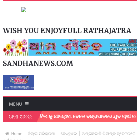
WISH YOU ENJOYFULL RATHAJATRA
SANDHANEWS.COM
MENU
ତାଜା ଖବର
ିଭାଗ
ବିଲ କୁ ଯାଇଥିବା ବେଳେ ବଜ୍ରାଘାତରେ ଯୁବ ଚାଷୀ ର ମୃତ
Home
ଜିଲ୍ଲା ପରିକ୍ରମା
କେନ୍ଦୁଝର
ଅଙ୍ଗନବାଡି ପିଲାଙ୍କ ସ୍ବେଟରରେ