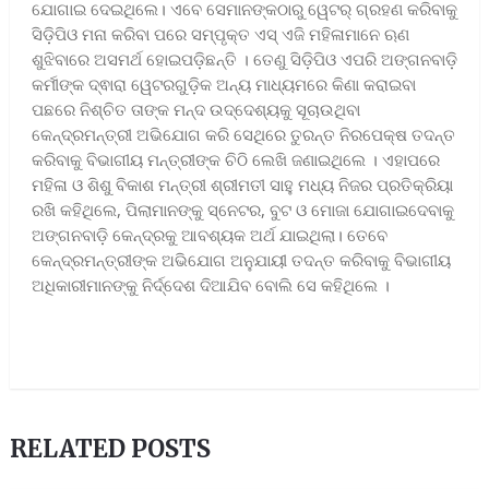
ଯୋଗାଇ ଦେଇଥିଲେ। ଏବେ ସେମାନଙ୍କଠାରୁ ୱେଟର୍ ଗ୍ରହଣ କରିବାକୁ
ସିଡ଼ିପିଓ ମନା କରିବା ପରେ ସମ୍ପୃକ୍ତ ଏସ୍ ଏଜି ମହିଳାମାନେ ଋଣ
ଶୁଝିବାରେ ଅସମର୍ଥ ହୋଇପଡ଼ିଛନ୍ତି । ତେଣୁ ସିଡ଼ିପିଓ ଏପରି ଅଙ୍ଗନବାଡ଼ି
କର୍ମୀଙ୍କ ଦ୍ଵାରା ୱେଟରଗୁଡ଼ିକ ଅନ୍ୟ ମାଧ୍ୟମରେ କିଣା କରାଇବା
ପଛରେ ନିଶ୍ଚିତ ତାଙ୍କ ମନ୍ଦ ଉଦ୍ଦେଶ୍ୟକୁ ସୂଚାଉଥିବା
କେନ୍ଦ୍ରମନ୍ତ୍ରୀ ଅଭିଯୋଗ କରି ସେଥିରେ ତୁରନ୍ତ ନିରପେକ୍ଷ ତଦନ୍ତ
କରିବାକୁ ବିଭାଗୀୟ ମନ୍ତ୍ରୀଙ୍କ ଚିଠି ଲେଖି ଜଣାଇଥିଲେ । ଏହାପରେ
ମହିଳା ଓ ଶିଶୁ ବିକାଶ ମନ୍ତ୍ରୀ ଶ୍ରୀମତୀ ସାହୁ ମଧ୍ୟ ନିଜର ପ୍ରତିକ୍ରିୟା
ରଖି କହିଥିଲେ, ପିଲାମାନଙ୍କୁ ସ୍ନେଟର, ବୁଟ ଓ ମୋଜା ଯୋଗାଇଦେବାକୁ
ଅଙ୍ଗନବାଡ଼ି କେନ୍ଦ୍ରକୁ ଆବଶ୍ୟକ ଅର୍ଥ ଯାଇଥିଲା। ତେବେ
କେନ୍ଦ୍ରମନ୍ତ୍ରୀଙ୍କ ଅଭିଯୋଗ ଅନୁଯାୟୀ ତଦନ୍ତ କରିବାକୁ ବିଭାଗୀୟ
ଅଧିକାରୀମାନଙ୍କୁ ନିର୍ଦ୍ଦେଶ ଦିଆଯିବ ବୋଲି ସେ କହିଥିଲେ ।
RELATED POSTS