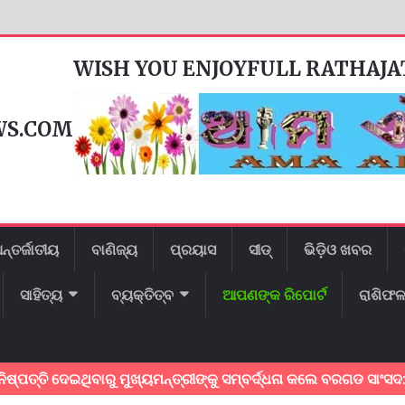
WISH YOU ENJOYFULL RATHAJ
WS.COM
ନ୍ତର୍ଜାତୀୟ
ବାଣିଜ୍ୟ
ପ୍ରୟାସ
ସୀଡ୍
ଭିଡ଼ିଓ ଖବର
ସାହିତ୍ୟ
ବ୍ୟକ୍ତିତ୍ବ
ଆପଣଙ୍କ ରିପୋର୍ଟ
ରାଶିଫ
ତି ଦେଇଥିବାରୁ ମୁଖ୍ୟମନ୍ତ୍ରୀଙ୍କୁ ସମ୍ବର୍ଦ୍ଧନା କଲେ ବରଗଡ ସାଂସଦ:୩ଟି