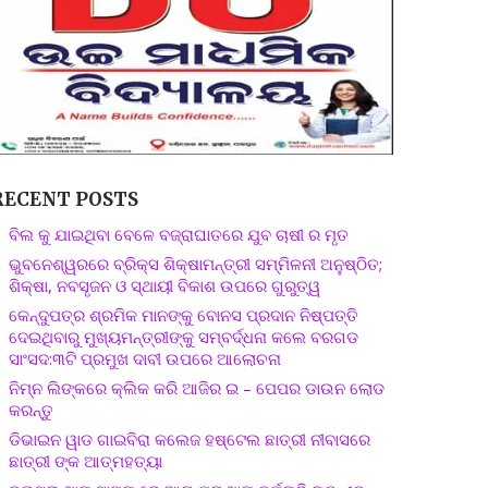
RECENT POSTS
ବିଲ କୁ ଯାଇଥିବା ବେଳେ ବଜ୍ରାଘାତରେ ଯୁବ ଚାଷୀ ର ମୃତ
ଭୁବନେଶ୍ୱରରେ ବ୍ରିକ୍ସ ଶିକ୍ଷାମନ୍ତ୍ରୀ ସମ୍ମିଳନୀ ଅନୁଷ୍ଠିତ;
ଶିକ୍ଷା, ନବସୃଜନ ଓ ସ୍ଥାୟୀ ବିକାଶ ଉପରେ ଗୁରୁତ୍ୱ
କେନ୍ଦୁପତ୍ର ଶ୍ରମିକ ମାନଙ୍କୁ ବୋନସ ପ୍ରଦାନ ନିଷ୍ପତ୍ତି
ଦେଇଥିବାରୁ ମୁଖ୍ୟମନ୍ତ୍ରୀଙ୍କୁ ସମ୍ବର୍ଦ୍ଧନା କଲେ ବରଗଡ
ସାଂସଦ:୩ଟି ପ୍ରମୁଖ ଦାବୀ ଉପରେ ଆଲୋଚନା
ନିମ୍ନ ଲିଙ୍କରେ କ୍ଲିକ କରି ଆଜିର ଇ – ପେପର ଡାଉନ ଲୋଡ
କରନ୍ତୁ
ଡିଭାଇନ ୱାଡ ଗାଇବିରା କଲେଜ ହଷ୍ଟେଲ ଛାତ୍ରୀ ନୀବାସରେ
ଛାତ୍ରୀ ଙ୍କ ଆତ୍ମହତ୍ୟା