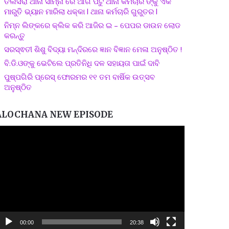
ତଲସରା ଥାନା ସାମ୍ନା ରେ ଆଗ ପଟୁ ଥାନା କର୍ମଚାରି ଙ୍କୁ ଏକ
ମାରୁତି ଭ୍ୟାନ ମାରିଲା ଧକ୍କା l ଥାନା କର୍ମଚାରି ଗୁରୁତର l
ନିମ୍ନ ଲିଙ୍କରେ କ୍ଲିକ କରି ଆଜିର ଇ – ପେପର ଡାଉନ ଲୋଡ
କରନ୍ତୁ
ସରସ୍ଵତୀ ଶିଶୁ ବିଦ୍ୟା ମନ୍ଦିରରେ ଜ୍ଞାନ ବିଜ୍ଞାନ ମେଳା ଅନୁଷ୍ଠିତ !
ବି.ଡି.ଓଙ୍କୁ ଭେଟିଲେ ପ୍ରତିନିଧି ଦଳ ସହାୟତା ପାଇଁ ଦାବି
ପୁଷ୍ପଗିରି ପ୍ରେସ୍ ଫୋରମର ୧୧ ତମ ବାର୍ଷିକ ଉତ୍ସବ
ଅନୁଷ୍ଠିତ
ALOCHANA NEW EPISODE
ideo
layer
00:00
20:38