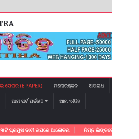
ATRA
ଇ ପେପର (E PAPER)
ମନୋରଞ୍ଜନ
ଅପରାଧ
ଳ
ଆମ ପର୍ବ ପର୍ବାଣୀ
ଆମ ଐତିହ
 ପ୍ରମୁଖ ଦାବୀ ଉପରେ ଆଲୋଚନା
ନିମ୍ନ ଲିଙ୍କରେ କ୍ଲିକ କରି ଆଜିର