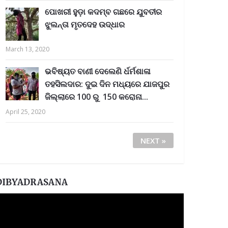
ପୋଖରୀ ହୁଡ଼ା କଦମ୍ବ ଗଛରେ ଯୁବତୀର
ଝୁଲନ୍ତା ମୃତଦେହ ଉଦ୍ଧାର
March 13, 2020
ଭବିଷ୍ୟତ ବାଣୀ ଦେଲେଣି ର୍ଧର୍ମଶାଳା
ତହସିଲଦାର: ଦୁଇ ଦିନ ମଧ୍ୟରେ ଯାଜପୁର
ଜିଲ୍ଲାରେ 100 ରୁ 150 କରୋନା...
April 25, 2020
NEXT »
DIBYADRASANA
ideo
layer