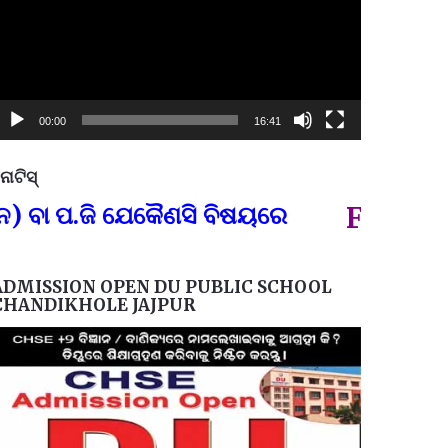
00:00
16:41
ୋଟିସ୍
ପ୍ରତିନି
 ପ.ଜି ଯେକୈଣସି ବିଷୟରେ
FOR GOVT 
ADMISSION OPEN DU PUBLIC SCHOOL
CHANDIKHOLE JAJPUR