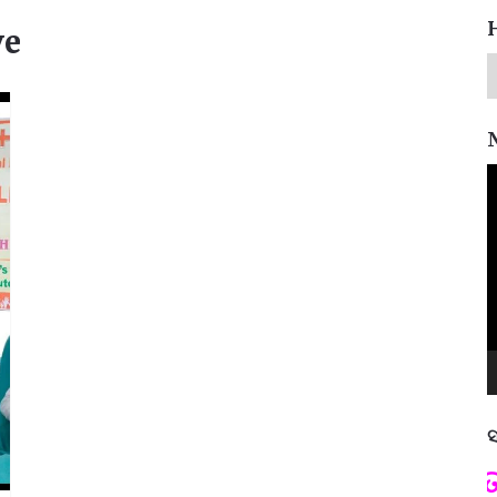
ve
V
P
ସ
ପଦ୍ମଶ୍ରୀ ଜୟନ୍ତ ମହାପାତ୍ର