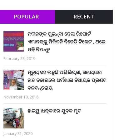
POPULAR
RECENT
ନବୀନଙ୍କ ଗୁଇନ୍ଦା ଦେଲା ରିପୋର୍ଟ
ଏମାନଙ୍କୁ ମିଳିବନି ବିଜେଡି ଟିକେଟ , ଥରେ
ପଢି ନିଅନ୍ତୁ
February 23, 2019
ମୃତ୍ୟୁ ସହ ଲଢୁଛି ଅଭିଲିପ୍ସା, ସହାୟତାର
ହାତ ବଢାଇଲେ ଧର୍ମଶାଳା ବିଧାୟକ ପ୍ରଣବ
ବଳବନ୍ତରାୟ
November 10, 2018
ହାଇୱ।ଧକ୍କାରେ ଯୁବକ ମୃତ
January 31, 2020