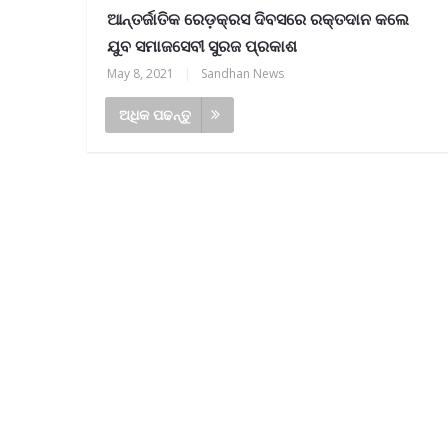
ଆନ୍ତର୍ଜାତିକ ରେଡ଼କ୍ରସ ଦିବସରେ ରକ୍ତଦାନ କଲେ
ଯୁବ ସମାଜସେବୀ ସୁରଜ ପ୍ରକାଶ
May 8, 2021
|
Sandhan News
ଅଧିକ ପଢନ୍ତୁ