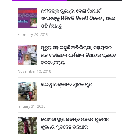
ନବୀନଙ୍କ ଗୁଇନ୍ଦା ଦେଲା ରିପୋର୍ଟ
ଏମାନଙ୍କୁ ମିଳିବନି ବିଜେଡି ଟିକେଟ , ଥରେ
ପଢି ନିଅନ୍ତୁ
February 23, 2019
ମୃତ୍ୟୁ ସହ ଲଢୁଛି ଅଭିଲିପ୍ସା, ସହାୟତାର
ହାତ ବଢାଇଲେ ଧର୍ମଶାଳା ବିଧାୟକ ପ୍ରଣବ
ବଳବନ୍ତରାୟ
November 10, 2018
ହାଇୱ।ଧକ୍କାରେ ଯୁବକ ମୃତ
January 31, 2020
ପୋଖରୀ ହୁଡ଼ା କଦମ୍ବ ଗଛରେ ଯୁବତୀର
ଝୁଲନ୍ତା ମୃତଦେହ ଉଦ୍ଧାର