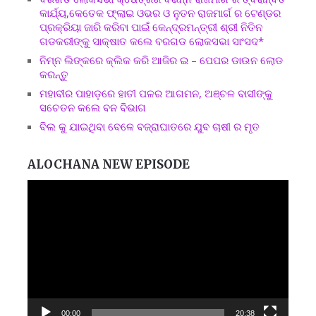
କାର୍ଯ୍ୟ,କେତେକ ଫ୍ଲାଇ ଓଭର ଓ ନୁତନ ରାଜମାର୍ଗ ର ଟେଣ୍ଡର
ପ୍ରକ୍ରିୟା ଜାରି କରିବା ପାଇଁ କେନ୍ଦ୍ରମନ୍ତ୍ରୀ ଶ୍ରୀ ନିତିନ
ଗଡକରୀଙ୍କୁ ସାକ୍ଷାତ କଲେ ବରଗଡ ଲୋକସଭା ସାଂସଦ*
ନିମ୍ନ ଲିଙ୍କରେ କ୍ଲିକ କରି ଆଜିର ଇ – ପେପର ଡାଉନ ଲୋଡ
କରନ୍ତୁ
ମହାବୀର ପାହାଡ଼ରେ ହାତୀ ପଳର ଆଗମନ, ଅଞ୍ଚଳ ବାସୀଙ୍କୁ
ସଚେତନ କଲେ ବନ ବିଭାଗ
ବିଲ କୁ ଯାଇଥିବା ବେଳେ ବଜ୍ରାଘାତରେ ଯୁବ ଚାଷୀ ର ମୃତ
ALOCHANA NEW EPISODE
Video
Player
00:00
20:38