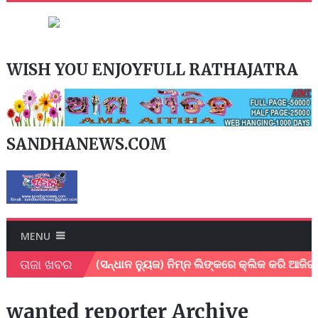
WISH YOU ENJOYFULL RATHAJATRA
SANDHANEWS.COM
MENU
ତାଜା ଖବର
୍କ ମୃତ୍ୟୁ*
(ସନ୍ଧାନ ନ୍ୟୁଜ) ନିମ୍ନ ଲିଙ୍କରେ କ୍ଲିକ କରି ଆଜିର 
wanted reporter Archive