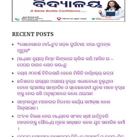
RECENT POSTS
*ସୋହେଲାରେ ମର୍ମନ୍ତୁଦ ସଡ଼କ ଦୁର୍ଘଟଣା: ବାପା-ପୁଅଙ୍କ
ମୃତ୍ୟୁ*
(ସନ୍ଧାନ ନ୍ୟୁଜ) ନିମ୍ନ ଲିଙ୍କରେ କ୍ଲିକ କରି ଆଜିର ଇ –
ପେପର ଡାଉନ ଲୋଡ କରନ୍ତୁ
ବୟସ ୬୦ବର୍ଷ ବିତିଗଲାଣି ହେଲେ ମିଳିନି ବାର୍ଦ୍ଧକ୍ୟ ଭତ୍ତା
ଛତିଶଗଡ ରାଜ୍ୟର ଅସହାୟ ବୃଦ୍ଧା ଏଣେତେଣେ ବୁଲୁଥିବା
ବେଳେ ସ୍ଥାନୀୟ ସାମ୍ବାଦିକ ଓ ସ୍ବେଛାସେବୀ ଯୁବକ ମାନେ ବୃଦ୍ଧା
ଙ୍କୁ ନେଇ ସଖି ଅନୁଷ୍ଠାନରେ କଲେ ଥଇଥାନ
ସମ୍ବଲପୁର ମହାନଗର ନିଗମର କାର୍ଯ୍ୟ ସମୀକ୍ଷା କଲେ
ଜିଲ୍ଲାପାଳ।
ଅଂଚଳ ବିକାଶ ନେଇ ମାନ୍ୟବର ସାଂସଦ ଶ୍ରୀ ଭର୍ତ୍ତୃହରି
ମହତାବଙ୍କୁ ସୌଜନ୍ୟ ମୂଳକ ସାକ୍ଷାତ କଲେ ଯୁବ ସାମାଜିକ କର୍ମୀ
।
ବରଗଡ ଲୋକସଭା କ୍ଷେତ୍ରର ବିଭିନ୍ନ ରାଜମାର୍ଗ ର ତ୍ବରାନ୍ବିତ