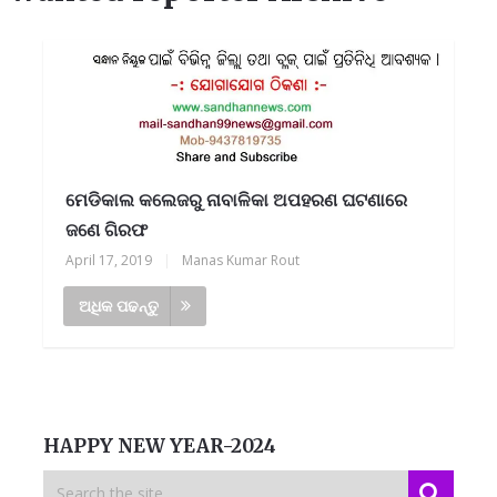
ମେଡିକାଲ କଲେଜରୁ ନାବାଳିକା ଅପହରଣ ଘଟଣାରେ
ଜଣେ ଗିରଫ
April 17, 2019
|
Manas Kumar Rout
ଅଧିକ ପଢନ୍ତୁ
HAPPY NEW YEAR-2024