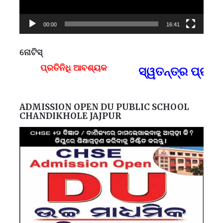
00:00
16:41
ନୋଟିସ୍
ପ୍ରତିନିଧି ଆବଶ୍ୟକ
ସ୍ୱତନ୍ତ୍ର ପ୍ରତି
F
ADMISSION OPEN DU PUBLIC SCHOOL
CHANDIKHOLE JAJPUR