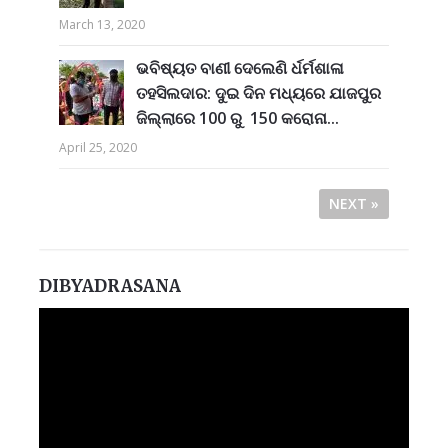
March 13, 2020
ଭବିଷ୍ୟତ ବାଣୀ ଦେଲେଣି ର୍ଧର୍ମଶାଳା
ତହସିଲଦାର: ଦୁଇ ଦିନ ମଧ୍ୟରେ ଯାଜପୁର
ଜିଲ୍ଲାରେ 100 ରୁ 150 କରୋନା...
April 25, 2020
NEXT »
DIBYADRASANA
Video
Player