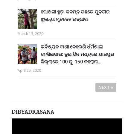
ପୋଖରୀ ହୁଡ଼ା କଦମ୍ବ ଗଛରେ ଯୁବତୀର
ଝୁଲନ୍ତା ମୃତଦେହ ଉଦ୍ଧାର
March 13, 2020
ଭବିଷ୍ୟତ ବାଣୀ ଦେଲେଣି ର୍ଧର୍ମଶାଳା
ତହସିଲଦାର: ଦୁଇ ଦିନ ମଧ୍ୟରେ ଯାଜପୁର
ଜିଲ୍ଲାରେ 100 ରୁ 150 କରୋନା...
April 25, 2020
NEXT »
DIBYADRASANA
Video
Player