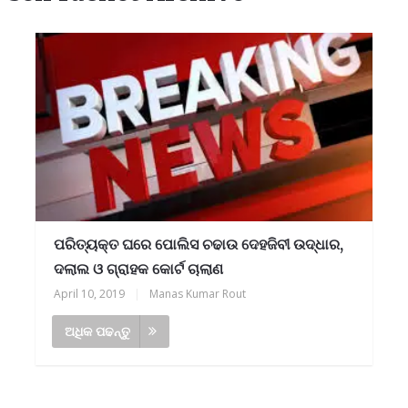
ପରିତ୍ୟକ୍ତ ଘରେ ପୋଲିସ ଚଢାଉ ଦେହଜିବୀ ଉଦ୍ଧାର,
ଦଲାଲ ଓ ଗ୍ରାହକ କୋର୍ଟ ଚାଲାଣ
April 10, 2019
|
Manas Kumar Rout
ଅଧିକ ପଢନ୍ତୁ