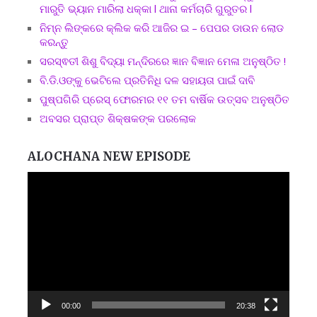
ମାରୁତି ଭ୍ୟାନ ମାରିଲା ଧକ୍କା l ଥାନା କର୍ମଚାରି ଗୁରୁତର l
ନିମ୍ନ ଲିଙ୍କରେ କ୍ଲିକ କରି ଆଜିର ଇ – ପେପର ଡାଉନ ଲୋଡ
କରନ୍ତୁ
ସରସ୍ଵତୀ ଶିଶୁ ବିଦ୍ୟା ମନ୍ଦିରରେ ଜ୍ଞାନ ବିଜ୍ଞାନ ମେଳା ଅନୁଷ୍ଠିତ !
ବି.ଡି.ଓଙ୍କୁ ଭେଟିଲେ ପ୍ରତିନିଧି ଦଳ ସହାୟତା ପାଇଁ ଦାବି
ପୁଷ୍ପଗିରି ପ୍ରେସ୍ ଫୋରମର ୧୧ ତମ ବାର୍ଷିକ ଉତ୍ସବ ଅନୁଷ୍ଠିତ
ଅବସର ପ୍ରାପ୍ତ ଶିକ୍ଷକଙ୍କ ପରଲୋକ
ALOCHANA NEW EPISODE
Video
Player
00:00
20:38