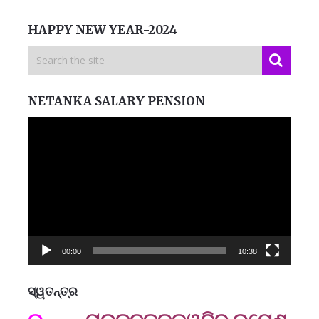
HAPPY NEW YEAR-2024
NETANKA SALARY PENSION
Video
Player
00:00
10:38
ସ୍ୱତନ୍ତ୍ର
ମନେ
ପ