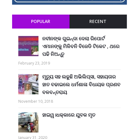
POPULAR
RECENT
ନବୀନଙ୍କ ଗୁଇନ୍ଦା ଦେଲା ରିପୋର୍ଟ
ଏମାନଙ୍କୁ ମିଳିବନି ବିଜେଡି ଟିକେଟ , ଥରେ
ପଢି ନିଅନ୍ତୁ
February 23, 2019
ମୃତ୍ୟୁ ସହ ଲଢୁଛି ଅଭିଲିପ୍ସା, ସହାୟତାର
ହାତ ବଢାଇଲେ ଧର୍ମଶାଳା ବିଧାୟକ ପ୍ରଣବ
ବଳବନ୍ତରାୟ
November 10, 2018
ହାଇୱ।ଧକ୍କାରେ ଯୁବକ ମୃତ
January 31, 2020