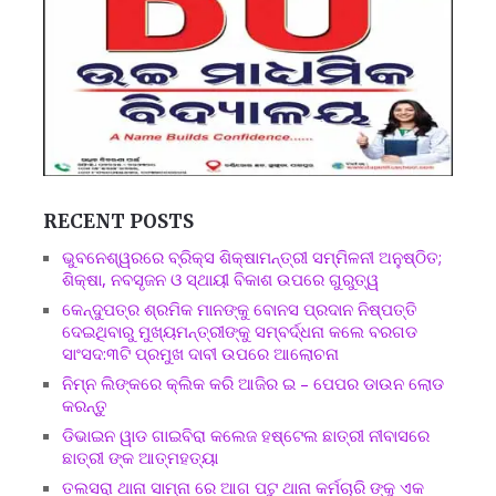
RECENT POSTS
ଭୁବନେଶ୍ୱରରେ ବ୍ରିକ୍ସ ଶିକ୍ଷାମନ୍ତ୍ରୀ ସମ୍ମିଳନୀ ଅନୁଷ୍ଠିତ;
ଶିକ୍ଷା, ନବସୃଜନ ଓ ସ୍ଥାୟୀ ବିକାଶ ଉପରେ ଗୁରୁତ୍ୱ
କେନ୍ଦୁପତ୍ର ଶ୍ରମିକ ମାନଙ୍କୁ ବୋନସ ପ୍ରଦାନ ନିଷ୍ପତ୍ତି
ଦେଇଥିବାରୁ ମୁଖ୍ୟମନ୍ତ୍ରୀଙ୍କୁ ସମ୍ବର୍ଦ୍ଧନା କଲେ ବରଗଡ
ସାଂସଦ:୩ଟି ପ୍ରମୁଖ ଦାବୀ ଉପରେ ଆଲୋଚନା
ନିମ୍ନ ଲିଙ୍କରେ କ୍ଲିକ କରି ଆଜିର ଇ – ପେପର ଡାଉନ ଲୋଡ
କରନ୍ତୁ
ଡିଭାଇନ ୱାଡ ଗାଇବିରା କଲେଜ ହଷ୍ଟେଲ ଛାତ୍ରୀ ନୀବାସରେ
ଛାତ୍ରୀ ଙ୍କ ଆତ୍ମହତ୍ୟା
ତଲସରା ଥାନା ସାମ୍ନା ରେ ଆଗ ପଟୁ ଥାନା କର୍ମଚାରି ଙ୍କୁ ଏକ