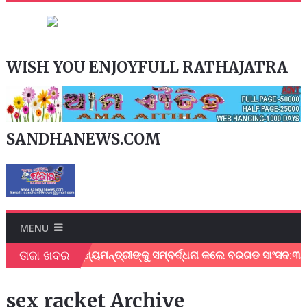
WISH YOU ENJOYFULL RATHAJATRA
SANDHANEWS.COM
MENU
ତାଜା ଖବର
ତି ଦେଇଥିବାରୁ ମୁଖ୍ୟମନ୍ତ୍ରୀଙ୍କୁ ସମ୍ବର୍ଦ୍ଧନା କଲେ ବରଗଡ ସାଂସଦ:୩ଟି
sex racket Archive