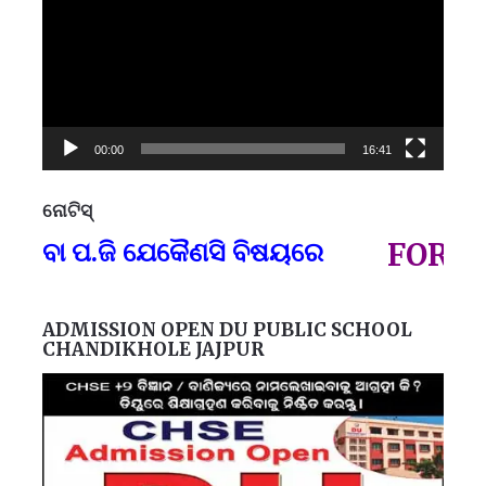
00:00
16:41
ନୋଟିସ୍
ପ୍
 ବା ପ.ଜି ଯେକୈଣସି ବିଷୟରେ
FOR GOV
ADMISSION OPEN DU PUBLIC SCHOOL
CHANDIKHOLE JAJPUR