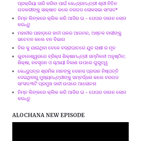
ପ୍ରକ୍ରିୟା ଜାରି କରିବା ପାଇଁ କେନ୍ଦ୍ରମନ୍ତ୍ରୀ ଶ୍ରୀ ନିତିନ
ଗଡକରୀଙ୍କୁ ସାକ୍ଷାତ କଲେ ବରଗଡ ଲୋକସଭା ସାଂସଦ*
ନିମ୍ନ ଲିଙ୍କରେ କ୍ଲିକ କରି ଆଜିର ଇ – ପେପର ଡାଉନ ଲୋଡ
କରନ୍ତୁ
ମହାବୀର ପାହାଡ଼ରେ ହାତୀ ପଳର ଆଗମନ, ଅଞ୍ଚଳ ବାସୀଙ୍କୁ
ସଚେତନ କଲେ ବନ ବିଭାଗ
ବିଲ କୁ ଯାଇଥିବା ବେଳେ ବଜ୍ରାଘାତରେ ଯୁବ ଚାଷୀ ର ମୃତ
ଭୁବନେଶ୍ୱରରେ ବ୍ରିକ୍ସ ଶିକ୍ଷାମନ୍ତ୍ରୀ ସମ୍ମିଳନୀ ଅନୁଷ୍ଠିତ;
ଶିକ୍ଷା, ନବସୃଜନ ଓ ସ୍ଥାୟୀ ବିକାଶ ଉପରେ ଗୁରୁତ୍ୱ
କେନ୍ଦୁପତ୍ର ଶ୍ରମିକ ମାନଙ୍କୁ ବୋନସ ପ୍ରଦାନ ନିଷ୍ପତ୍ତି
ଦେଇଥିବାରୁ ମୁଖ୍ୟମନ୍ତ୍ରୀଙ୍କୁ ସମ୍ବର୍ଦ୍ଧନା କଲେ ବରଗଡ
ସାଂସଦ:୩ଟି ପ୍ରମୁଖ ଦାବୀ ଉପରେ ଆଲୋଚନା
ନିମ୍ନ ଲିଙ୍କରେ କ୍ଲିକ କରି ଆଜିର ଇ – ପେପର ଡାଉନ ଲୋଡ
କରନ୍ତୁ
ALOCHANA NEW EPISODE
Video
Player