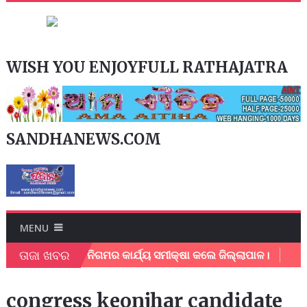
WISH YOU ENJOYFULL RATHAJATRA
SANDHANEWS.COM
MENU
ତାଜା ଖବର
ଲପୁର ମହାନଗର ନିଗମର କାର୍ଯ୍ୟ ସମୀକ୍ଷା କଲେ ଜିଲ୍ଲାପାଳ।
ଅଂଚଳ
congress keonjhar candidate