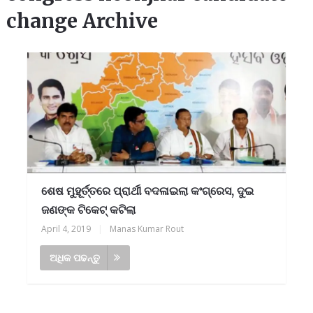
change Archive
ଶେଷ ମୁହୂର୍ତ୍ତରେ ପ୍ରାର୍ଥୀ ବଦଳାଇଲା କଂଗ୍ରେସ, ଦୁଇ
ଜଣଙ୍କ ଟିକେଟ୍ କଟିଲା
April 4, 2019
|
Manas Kumar Rout
ଅଧିକ ପଢନ୍ତୁ