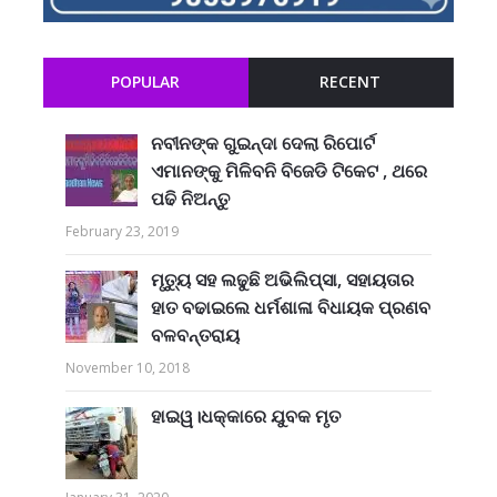
POPULAR
RECENT
ନବୀନଙ୍କ ଗୁଇନ୍ଦା ଦେଲା ରିପୋର୍ଟ
ଏମାନଙ୍କୁ ମିଳିବନି ବିଜେଡି ଟିକେଟ , ଥରେ
ପଢି ନିଅନ୍ତୁ
February 23, 2019
ମୃତ୍ୟୁ ସହ ଲଢୁଛି ଅଭିଲିପ୍ସା, ସହାୟତାର
ହାତ ବଢାଇଲେ ଧର୍ମଶାଳା ବିଧାୟକ ପ୍ରଣବ
ବଳବନ୍ତରାୟ
November 10, 2018
ହାଇୱ।ଧକ୍କାରେ ଯୁବକ ମୃତ