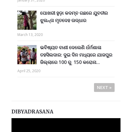
January 31, 2020
ପୋଖରୀ ହୁଡ଼ା କଦମ୍ବ ଗଛରେ ଯୁବତୀର
ଝୁଲନ୍ତା ମୃତଦେହ ଉଦ୍ଧାର
March 13, 2020
ଭବିଷ୍ୟତ ବାଣୀ ଦେଲେଣି ର୍ଧର୍ମଶାଳା
ତହସିଲଦାର: ଦୁଇ ଦିନ ମଧ୍ୟରେ ଯାଜପୁର
ଜିଲ୍ଲାରେ 100 ରୁ 150 କରୋନା...
April 25, 2020
NEXT »
DIBYADRASANA
Video
Player