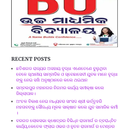
RECENT POSTS
ଛତିଶଗଡ ରାଜ୍ୟର ଅସହାୟ ବୃଦ୍ଧା ଏଣେତେଣେ ବୁଲୁଥିବା
ବେଳେ ସ୍ଥାନୀୟ ସାମ୍ବାଦିକ ଓ ସ୍ବେଛାସେବୀ ଯୁବକ ମାନେ ବୃଦ୍ଧା
ଙ୍କୁ ନେଇ ସଖି ଅନୁଷ୍ଠାନରେ କଲେ ଥଇଥାନ
ସମ୍ବଲପୁର ମହାନଗର ନିଗମର କାର୍ଯ୍ୟ ସମୀକ୍ଷା କଲେ
ଜିଲ୍ଲାପାଳ।
ଅଂଚଳ ବିକାଶ ନେଇ ମାନ୍ୟବର ସାଂସଦ ଶ୍ରୀ ଭର୍ତ୍ତୃହରି
ମହତାବଙ୍କୁ ସୌଜନ୍ୟ ମୂଳକ ସାକ୍ଷାତ କଲେ ଯୁବ ସାମାଜିକ କର୍ମୀ
।
ବରଗଡ ଲୋକସଭା କ୍ଷେତ୍ରର ବିଭିନ୍ନ ରାଜମାର୍ଗ ର ତ୍ବରାନ୍ବିତ
କାର୍ଯ୍ୟ,କେତେକ ଫ୍ଲାଇ ଓଭର ଓ ନୁତନ ରାଜମାର୍ଗ ର ଟେଣ୍ଡର