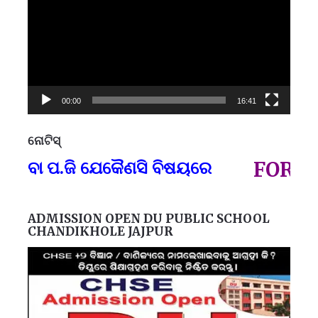
00:00
16:41
ନୋଟିସ୍
ପ୍
 ବା ପ.ଜି ଯେକୈଣସି ବିଷୟରେ
FOR GOV
ADMISSION OPEN DU PUBLIC SCHOOL
CHANDIKHOLE JAJPUR