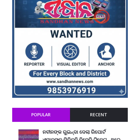
POPULAR
RECENT
ନବୀନଙ୍କ ଗୁଇନ୍ଦା ଦେଲା ରିପୋର୍ଟ
ଏମାନଙ୍କୁ ମିଳିବନି ବିଜେଡି ଟିକେଟ , ଥରେ