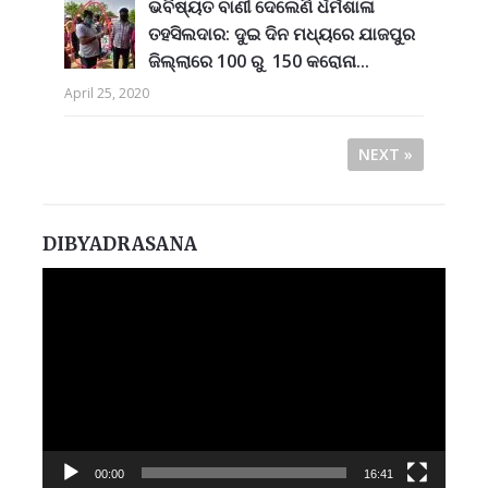
ଭବିଷ୍ୟତ ବାଣୀ ଦେଲେଣି ର୍ଧର୍ମଶାଳା
ତହସିଲଦାର: ଦୁଇ ଦିନ ମଧ୍ୟରେ ଯାଜପୁର
ଜିଲ୍ଲାରେ 100 ରୁ 150 କରୋନା...
April 25, 2020
NEXT »
DIBYADRASANA
Video
Player
00:00
16:41