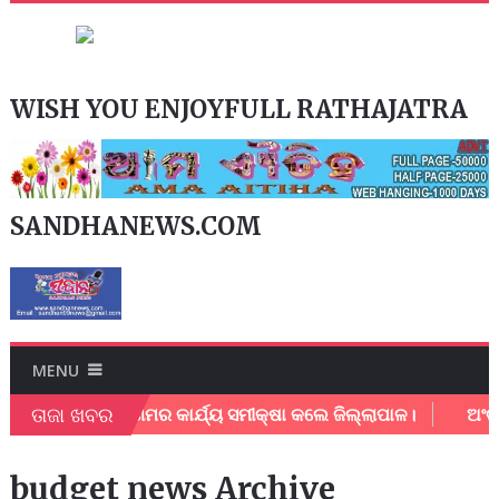
WISH YOU ENJOYFULL RATHAJATRA
SANDHANEWS.COM
MENU
ତାଜା ଖବର
ମହାନଗର ନିଗମର କାର୍ଯ୍ୟ ସମୀକ୍ଷା କଲେ ଜିଲ୍ଲାପାଳ।
ଅଂଚଳ ବିକା
budget news Archive