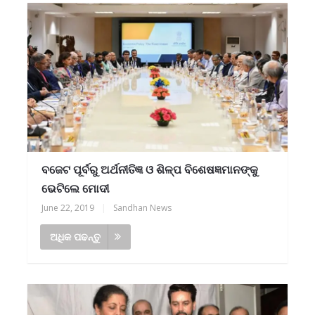
ବଜେଟ ପୂର୍ବରୁ ଅର୍ଥନୀତିଜ୍ଞ ଓ ଶିଳ୍ପ ବିଶେଷଜ୍ଞମାନଙ୍କୁ
ଭେଟିଲେ ମୋଦୀ
June 22, 2019
|
Sandhan News
ଅଧିକ ପଢନ୍ତୁ