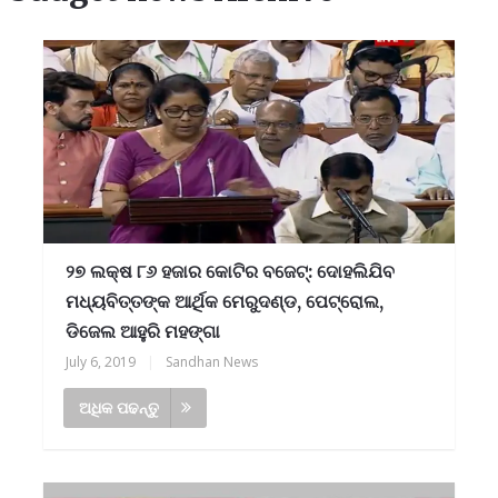
୨୭ ଲକ୍ଷ ୮୬ ହଜାର କୋଟିର ବଜେଟ୍: ଦୋହଲିଯିବ
ମଧ୍ୟବିତ୍ତଙ୍କ ଆର୍ଥିକ ମେରୁଦଣ୍ଡ, ପେଟ୍ରୋଲ,
ଡିଜେଲ ଆହୁରି ମହଙ୍ଗା
July 6, 2019
|
Sandhan News
ଅଧିକ ପଢନ୍ତୁ