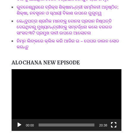
ଭୁବନେଶ୍ୱରରେ ବ୍ରିକ୍ସ ଶିକ୍ଷାମନ୍ତ୍ରୀ ସମ୍ମିଳନୀ ଅନୁଷ୍ଠିତ;
ଶିକ୍ଷା, ନବସୃଜନ ଓ ସ୍ଥାୟୀ ବିକାଶ ଉପରେ ଗୁରୁତ୍ୱ
କେନ୍ଦୁପତ୍ର ଶ୍ରମିକ ମାନଙ୍କୁ ବୋନସ ପ୍ରଦାନ ନିଷ୍ପତ୍ତି
ଦେଇଥିବାରୁ ମୁଖ୍ୟମନ୍ତ୍ରୀଙ୍କୁ ସମ୍ବର୍ଦ୍ଧନା କଲେ ବରଗଡ
ସାଂସଦ:୩ଟି ପ୍ରମୁଖ ଦାବୀ ଉପରେ ଆଲୋଚନା
ନିମ୍ନ ଲିଙ୍କରେ କ୍ଲିକ କରି ଆଜିର ଇ – ପେପର ଡାଉନ ଲୋଡ
କରନ୍ତୁ
ALOCHANA NEW EPISODE
Video
Player
00:00
20:38