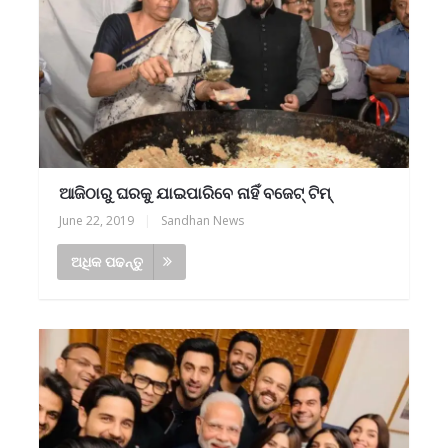
ଆଜିଠାରୁ ଘରକୁ ଯାଇପାରିବେ ନାହିଁ ବଜେଟ୍‌ ଟିମ୍‌
June 22, 2019
|
Sandhan News
ଅଧିକ ପଢନ୍ତୁ