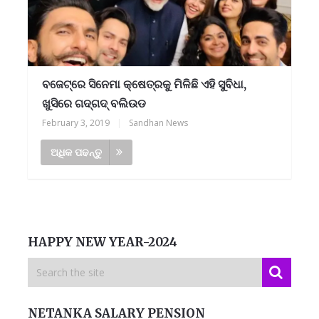
ବଜେଟ୍‌ରେ ସିନେମା କ୍ଷେତ୍ରକୁ ମିଳିଛି ଏହି ସୁବିଧା,
ଖୁସିରେ ଗଦ୍‌ଗଦ୍‌ ବଲିଉଡ
February 3, 2019
|
Sandhan News
ଅଧିକ ପଢନ୍ତୁ
HAPPY NEW YEAR-2024
NETANKA SALARY PENSION