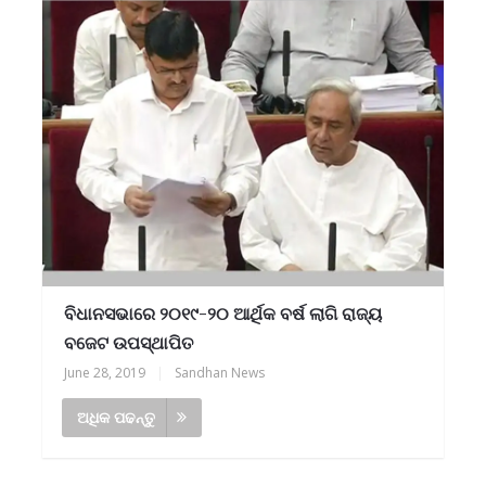
ବିଧାନସଭାରେ ୨୦୧୯-୨୦ ଆର୍ଥିକ ବର୍ଷ ଲାଗି ରାଜ୍ୟ
ବଜେଟ ଉପସ୍ଥାପିତ
June 28, 2019
|
Sandhan News
ଅଧିକ ପଢନ୍ତୁ