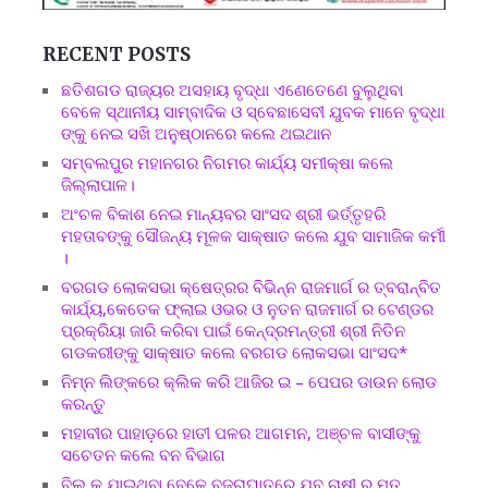
RECENT POSTS
ଛତିଶଗଡ ରାଜ୍ୟର ଅସହାୟ ବୃଦ୍ଧା ଏଣେତେଣେ ବୁଲୁଥିବା
ବେଳେ ସ୍ଥାନୀୟ ସାମ୍ବାଦିକ ଓ ସ୍ବେଛାସେବୀ ଯୁବକ ମାନେ ବୃଦ୍ଧା
ଙ୍କୁ ନେଇ ସଖି ଅନୁଷ୍ଠାନରେ କଲେ ଥଇଥାନ
ସମ୍ବଲପୁର ମହାନଗର ନିଗମର କାର୍ଯ୍ୟ ସମୀକ୍ଷା କଲେ
ଜିଲ୍ଲାପାଳ।
ଅଂଚଳ ବିକାଶ ନେଇ ମାନ୍ୟବର ସାଂସଦ ଶ୍ରୀ ଭର୍ତ୍ତୃହରି
ମହତାବଙ୍କୁ ସୌଜନ୍ୟ ମୂଳକ ସାକ୍ଷାତ କଲେ ଯୁବ ସାମାଜିକ କର୍ମୀ
।
ବରଗଡ ଲୋକସଭା କ୍ଷେତ୍ରର ବିଭିନ୍ନ ରାଜମାର୍ଗ ର ତ୍ବରାନ୍ବିତ
କାର୍ଯ୍ୟ,କେତେକ ଫ୍ଲାଇ ଓଭର ଓ ନୁତନ ରାଜମାର୍ଗ ର ଟେଣ୍ଡର
ପ୍ରକ୍ରିୟା ଜାରି କରିବା ପାଇଁ କେନ୍ଦ୍ରମନ୍ତ୍ରୀ ଶ୍ରୀ ନିତିନ
ଗଡକରୀଙ୍କୁ ସାକ୍ଷାତ କଲେ ବରଗଡ ଲୋକସଭା ସାଂସଦ*
ନିମ୍ନ ଲିଙ୍କରେ କ୍ଲିକ କରି ଆଜିର ଇ – ପେପର ଡାଉନ ଲୋଡ
କରନ୍ତୁ
ମହାବୀର ପାହାଡ଼ରେ ହାତୀ ପଳର ଆଗମନ, ଅଞ୍ଚଳ ବାସୀଙ୍କୁ
ସଚେତନ କଲେ ବନ ବିଭାଗ
ବିଲ କୁ ଯାଇଥିବା ବେଳେ ବଜ୍ରାଘାତରେ ଯୁବ ଚାଷୀ ର ମୃତ