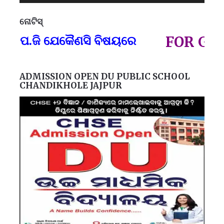
ନୋଟିସ୍
ପ୍
ପ.ଜି ଯେକୈଣସି ବିଷୟରେ
FOR GOVT 
ADMISSION OPEN DU PUBLIC SCHOOL
CHANDIKHOLE JAJPUR