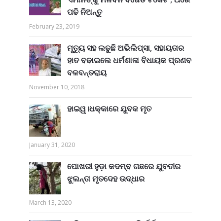
ପଢି ନିଅନ୍ତୁ
February 23, 2019
ମୃତ୍ୟୁ ସହ ଲଢୁଛି ଅଭିଲିପ୍ସା, ସହାୟତାର
ହାତ ବଢାଇଲେ ଧର୍ମଶାଳା ବିଧାୟକ ପ୍ରଣବ
ବଳବନ୍ତରାୟ
November 10, 2018
ହାଇୱ।ଧକ୍କାରେ ଯୁବକ ମୃତ
January 31, 2020
ପୋଖରୀ ହୁଡ଼ା କଦମ୍ବ ଗଛରେ ଯୁବତୀର
ଝୁଲନ୍ତା ମୃତଦେହ ଉଦ୍ଧାର
March 13, 2020