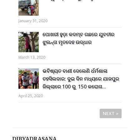
January 31, 2020
ପୋଖରୀ ହୁଡ଼ା କଦମ୍ବ ଗଛରେ ଯୁବତୀର
ଝୁଲନ୍ତା ମୃତଦେହ ଉଦ୍ଧାର
March 13, 2020
ଭବିଷ୍ୟତ ବାଣୀ ଦେଲେଣି ର୍ଧର୍ମଶାଳା
ତହସିଲଦାର: ଦୁଇ ଦିନ ମଧ୍ୟରେ ଯାଜପୁର
ଜିଲ୍ଲାରେ 100 ରୁ 150 କରୋନା...
April 25, 2020
NEXT »
DIBYADRASANA