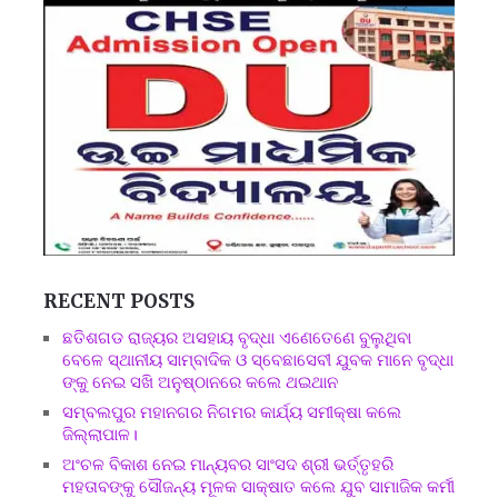
RECENT POSTS
ଛତିଶଗଡ ରାଜ୍ୟର ଅସହାୟ ବୃଦ୍ଧା ଏଣେତେଣେ ବୁଲୁଥିବା
ବେଳେ ସ୍ଥାନୀୟ ସାମ୍ବାଦିକ ଓ ସ୍ବେଛାସେବୀ ଯୁବକ ମାନେ ବୃଦ୍ଧା
ଙ୍କୁ ନେଇ ସଖି ଅନୁଷ୍ଠାନରେ କଲେ ଥଇଥାନ
ସମ୍ବଲପୁର ମହାନଗର ନିଗମର କାର୍ଯ୍ୟ ସମୀକ୍ଷା କଲେ
ଜିଲ୍ଲାପାଳ।
ଅଂଚଳ ବିକାଶ ନେଇ ମାନ୍ୟବର ସାଂସଦ ଶ୍ରୀ ଭର୍ତ୍ତୃହରି
ମହତାବଙ୍କୁ ସୌଜନ୍ୟ ମୂଳକ ସାକ୍ଷାତ କଲେ ଯୁବ ସାମାଜିକ କର୍ମୀ