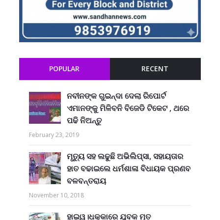
POPULAR
RECENT
ନବୀନଙ୍କ ଗୁଇନ୍ଦା ଦେଲା ରିପୋର୍ଟ
ଏମାନଙ୍କୁ ମିଳିବନି ବିଜେଡି ଟିକେଟ , ଥରେ
ପଢି ନିଅନ୍ତୁ
February 23, 2019
ମୃତ୍ୟୁ ସହ ଲଢୁଛି ଅଭିଲିପ୍ସା, ସହାୟତାର
ହାତ ବଢାଇଲେ ଧର୍ମଶାଳା ବିଧାୟକ ପ୍ରଣବ
ବଳବନ୍ତରାୟ
November 10, 2018
ହାଇୱ।ଧକ୍କାରେ ଯୁବକ ମୃତ