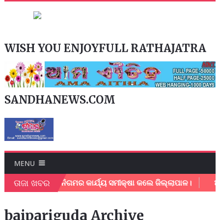
WISH YOU ENJOYFULL RATHAJATRA
SANDHANEWS.COM
MENU
ତାଜା ଖବର
ପୁର ମହାନଗର ନିଗମର କାର୍ଯ୍ୟ ସମୀକ୍ଷା କଲେ ଜିଲ୍ଲାପାଳ।
ଅଂଚଳ 
baipariguda Archive