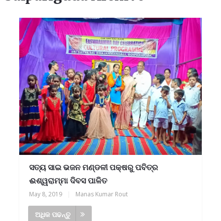
ସତ୍ୟ ସାଇ ଭଜନ ମଣ୍ଡଳୀ ପକ୍ଷରୁ ପବିତ୍ର
ଈଶ୍ୱରାମ୍ମା ଦିବସ ପାଳିତ
May 8, 2019
|
Manas Kumar Rout
ଅଧିକ ପଢନ୍ତୁ