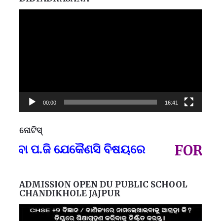
Video
Player
00:00
16:41
ନୋଟିସ୍
ପ୍
 ବା ପ.ଜି ଯେକୈଣସି ବିଷୟରେ
FOR GOV
ADMISSION OPEN DU PUBLIC SCHOOL
CHANDIKHOLE JAJPUR