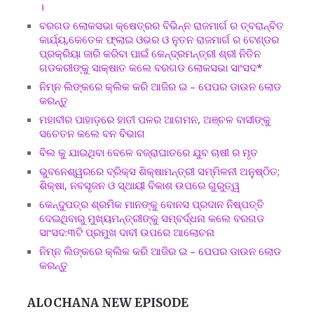
।
ବରଗଡ ଲୋକସଭା କ୍ଷେତ୍ରର ବିଭିନ୍ନ ରାଜମାର୍ଗ ର ତ୍ବରାନ୍ବିତ
କାର୍ଯ୍ୟ,କେତେକ ଫ୍ଲାଇ ଓଭର ଓ ନୁତନ ରାଜମାର୍ଗ ର ଟେଣ୍ଡର
ପ୍ରକ୍ରିୟା ଜାରି କରିବା ପାଇଁ କେନ୍ଦ୍ରମନ୍ତ୍ରୀ ଶ୍ରୀ ନିତିନ
ଗଡକରୀଙ୍କୁ ସାକ୍ଷାତ କଲେ ବରଗଡ ଲୋକସଭା ସାଂସଦ*
ନିମ୍ନ ଲିଙ୍କରେ କ୍ଲିକ କରି ଆଜିର ଇ – ପେପର ଡାଉନ ଲୋଡ
କରନ୍ତୁ
ମହାବୀର ପାହାଡ଼ରେ ହାତୀ ପଳର ଆଗମନ, ଅଞ୍ଚଳ ବାସୀଙ୍କୁ
ସଚେତନ କଲେ ବନ ବିଭାଗ
ବିଲ କୁ ଯାଇଥିବା ବେଳେ ବଜ୍ରାଘାତରେ ଯୁବ ଚାଷୀ ର ମୃତ
ଭୁବନେଶ୍ୱରରେ ବ୍ରିକ୍ସ ଶିକ୍ଷାମନ୍ତ୍ରୀ ସମ୍ମିଳନୀ ଅନୁଷ୍ଠିତ;
ଶିକ୍ଷା, ନବସୃଜନ ଓ ସ୍ଥାୟୀ ବିକାଶ ଉପରେ ଗୁରୁତ୍ୱ
କେନ୍ଦୁପତ୍ର ଶ୍ରମିକ ମାନଙ୍କୁ ବୋନସ ପ୍ରଦାନ ନିଷ୍ପତ୍ତି
ଦେଇଥିବାରୁ ମୁଖ୍ୟମନ୍ତ୍ରୀଙ୍କୁ ସମ୍ବର୍ଦ୍ଧନା କଲେ ବରଗଡ
ସାଂସଦ:୩ଟି ପ୍ରମୁଖ ଦାବୀ ଉପରେ ଆଲୋଚନା
ନିମ୍ନ ଲିଙ୍କରେ କ୍ଲିକ କରି ଆଜିର ଇ – ପେପର ଡାଉନ ଲୋଡ
କରନ୍ତୁ
ALOCHANA NEW EPISODE