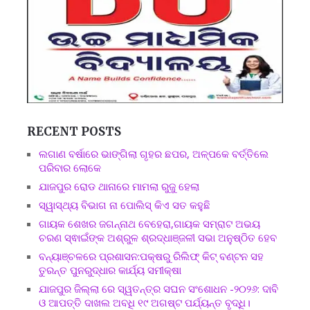
RECENT POSTS
ଲଗାଣ ବର୍ଷାରେ ଭାଙ୍ଗିଲା ଗୃହର ଛପର, ଅଳ୍ପକେ ବର୍ତ୍ତିଲେ
ପରିବାର ଲୋକେ
ଯାଜପୁର ରୋଡ ଥାନାରେ ମାମଲା ରୁଜୁ ହେଲା
ସ୍ୱାସ୍ଥ୍ୟ ବିଭାଗ ନା ପୋଲିସ୍ କିଏ ସତ କହୁଛି
ଗାୟକ ଶେଖର ଜଗନ୍ନାଥ ବେହେରା,ଗାୟକ ସମ୍ରାଟ ଅଭୟ
ଚରଣ ସ୍ଵାଇଁଙ୍କ ଅଶ୍ରୁଳ ଶ୍ରଦ୍ଧାଞ୍ଜଳୀ ସଭା ଅନୁଷ୍ଠିତ ହେବ
ବନ୍ୟାଞ୍ଚଳରେ ପ୍ରଶାସନ:ପକ୍ଷରୁ ରିଲିଫ୍ କିଟ୍ ବଣ୍ଟନ ସହ
ତୁରନ୍ତ ପୁନରୁଦ୍ଧାର କାର୍ଯ୍ୟ ସମୀକ୍ଷା
ଯାଜପୁର ଜିଲ୍ଲା ରେ ସ୍ୱତନ୍ତ୍ର ସଘନ ସଂଶୋଧନ -୨୦୨୬: ଦାବି
ଓ ଆପତ୍ତି ଦାଖଲ ଅବଧି ୧୯ ଅଗଷ୍ଟ ପର୍ଯ୍ୟନ୍ତ ବୃଦ୍ଧି।