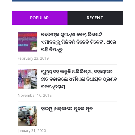
POPULAR
RECENT
ନବୀନଙ୍କ ଗୁଇନ୍ଦା ଦେଲା ରିପୋର୍ଟ
ଏମାନଙ୍କୁ ମିଳିବନି ବିଜେଡି ଟିକେଟ , ଥରେ
ପଢି ନିଅନ୍ତୁ
February 23, 2019
ମୃତ୍ୟୁ ସହ ଲଢୁଛି ଅଭିଲିପ୍ସା, ସହାୟତାର
ହାତ ବଢାଇଲେ ଧର୍ମଶାଳା ବିଧାୟକ ପ୍ରଣବ
ବଳବନ୍ତରାୟ
November 10, 2018
ହାଇୱ।ଧକ୍କାରେ ଯୁବକ ମୃତ
January 31, 2020