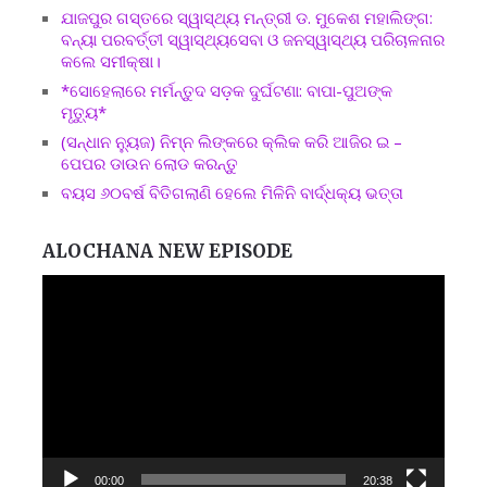
ଯାଜପୁର ଗସ୍ତରେ ସ୍ୱାସ୍ଥ୍ୟ ମନ୍ତ୍ରୀ ଡ. ମୁକେଶ ମହାଲିଙ୍ଗ:
ବନ୍ୟା ପରବର୍ତ୍ତୀ ସ୍ୱାସ୍ଥ୍ୟସେବା ଓ ଜନସ୍ୱାସ୍ଥ୍ୟ ପରିଚାଳନାର
କଲେ ସମୀକ୍ଷା।
*ସୋହେଲାରେ ମର୍ମନ୍ତୁଦ ସଡ଼କ ଦୁର୍ଘଟଣା: ବାପା-ପୁଅଙ୍କ
ମୃତ୍ୟୁ*
(ସନ୍ଧାନ ନ୍ୟୁଜ) ନିମ୍ନ ଲିଙ୍କରେ କ୍ଲିକ କରି ଆଜିର ଇ –
ପେପର ଡାଉନ ଲୋଡ କରନ୍ତୁ
ବୟସ ୬୦ବର୍ଷ ବିତିଗଲାଣି ହେଲେ ମିଳିନି ବାର୍ଦ୍ଧକ୍ୟ ଭତ୍ତା
ALOCHANA NEW EPISODE
Video
Player
00:00
20:38