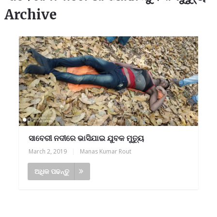
Archive
ସାବେରୀ ନଦୀରେ ଭାସିଯାଇ ଯୁବକ ମୁତ୍ୟୁ
March 2, 2019
|
Manas Kumar Rout
ଅଧିକ ପଢନ୍ତୁ