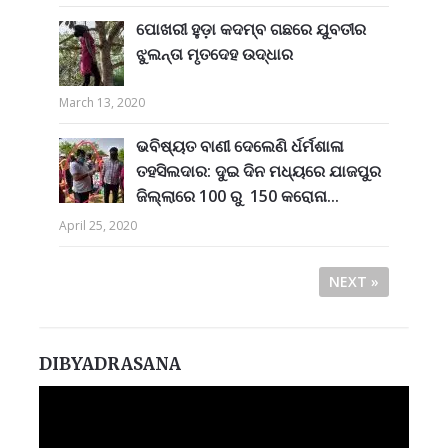
ପୋଖରୀ ହୁଡ଼ା କଦମ୍ବ ଗଛରେ ଯୁବତୀର
ଝୁଲନ୍ତା ମୃତଦେହ ଉଦ୍ଧାର
March 13, 2020
ଭବିଷ୍ୟତ ବାଣୀ ଦେଲେଣି ର୍ଧର୍ମଶାଳା
ତହସିଲଦାର: ଦୁଇ ଦିନ ମଧ୍ୟରେ ଯାଜପୁର
ଜିଲ୍ଲାରେ 100 ରୁ 150 କରୋନା...
April 25, 2020
NEXT »
DIBYADRASANA
Video
Player