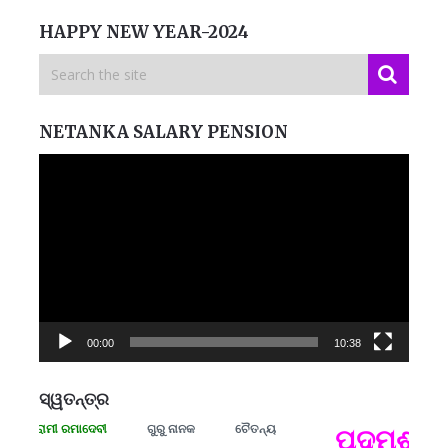
HAPPY NEW YEAR-2024
NETANKA SALARY PENSION
Video
Player
00:00
10:38
ସ୍ୱତନ୍ତ୍ର
 ସଂଗ୍ରାମୀ ରମାଦେବୀ
ଗୁରୁ ନାନକ
ଚୈତନ୍ୟ
ପଦ୍ମଶ୍ରୀ 
ପ
B
ପ