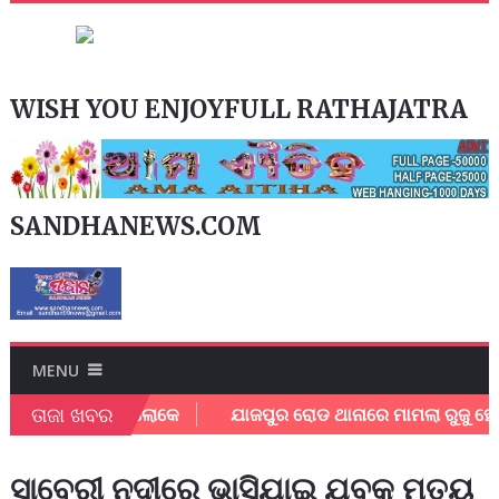
WISH YOU ENJOYFULL RATHAJATRA
SANDHANEWS.COM
MENU
ତାଜା ଖବର
୍ତ୍ତିଲେ ପରିବାର ଲୋକେ
ଯାଜପୁର ରୋଡ ଥାନାରେ ମାମଲା ରୁଜୁ ହେଲା
ସାବେରୀ ନଦୀରେ ଭାସିଯାଇ ଯୁବକ ମୁତ୍ୟୁ