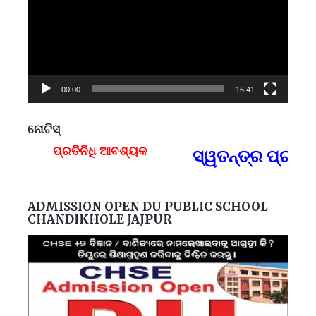
00:00
16:41
ନୋଟିସ୍
ପ୍ରତିନିଧି ଆବଶ୍ୟକ
ସ୍ୱତନ୍ତ୍ର ପ୍ରତିନ
F
ADMISSION OPEN DU PUBLIC SCHOOL
CHANDIKHOLE JAJPUR