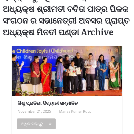
ଅଧ୍ୟକ୍ଷ ଶ୍ରୀମତୀ ବବିତା ପାତ୍ର ପିକକ
ସଂଗଠନ ର ସଭାନେତ୍ରୀ ଅବସର ପ୍ରାପ୍ତ
ଅଧ୍ୟକ୍ଷ ମିନତୀ ପଣ୍ଡା Archive
ଶିଶୁ ପ୍ରତିଭା ଦିବ୍ୟାନୀ ସମ୍ମାନିତ
November 21, 2025
|
Manas Kumar Rout
ଅଧିକ ପଢନ୍ତୁ