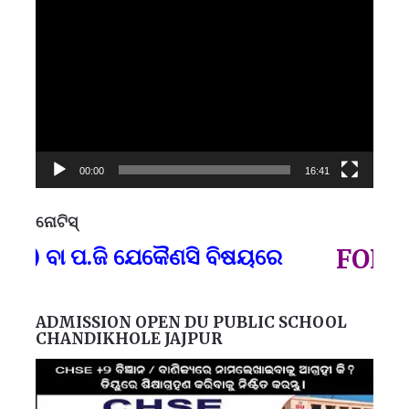
Video
Player
00:00
16:41
ନୋଟିସ୍
ପ୍
) ବା ପ.ଜି ଯେକୈଣସି ବିଷୟରେ
FOR GO
ADMISSION OPEN DU PUBLIC SCHOOL
CHANDIKHOLE JAJPUR