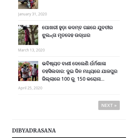
January 31, 2020
ପୋଖରୀ ହୁଡ଼ା କଦମ୍ବ ଗଛରେ ଯୁବତୀର
ଝୁଲନ୍ତା ମୃତଦେହ ଉଦ୍ଧାର
March 13, 2020
ଭବିଷ୍ୟତ ବାଣୀ ଦେଲେଣି ର୍ଧର୍ମଶାଳା
ତହସିଲଦାର: ଦୁଇ ଦିନ ମଧ୍ୟରେ ଯାଜପୁର
ଜିଲ୍ଲାରେ 100 ରୁ 150 କରୋନା...
April 25, 2020
NEXT »
DIBYADRASANA