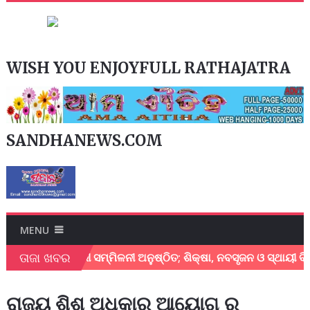
WISH YOU ENJOYFULL RATHAJATRA
SANDHANEWS.COM
MENU
ତାଜା ଖବର
ସ ଶିକ୍ଷାମନ୍ତ୍ରୀ ସମ୍ମିଳନୀ ଅନୁଷ୍ଠିତ; ଶିକ୍ଷା, ନବସୃଜନ ଓ ସ୍ଥାୟୀ ବିକା
ରାଜ୍ୟ ଶିଶୁ ଅଧିକାର ଆୟୋଗ ର