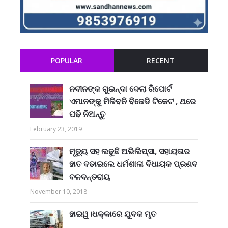
POPULAR
RECENT
ନବୀନଙ୍କ ଗୁଇନ୍ଦା ଦେଲା ରିପୋର୍ଟ
ଏମାନଙ୍କୁ ମିଳିବନି ବିଜେଡି ଟିକେଟ , ଥରେ
ପଢି ନିଅନ୍ତୁ
February 23, 2019
ମୃତ୍ୟୁ ସହ ଲଢୁଛି ଅଭିଲିପ୍ସା, ସହାୟତାର
ହାତ ବଢାଇଲେ ଧର୍ମଶାଳା ବିଧାୟକ ପ୍ରଣବ
ବଳବନ୍ତରାୟ
November 10, 2018
ହାଇୱ।ଧକ୍କାରେ ଯୁବକ ମୃତ