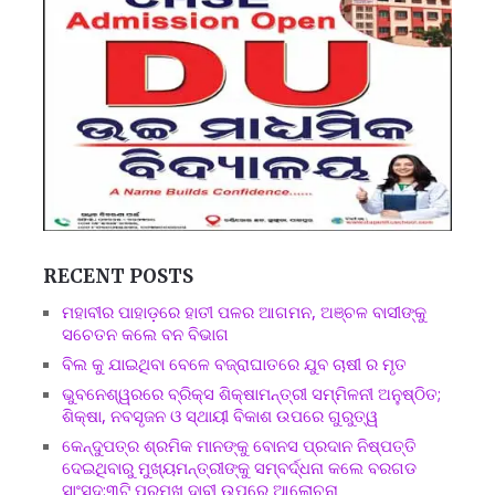
RECENT POSTS
ମହାବୀର ପାହାଡ଼ରେ ହାତୀ ପଳର ଆଗମନ, ଅଞ୍ଚଳ ବାସୀଙ୍କୁ
ସଚେତନ କଲେ ବନ ବିଭାଗ
ବିଲ କୁ ଯାଇଥିବା ବେଳେ ବଜ୍ରାଘାତରେ ଯୁବ ଚାଷୀ ର ମୃତ
ଭୁବନେଶ୍ୱରରେ ବ୍ରିକ୍ସ ଶିକ୍ଷାମନ୍ତ୍ରୀ ସମ୍ମିଳନୀ ଅନୁଷ୍ଠିତ;
ଶିକ୍ଷା, ନବସୃଜନ ଓ ସ୍ଥାୟୀ ବିକାଶ ଉପରେ ଗୁରୁତ୍ୱ
କେନ୍ଦୁପତ୍ର ଶ୍ରମିକ ମାନଙ୍କୁ ବୋନସ ପ୍ରଦାନ ନିଷ୍ପତ୍ତି
ଦେଇଥିବାରୁ ମୁଖ୍ୟମନ୍ତ୍ରୀଙ୍କୁ ସମ୍ବର୍ଦ୍ଧନା କଲେ ବରଗଡ
ସାଂସଦ:୩ଟି ପ୍ରମୁଖ ଦାବୀ ଉପରେ ଆଲୋଚନା