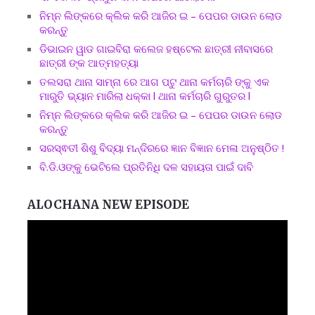
ନିମ୍ନ ଲିଙ୍କରେ କ୍ଲିକ କରି ଆଜିର ଇ – ପେପର ଡାଉନ ଲୋଡ
କରନ୍ତୁ
ଡିଭାଇନ ୱାଡ ଗାଇବିରା କଲେଜ ହଷ୍ଟେଲ ଛାତ୍ରୀ ନୀବାସରେ
ଛାତ୍ରୀ ଙ୍କ ଆତ୍ମହତ୍ୟା
ତଲସରା ଥାନା ସାମ୍ନା ରେ ଆଗ ପଟୁ ଥାନା କର୍ମଚାରି ଙ୍କୁ ଏକ
ମାରୁତି ଭ୍ୟାନ ମାରିଲା ଧକ୍କା l ଥାନା କର୍ମଚାରି ଗୁରୁତର l
ନିମ୍ନ ଲିଙ୍କରେ କ୍ଲିକ କରି ଆଜିର ଇ – ପେପର ଡାଉନ ଲୋଡ
କରନ୍ତୁ
ସରସ୍ଵତୀ ଶିଶୁ ବିଦ୍ୟା ମନ୍ଦିରରେ ଜ୍ଞାନ ବିଜ୍ଞାନ ମେଳା ଅନୁଷ୍ଠିତ !
ବି.ଡି.ଓଙ୍କୁ ଭେଟିଲେ ପ୍ରତିନିଧି ଦଳ ସହାୟତା ପାଇଁ ଦାବି
ALOCHANA NEW EPISODE
Video
Player