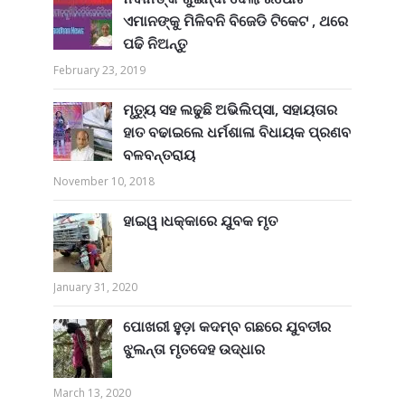
ଏମାନଙ୍କୁ ମିଳିବନି ବିଜେଡି ଟିକେଟ , ଥରେ
ପଢି ନିଅନ୍ତୁ
February 23, 2019
ମୃତ୍ୟୁ ସହ ଲଢୁଛି ଅଭିଲିପ୍ସା, ସହାୟତାର
ହାତ ବଢାଇଲେ ଧର୍ମଶାଳା ବିଧାୟକ ପ୍ରଣବ
ବଳବନ୍ତରାୟ
November 10, 2018
ହାଇୱ।ଧକ୍କାରେ ଯୁବକ ମୃତ
January 31, 2020
ପୋଖରୀ ହୁଡ଼ା କଦମ୍ବ ଗଛରେ ଯୁବତୀର
ଝୁଲନ୍ତା ମୃତଦେହ ଉଦ୍ଧାର
March 13, 2020