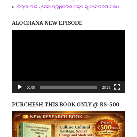
ଜିଲ୍ଲା ଆଇନ୍ ସେବା ପ୍ରାଧିକରଣ ପକ୍ଷ ରୁ ସଚେତନତା ସଭା।
ALOCHANA NEW EPISODE
Video
Player
00:00
20:38
PURCHESH THIS BOOK ONLY @ RS-500