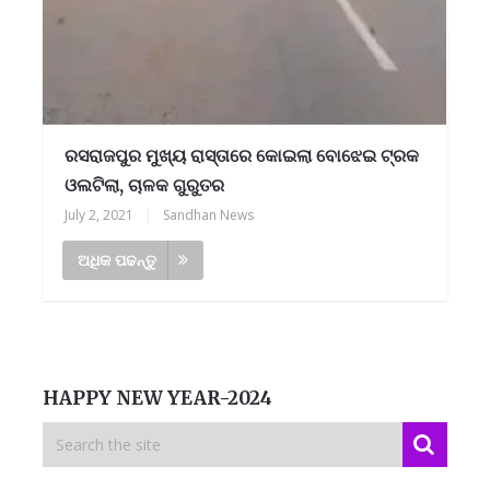
ରସରାଜପୁର ମୁଖ୍ୟ ରାସ୍ତାରେ କୋଇଲା ବୋଝେଇ ଟ୍ରକ
ଓଲଟିଲା, ଚାଳକ ଗୁରୁତର
July 2, 2021
|
Sandhan News
ଅଧିକ ପଢନ୍ତୁ
HAPPY NEW YEAR-2024