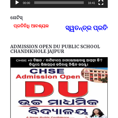
00:00
16:41
ନୋଟିସ୍
ପ୍ରତିନିଧି ଆବଶ୍ୟକ
ସ୍ୱତନ୍ତ୍ର ପ୍ରତିନ
F
ADMISSION OPEN DU PUBLIC SCHOOL
CHANDIKHOLE JAJPUR