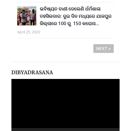
ଭବିଷ୍ୟତ ବାଣୀ ଦେଲେଣି ର୍ଧର୍ମଶାଳା
ତହସିଲଦାର: ଦୁଇ ଦିନ ମଧ୍ୟରେ ଯାଜପୁର
ଜିଲ୍ଲାରେ 100 ରୁ 150 କରୋନା...
April 25, 2020
NEXT »
DIBYADRASANA
Video
Player