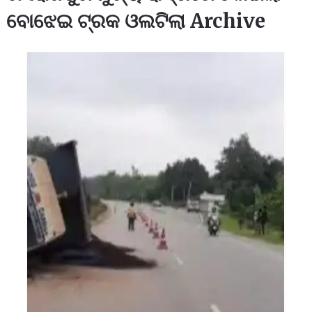
ବୋଝେଇ ଟ୍ରକ ଓଲଟିଲା Archive