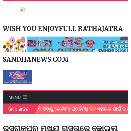
WISH YOU ENJOYFULL RATHAJATRA
SANDHANEWS.COM
MENU
ତାଜା ଖବର
ନୁଷ୍ଠିତ !
ବି.ଡି.ଓଙ୍କୁ ଭେଟିଲେ ପ୍ରତିନିଧି ଦଳ ସହାୟତା ପାଇଁ ଦାବି
ରସରାଜପୁର ମୁଖ୍ୟ ରାସ୍ତାରେ କୋଇଲା