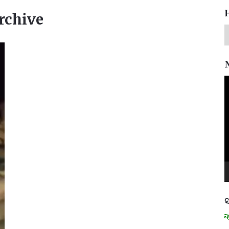
rchive
V
P
ସ
ମନେ ପଡନ୍ତି: ସ୍ୱାଧୀନତା ସଂଗ୍ରାମ