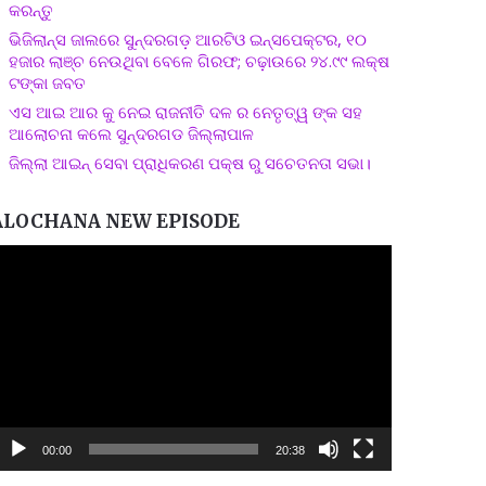
କରନ୍ତୁ
ଭିଜିଲାନ୍ସ ଜାଲରେ ସୁନ୍ଦରଗଡ଼ ଆରଟିଓ ଇନ୍ସପେକ୍ଟର, ୧୦
ହଜାର ଲାଞ୍ଚ ନେଉଥିବା ବେଳେ ଗିରଫ; ଚଢ଼ାଉରେ ୨୪.୯୯ ଲକ୍ଷ
ଟଙ୍କା ଜବତ
ଏସ ଆଇ ଆର କୁ ନେଇ ରାଜନୀତି ଦଳ ର ନେତୃତ୍ୱ ଙ୍କ ସହ
ଆଲୋଚନା କଲେ ସୁନ୍ଦରଗଡ ଜିଲ୍ଲାପାଳ
ଜିଲ୍ଲା ଆଇନ୍ ସେବା ପ୍ରାଧିକରଣ ପକ୍ଷ ରୁ ସଚେତନତା ସଭା।
ALOCHANA NEW EPISODE
ideo
layer
00:00
20:38