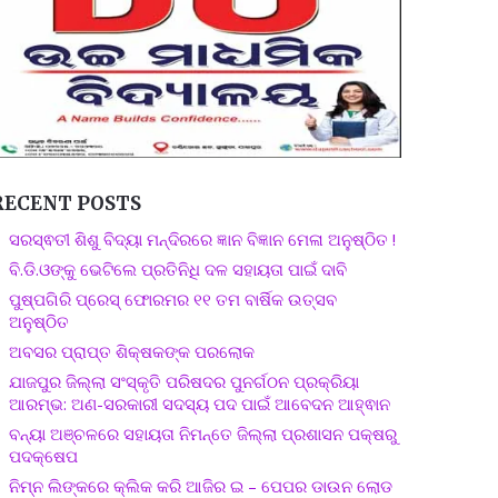
RECENT POSTS
ସରସ୍ଵତୀ ଶିଶୁ ବିଦ୍ୟା ମନ୍ଦିରରେ ଜ୍ଞାନ ବିଜ୍ଞାନ ମେଳା ଅନୁଷ୍ଠିତ !
ବି.ଡି.ଓଙ୍କୁ ଭେଟିଲେ ପ୍ରତିନିଧି ଦଳ ସହାୟତା ପାଇଁ ଦାବି
ପୁଷ୍ପଗିରି ପ୍ରେସ୍ ଫୋରମର ୧୧ ତମ ବାର୍ଷିକ ଉତ୍ସବ
ଅନୁଷ୍ଠିତ
ଅବସର ପ୍ରାପ୍ତ ଶିକ୍ଷକଙ୍କ ପରଲୋକ
ଯାଜପୁର ଜିଲ୍ଲା ସଂସ୍କୃତି ପରିଷଦର ପୁନର୍ଗଠନ ପ୍ରକ୍ରିୟା
ଆରମ୍ଭ: ଅଣ-ସରକାରୀ ସଦସ୍ୟ ପଦ ପାଇଁ ଆବେଦନ ଆହ୍ଵାନ
ବନ୍ୟା ଅଞ୍ଚଳରେ ସହାୟତା ନିମନ୍ତେ ଜିଲ୍ଲା ପ୍ରଶାସନ ପକ୍ଷରୁ
ପଦକ୍ଷେପ
ନିମ୍ନ ଲିଙ୍କରେ କ୍ଲିକ କରି ଆଜିର ଇ – ପେପର ଡାଉନ ଲୋଡ