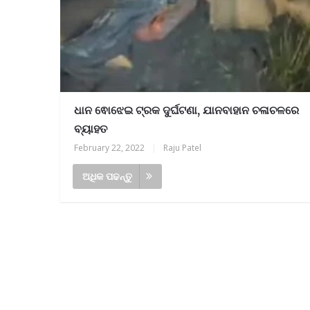
ଧାନ ଵୋଝେଇ ଟ୍ରକ ଦୁର୍ଘଟଣା, ଯାନବାହାନ ଚଳାଚଳରେ
ବ୍ୟାହତ
February 22, 2022
|
Raju Patel
ଅଧିକ ପଢନ୍ତୁ