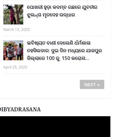
ପୋଖରୀ ହୁଡ଼ା କଦମ୍ବ ଗଛରେ ଯୁବତୀର
ଝୁଲନ୍ତା ମୃତଦେହ ଉଦ୍ଧାର
March 13, 2020
ଭବିଷ୍ୟତ ବାଣୀ ଦେଲେଣି ର୍ଧର୍ମଶାଳା
ତହସିଲଦାର: ଦୁଇ ଦିନ ମଧ୍ୟରେ ଯାଜପୁର
ଜିଲ୍ଲାରେ 100 ରୁ 150 କରୋନା...
April 25, 2020
NEXT »
DIBYADRASANA
ideo
layer