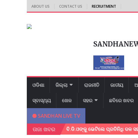
ABOUT US
CONTACT US
RECRUITMENT
SANDHANE
ଓଡିଶା
ଜିଲ୍ଲା
ରାଜନୀତି
ଜାତୀୟ
ଆ
ସ୍ବାସ୍ଥ୍ୟ
ଖେଳ
ସହର
ଛବିରେ ଖବର
SANDHAN LIVE TV
ତାଜା ଖବର
ଜ୍ଞାନ ମେଳା ଅନୁଷ୍ଠିତ !
ବି.ଡି.ଓଙ୍କୁ ଭେଟିଲେ ପ୍ରତିନିଧି ଦଳ ସହାୟତା 