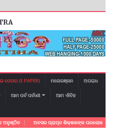
ATRA
ଇ ପେପର (E PAPER)
ମନୋରଞ୍ଜନ
ଅପରାଧ
ଳ
ଆମ ପର୍ବ ପର୍ବାଣୀ
ଆମ ଐତିହ
୍ଠିତ
ଅବସର ପ୍ରାପ୍ତ ଶିକ୍ଷକଙ୍କ ପରଲୋକ
ଯାଜପୁର ଜିଲ୍