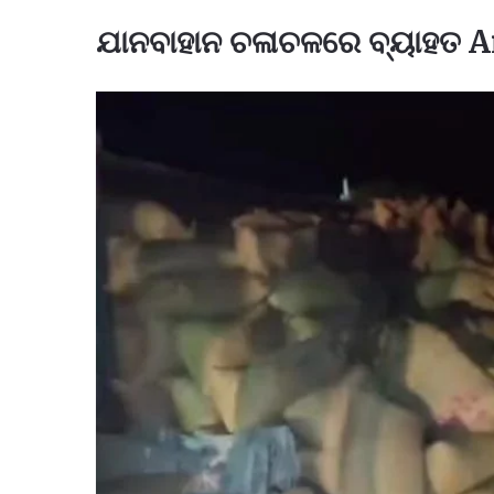
ଯାନବାହାନ ଚଳାଚଳରେ ବ୍ୟାହତ A