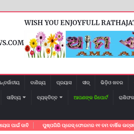
WISH YOU ENJOYFULL RATHAJ
WS.COM
ନ୍ତର୍ଜାତୀୟ
ବାଣିଜ୍ୟ
ପ୍ରୟାସ
ସୀଡ୍
ଭିଡ଼ିଓ ଖବର
ସାହିତ୍ୟ
ବ୍ୟକ୍ତିତ୍ବ
ଆପଣଙ୍କ ରିପୋର୍ଟ
ରାଶିଫ
ପାଇଁ ଦାବି
ପୁଷ୍ପଗିରି ପ୍ରେସ୍ ଫୋରମର ୧୧ ତମ ବାର୍ଷିକ ଉତ୍ସବ ଅନୁଷ