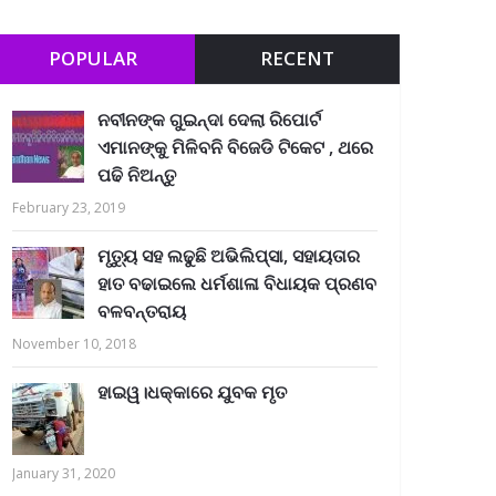
POPULAR
RECENT
ନବୀନଙ୍କ ଗୁଇନ୍ଦା ଦେଲା ରିପୋର୍ଟ
ଏମାନଙ୍କୁ ମିଳିବନି ବିଜେଡି ଟିକେଟ , ଥରେ
ପଢି ନିଅନ୍ତୁ
February 23, 2019
ମୃତ୍ୟୁ ସହ ଲଢୁଛି ଅଭିଲିପ୍ସା, ସହାୟତାର
ହାତ ବଢାଇଲେ ଧର୍ମଶାଳା ବିଧାୟକ ପ୍ରଣବ
ବଳବନ୍ତରାୟ
November 10, 2018
ହାଇୱ।ଧକ୍କାରେ ଯୁବକ ମୃତ
January 31, 2020