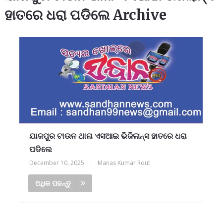
ହାତରେ ଧରା ପଡିଲେ Archive
ଯାଜପୁର ଟାଉନ ଥାନା ଏସଆଇ ଭିଜିଲାନ୍ସ ହାତରେ ଧରା
ପଡିଲେ
December 10, 2025
|
Manas Kumar Rout
ଅଧିକ ପଢନ୍ତୁ