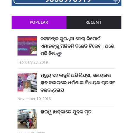
POPULAR
RECENT
ନବୀନଙ୍କ ଗୁଇନ୍ଦା ଦେଲା ରିପୋର୍ଟ
ଏମାନଙ୍କୁ ମିଳିବନି ବିଜେଡି ଟିକେଟ , ଥରେ
ପଢି ନିଅନ୍ତୁ
February 23, 2019
ମୃତ୍ୟୁ ସହ ଲଢୁଛି ଅଭିଲିପ୍ସା, ସହାୟତାର
ହାତ ବଢାଇଲେ ଧର୍ମଶାଳା ବିଧାୟକ ପ୍ରଣବ
ବଳବନ୍ତରାୟ
November 10, 2018
ହାଇୱ।ଧକ୍କାରେ ଯୁବକ ମୃତ