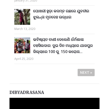
January 31, 2020
ପୋଖରୀ ହୁଡ଼ା କଦମ୍ବ ଗଛରେ ଯୁବତୀର
ଝୁଲନ୍ତା ମୃତଦେହ ଉଦ୍ଧାର
March 13, 2020
ଭବିଷ୍ୟତ ବାଣୀ ଦେଲେଣି ର୍ଧର୍ମଶାଳା
ତହସିଲଦାର: ଦୁଇ ଦିନ ମଧ୍ୟରେ ଯାଜପୁର
ଜିଲ୍ଲାରେ 100 ରୁ 150 କରୋନା...
April 25, 2020
NEXT »
DIBYADRASANA
Video
Player