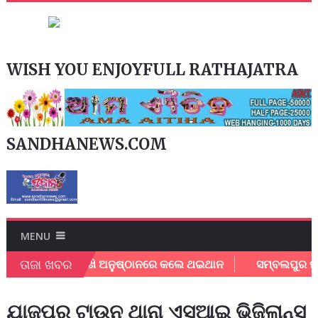
WISH YOU ENJOYFULL RATHAJATRA
SANDHANEWS.COM
MENU
ତାଜା ଖବର
ୃଦ୍ଧା ଙ୍କୁ ନେଇ ସଖି ଅନୁଷ୍ଠାନରେ କଲେ ଥଇଥାନ
ସମ୍ବଲପୁର ମହାନଗ
ଯାଜପୁର ଟାଉନ ଥାନା ଏସଆଇ ଭିଜିଲାନ୍ସ