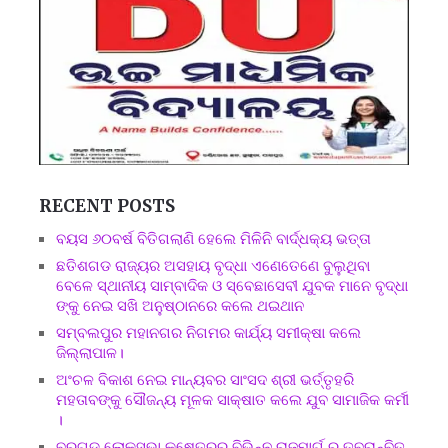
RECENT POSTS
ବୟସ ୬୦ବର୍ଷ ବିତିଗଲାଣି ହେଲେ ମିଳିନି ବାର୍ଦ୍ଧକ୍ୟ ଭତ୍ତା
ଛତିଶଗଡ ରାଜ୍ୟର ଅସହାୟ ବୃଦ୍ଧା ଏଣେତେଣେ ବୁଲୁଥିବା
ବେଳେ ସ୍ଥାନୀୟ ସାମ୍ବାଦିକ ଓ ସ୍ବେଛାସେବୀ ଯୁବକ ମାନେ ବୃଦ୍ଧା
ଙ୍କୁ ନେଇ ସଖି ଅନୁଷ୍ଠାନରେ କଲେ ଥଇଥାନ
ସମ୍ବଲପୁର ମହାନଗର ନିଗମର କାର୍ଯ୍ୟ ସମୀକ୍ଷା କଲେ
ଜିଲ୍ଲାପାଳ।
ଅଂଚଳ ବିକାଶ ନେଇ ମାନ୍ୟବର ସାଂସଦ ଶ୍ରୀ ଭର୍ତ୍ତୃହରି
ମହତାବଙ୍କୁ ସୌଜନ୍ୟ ମୂଳକ ସାକ୍ଷାତ କଲେ ଯୁବ ସାମାଜିକ କର୍ମୀ
।
ବରଗଡ ଲୋକସଭା କ୍ଷେତ୍ରର ବିଭିନ୍ନ ରାଜମାର୍ଗ ର ତ୍ବରାନ୍ବିତ