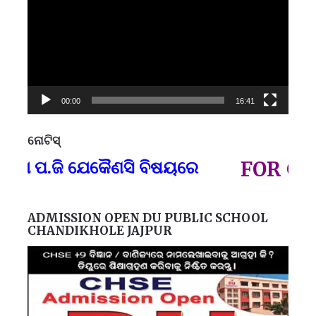
00:00
16:41
ନୋଟିସ୍
ପ୍
ବା ପ.ଜି ଯେକୈଣସି ବିଷୟରେ
FOR GOVT
ADMISSION OPEN DU PUBLIC SCHOOL
CHANDIKHOLE JAJPUR