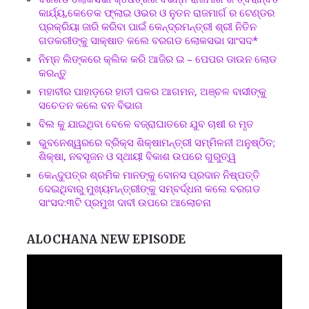
କାର୍ଯ୍ୟ,କେତେକ ଫ୍ଲାଇ ଓଭର ଓ ନୁତନ ରାଜମାର୍ଗ ର ଟେଣ୍ଡର
ପ୍ରକ୍ରିୟା ଜାରି କରିବା ପାଇଁ କେନ୍ଦ୍ରମନ୍ତ୍ରୀ ଶ୍ରୀ ନିତିନ
ଗଡକରୀଙ୍କୁ ସାକ୍ଷାତ କଲେ ବରଗଡ ଲୋକସଭା ସାଂସଦ*
ନିମ୍ନ ଲିଙ୍କରେ କ୍ଲିକ କରି ଆଜିର ଇ – ପେପର ଡାଉନ ଲୋଡ
କରନ୍ତୁ
ମହାବୀର ପାହାଡ଼ରେ ହାତୀ ପଳର ଆଗମନ, ଅଞ୍ଚଳ ବାସୀଙ୍କୁ
ସଚେତନ କଲେ ବନ ବିଭାଗ
ବିଲ କୁ ଯାଇଥିବା ବେଳେ ବଜ୍ରାଘାତରେ ଯୁବ ଚାଷୀ ର ମୃତ
ଭୁବନେଶ୍ୱରରେ ବ୍ରିକ୍ସ ଶିକ୍ଷାମନ୍ତ୍ରୀ ସମ୍ମିଳନୀ ଅନୁଷ୍ଠିତ;
ଶିକ୍ଷା, ନବସୃଜନ ଓ ସ୍ଥାୟୀ ବିକାଶ ଉପରେ ଗୁରୁତ୍ୱ
କେନ୍ଦୁପତ୍ର ଶ୍ରମିକ ମାନଙ୍କୁ ବୋନସ ପ୍ରଦାନ ନିଷ୍ପତ୍ତି
ଦେଇଥିବାରୁ ମୁଖ୍ୟମନ୍ତ୍ରୀଙ୍କୁ ସମ୍ବର୍ଦ୍ଧନା କଲେ ବରଗଡ
ସାଂସଦ:୩ଟି ପ୍ରମୁଖ ଦାବୀ ଉପରେ ଆଲୋଚନା
ALOCHANA NEW EPISODE
Video
Player