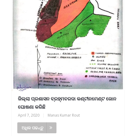
ଜିଲ୍ଲା ପ୍ରଶାସନ ବ୍ରହ୍ମବରଦା କଣ୍ଟୀନମେଣ୍ଟ ଜୋନ
ଘୋଷଣା କରିଛି
April 7, 2020
|
Manas Kumar Rout
ଅଧିକ ପଢନ୍ତୁ