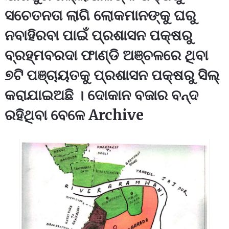
ସଚେତନତା ଲାଗି ଲୋକମାନଙ୍କୁ ଘରୁ
ନବାହିରବା ପାଇଁ ପ୍ରଶାସନ ପକ୍ଷରୁ
ବ୍ରହ୍ମବରଦା ଫାଣ୍ଡି ଅଞ୍ଚଳରେ ଥିବା
୭ଟି ପଞ୍ଚାୟତକୁ ପ୍ରଶାସନ ପକ୍ଷରୁ ସିଲ୍
କରାଯାଇଅଛି । ଦୋକାନ ବଜାର ବନ୍ଦ
ରହିଥିବା ବେଳେ Archive