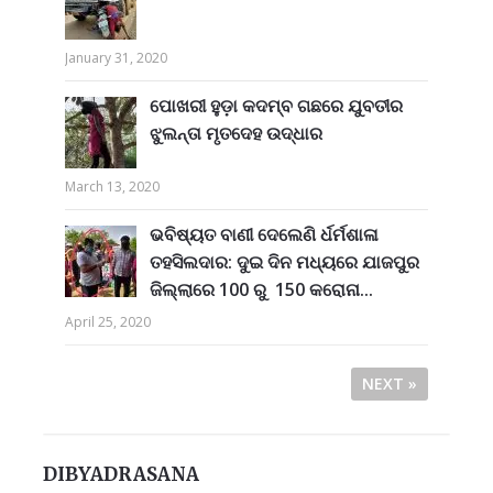
January 31, 2020
ପୋଖରୀ ହୁଡ଼ା କଦମ୍ବ ଗଛରେ ଯୁବତୀର
ଝୁଲନ୍ତା ମୃତଦେହ ଉଦ୍ଧାର
March 13, 2020
ଭବିଷ୍ୟତ ବାଣୀ ଦେଲେଣି ର୍ଧର୍ମଶାଳା
ତହସିଲଦାର: ଦୁଇ ଦିନ ମଧ୍ୟରେ ଯାଜପୁର
ଜିଲ୍ଲାରେ 100 ରୁ 150 କରୋନା...
April 25, 2020
NEXT »
DIBYADRASANA