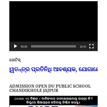
Video
Player
00:00
16:41
ନୋଟିସ୍
ପ୍
୍ୱତନ୍ତ୍ର ପ୍ରତିନିଧି ଆବଶ୍ୟକ, ଯୋଗାଯୋଗ-୯
F
ADMISSION OPEN DU PUBLIC SCHOOL
CHANDIKHOLE JAJPUR