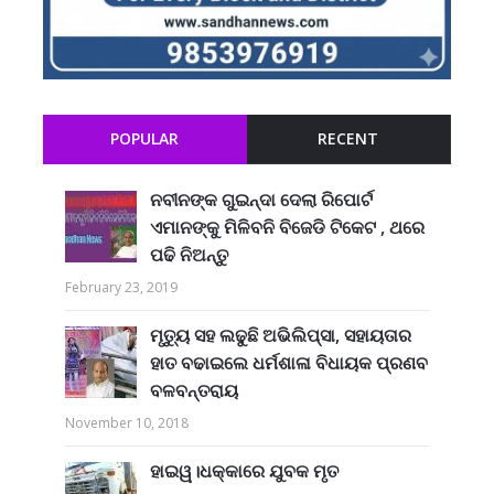
POPULAR
RECENT
ନବୀନଙ୍କ ଗୁଇନ୍ଦା ଦେଲା ରିପୋର୍ଟ
ଏମାନଙ୍କୁ ମିଳିବନି ବିଜେଡି ଟିକେଟ , ଥରେ
ପଢି ନିଅନ୍ତୁ
February 23, 2019
ମୃତ୍ୟୁ ସହ ଲଢୁଛି ଅଭିଲିପ୍ସା, ସହାୟତାର
ହାତ ବଢାଇଲେ ଧର୍ମଶାଳା ବିଧାୟକ ପ୍ରଣବ
ବଳବନ୍ତରାୟ
November 10, 2018
ହାଇୱ।ଧକ୍କାରେ ଯୁବକ ମୃତ