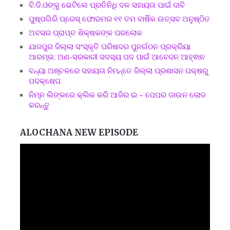
ବି.ଡି.ଓଙ୍କୁ ଭେଟିଲେ ପ୍ରତିନିଧି ଦଳ ସହାୟତା ପାଇଁ ଦାବି
ପୁଷ୍ପଗିରି ପ୍ରେସ୍ ଫୋରମର ୧୧ ତମ ବାର୍ଷିକ ଉତ୍ସବ ଅନୁଷ୍ଠିତ
ଅବସର ପ୍ରାପ୍ତ ଶିକ୍ଷକଙ୍କ ପରଲୋକ
ଯାଜପୁର ଜିଲ୍ଲା ସଂସ୍କୃତି ପରିଷଦର ପୁନର୍ଗଠନ ପ୍ରକ୍ରିୟା
ଆରମ୍ଭ: ଅଣ-ସରକାରୀ ସଦସ୍ୟ ପଦ ପାଇଁ ଆବେଦନ ଆହ୍ଵାନ
ବନ୍ୟା ଅଞ୍ଚଳରେ ସହାୟତା ନିମନ୍ତେ ଜିଲ୍ଲା ପ୍ରଶାସନ ପକ୍ଷରୁ
ପଦକ୍ଷେପ
ନିମ୍ନ ଲିଙ୍କରେ କ୍ଲିକ କରି ଆଜିର ଇ – ପେପର ଡାଉନ ଲୋଡ
କରନ୍ତୁ
ALOCHANA NEW EPISODE
Video
Player