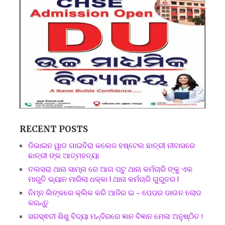
RECENT POSTS
ଡିଭାଇନ ୱାଡ ଗାଇବିରା କଲେଜ ହଷ୍ଟେଲ ଛାତ୍ରୀ ନୀବାସରେ
ଛାତ୍ରୀ ଙ୍କ ଆତ୍ମହତ୍ୟା
ତଲସରା ଥାନା ସାମ୍ନା ରେ ଆଗ ପଟୁ ଥାନା କର୍ମଚାରି ଙ୍କୁ ଏକ
ମାରୁତି ଭ୍ୟାନ ମାରିଲା ଧକ୍କା l ଥାନା କର୍ମଚାରି ଗୁରୁତର l
ନିମ୍ନ ଲିଙ୍କରେ କ୍ଲିକ କରି ଆଜିର ଇ – ପେପର ଡାଉନ ଲୋଡ
କରନ୍ତୁ
ସରସ୍ଵତୀ ଶିଶୁ ବିଦ୍ୟା ମନ୍ଦିରରେ ଜ୍ଞାନ ବିଜ୍ଞାନ ମେଳା ଅନୁଷ୍ଠିତ !