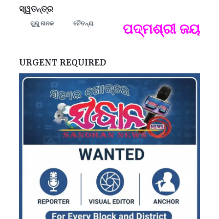
ସ୍ୱତନ୍ତ୍ର
ଗୁରୁ ନାନକ
ଚୈତନ୍ୟ
ମନେ
ପଦ୍ମଶ୍ରୀ ଜୟନ୍ତ ମ
ପ
B
ପ
URGENT REQUIRED