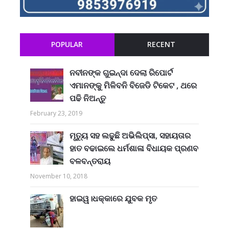
POPULAR
RECENT
ନବୀନଙ୍କ ଗୁଇନ୍ଦା ଦେଲା ରିପୋର୍ଟ
ଏମାନଙ୍କୁ ମିଳିବନି ବିଜେଡି ଟିକେଟ , ଥରେ
ପଢି ନିଅନ୍ତୁ
February 23, 2019
ମୃତ୍ୟୁ ସହ ଲଢୁଛି ଅଭିଲିପ୍ସା, ସହାୟତାର
ହାତ ବଢାଇଲେ ଧର୍ମଶାଳା ବିଧାୟକ ପ୍ରଣବ
ବଳବନ୍ତରାୟ
November 10, 2018
ହାଇୱ।ଧକ୍କାରେ ଯୁବକ ମୃତ