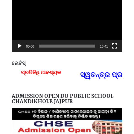
00:00
16:41
ନୋଟିସ୍
ପ୍ରତିନିଧି ଆବଶ୍ୟକ
ସ୍ୱତନ୍ତ୍ର ପ୍ରତିନି
F
ADMISSION OPEN DU PUBLIC SCHOOL
CHANDIKHOLE JAJPUR