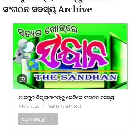
ସଂଗଠନ ସଦସ୍ୟ Archive
ଯାଜପୁର ଜିଲ୍ଲାପାଳଙ୍କୁ ଭେଟିଲେ ସଂଗଠନ ସଦସ୍ୟ
May 8, 2026
|
Manas Kumar Rout
ଅଧିକ ପଢନ୍ତୁ