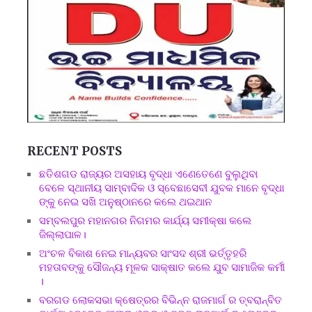
RECENT POSTS
ଛତିଶଗଡ ରାଜ୍ୟର ଅସହାୟ ବୃଦ୍ଧା ଏଣେତେଣେ ବୁଲୁଥିବା
ବେଳେ ସ୍ଥାନୀୟ ସାମ୍ବାଦିକ ଓ ସ୍ବେଛାସେବୀ ଯୁବକ ମାନେ ବୃଦ୍ଧା
ଙ୍କୁ ନେଇ ସଖି ଅନୁଷ୍ଠାନରେ କଲେ ଥଇଥାନ
ସମ୍ବଲପୁର ମହାନଗର ନିଗମର କାର୍ଯ୍ୟ ସମୀକ୍ଷା କଲେ
ଜିଲ୍ଲାପାଳ।
ଅଂଚଳ ବିକାଶ ନେଇ ମାନ୍ୟବର ସାଂସଦ ଶ୍ରୀ ଭର୍ତ୍ତୃହରି
ମହତାବଙ୍କୁ ସୌଜନ୍ୟ ମୂଳକ ସାକ୍ଷାତ କଲେ ଯୁବ ସାମାଜିକ କର୍ମୀ
।
ବରଗଡ ଲୋକସଭା କ୍ଷେତ୍ରର ବିଭିନ୍ନ ରାଜମାର୍ଗ ର ତ୍ବରାନ୍ବିତ