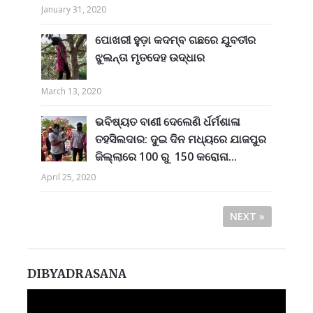
January 31, 2020
ପୋଖରୀ ହୁଡ଼ା କଦମ୍ବ ଗଛରେ ଯୁବତୀର
ଝୁଲନ୍ତା ମୃତଦେହ ଉଦ୍ଧାର
March 13, 2020
ଭବିଷ୍ୟତ ବାଣୀ ଦେଲେଣି ର୍ଧର୍ମଶାଳା
ତହସିଲଦାର: ଦୁଇ ଦିନ ମଧ୍ୟରେ ଯାଜପୁର
ଜିଲ୍ଲାରେ 100 ରୁ 150 କରୋନା...
April 25, 2020
NEXT »
DIBYADRASANA
Video
Player