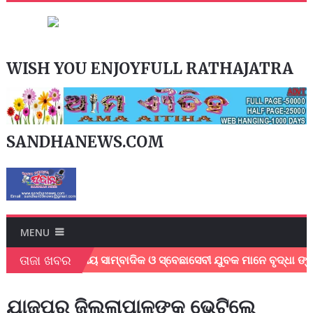
WISH YOU ENJOYFULL RATHAJATRA
SANDHANEWS.COM
MENU
ତାଜା ଖବର
ା ବେଳେ ସ୍ଥାନୀୟ ସାମ୍ବାଦିକ ଓ ସ୍ବେଛାସେବୀ ଯୁବକ ମାନେ ବୃଦ୍ଧା ଙ୍କୁ
ଯାଜପୁର ଜିଲ୍ଲାପାଳଙ୍କୁ ଭେଟିଲେ