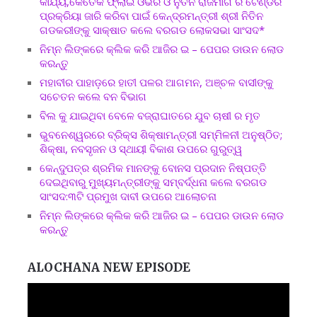
କାର୍ଯ୍ୟ,କେତେକ ଫ୍ଲାଇ ଓଭର ଓ ନୁତନ ରାଜମାର୍ଗ ର ଟେଣ୍ଡର
ପ୍ରକ୍ରିୟା ଜାରି କରିବା ପାଇଁ କେନ୍ଦ୍ରମନ୍ତ୍ରୀ ଶ୍ରୀ ନିତିନ
ଗଡକରୀଙ୍କୁ ସାକ୍ଷାତ କଲେ ବରଗଡ ଲୋକସଭା ସାଂସଦ*
ନିମ୍ନ ଲିଙ୍କରେ କ୍ଲିକ କରି ଆଜିର ଇ – ପେପର ଡାଉନ ଲୋଡ
କରନ୍ତୁ
ମହାବୀର ପାହାଡ଼ରେ ହାତୀ ପଳର ଆଗମନ, ଅଞ୍ଚଳ ବାସୀଙ୍କୁ
ସଚେତନ କଲେ ବନ ବିଭାଗ
ବିଲ କୁ ଯାଇଥିବା ବେଳେ ବଜ୍ରାଘାତରେ ଯୁବ ଚାଷୀ ର ମୃତ
ଭୁବନେଶ୍ୱରରେ ବ୍ରିକ୍ସ ଶିକ୍ଷାମନ୍ତ୍ରୀ ସମ୍ମିଳନୀ ଅନୁଷ୍ଠିତ;
ଶିକ୍ଷା, ନବସୃଜନ ଓ ସ୍ଥାୟୀ ବିକାଶ ଉପରେ ଗୁରୁତ୍ୱ
କେନ୍ଦୁପତ୍ର ଶ୍ରମିକ ମାନଙ୍କୁ ବୋନସ ପ୍ରଦାନ ନିଷ୍ପତ୍ତି
ଦେଇଥିବାରୁ ମୁଖ୍ୟମନ୍ତ୍ରୀଙ୍କୁ ସମ୍ବର୍ଦ୍ଧନା କଲେ ବରଗଡ
ସାଂସଦ:୩ଟି ପ୍ରମୁଖ ଦାବୀ ଉପରେ ଆଲୋଚନା
ନିମ୍ନ ଲିଙ୍କରେ କ୍ଲିକ କରି ଆଜିର ଇ – ପେପର ଡାଉନ ଲୋଡ
କରନ୍ତୁ
ALOCHANA NEW EPISODE
Video
Player