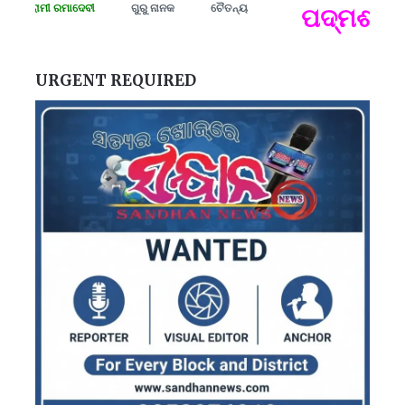
ସଂଗ୍ରାମୀ ରମାଦେବୀ
ଗୁରୁ ନାନକ
ଚୈତନ୍ୟ
ପଦ୍ମଶ୍ରୀ 
ପ
B
ପ
URGENT REQUIRED