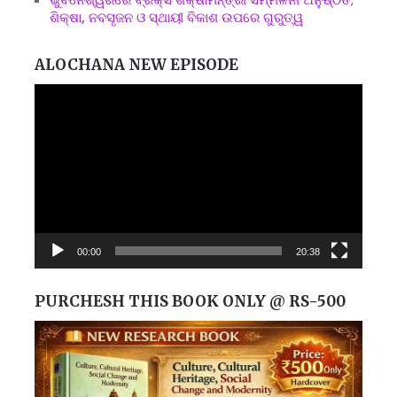
ଶିକ୍ଷା, ନବସୃଜନ ଓ ସ୍ଥାୟୀ ବିକାଶ ଉପରେ ଗୁରୁତ୍ୱ
ALOCHANA NEW EPISODE
Video
Player
00:00
20:38
PURCHESH THIS BOOK ONLY @ RS-500