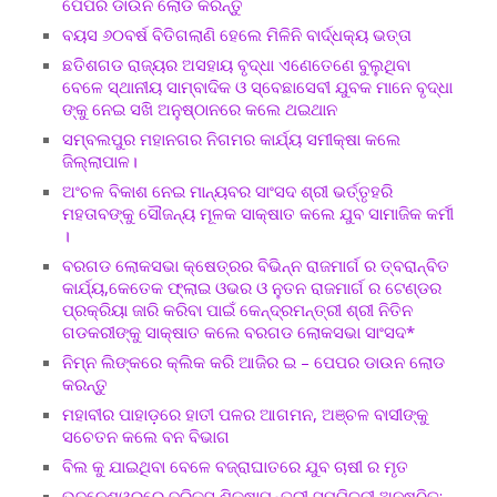
ପେପର ଡାଉନ ଲୋଡ କରନ୍ତୁ
ବୟସ ୬୦ବର୍ଷ ବିତିଗଲାଣି ହେଲେ ମିଳିନି ବାର୍ଦ୍ଧକ୍ୟ ଭତ୍ତା
ଛତିଶଗଡ ରାଜ୍ୟର ଅସହାୟ ବୃଦ୍ଧା ଏଣେତେଣେ ବୁଲୁଥିବା
ବେଳେ ସ୍ଥାନୀୟ ସାମ୍ବାଦିକ ଓ ସ୍ବେଛାସେବୀ ଯୁବକ ମାନେ ବୃଦ୍ଧା
ଙ୍କୁ ନେଇ ସଖି ଅନୁଷ୍ଠାନରେ କଲେ ଥଇଥାନ
ସମ୍ବଲପୁର ମହାନଗର ନିଗମର କାର୍ଯ୍ୟ ସମୀକ୍ଷା କଲେ
ଜିଲ୍ଲାପାଳ।
ଅଂଚଳ ବିକାଶ ନେଇ ମାନ୍ୟବର ସାଂସଦ ଶ୍ରୀ ଭର୍ତ୍ତୃହରି
ମହତାବଙ୍କୁ ସୌଜନ୍ୟ ମୂଳକ ସାକ୍ଷାତ କଲେ ଯୁବ ସାମାଜିକ କର୍ମୀ
।
ବରଗଡ ଲୋକସଭା କ୍ଷେତ୍ରର ବିଭିନ୍ନ ରାଜମାର୍ଗ ର ତ୍ବରାନ୍ବିତ
କାର୍ଯ୍ୟ,କେତେକ ଫ୍ଲାଇ ଓଭର ଓ ନୁତନ ରାଜମାର୍ଗ ର ଟେଣ୍ଡର
ପ୍ରକ୍ରିୟା ଜାରି କରିବା ପାଇଁ କେନ୍ଦ୍ରମନ୍ତ୍ରୀ ଶ୍ରୀ ନିତିନ
ଗଡକରୀଙ୍କୁ ସାକ୍ଷାତ କଲେ ବରଗଡ ଲୋକସଭା ସାଂସଦ*
ନିମ୍ନ ଲିଙ୍କରେ କ୍ଲିକ କରି ଆଜିର ଇ – ପେପର ଡାଉନ ଲୋଡ
କରନ୍ତୁ
ମହାବୀର ପାହାଡ଼ରେ ହାତୀ ପଳର ଆଗମନ, ଅଞ୍ଚଳ ବାସୀଙ୍କୁ
ସଚେତନ କଲେ ବନ ବିଭାଗ
ବିଲ କୁ ଯାଇଥିବା ବେଳେ ବଜ୍ରାଘାତରେ ଯୁବ ଚାଷୀ ର ମୃତ
ଭୁବନେଶ୍ୱରରେ ବ୍ରିକ୍ସ ଶିକ୍ଷାମନ୍ତ୍ରୀ ସମ୍ମିଳନୀ ଅନୁଷ୍ଠିତ;