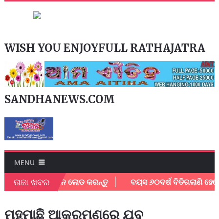
WISH YOU ENJOYFULL RATHAJATRA
SANDHANEWS.COM
MENU
ତାଜା ଖବର
ର ଇ – ପେପର ଡାଉନ ଲୋଡ କରନ୍ତୁ
ବୟସ ୬୦ବର୍ଷ ବିତିଗଲାଣି ହେଲେ ମିଳି
ମହୁମାଛି ଆକ୍ରମଣରେ ଯୁବ