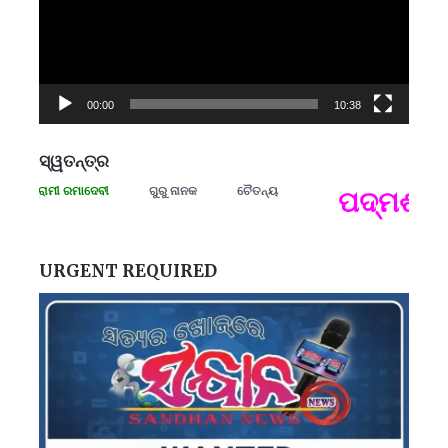
00:00
10:38
ସ୍ୱତନ୍ତ୍ର
 ସଂଗ୍ରାମୀ ରମାଦେବୀ
ଗୁରୁ ନାନକ
ଚୈତନ୍ୟ
ପଦ୍ମଶ୍ରୀ 
ପ
B
ପ
URGENT REQUIRED