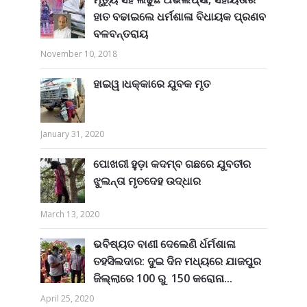
ହାତ ବଢାଇଲେ ଧର୍ମଶାଳା ବିଧାୟକ ପ୍ରଣବ
ବଳବନ୍ତରାୟ
November 10, 2018
ହାଇୱ।ଧକ୍କାରେ ଯୁବକ ମୃତ
January 31, 2020
ପୋଖରୀ ହୁଡ଼ା କଦମ୍ବ ଗଛରେ ଯୁବତୀର
ଝୁଲନ୍ତା ମୃତଦେହ ଉଦ୍ଧାର
March 13, 2020
ଭବିଷ୍ୟତ ବାଣୀ ଦେଲେଣି ର୍ଧର୍ମଶାଳା
ତହସିଲଦାର: ଦୁଇ ଦିନ ମଧ୍ୟରେ ଯାଜପୁର
ଜିଲ୍ଲାରେ 100 ରୁ 150 କରୋନା...
April 25, 2020