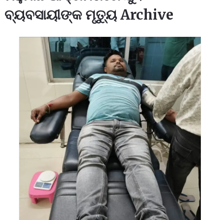
ବ୍ୟବସାୟୀଙ୍କ ମୃତ୍ୟୁ Archive