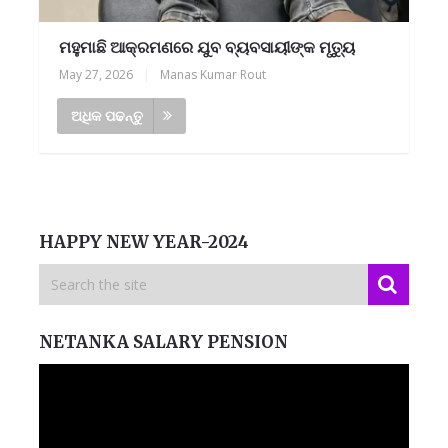
ମହୁମାଛି ଆକ୍ରମଣରେ ଯୁବ ବ୍ୟବସାୟୀଙ୍କ ମୃତ୍ୟୁ
May 27, 2026
|
Manas Kumar Rout
ଅଧିକ ପଢନ୍ତୁ
HAPPY NEW YEAR-2024
NETANKA SALARY PENSION
Video
Player