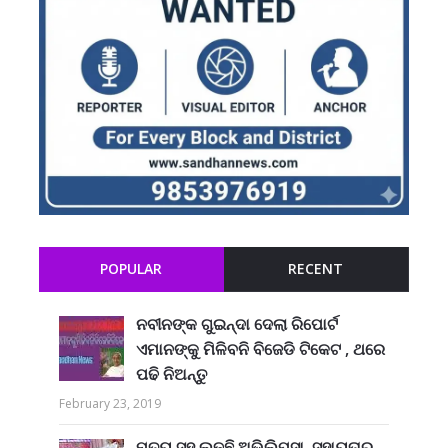
POPULAR
RECENT
ନବୀନଙ୍କ ଗୁଇନ୍ଦା ଦେଲା ରିପୋର୍ଟ
ଏମାନଙ୍କୁ ମିଳିବନି ବିଜେଡି ଟିକେଟ , ଥରେ
ପଢି ନିଅନ୍ତୁ
February 23, 2019
ମୃତ୍ୟୁ ସହ ଲଢୁଛି ଅଭିଲିପ୍ସା, ସହାୟତାର