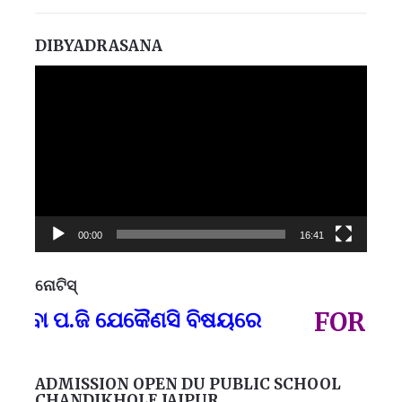
DIBYADRASANA
Video
Player
00:00
16:41
ନୋଟିସ୍
ପ୍
 ବା ପ.ଜି ଯେକୈଣସି ବିଷୟରେ
FOR GOV
ADMISSION OPEN DU PUBLIC SCHOOL
CHANDIKHOLE JAJPUR