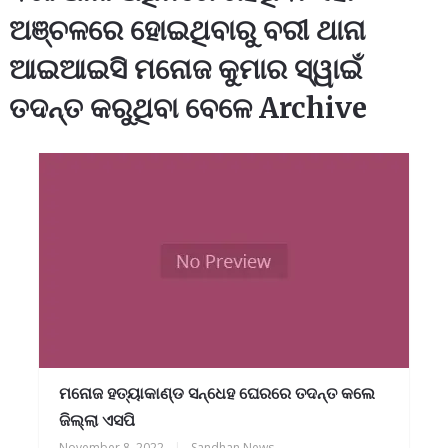
ଅଞ୍ଚଳରେ ହୋଇଥିବାରୁ ବରୀ ଥାନା
ଆଇଆଇସି ମନୋଜ କୁମାର ସ୍ୱାଇଁ
ତଦନ୍ତ କରୁଥିବା ବେଳେ Archive
ମନୋଜ ହତ୍ୟାକାଣ୍ଡ ସନ୍ଧେହ ଘେରରେ ତଦନ୍ତ କଲେ
ଜିଲ୍ଲା ଏସପି
November 8, 2022
|
Sandhan News