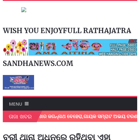
WISH YOU ENJOYFULL RATHAJATRA
SANDHANEWS.COM
MENU
ତାଜା ଖବର
ଗାୟକ ଶେଖର ଜଗନ୍ନାଥ ବେହେରା,ଗାୟକ ସମ୍ରାଟ ଅଭୟ ଚରଣ ସ୍ଵାଇଁଙ
ବରୀ ଥାନା ଅଧିନରେ ରହିଥିବା ଏହା