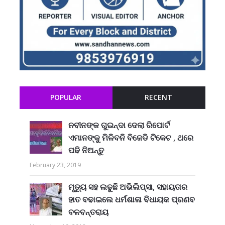
POPULAR
RECENT
ନବୀନଙ୍କ ଗୁଇନ୍ଦା ଦେଲା ରିପୋର୍ଟ
ଏମାନଙ୍କୁ ମିଳିବନି ବିଜେଡି ଟିକେଟ , ଥରେ
ପଢି ନିଅନ୍ତୁ
February 23, 2019
ମୃତ୍ୟୁ ସହ ଲଢୁଛି ଅଭିଲିପ୍ସା, ସହାୟତାର
ହାତ ବଢାଇଲେ ଧର୍ମଶାଳା ବିଧାୟକ ପ୍ରଣବ
ବଳବନ୍ତରାୟ