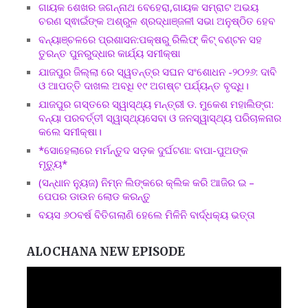
ଗାୟକ ଶେଖର ଜଗନ୍ନାଥ ବେହେରା,ଗାୟକ ସମ୍ରାଟ ଅଭୟ
ଚରଣ ସ୍ଵାଇଁଙ୍କ ଅଶ୍ରୁଳ ଶ୍ରଦ୍ଧାଞ୍ଜଳୀ ସଭା ଅନୁଷ୍ଠିତ ହେବ
ବନ୍ୟାଞ୍ଚଳରେ ପ୍ରଶାସନ:ପକ୍ଷରୁ ରିଲିଫ୍ କିଟ୍ ବଣ୍ଟନ ସହ
ତୁରନ୍ତ ପୁନରୁଦ୍ଧାର କାର୍ଯ୍ୟ ସମୀକ୍ଷା
ଯାଜପୁର ଜିଲ୍ଲା ରେ ସ୍ୱତନ୍ତ୍ର ସଘନ ସଂଶୋଧନ -୨୦୨୬: ଦାବି
ଓ ଆପତ୍ତି ଦାଖଲ ଅବଧି ୧୯ ଅଗଷ୍ଟ ପର୍ଯ୍ୟନ୍ତ ବୃଦ୍ଧି।
ଯାଜପୁର ଗସ୍ତରେ ସ୍ୱାସ୍ଥ୍ୟ ମନ୍ତ୍ରୀ ଡ. ମୁକେଶ ମହାଲିଙ୍ଗ:
ବନ୍ୟା ପରବର୍ତ୍ତୀ ସ୍ୱାସ୍ଥ୍ୟସେବା ଓ ଜନସ୍ୱାସ୍ଥ୍ୟ ପରିଚାଳନାର
କଲେ ସମୀକ୍ଷା।
*ସୋହେଲାରେ ମର୍ମନ୍ତୁଦ ସଡ଼କ ଦୁର୍ଘଟଣା: ବାପା-ପୁଅଙ୍କ
ମୃତ୍ୟୁ*
(ସନ୍ଧାନ ନ୍ୟୁଜ) ନିମ୍ନ ଲିଙ୍କରେ କ୍ଲିକ କରି ଆଜିର ଇ –
ପେପର ଡାଉନ ଲୋଡ କରନ୍ତୁ
ବୟସ ୬୦ବର୍ଷ ବିତିଗଲାଣି ହେଲେ ମିଳିନି ବାର୍ଦ୍ଧକ୍ୟ ଭତ୍ତା
ALOCHANA NEW EPISODE
Video
Player