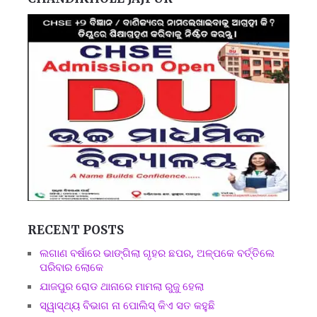
RECENT POSTS
ଲଗାଣ ବର୍ଷାରେ ଭାଙ୍ଗିଲା ଗୃହର ଛପର, ଅଳ୍ପକେ ବର୍ତ୍ତିଲେ
ପରିବାର ଲୋକେ
ଯାଜପୁର ରୋଡ ଥାନାରେ ମାମଲା ରୁଜୁ ହେଲା
ସ୍ୱାସ୍ଥ୍ୟ ବିଭାଗ ନା ପୋଲିସ୍ କିଏ ସତ କହୁଛି