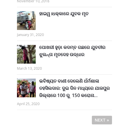
November 10, 2018
ହାଇୱ।ଧକ୍କାରେ ଯୁବକ ମୃତ
January 31, 2020
ପୋଖରୀ ହୁଡ଼ା କଦମ୍ବ ଗଛରେ ଯୁବତୀର
ଝୁଲନ୍ତା ମୃତଦେହ ଉଦ୍ଧାର
March 13, 2020
ଭବିଷ୍ୟତ ବାଣୀ ଦେଲେଣି ର୍ଧର୍ମଶାଳା
ତହସିଲଦାର: ଦୁଇ ଦିନ ମଧ୍ୟରେ ଯାଜପୁର
ଜିଲ୍ଲାରେ 100 ରୁ 150 କରୋନା...
April 25, 2020
NEXT »