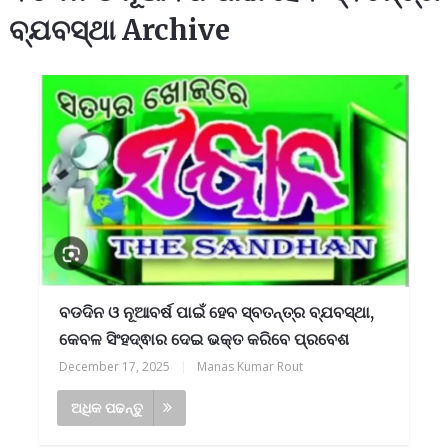
ବ୍ଯବସ୍ଥା Archive
ବଡଦିନ ଓ ନୂଆବର୍ଷ ପାଇଁ ହେବ ସ୍ବତନ୍ତ୍ର ବ୍ଯବସ୍ଥା,
କେବଳ ସିଂହଦ୍ଵାର ଦେଇ ଭକ୍ତ କରିବେ ପ୍ରବେଶ
December 17, 2025
|
Manas Kumar Rout
ଅଧିକ ପଢନ୍ତୁ