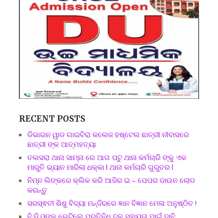
RECENT POSTS
ଡିଭାଇନ ୱାଡ ଗାଇବିରା କଲେଜ ହଷ୍ଟେଲ ଛାତ୍ରୀ ନୀବାସରେ
ଛାତ୍ରୀ ଙ୍କ ଆତ୍ମହତ୍ୟା
ତଲସରା ଥାନା ସାମ୍ନା ରେ ଆଗ ପଟୁ ଥାନା କର୍ମଚାରି ଙ୍କୁ ଏକ
ମାରୁତି ଭ୍ୟାନ ମାରିଲା ଧକ୍କା l ଥାନା କର୍ମଚାରି ଗୁରୁତର l
ନିମ୍ନ ଲିଙ୍କରେ କ୍ଲିକ କରି ଆଜିର ଇ – ପେପର ଡାଉନ ଲୋଡ
କରନ୍ତୁ
ସରସ୍ଵତୀ ଶିଶୁ ବିଦ୍ୟା ମନ୍ଦିରରେ ଜ୍ଞାନ ବିଜ୍ଞାନ ମେଳା ଅନୁଷ୍ଠିତ !
ବି.ଡି.ଓଙ୍କୁ ଭେଟିଲେ ପ୍ରତିନିଧି ଦଳ ସହାୟତା ପାଇଁ ଦାବି