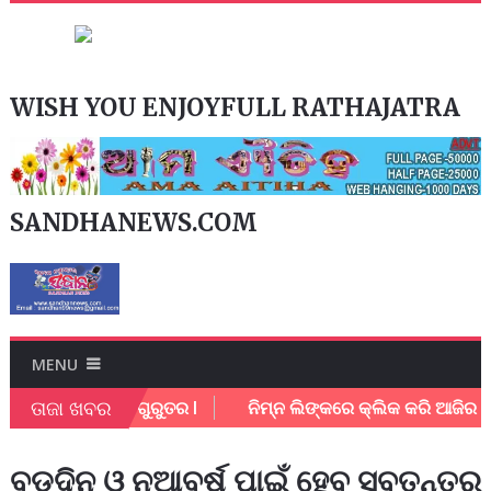
WISH YOU ENJOYFULL RATHAJATRA
SANDHANEWS.COM
MENU
ତାଜା ଖବର
 ଥାନା କର୍ମଚାରି ଗୁରୁତର l
ନିମ୍ନ ଲିଙ୍କରେ କ୍ଲିକ କରି ଆଜିର ଇ 
ବଡଦିନ ଓ ନୂଆବର୍ଷ ପାଇଁ ହେବ ସ୍ବତନ୍ତ୍ର