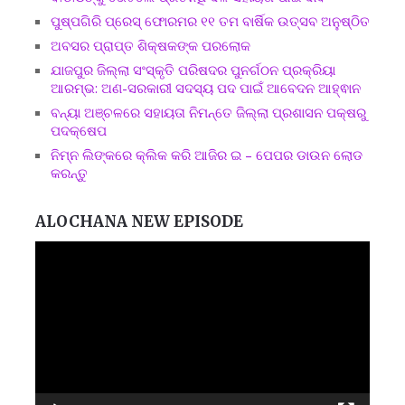
ପୁଷ୍ପଗିରି ପ୍ରେସ୍ ଫୋରମର ୧୧ ତମ ବାର୍ଷିକ ଉତ୍ସବ ଅନୁଷ୍ଠିତ
ଅବସର ପ୍ରାପ୍ତ ଶିକ୍ଷକଙ୍କ ପରଲୋକ
ଯାଜପୁର ଜିଲ୍ଲା ସଂସ୍କୃତି ପରିଷଦର ପୁନର୍ଗଠନ ପ୍ରକ୍ରିୟା
ଆରମ୍ଭ: ଅଣ-ସରକାରୀ ସଦସ୍ୟ ପଦ ପାଇଁ ଆବେଦନ ଆହ୍ଵାନ
ବନ୍ୟା ଅଞ୍ଚଳରେ ସହାୟତା ନିମନ୍ତେ ଜିଲ୍ଲା ପ୍ରଶାସନ ପକ୍ଷରୁ
ପଦକ୍ଷେପ
ନିମ୍ନ ଲିଙ୍କରେ କ୍ଲିକ କରି ଆଜିର ଇ – ପେପର ଡାଉନ ଲୋଡ
କରନ୍ତୁ
ALOCHANA NEW EPISODE
Video
Player