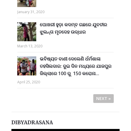
January 31, 2020
ପୋଖରୀ ହୁଡ଼ା କଦମ୍ବ ଗଛରେ ଯୁବତୀର
ଝୁଲନ୍ତା ମୃତଦେହ ଉଦ୍ଧାର
March 13, 2020
ଭବିଷ୍ୟତ ବାଣୀ ଦେଲେଣି ର୍ଧର୍ମଶାଳା
ତହସିଲଦାର: ଦୁଇ ଦିନ ମଧ୍ୟରେ ଯାଜପୁର
ଜିଲ୍ଲାରେ 100 ରୁ 150 କରୋନା...
April 25, 2020
NEXT »
DIBYADRASANA