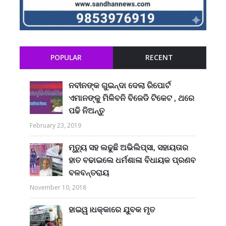
POPULAR
RECENT
ନବୀନଙ୍କ ଗୁଇନ୍ଦା ଦେଲା ରିପୋର୍ଟ
ଏମାନଙ୍କୁ ମିଳିବନି ବିଜେଡି ଟିକେଟ , ଥରେ
ପଢି ନିଅନ୍ତୁ
February 23, 2019
ମୃତ୍ୟୁ ସହ ଲଢୁଛି ଅଭିଲିପ୍ସା, ସହାୟତାର
ହାତ ବଢାଇଲେ ଧର୍ମଶାଳା ବିଧାୟକ ପ୍ରଣବ
ବଳବନ୍ତରାୟ
November 10, 2018
ହାଇୱ।ଧକ୍କାରେ ଯୁବକ ମୃତ