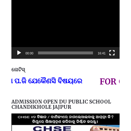
Video
Player
00:00
16:41
ନୋଟିସ୍
ପ୍
ବା ପ.ଜି ଯେକୈଣସି ବିଷୟରେ
FOR GOVT
ADMISSION OPEN DU PUBLIC SCHOOL
CHANDIKHOLE JAJPUR