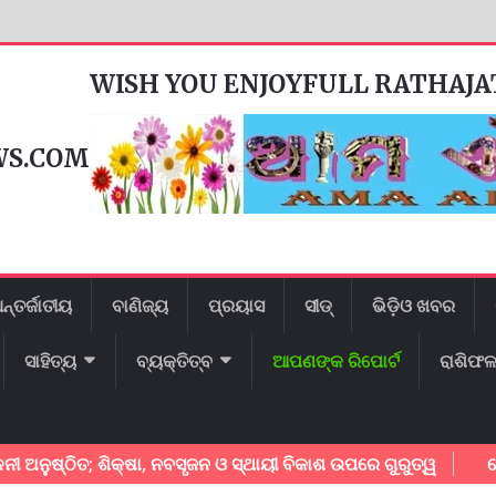
WISH YOU ENJOYFULL RATHAJ
WS.COM
ନ୍ତର୍ଜାତୀୟ
ବାଣିଜ୍ୟ
ପ୍ରୟାସ
ସୀଡ୍
ଭିଡ଼ିଓ ଖବର
ସାହିତ୍ୟ
ବ୍ୟକ୍ତିତ୍ବ
ଆପଣଙ୍କ ରିପୋର୍ଟ
ରାଶିଫ
ଷ୍ଠିତ; ଶିକ୍ଷା, ନବସୃଜନ ଓ ସ୍ଥାୟୀ ବିକାଶ ଉପରେ ଗୁରୁତ୍ୱ
କେନ୍ଦୁପ