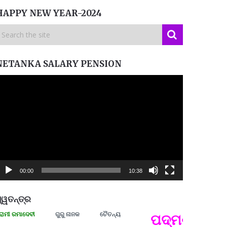
HAPPY NEW YEAR-2024
NETANKA SALARY PENSION
ideo
layer
00:00
10:38
୍ୱତନ୍ତ୍ର
ରମାଦେବୀ
ଗୁରୁ ନାନକ
ଚୈତନ୍ୟ
ପଦ୍ମଶ୍ରୀ ଜୟନ୍
ପ୍ରତ୍
Budd
ପରାଧୀ