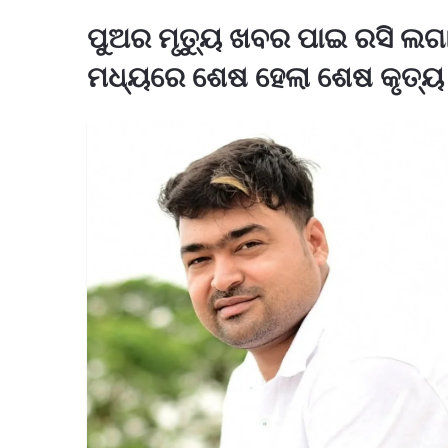
ପୁଅର ମୃତ୍ୟୁ ଖବର ପାଇ ରସି ଲଗା
ମଧ୍ୟରେ ଶେଷ ହେଲା ଶେଷ କୃତ୍ୟ