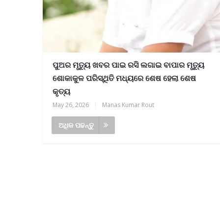
ପୁଅର ମୃତ୍ୟୁ ଖବର ପାଇ ରସି ଲଗାଇ ବାପାର ମୃତ୍ୟୁ
ଶୋକାକୁଳ ପରିସ୍ଥିତି ମଧ୍ୟରେ ଶେଷ ହେଲା ଶେଷ
କୃତ୍ୟ
May 26, 2026
|
Manas Kumar Rout
ଅଧିକ ପଢନ୍ତୁ