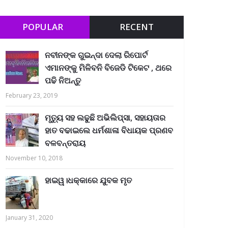
POPULAR
RECENT
ନବୀନଙ୍କ ଗୁଇନ୍ଦା ଦେଲା ରିପୋର୍ଟ
ଏମାନଙ୍କୁ ମିଳିବନି ବିଜେଡି ଟିକେଟ , ଥରେ
ପଢି ନିଅନ୍ତୁ
February 23, 2019
ମୃତ୍ୟୁ ସହ ଲଢୁଛି ଅଭିଲିପ୍ସା, ସହାୟତାର
ହାତ ବଢାଇଲେ ଧର୍ମଶାଳା ବିଧାୟକ ପ୍ରଣବ
ବଳବନ୍ତରାୟ
November 10, 2018
ହାଇୱ।ଧକ୍କାରେ ଯୁବକ ମୃତ
January 31, 2020