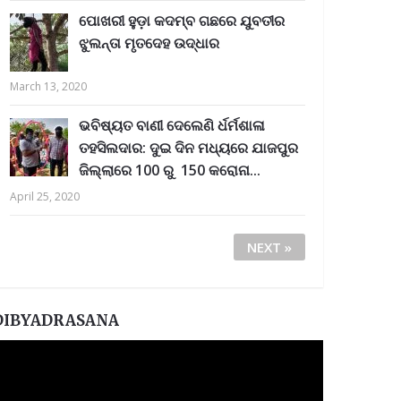
ପୋଖରୀ ହୁଡ଼ା କଦମ୍ବ ଗଛରେ ଯୁବତୀର
ଝୁଲନ୍ତା ମୃତଦେହ ଉଦ୍ଧାର
March 13, 2020
ଭବିଷ୍ୟତ ବାଣୀ ଦେଲେଣି ର୍ଧର୍ମଶାଳା
ତହସିଲଦାର: ଦୁଇ ଦିନ ମଧ୍ୟରେ ଯାଜପୁର
ଜିଲ୍ଲାରେ 100 ରୁ 150 କରୋନା...
April 25, 2020
NEXT »
DIBYADRASANA
ideo
layer