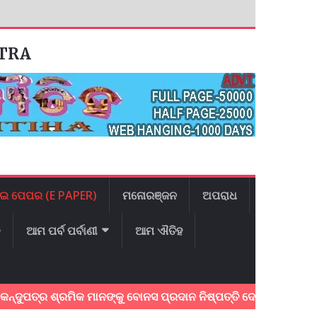
ATRA
ଇ ପେପର (E PAPER)
ମନୋରଞ୍ଜନ
ଅପରାଧ
ଳ
ଆମ ପର୍ବ ପର୍ବାଣୀ
ଆମ ଐତିହ
ତ୍ର ଶ୍ରମିକ ମାନଙ୍କୁ ବୋନସ ପ୍ରଦାନ ନିଷ୍ପତ୍ତି ଦେଇଥିବାରୁ ମୁଖ୍ୟମନ୍ତ