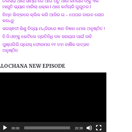
ତଲସରା ଥାନା ସାମ୍ନା ରେ ଆଗ ପଟୁ ଥାନା କର୍ମଚାରି ଙ୍କୁ ଏକ
ମାରୁତି ଭ୍ୟାନ ମାରିଲା ଧକ୍କା l ଥାନା କର୍ମଚାରି ଗୁରୁତର l
ନିମ୍ନ ଲିଙ୍କରେ କ୍ଲିକ କରି ଆଜିର ଇ – ପେପର ଡାଉନ ଲୋଡ
କରନ୍ତୁ
ସରସ୍ଵତୀ ଶିଶୁ ବିଦ୍ୟା ମନ୍ଦିରରେ ଜ୍ଞାନ ବିଜ୍ଞାନ ମେଳା ଅନୁଷ୍ଠିତ !
ବି.ଡି.ଓଙ୍କୁ ଭେଟିଲେ ପ୍ରତିନିଧି ଦଳ ସହାୟତା ପାଇଁ ଦାବି
ପୁଷ୍ପଗିରି ପ୍ରେସ୍ ଫୋରମର ୧୧ ତମ ବାର୍ଷିକ ଉତ୍ସବ
ଅନୁଷ୍ଠିତ
ALOCHANA NEW EPISODE
ideo
layer
00:00
20:38