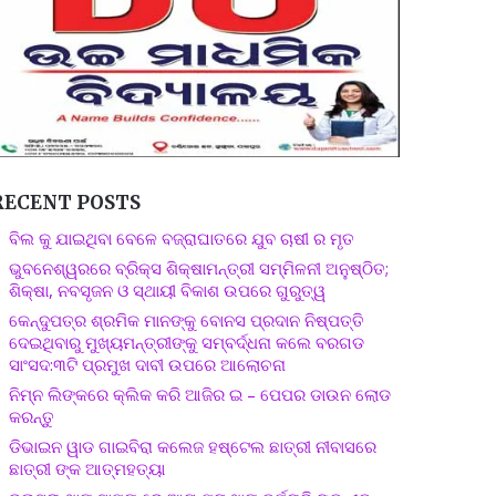
RECENT POSTS
ବିଲ କୁ ଯାଇଥିବା ବେଳେ ବଜ୍ରାଘାତରେ ଯୁବ ଚାଷୀ ର ମୃତ
ଭୁବନେଶ୍ୱରରେ ବ୍ରିକ୍ସ ଶିକ୍ଷାମନ୍ତ୍ରୀ ସମ୍ମିଳନୀ ଅନୁଷ୍ଠିତ;
ଶିକ୍ଷା, ନବସୃଜନ ଓ ସ୍ଥାୟୀ ବିକାଶ ଉପରେ ଗୁରୁତ୍ୱ
କେନ୍ଦୁପତ୍ର ଶ୍ରମିକ ମାନଙ୍କୁ ବୋନସ ପ୍ରଦାନ ନିଷ୍ପତ୍ତି
ଦେଇଥିବାରୁ ମୁଖ୍ୟମନ୍ତ୍ରୀଙ୍କୁ ସମ୍ବର୍ଦ୍ଧନା କଲେ ବରଗଡ
ସାଂସଦ:୩ଟି ପ୍ରମୁଖ ଦାବୀ ଉପରେ ଆଲୋଚନା
ନିମ୍ନ ଲିଙ୍କରେ କ୍ଲିକ କରି ଆଜିର ଇ – ପେପର ଡାଉନ ଲୋଡ
କରନ୍ତୁ
ଡିଭାଇନ ୱାଡ ଗାଇବିରା କଲେଜ ହଷ୍ଟେଲ ଛାତ୍ରୀ ନୀବାସରେ
ଛାତ୍ରୀ ଙ୍କ ଆତ୍ମହତ୍ୟା