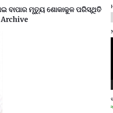
ଇ ବାପାର ମୃତ୍ୟୁ ଶୋକାକୁଳ ପରିସ୍ଥିତି
 Archive
V
P
ସ
ମନେ ପଡନ୍ତି: ସ୍ୱାଧୀନତା ସଂଗ୍ରାମୀ 