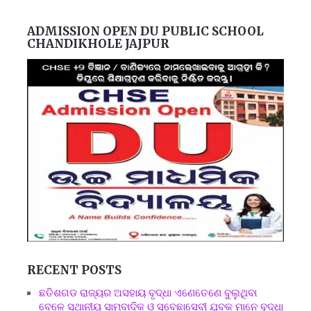
ADMISSION OPEN DU PUBLIC SCHOOL
CHANDIKHOLE JAJPUR
RECENT POSTS
ଛତିଶଗଡ ରାଜ୍ୟର ଅସହାୟ ବୃଦ୍ଧା ଏଣେତେଣେ ବୁଲୁଥିବା
ବେଳେ ସ୍ଥାନୀୟ ସାମ୍ବାଦିକ ଓ ସ୍ବେଛାସେବୀ ଯୁବକ ମାନେ ବୃଦ୍ଧା