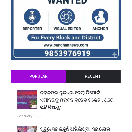
POPULAR
RECENT
ନବୀନଙ୍କ ଗୁଇନ୍ଦା ଦେଲା ରିପୋର୍ଟ
ଏମାନଙ୍କୁ ମିଳିବନି ବିଜେଡି ଟିକେଟ , ଥରେ
ପଢି ନିଅନ୍ତୁ
February 23, 2019
ମୃତ୍ୟୁ ସହ ଲଢୁଛି ଅଭିଲିପ୍ସା, ସହାୟତାର