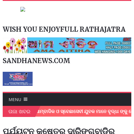
WISH YOU ENJOYFULL RATHAJATRA
SANDHANEWS.COM
MENU
ତାଜା ଖବର
େଳେ ସ୍ଥାନୀୟ ସାମ୍ବାଦିକ ଓ ସ୍ବେଛାସେବୀ ଯୁବକ ମାନେ ବୃଦ୍ଧା ଙ୍କୁ ନେ
ପର୍ଯ୍ୟଟନ କ୍ଷେତ୍ର ଦାରିଙ୍ଗବାଡିର