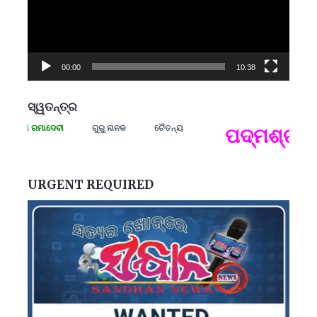
00:00
10:38
ସ୍ୱତନ୍ତ୍ର
୍ରାମୀ ରମାଦେବୀ
ଗୁରୁ ନାନକ
ଚୈତନ୍ୟ
ପଦ୍ମଶ୍ରୀ ଜ
ପ
B
ପ
URGENT REQUIRED