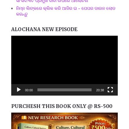
ସାଂସଦ:୩ଟି ପ୍ରମୁଖ ଦାବୀ ଉପରେ ଆଲୋଚନା
ନିମ୍ନ ଲିଙ୍କରେ କ୍ଲିକ କରି ଆଜିର ଇ – ପେପର ଡାଉନ ଲୋଡ
କରନ୍ତୁ
ALOCHANA NEW EPISODE
Video
Player
00:00
20:38
PURCHESH THIS BOOK ONLY @ RS-500