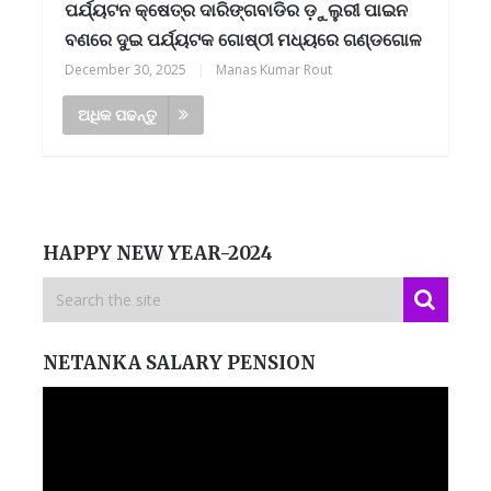
ପର୍ଯ୍ୟଟନ କ୍ଷେତ୍ର ଦାରିଙ୍ଗବାଡିର ଡ଼ୁଲୁରୀ ପାଇନ
ବଣରେ ଦୁଇ ପର୍ଯ୍ୟଟକ ଗୋଷ୍ଠୀ ମଧ୍ୟରେ ଗଣ୍ଡଗୋଳ
December 30, 2025
|
Manas Kumar Rout
ଅଧିକ ପଢନ୍ତୁ
HAPPY NEW YEAR-2024
NETANKA SALARY PENSION
Video
Player