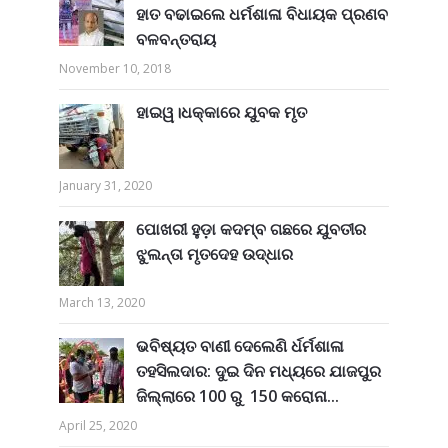
ହାତ ବଢାଇଲେ ଧର୍ମଶାଳା ବିଧାୟକ ପ୍ରଣବ
ବଳବନ୍ତରାୟ
November 10, 2018
ହାଇୱ।ଧକ୍କାରେ ଯୁବକ ମୃତ
January 31, 2020
ପୋଖରୀ ହୁଡ଼ା କଦମ୍ବ ଗଛରେ ଯୁବତୀର
ଝୁଲନ୍ତା ମୃତଦେହ ଉଦ୍ଧାର
March 13, 2020
ଭବିଷ୍ୟତ ବାଣୀ ଦେଲେଣି ର୍ଧର୍ମଶାଳା
ତହସିଲଦାର: ଦୁଇ ଦିନ ମଧ୍ୟରେ ଯାଜପୁର
ଜିଲ୍ଲାରେ 100 ରୁ 150 କରୋନା...
April 25, 2020