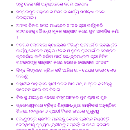
ଙ୍କୁ ନେଇ ସଖି ଅନୁଷ୍ଠାନରେ କଲେ ଥଇଥାନ
ସମ୍ବଲପୁର ମହାନଗର ନିଗମର କାର୍ଯ୍ୟ ସମୀକ୍ଷା କଲେ
ଜିଲ୍ଲାପାଳ।
ଅଂଚଳ ବିକାଶ ନେଇ ମାନ୍ୟବର ସାଂସଦ ଶ୍ରୀ ଭର୍ତ୍ତୃହରି
ମହତାବଙ୍କୁ ସୌଜନ୍ୟ ମୂଳକ ସାକ୍ଷାତ କଲେ ଯୁବ ସାମାଜିକ କର୍ମୀ
।
ବରଗଡ ଲୋକସଭା କ୍ଷେତ୍ରର ବିଭିନ୍ନ ରାଜମାର୍ଗ ର ତ୍ବରାନ୍ବିତ
କାର୍ଯ୍ୟ,କେତେକ ଫ୍ଲାଇ ଓଭର ଓ ନୁତନ ରାଜମାର୍ଗ ର ଟେଣ୍ଡର
ପ୍ରକ୍ରିୟା ଜାରି କରିବା ପାଇଁ କେନ୍ଦ୍ରମନ୍ତ୍ରୀ ଶ୍ରୀ ନିତିନ
ଗଡକରୀଙ୍କୁ ସାକ୍ଷାତ କଲେ ବରଗଡ ଲୋକସଭା ସାଂସଦ*
ନିମ୍ନ ଲିଙ୍କରେ କ୍ଲିକ କରି ଆଜିର ଇ – ପେପର ଡାଉନ ଲୋଡ
କରନ୍ତୁ
ମହାବୀର ପାହାଡ଼ରେ ହାତୀ ପଳର ଆଗମନ, ଅଞ୍ଚଳ ବାସୀଙ୍କୁ
ସଚେତନ କଲେ ବନ ବିଭାଗ
ବିଲ କୁ ଯାଇଥିବା ବେଳେ ବଜ୍ରାଘାତରେ ଯୁବ ଚାଷୀ ର ମୃତ
ଭୁବନେଶ୍ୱରରେ ବ୍ରିକ୍ସ ଶିକ୍ଷାମନ୍ତ୍ରୀ ସମ୍ମିଳନୀ ଅନୁଷ୍ଠିତ;
ଶିକ୍ଷା, ନବସୃଜନ ଓ ସ୍ଥାୟୀ ବିକାଶ ଉପରେ ଗୁରୁତ୍ୱ
କେନ୍ଦୁପତ୍ର ଶ୍ରମିକ ମାନଙ୍କୁ ବୋନସ ପ୍ରଦାନ ନିଷ୍ପତ୍ତି
ଦେଇଥିବାରୁ ମୁଖ୍ୟମନ୍ତ୍ରୀଙ୍କୁ ସମ୍ବର୍ଦ୍ଧନା କଲେ ବରଗଡ