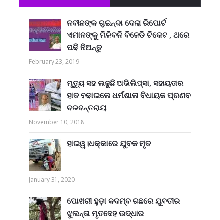
ନବୀନଙ୍କ ଗୁଇନ୍ଦା ଦେଲା ରିପୋର୍ଟ
ଏମାନଙ୍କୁ ମିଳିବନି ବିଜେଡି ଟିକେଟ , ଥରେ
ପଢି ନିଅନ୍ତୁ
February 23, 2019
ମୃତ୍ୟୁ ସହ ଲଢୁଛି ଅଭିଲିପ୍ସା, ସହାୟତାର
ହାତ ବଢାଇଲେ ଧର୍ମଶାଳା ବିଧାୟକ ପ୍ରଣବ
ବଳବନ୍ତରାୟ
November 10, 2018
ହାଇୱ।ଧକ୍କାରେ ଯୁବକ ମୃତ
January 31, 2020
ପୋଖରୀ ହୁଡ଼ା କଦମ୍ବ ଗଛରେ ଯୁବତୀର
ଝୁଲନ୍ତା ମୃତଦେହ ଉଦ୍ଧାର