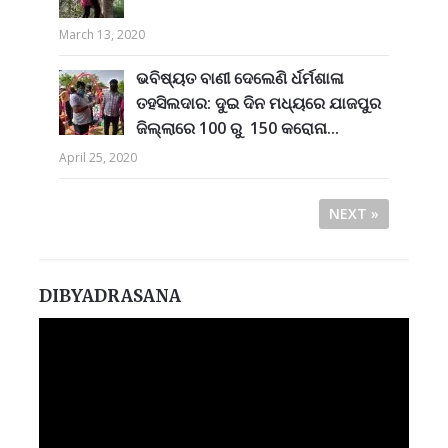
March 13, 2020
ଭବିଷ୍ୟତ ବାଣୀ ଦେଲେଣି ର୍ଧର୍ମଶାଳା
ତହସିଲଦାର: ଦୁଇ ଦିନ ମଧ୍ୟରେ ଯାଜପୁର
ଜିଲ୍ଲାରେ 100 ରୁ 150 କରୋନା...
April 25, 2020
NEXT »
DIBYADRASANA
Video
Player