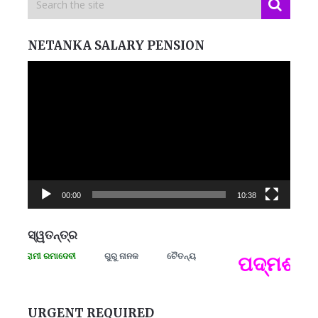
NETANKA SALARY PENSION
Video
Player
00:00
10:38
ସ୍ୱତନ୍ତ୍ର
ା ସଂଗ୍ରାମୀ ରମାଦେବୀ
ଗୁରୁ ନାନକ
ଚୈତନ୍ୟ
ପଦ୍ମଶ୍ରୀ 
ପ
B
ପ
URGENT REQUIRED