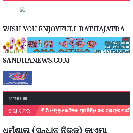
WISH YOU ENJOYFULL RATHAJATRA
SANDHANEWS.COM
MENU
ତାଜା ଖବର
ା ଅନୁଷ୍ଠିତ !
ବି.ଡି.ଓଙ୍କୁ ଭେଟିଲେ ପ୍ରତିନିଧି ଦଳ ସହାୟତା ପାଇଁ ଦାବ
ଧର୍ମଶାଳା (ସନ୍ଧାନ ନିଉଜ) କାଏମା