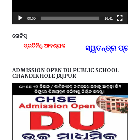
00:00
16:41
ନୋଟିସ୍
ପ୍ରତିନିଧି ଆବଶ୍ୟକ
ସ୍ୱତନ୍ତ୍ର ପ୍ରତି
F
ADMISSION OPEN DU PUBLIC SCHOOL
CHANDIKHOLE JAJPUR