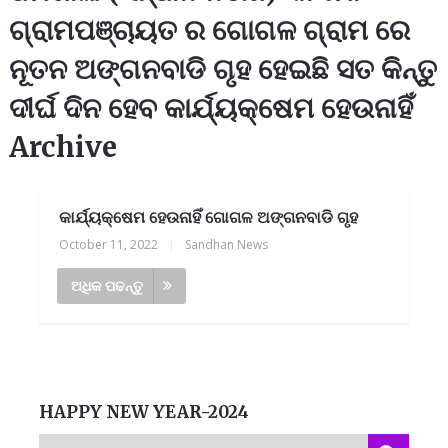
ଗ୍ରାମପଞ୍ଚାୟତ ର ଗୋଗଳ ଗ୍ରାମ ରେ
ନୂତନ ଅଙ୍ଗନବାଡି ଗୃହ ହେଇଛି ସତ କିନ୍ତୁ
ଦୀର୍ଘ ଦିନ ହେବ କାର୍ଯ୍ୟକ୍ଷେମ ହେଉନାହିଁ
Archive
କାର୍ଯ୍ୟକ୍ଷେମ ହେଉନାହିଁ ଗୋଗଳ ଅଙ୍ଗନବାଡି ଗୃହ
October 11, 2022
|
Sandhan News
ଅଧିକ ପଢନ୍ତୁ
HAPPY NEW YEAR-2024