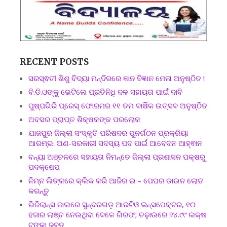
RECENT POSTS
ସରସ୍ଵତୀ ଶିଶୁ ବିଦ୍ୟା ମନ୍ଦିରରେ ଜ୍ଞାନ ବିଜ୍ଞାନ ମେଳା ଅନୁଷ୍ଠିତ !
ବି.ଡି.ଓଙ୍କୁ ଭେଟିଲେ ପ୍ରତିନିଧି ଦଳ ସହାୟତା ପାଇଁ ଦାବି
ପୁଷ୍ପଗିରି ପ୍ରେସ୍ ଫୋରମର ୧୧ ତମ ବାର୍ଷିକ ଉତ୍ସବ ଅନୁଷ୍ଠିତ
ଅବସର ପ୍ରାପ୍ତ ଶିକ୍ଷକଙ୍କ ପରଲୋକ
ଯାଜପୁର ଜିଲ୍ଲା ସଂସ୍କୃତି ପରିଷଦର ପୁନର୍ଗଠନ ପ୍ରକ୍ରିୟା
ଆରମ୍ଭ: ଅଣ-ସରକାରୀ ସଦସ୍ୟ ପଦ ପାଇଁ ଆବେଦନ ଆହ୍ଵାନ
ବନ୍ୟା ଅଞ୍ଚଳରେ ସହାୟତା ନିମନ୍ତେ ଜିଲ୍ଲା ପ୍ରଶାସନ ପକ୍ଷରୁ
ପଦକ୍ଷେପ
ନିମ୍ନ ଲିଙ୍କରେ କ୍ଲିକ କରି ଆଜିର ଇ – ପେପର ଡାଉନ ଲୋଡ
କରନ୍ତୁ
ଭିଜିଲାନ୍ସ ଜାଲରେ ସୁନ୍ଦରଗଡ଼ ଆରଟିଓ ଇନ୍ସପେକ୍ଟର, ୧୦
ହଜାର ଲାଞ୍ଚ ନେଉଥିବା ବେଳେ ଗିରଫ; ଚଢ଼ାଉରେ ୨୪.୯୯ ଲକ୍ଷ
ଟଙ୍କା ଜବତ