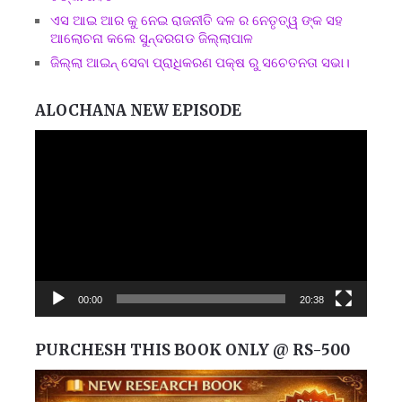
ଏସ ଆଇ ଆର କୁ ନେଇ ରାଜନୀତି ଦଳ ର ନେତୃତ୍ୱ ଙ୍କ ସହ
ଆଲୋଚନା କଲେ ସୁନ୍ଦରଗଡ ଜିଲ୍ଲାପାଳ
ଜିଲ୍ଲା ଆଇନ୍ ସେବା ପ୍ରାଧିକରଣ ପକ୍ଷ ରୁ ସଚେତନତା ସଭା।
ALOCHANA NEW EPISODE
Video
Player
00:00
20:38
PURCHESH THIS BOOK ONLY @ RS-500