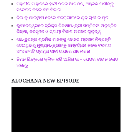
ମହାବୀର ପାହାଡ଼ରେ ହାତୀ ପଳର ଆଗମନ, ଅଞ୍ଚଳ ବାସୀଙ୍କୁ
ସଚେତନ କଲେ ବନ ବିଭାଗ
ବିଲ କୁ ଯାଇଥିବା ବେଳେ ବଜ୍ରାଘାତରେ ଯୁବ ଚାଷୀ ର ମୃତ
ଭୁବନେଶ୍ୱରରେ ବ୍ରିକ୍ସ ଶିକ୍ଷାମନ୍ତ୍ରୀ ସମ୍ମିଳନୀ ଅନୁଷ୍ଠିତ;
ଶିକ୍ଷା, ନବସୃଜନ ଓ ସ୍ଥାୟୀ ବିକାଶ ଉପରେ ଗୁରୁତ୍ୱ
କେନ୍ଦୁପତ୍ର ଶ୍ରମିକ ମାନଙ୍କୁ ବୋନସ ପ୍ରଦାନ ନିଷ୍ପତ୍ତି
ଦେଇଥିବାରୁ ମୁଖ୍ୟମନ୍ତ୍ରୀଙ୍କୁ ସମ୍ବର୍ଦ୍ଧନା କଲେ ବରଗଡ
ସାଂସଦ:୩ଟି ପ୍ରମୁଖ ଦାବୀ ଉପରେ ଆଲୋଚନା
ନିମ୍ନ ଲିଙ୍କରେ କ୍ଲିକ କରି ଆଜିର ଇ – ପେପର ଡାଉନ ଲୋଡ
କରନ୍ତୁ
ALOCHANA NEW EPISODE
Video
Player