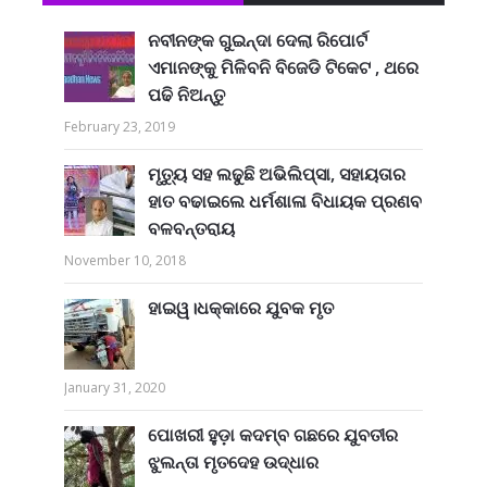
ନବୀନଙ୍କ ଗୁଇନ୍ଦା ଦେଲା ରିପୋର୍ଟ
ଏମାନଙ୍କୁ ମିଳିବନି ବିଜେଡି ଟିକେଟ , ଥରେ
ପଢି ନିଅନ୍ତୁ
February 23, 2019
ମୃତ୍ୟୁ ସହ ଲଢୁଛି ଅଭିଲିପ୍ସା, ସହାୟତାର
ହାତ ବଢାଇଲେ ଧର୍ମଶାଳା ବିଧାୟକ ପ୍ରଣବ
ବଳବନ୍ତରାୟ
November 10, 2018
ହାଇୱ।ଧକ୍କାରେ ଯୁବକ ମୃତ
January 31, 2020
ପୋଖରୀ ହୁଡ଼ା କଦମ୍ବ ଗଛରେ ଯୁବତୀର
ଝୁଲନ୍ତା ମୃତଦେହ ଉଦ୍ଧାର