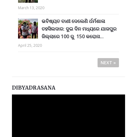
March 13, 2020
ଭବିଷ୍ୟତ ବାଣୀ ଦେଲେଣି ର୍ଧର୍ମଶାଳା
ତହସିଲଦାର: ଦୁଇ ଦିନ ମଧ୍ୟରେ ଯାଜପୁର
ଜିଲ୍ଲାରେ 100 ରୁ 150 କରୋନା...
April 25, 2020
NEXT »
DIBYADRASANA
Video
Player