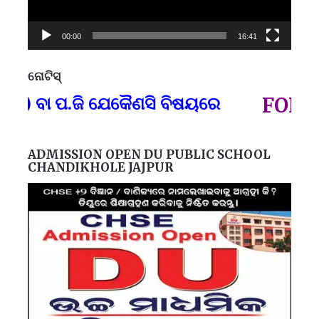
00:00
16:41
ନୋଟିସ୍
ପ୍
) ବା ପ.ଜି ଯେକୈଣସି ବିଷୟରେ
FOR GO
ADMISSION OPEN DU PUBLIC SCHOOL
CHANDIKHOLE JAJPUR