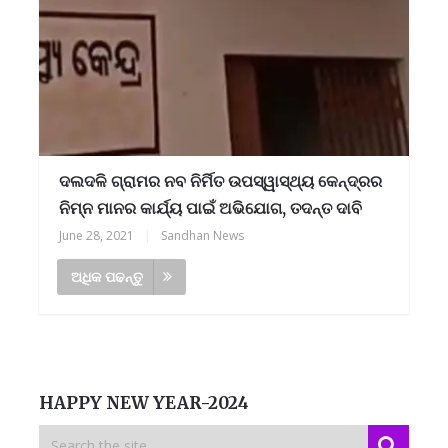
ଦଲଦଳି ଗ୍ରାମର ନବ ନିର୍ମିତ ଉପସ୍ୱାସ୍ଥ୍ୟ କେନ୍ଦ୍ରର
ନିମ୍ନ ମାନର କାର୍ଯ୍ୟ ପାଇଁ ଅଭିଯୋଗ, ତଦନ୍ତ ଦାବି
June 28, 2021
|
Sandhan News
ଅଧିକ ପଢନ୍ତୁ
HAPPY NEW YEAR-2024