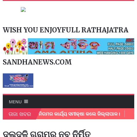
WISH YOU ENJOYFULL RATHAJATRA
SANDHANEWS.COM
MENU
ତାଜା ଖବର
ପୁର ମହାନଗର ନିଗମର କାର୍ଯ୍ୟ ସମୀକ୍ଷା କଲେ ଜିଲ୍ଲାପାଳ।
ଅଂଚଳ 
ଦଲଦଳି ଗ୍ରାମର ନବ ନିର୍ମିତ