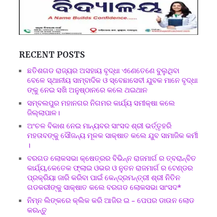
RECENT POSTS
ଛତିଶଗଡ ରାଜ୍ୟର ଅସହାୟ ବୃଦ୍ଧା ଏଣେତେଣେ ବୁଲୁଥିବା
ବେଳେ ସ୍ଥାନୀୟ ସାମ୍ବାଦିକ ଓ ସ୍ବେଛାସେବୀ ଯୁବକ ମାନେ ବୃଦ୍ଧା
ଙ୍କୁ ନେଇ ସଖି ଅନୁଷ୍ଠାନରେ କଲେ ଥଇଥାନ
ସମ୍ବଲପୁର ମହାନଗର ନିଗମର କାର୍ଯ୍ୟ ସମୀକ୍ଷା କଲେ
ଜିଲ୍ଲାପାଳ।
ଅଂଚଳ ବିକାଶ ନେଇ ମାନ୍ୟବର ସାଂସଦ ଶ୍ରୀ ଭର୍ତ୍ତୃହରି
ମହତାବଙ୍କୁ ସୌଜନ୍ୟ ମୂଳକ ସାକ୍ଷାତ କଲେ ଯୁବ ସାମାଜିକ କର୍ମୀ
।
ବରଗଡ ଲୋକସଭା କ୍ଷେତ୍ରର ବିଭିନ୍ନ ରାଜମାର୍ଗ ର ତ୍ବରାନ୍ବିତ
କାର୍ଯ୍ୟ,କେତେକ ଫ୍ଲାଇ ଓଭର ଓ ନୁତନ ରାଜମାର୍ଗ ର ଟେଣ୍ଡର
ପ୍ରକ୍ରିୟା ଜାରି କରିବା ପାଇଁ କେନ୍ଦ୍ରମନ୍ତ୍ରୀ ଶ୍ରୀ ନିତିନ
ଗଡକରୀଙ୍କୁ ସାକ୍ଷାତ କଲେ ବରଗଡ ଲୋକସଭା ସାଂସଦ*
ନିମ୍ନ ଲିଙ୍କରେ କ୍ଲିକ କରି ଆଜିର ଇ – ପେପର ଡାଉନ ଲୋଡ
କରନ୍ତୁ