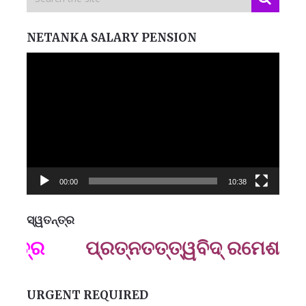
NETANKA SALARY PENSION
Video
Player
00:00
10:38
ସ୍ୱତନ୍ତ୍ର
ମନେ
ାତ୍ର
ପ୍ରତ୍ନତ‌ତ୍ତ୍ୱବିଦ୍ ରମେଶ ପ୍ର
B
ପ
URGENT REQUIRED