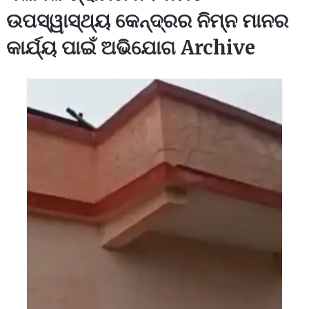
ଉପସ୍ୱାସ୍ଥ୍ୟ କେନ୍ଦ୍ରର ନିମ୍ନ ମାନର
କାର୍ଯ୍ୟ ପାଇଁ ଅଭିଯୋଗ Archive