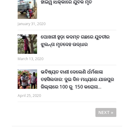
ହାଇୱ।ଧକ୍କାରେ ଯୁବକ ମୃତ
January 31, 2020
ପୋଖରୀ ହୁଡ଼ା କଦମ୍ବ ଗଛରେ ଯୁବତୀର
ଝୁଲନ୍ତା ମୃତଦେହ ଉଦ୍ଧାର
March 13, 2020
ଭବିଷ୍ୟତ ବାଣୀ ଦେଲେଣି ର୍ଧର୍ମଶାଳା
ତହସିଲଦାର: ଦୁଇ ଦିନ ମଧ୍ୟରେ ଯାଜପୁର
ଜିଲ୍ଲାରେ 100 ରୁ 150 କରୋନା...
April 25, 2020
NEXT »