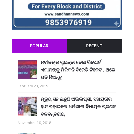
POPULAR
RECENT
ନବୀନଙ୍କ ଗୁଇନ୍ଦା ଦେଲା ରିପୋର୍ଟ
ଏମାନଙ୍କୁ ମିଳିବନି ବିଜେଡି ଟିକେଟ , ଥରେ
ପଢି ନିଅନ୍ତୁ
February 23, 2019
ମୃତ୍ୟୁ ସହ ଲଢୁଛି ଅଭିଲିପ୍ସା, ସହାୟତାର
ହାତ ବଢାଇଲେ ଧର୍ମଶାଳା ବିଧାୟକ ପ୍ରଣବ
ବଳବନ୍ତରାୟ
November 10, 2018