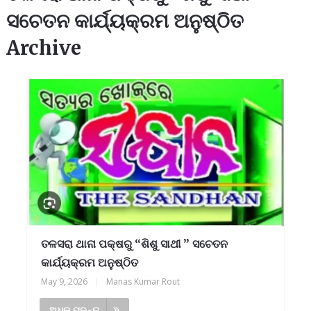
ସଚେତନ କାର୍ଯ୍ୟକ୍ରମ ଅନୁଷ୍ଠିତ
Archive
ତଳସରା ଥାନା ପକ୍ଷରୁ “ଶିଶୁ ସାଥୀ ” ସଚେତନ
କାର୍ଯ୍ୟକ୍ରମ ଅନୁଷ୍ଠିତ
May 9, 2026
|
Manas Kumar Rout
ଅଧିକ ପଢନ୍ତୁ