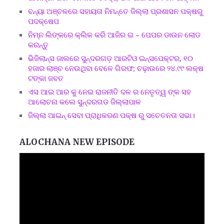
ବନ୍ୟା ଅଞ୍ଚଳରେ ସହାୟତା ନିମନ୍ତେ ଜିଲ୍ଲା ପ୍ରଶାସନ ପକ୍ଷରୁ
ପଦକ୍ଷେପ
ନିମ୍ନ ଲିଙ୍କରେ କ୍ଲିକ କରି ଆଜିର ଇ – ପେପର ଡାଉନ ଲୋଡ
କରନ୍ତୁ
ଭିଜିଲାନ୍ସ ଜାଲରେ ସୁନ୍ଦରଗଡ଼ ଆରଟିଓ ଇନ୍ସପେକ୍ଟର, ୧୦
ହଜାର ଲାଞ୍ଚ ନେଉଥିବା ବେଳେ ଗିରଫ; ଚଢ଼ାଉରେ ୨୪.୯୯ ଲକ୍ଷ
ଟଙ୍କା ଜବତ
ଏସ ଆଇ ଆର କୁ ନେଇ ରାଜନୀତି ଦଳ ର ନେତୃତ୍ୱ ଙ୍କ ସହ
ଆଲୋଚନା କଲେ ସୁନ୍ଦରଗଡ ଜିଲ୍ଲାପାଳ
ଜିଲ୍ଲା ଆଇନ୍ ସେବା ପ୍ରାଧିକରଣ ପକ୍ଷ ରୁ ସଚେତନତା ସଭା।
ALOCHANA NEW EPISODE
Video
Player