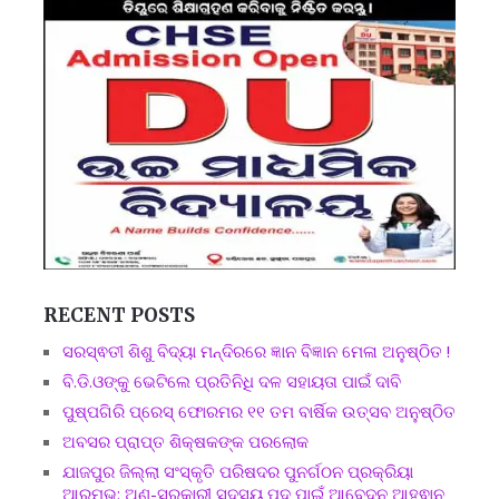
RECENT POSTS
ସରସ୍ଵତୀ ଶିଶୁ ବିଦ୍ୟା ମନ୍ଦିରରେ ଜ୍ଞାନ ବିଜ୍ଞାନ ମେଳା ଅନୁଷ୍ଠିତ !
ବି.ଡି.ଓଙ୍କୁ ଭେଟିଲେ ପ୍ରତିନିଧି ଦଳ ସହାୟତା ପାଇଁ ଦାବି
ପୁଷ୍ପଗିରି ପ୍ରେସ୍ ଫୋରମର ୧୧ ତମ ବାର୍ଷିକ ଉତ୍ସବ ଅନୁଷ୍ଠିତ
ଅବସର ପ୍ରାପ୍ତ ଶିକ୍ଷକଙ୍କ ପରଲୋକ
ଯାଜପୁର ଜିଲ୍ଲା ସଂସ୍କୃତି ପରିଷଦର ପୁନର୍ଗଠନ ପ୍ରକ୍ରିୟା
ଆରମ୍ଭ: ଅଣ-ସରକାରୀ ସଦସ୍ୟ ପଦ ପାଇଁ ଆବେଦନ ଆହ୍ଵାନ