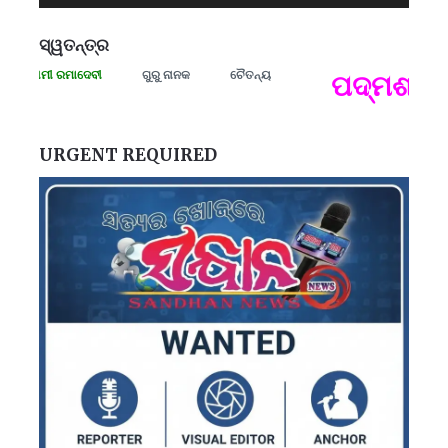
ସ୍ୱତନ୍ତ୍ର
ସଂଗ୍ରାମୀ ରମାଦେବୀ
ଗୁରୁ ନାନକ
ଚୈତନ୍ୟ
ପଦ୍ମଶ୍ରୀ 
ପ
B
ପ
URGENT REQUIRED