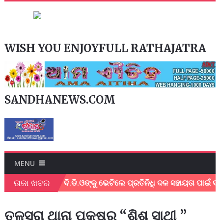
WISH YOU ENJOYFULL RATHAJATRA
SANDHANEWS.COM
MENU
ତାଜା ଖବର
ଅନୁଷ୍ଠିତ !
ବି.ଡି.ଓଙ୍କୁ ଭେଟିଲେ ପ୍ରତିନିଧି ଦଳ ସହାୟତା ପାଇଁ ଦାବି
ତଳସରା ଥାନା ପକ୍ଷରୁ “ଶିଶୁ ସାଥୀ ”