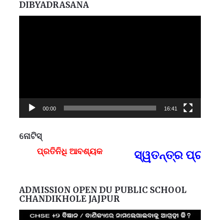
DIBYADRASANA
Video
Player
00:00
16:41
ନୋଟିସ୍
ପ୍ରତିନିଧି ଆବଶ୍ୟକ
ସ୍ୱତନ୍ତ୍ର ପ୍ରତିନ
F
ADMISSION OPEN DU PUBLIC SCHOOL
CHANDIKHOLE JAJPUR