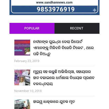
POPULAR
RECENT
ନବୀନଙ୍କ ଗୁଇନ୍ଦା ଦେଲା ରିପୋର୍ଟ
ଏମାନଙ୍କୁ ମିଳିବନି ବିଜେଡି ଟିକେଟ , ଥରେ
ପଢି ନିଅନ୍ତୁ
February 23, 2019
ମୃତ୍ୟୁ ସହ ଲଢୁଛି ଅଭିଲିପ୍ସା, ସହାୟତାର
ହାତ ବଢାଇଲେ ଧର୍ମଶାଳା ବିଧାୟକ ପ୍ରଣବ
ବଳବନ୍ତରାୟ
November 10, 2018
ହାଇୱ।ଧକ୍କାରେ ଯୁବକ ମୃତ