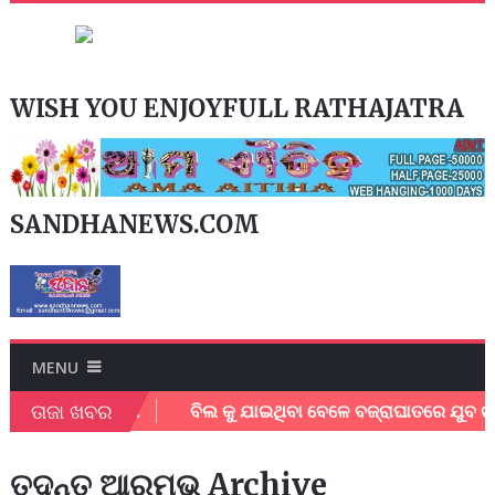
WISH YOU ENJOYFULL RATHAJATRA
SANDHANEWS.COM
MENU
ତାଜା ଖବର
କଲେ ବନ ବିଭାଗ
ବିଲ କୁ ଯାଇଥିବା ବେଳେ ବଜ୍ରାଘାତରେ ଯୁବ ଚାଷୀ ର
ତଦନ୍ତ ଆରମ୍ଭ Archive