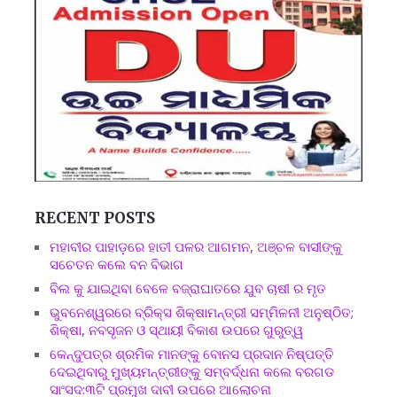
RECENT POSTS
ମହାବୀର ପାହାଡ଼ରେ ହାତୀ ପଳର ଆଗମନ, ଅଞ୍ଚଳ ବାସୀଙ୍କୁ
ସଚେତନ କଲେ ବନ ବିଭାଗ
ବିଲ କୁ ଯାଇଥିବା ବେଳେ ବଜ୍ରାଘାତରେ ଯୁବ ଚାଷୀ ର ମୃତ
ଭୁବନେଶ୍ୱରରେ ବ୍ରିକ୍ସ ଶିକ୍ଷାମନ୍ତ୍ରୀ ସମ୍ମିଳନୀ ଅନୁଷ୍ଠିତ;
ଶିକ୍ଷା, ନବସୃଜନ ଓ ସ୍ଥାୟୀ ବିକାଶ ଉପରେ ଗୁରୁତ୍ୱ
କେନ୍ଦୁପତ୍ର ଶ୍ରମିକ ମାନଙ୍କୁ ବୋନସ ପ୍ରଦାନ ନିଷ୍ପତ୍ତି
ଦେଇଥିବାରୁ ମୁଖ୍ୟମନ୍ତ୍ରୀଙ୍କୁ ସମ୍ବର୍ଦ୍ଧନା କଲେ ବରଗଡ
ସାଂସଦ:୩ଟି ପ୍ରମୁଖ ଦାବୀ ଉପରେ ଆଲୋଚନା