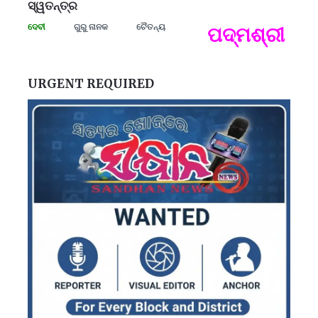
ସ୍ୱତନ୍ତ୍ର
ୀ ରମାଦେବୀ
ଗୁରୁ ନାନକ
ଚୈତନ୍ୟ
ପଦ୍ମଶ୍ରୀ ଜୟନ
ପ
B
ପ
URGENT REQUIRED