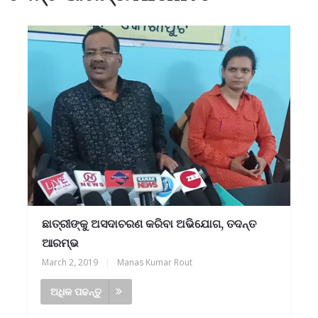
ଛାତ୍ରୀଙ୍କୁ ଅସଦାଚରଣ କରିବା ଅଭିଯୋଗ, ତଦନ୍ତ
ଆରମ୍ଭ
March 2, 2019
|
Manas Kumar Rout
ଅଧିକ ପଢନ୍ତୁ