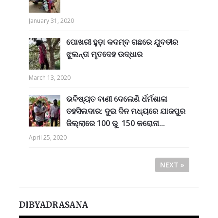
January 31, 2020
ପୋଖରୀ ହୁଡ଼ା କଦମ୍ବ ଗଛରେ ଯୁବତୀର
ଝୁଲନ୍ତା ମୃତଦେହ ଉଦ୍ଧାର
March 13, 2020
ଭବିଷ୍ୟତ ବାଣୀ ଦେଲେଣି ର୍ଧର୍ମଶାଳା
ତହସିଲଦାର: ଦୁଇ ଦିନ ମଧ୍ୟରେ ଯାଜପୁର
ଜିଲ୍ଲାରେ 100 ରୁ 150 କରୋନା...
April 25, 2020
NEXT »
DIBYADRASANA