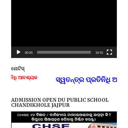
Video
Player
00:00
16:41
ନୋଟିସ୍
ିନିଧି ଆବଶ୍ୟକ
ସ୍ୱତନ୍ତ୍ର ପ୍ରତିନିଧି ଆବଶ
F
ADMISSION OPEN DU PUBLIC SCHOOL
CHANDIKHOLE JAJPUR