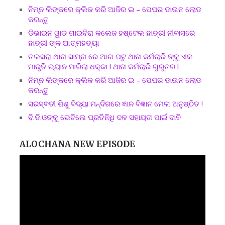
ନିମ୍ନ ଲିଙ୍କରେ କ୍ଲିକ କରି ଆଜିର ଇ – ପେପର ଡାଉନ ଲୋଡ
କରନ୍ତୁ
ଡିଭାଇନ ୱାଡ ଗାଇବିରା କଲେଜ ହଷ୍ଟେଲ ଛାତ୍ରୀ ନୀବାସରେ
ଛାତ୍ରୀ ଙ୍କ ଆତ୍ମହତ୍ୟା
ତଲସରା ଥାନା ସାମ୍ନା ରେ ଆଗ ପଟୁ ଥାନା କର୍ମଚାରି ଙ୍କୁ ଏକ
ମାରୁତି ଭ୍ୟାନ ମାରିଲା ଧକ୍କା l ଥାନା କର୍ମଚାରି ଗୁରୁତର l
ନିମ୍ନ ଲିଙ୍କରେ କ୍ଲିକ କରି ଆଜିର ଇ – ପେପର ଡାଉନ ଲୋଡ
କରନ୍ତୁ
ସରସ୍ଵତୀ ଶିଶୁ ବିଦ୍ୟା ମନ୍ଦିରରେ ଜ୍ଞାନ ବିଜ୍ଞାନ ମେଳା ଅନୁଷ୍ଠିତ !
ବି.ଡି.ଓଙ୍କୁ ଭେଟିଲେ ପ୍ରତିନିଧି ଦଳ ସହାୟତା ପାଇଁ ଦାବି
ALOCHANA NEW EPISODE
Video
Player