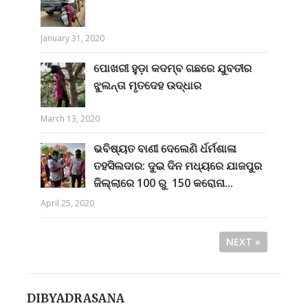
January 31, 2020
ପୋଖରୀ ହୁଡ଼ା କଦମ୍ବ ଗଛରେ ଯୁବତୀର
ଝୁଲନ୍ତା ମୃତଦେହ ଉଦ୍ଧାର
March 13, 2020
ଭବିଷ୍ୟତ ବାଣୀ ଦେଲେଣି ର୍ଧର୍ମଶାଳା
ତହସିଲଦାର: ଦୁଇ ଦିନ ମଧ୍ୟରେ ଯାଜପୁର
ଜିଲ୍ଲାରେ 100 ରୁ 150 କରୋନା...
April 25, 2020
NEXT »
DIBYADRASANA