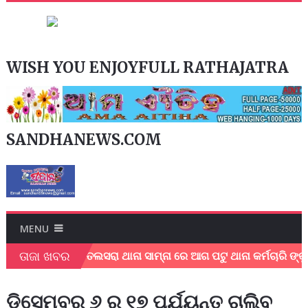
WISH YOU ENJOYFULL RATHAJATRA
SANDHANEWS.COM
MENU
ତାଜା ଖବର
ତ୍ମହତ୍ୟା
ତଲସରା ଥାନା ସାମ୍ନା ରେ ଆଗ ପଟୁ ଥାନା କର୍ମଚାରି ଙ୍କୁ ଏକ ମ
ଡିସେମ୍ବର ୬ ରୁ ୧୭ ପର୍ଯ୍ୟନ୍ତ ଚାଲିବ