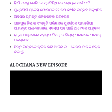
ବି.ଡି.ଓଙ୍କୁ ଭେଟିଲେ ପ୍ରତିନିଧି ଦଳ ସହାୟତା ପାଇଁ ଦାବି
ପୁଷ୍ପଗିରି ପ୍ରେସ୍ ଫୋରମର ୧୧ ତମ ବାର୍ଷିକ ଉତ୍ସବ ଅନୁଷ୍ଠିତ
ଅବସର ପ୍ରାପ୍ତ ଶିକ୍ଷକଙ୍କ ପରଲୋକ
ଯାଜପୁର ଜିଲ୍ଲା ସଂସ୍କୃତି ପରିଷଦର ପୁନର୍ଗଠନ ପ୍ରକ୍ରିୟା
ଆରମ୍ଭ: ଅଣ-ସରକାରୀ ସଦସ୍ୟ ପଦ ପାଇଁ ଆବେଦନ ଆହ୍ଵାନ
ବନ୍ୟା ଅଞ୍ଚଳରେ ସହାୟତା ନିମନ୍ତେ ଜିଲ୍ଲା ପ୍ରଶାସନ ପକ୍ଷରୁ
ପଦକ୍ଷେପ
ନିମ୍ନ ଲିଙ୍କରେ କ୍ଲିକ କରି ଆଜିର ଇ – ପେପର ଡାଉନ ଲୋଡ
କରନ୍ତୁ
ALOCHANA NEW EPISODE
Video
Player