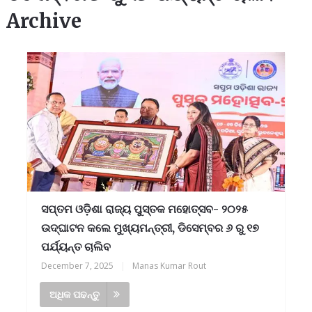
Archive
ସପ୍ତମ ଓଡ଼ିଶା ରାଜ୍ୟ ପୁସ୍ତକ ମହୋତ୍ସବ- ୨୦୨୫
ଉଦ୍‌ଘାଟନ କଲେ ମୁଖ୍ୟମନ୍ତ୍ରୀ, ଡିସେମ୍ବର ୬ ରୁ ୧୭
ପର୍ଯ୍ୟନ୍ତ ଚାଲିବ
December 7, 2025
|
Manas Kumar Rout
ଅଧିକ ପଢନ୍ତୁ