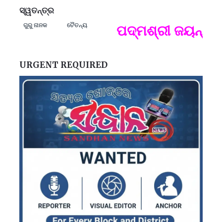
ସ୍ୱତନ୍ତ୍ର
ଗୁରୁ ନାନକ
ଚୈତନ୍ୟ
ମନେ
ପଦ୍ମଶ୍ରୀ ଜୟନ୍ତ ମ
ପ
B
ପ
URGENT REQUIRED