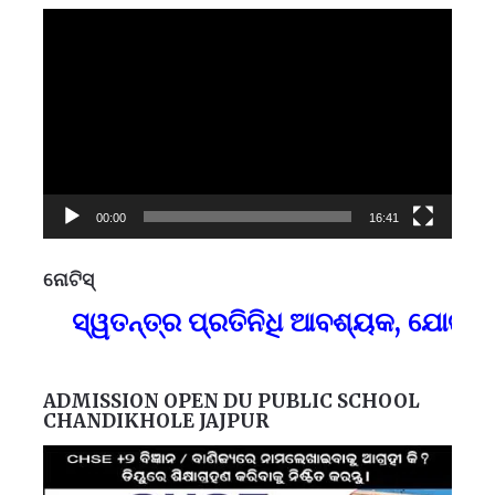
Video
Player
00:00
16:41
ନୋଟିସ୍
ପ୍
ସ୍ୱତନ୍ତ୍ର ପ୍ରତିନିଧି ଆବଶ୍ୟକ, ଯୋଗା
F
ADMISSION OPEN DU PUBLIC SCHOOL
CHANDIKHOLE JAJPUR