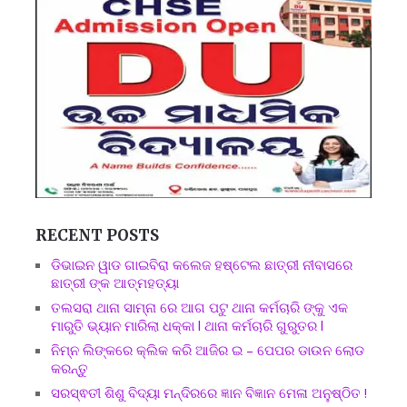
RECENT POSTS
ଡିଭାଇନ ୱାଡ ଗାଇବିରା କଲେଜ ହଷ୍ଟେଲ ଛାତ୍ରୀ ନୀବାସରେ
ଛାତ୍ରୀ ଙ୍କ ଆତ୍ମହତ୍ୟା
ତଲସରା ଥାନା ସାମ୍ନା ରେ ଆଗ ପଟୁ ଥାନା କର୍ମଚାରି ଙ୍କୁ ଏକ
ମାରୁତି ଭ୍ୟାନ ମାରିଲା ଧକ୍କା l ଥାନା କର୍ମଚାରି ଗୁରୁତର l
ନିମ୍ନ ଲିଙ୍କରେ କ୍ଲିକ କରି ଆଜିର ଇ – ପେପର ଡାଉନ ଲୋଡ
କରନ୍ତୁ
ସରସ୍ଵତୀ ଶିଶୁ ବିଦ୍ୟା ମନ୍ଦିରରେ ଜ୍ଞାନ ବିଜ୍ଞାନ ମେଳା ଅନୁଷ୍ଠିତ !