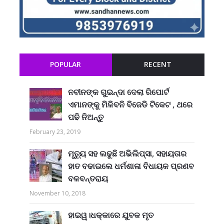
POPULAR
RECENT
ନବୀନଙ୍କ ଗୁଇନ୍ଦା ଦେଲା ରିପୋର୍ଟ
ଏମାନଙ୍କୁ ମିଳିବନି ବିଜେଡି ଟିକେଟ , ଥରେ
ପଢି ନିଅନ୍ତୁ
February 23, 2019
ମୃତ୍ୟୁ ସହ ଲଢୁଛି ଅଭିଲିପ୍ସା, ସହାୟତାର
ହାତ ବଢାଇଲେ ଧର୍ମଶାଳା ବିଧାୟକ ପ୍ରଣବ
ବଳବନ୍ତରାୟ
November 10, 2018
ହାଇୱ।ଧକ୍କାରେ ଯୁବକ ମୃତ