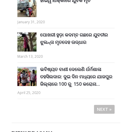
ହାଇୱ।ଧକ୍କାରେ ଯୁବକ ମୃତ
January 31, 2020
ପୋଖରୀ ହୁଡ଼ା କଦମ୍ବ ଗଛରେ ଯୁବତୀର
ଝୁଲନ୍ତା ମୃତଦେହ ଉଦ୍ଧାର
March 13, 2020
ଭବିଷ୍ୟତ ବାଣୀ ଦେଲେଣି ର୍ଧର୍ମଶାଳା
ତହସିଲଦାର: ଦୁଇ ଦିନ ମଧ୍ୟରେ ଯାଜପୁର
ଜିଲ୍ଲାରେ 100 ରୁ 150 କରୋନା...
April 25, 2020
NEXT »