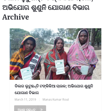
ଅଭିଯୋଗ ଶୁଣୁନି ଯୋଗାଣ ବିଭାଗ
Archive
ଡିଲର ଲୁଟୁଛନ୍ତି ଟଙ୍କିକିଆ ଚାଉଳ; ଅଭିଯୋଗ ଶୁଣୁନି
ଯୋଗାଣ ବିଭାଗ
March 11, 2019
|
Manas Kumar Rout
ଅଧିକ ପଢନ୍ତୁ