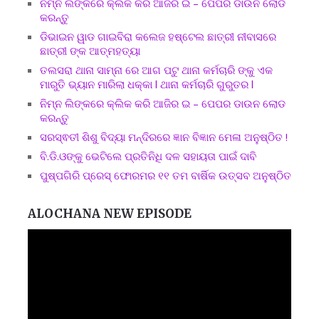
ନିମ୍ନ ଲିଙ୍କରେ କ୍ଲିକ କରି ଆଜିର ଇ – ପେପର ଡାଉନ ଲୋଡ
କରନ୍ତୁ
ଡିଭାଇନ ୱାଡ ଗାଇବିରା କଲେଜ ହଷ୍ଟେଲ ଛାତ୍ରୀ ନୀବାସରେ
ଛାତ୍ରୀ ଙ୍କ ଆତ୍ମହତ୍ୟା
ତଲସରା ଥାନା ସାମ୍ନା ରେ ଆଗ ପଟୁ ଥାନା କର୍ମଚାରି ଙ୍କୁ ଏକ
ମାରୁତି ଭ୍ୟାନ ମାରିଲା ଧକ୍କା l ଥାନା କର୍ମଚାରି ଗୁରୁତର l
ନିମ୍ନ ଲିଙ୍କରେ କ୍ଲିକ କରି ଆଜିର ଇ – ପେପର ଡାଉନ ଲୋଡ
କରନ୍ତୁ
ସରସ୍ଵତୀ ଶିଶୁ ବିଦ୍ୟା ମନ୍ଦିରରେ ଜ୍ଞାନ ବିଜ୍ଞାନ ମେଳା ଅନୁଷ୍ଠିତ !
ବି.ଡି.ଓଙ୍କୁ ଭେଟିଲେ ପ୍ରତିନିଧି ଦଳ ସହାୟତା ପାଇଁ ଦାବି
ପୁଷ୍ପଗିରି ପ୍ରେସ୍ ଫୋରମର ୧୧ ତମ ବାର୍ଷିକ ଉତ୍ସବ ଅନୁଷ୍ଠିତ
ALOCHANA NEW EPISODE
Video
Player