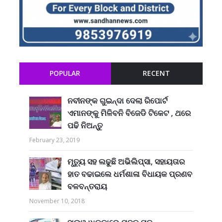
POPULAR
RECENT
ନବୀନଙ୍କ ଗୁଇନ୍ଦା ଦେଲା ରିପୋର୍ଟ
ଏମାନଙ୍କୁ ମିଳିବନି ବିଜେଡି ଟିକେଟ , ଥରେ
ପଢି ନିଅନ୍ତୁ
February 23, 2019
ମୃତ୍ୟୁ ସହ ଲଢୁଛି ଅଭିଲିପ୍ସା, ସହାୟତାର
ହାତ ବଢାଇଲେ ଧର୍ମଶାଳା ବିଧାୟକ ପ୍ରଣବ
ବଳବନ୍ତରାୟ
November 10, 2018