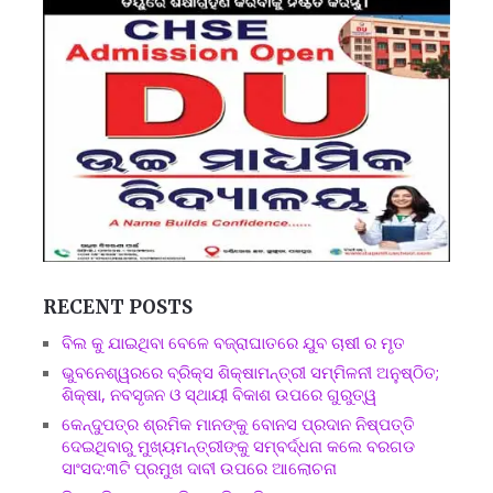
RECENT POSTS
ବିଲ କୁ ଯାଇଥିବା ବେଳେ ବଜ୍ରାଘାତରେ ଯୁବ ଚାଷୀ ର ମୃତ
ଭୁବନେଶ୍ୱରରେ ବ୍ରିକ୍ସ ଶିକ୍ଷାମନ୍ତ୍ରୀ ସମ୍ମିଳନୀ ଅନୁଷ୍ଠିତ;
ଶିକ୍ଷା, ନବସୃଜନ ଓ ସ୍ଥାୟୀ ବିକାଶ ଉପରେ ଗୁରୁତ୍ୱ
କେନ୍ଦୁପତ୍ର ଶ୍ରମିକ ମାନଙ୍କୁ ବୋନସ ପ୍ରଦାନ ନିଷ୍ପତ୍ତି
ଦେଇଥିବାରୁ ମୁଖ୍ୟମନ୍ତ୍ରୀଙ୍କୁ ସମ୍ବର୍ଦ୍ଧନା କଲେ ବରଗଡ
ସାଂସଦ:୩ଟି ପ୍ରମୁଖ ଦାବୀ ଉପରେ ଆଲୋଚନା