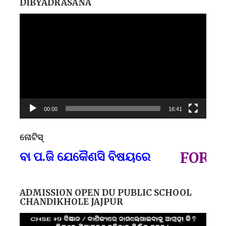
DIBYADRASANA
Video
Player
00:00
16:41
ନୋଟିସ୍
ପ୍
 ବା ପ.ଜି ଯେକୈଣସି ବିଷୟରେ
FOR GOV
ADMISSION OPEN DU PUBLIC SCHOOL
CHANDIKHOLE JAJPUR