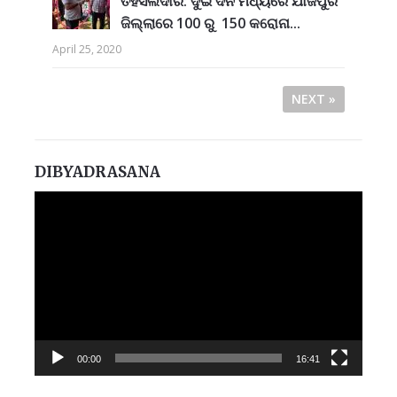
ତହସିଲଦାର: ଦୁଇ ଦିନ ମଧ୍ୟରେ ଯାଜପୁର
ଜିଲ୍ଲାରେ 100 ରୁ 150 କରୋନା...
April 25, 2020
NEXT »
DIBYADRASANA
Video
Player
00:00
16:41