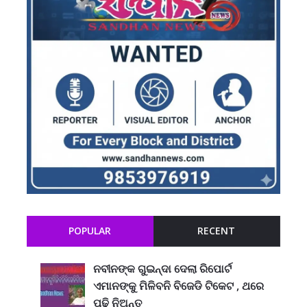
POPULAR
RECENT
ନବୀନଙ୍କ ଗୁଇନ୍ଦା ଦେଲା ରିପୋର୍ଟ
ଏମାନଙ୍କୁ ମିଳିବନି ବିଜେଡି ଟିକେଟ , ଥରେ
ପଢି ନିଅନ୍ତୁ