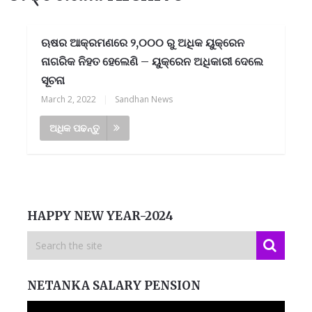
ଋଷର ଆକ୍ରମଣରେ ୨,୦୦୦ ରୁ ଅଧିକ ୟୁକ୍ରେନ
ନାଗରିକ ନିହତ ହେଲେଣି – ୟୁକ୍ରେନ ଅଧିକାରୀ ଦେଲେ
ସୂଚନା
March 2, 2022
|
Sandhan News
ଅଧିକ ପଢନ୍ତୁ
HAPPY NEW YEAR-2024
NETANKA SALARY PENSION
Video